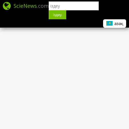
ScieNews
.com
іздеу
Қазақ