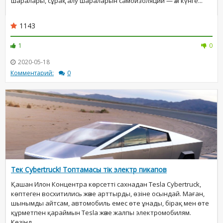
шаралары, сұрақ алу шараларын самоизоляции — әлі күнге...
1143
1
0
2020-05-18
Комментарий:
0
Тек Cybertruck! Топтамасы тік электр пикапов
Қашан Илон Концентра көрсетті сахнадан Tesla Cybertruck,
көптеген восхитились және арттырды, өзіне осындай. Маған,
шынымды айтсам, автомобиль емес өте ұнады, бірақ мен өте
құрметпен қараймын Tesla және жалпы электромобилям.
Кезінд...