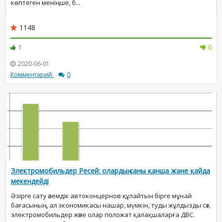
көптеген меніңше, б...
1148
1
0
2020-06-01
Комментарий:
0
Электромобильдер Ресей: олардың саны қанша және қайда
мекендейді
Әзірге сату әлемдік автоконцернов құлайтын бірге мұнай
бағасының, ал экономикасы нашар, мүмкін, туды жұлдызды сәт,
электромобильдер және олар положат қалақшаларға ДВС.