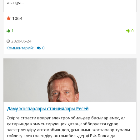
аса қуа...
1064
1
0
2020-06-24
Комментарий:
0
Даму жоспарлары станциялары Ресей
Әзірге страсти вокруг электромобильдер басылар емес, ал
қатарында комментирующих қатаң лоббируется сұрақ
электрлендіру автомобильдер, ұсынамын жоспарлар туралы
сөйлесу электрлендіру автомобильдерді РФ. Болса да