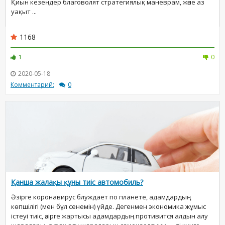
Қиын кезеңдер благоволят стратегиялық маневрам, және аз
уақыт ...
1168
1
0
2020-05-18
Комментарий:
0
Қанша жалақы құны тиіс автомобиль?
Әзірге коронавирус блуждает по планете, адамдардың
көпшілігі (мен бұл сенемін) үйде. Дегенмен экономика жұмыс
істеуі тиіс, әзірге жартысы адамдардың противится алдын алу