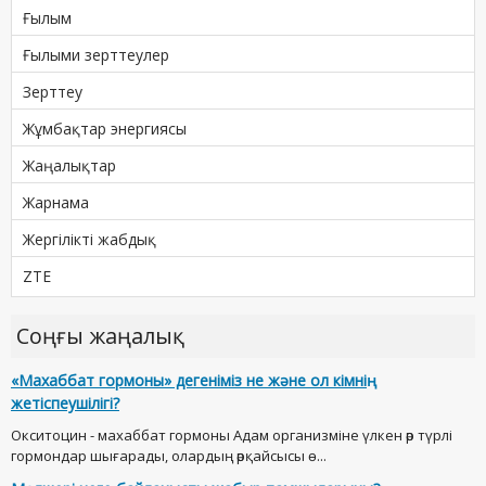
Ғылым
Ғылыми зерттеулер
Зерттеу
Жұмбақтар энергиясы
Жаңалықтар
Жарнама
Жергілікті жабдық
ZTE
Соңғы жаңалық
«Махаббат гормоны» дегеніміз не және ол кімнің
жетіспеушілігі?
Окситоцин - махаббат гормоны Адам организміне үлкен әр түрлі
гормондар шығарады, олардың әрқайсысы ө...