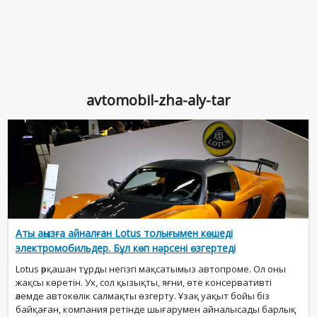
avtomobil-zha-aly-tar
Аты аңызға айналған Lotus толығымен көшеді
электромобильдер. Бұл көп нәрсені өзгертеді
Lotus әрқашан тұрды негізгі мақсатымыз автопроме. Ол оны
жақсы көретін. Ух, сол қызықты, яғни, өте консервативті
әлемде автокөлік салмақты өзгерту. Ұзақ уақыт бойы біз
байқаған, компания ретінде шығарумен айналысады барлық