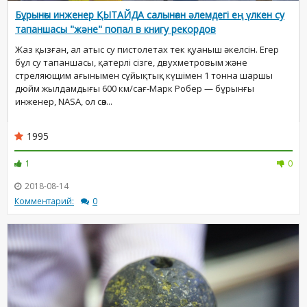
Бұрынғы инженер ҚЫТАЙДА салынған әлемдегі ең үлкен су
тапаншасы "және" попал в книгу рекордов
Жаз қызған, ал атыс су пистолетах тек қуаныш әкелсін. Егер
бұл су тапаншасы, қатерлі сізге, двухметровым және
стреляющим ағынымен сұйықтық күшімен 1 тонна шаршы
дюйм жылдамдығы 600 км/сағ-Марк Робер — бұрынғы
инженер, NASA, ол сөз...
1995
1
0
2018-08-14
Комментарий:
0