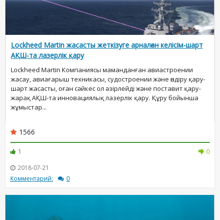
Lockheed Martin жасасты жеткізуге арналған келісім-шарт
АҚШ-та лазерлік қару
Lockheed Martin Компаниясы маманданған авиастроении
жасау, авиағарыш техникасы, судостроении және өндіру қару-
шарт жасасты, оған сәйкес ол әзірлейді және поставит қару-
жарақ АҚШ-та инновациялық лазерлік қару. Құру бойынша
жұмыстар...
1566
1
0
2018-07-21
Комментарий:
0