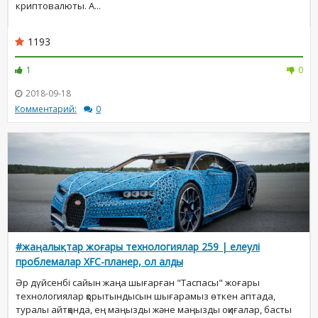
криптовалюты. А...
1193
1
0
2018-09-18
Комментарий:
0
#жаңалықтар жоғары технологиялар 259 | елеулі
проблемалар ХҒС-планер, ол алды
Әр дүйсенбі сайын жаңа шығарған "Таспасы" жоғары
технологиялар қорытындысын шығарамыз өткен аптада,
туралы айтқанда, ең маңызды және маңызды оқиғалар, басты