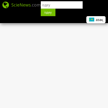
ScieNews
.com
іздеу
Қазақ