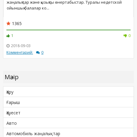
жаңалықтар және қызықты өнертабыстар. Туралы недетской
ойыншық балалар ко...
1365
1
0
2018-09-03
Комментарий:
0
Мәзір
Қару
Ғарыш
Қауесет
Авто
Автомобиль жаңалықтар