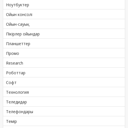
Ноутбуктер
Ойын консолі
Ойын-сауық
Пікірлер ойындар
Планшеттер
Промо
Research
Роботтар
Софт
Технология
Теледидар
Телефондары
Темір