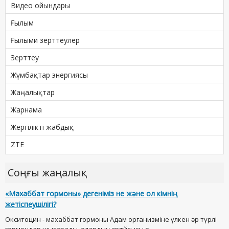
Видео ойындары
Ғылым
Ғылыми зерттеулер
Зерттеу
Жұмбақтар энергиясы
Жаңалықтар
Жарнама
Жергілікті жабдық
ZTE
Соңғы жаңалық
«Махаббат гормоны» дегеніміз не және ол кімнің
жетіспеушілігі?
Окситоцин - махаббат гормоны Адам организміне үлкен әр түрлі