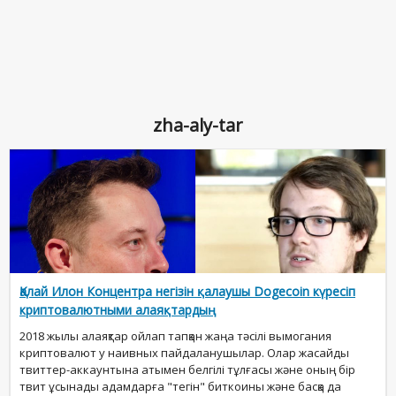
zha-aly-tar
Қалай Илон Концентра негізін қалаушы Dogecoin күресіп
криптовалютными алаяқтардың
2018 жылы алаяқтар ойлап тапқан жаңа тәсілі вымогания
криптовалют у наивных пайдаланушылар. Олар жасайды
твиттер-аккаунтына атымен белгілі тұлғасы және оның бір
твит ұсынады адамдарға "тегін" биткоины және басқа да