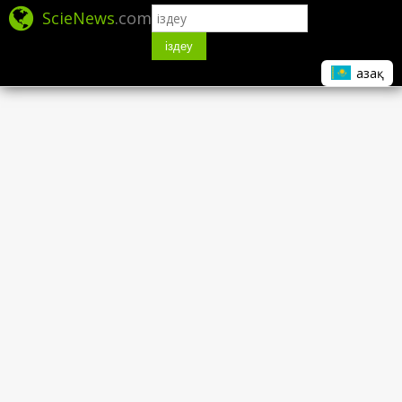
ScieNews
.com
іздеу
Қазақ