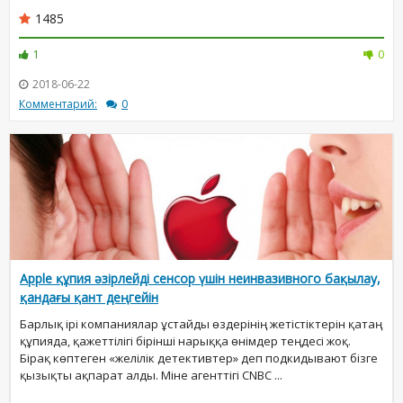
1485
1
0
2018-06-22
Комментарий:
0
Apple құпия әзірлейді сенсор үшін неинвазивного бақылау,
қандағы қант деңгейін
Барлық ірі компаниялар ұстайды өздерінің жетістіктерін қатаң
құпияда, қажеттілігі бірінші нарыққа өнімдер теңдесі жоқ.
Бірақ көптеген «желілік детективтер» деп подкидывают бізге
қызықты ақпарат алды. Міне агенттігі CNBC ...