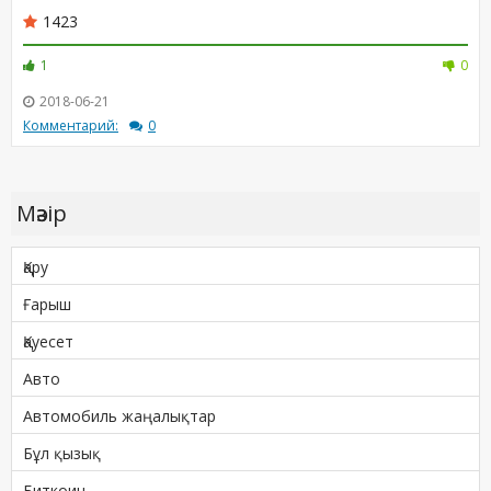
1423
1
0
2018-06-21
Комментарий:
0
Мәзір
Қару
Ғарыш
Қауесет
Авто
Автомобиль жаңалықтар
Бұл қызық
Биткоин