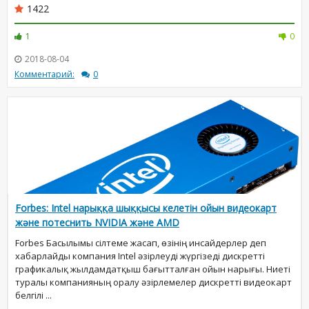
1422
1
0
2018-08-04
Комментарий:
0
Forbes: Intel нарыққа шыққысы келетін ойын видеокарт
және потеснить NVIDIA және AMD
Forbes Басылымы сілтеме жасап, өзінің инсайдерлер деп
хабарлайды компания Intel әзірлеуді жүргізеді дискретті
графикалық жылдамдатқыш бағытталған ойын нарығы. Ниеті
туралы компанияның оралу әзірлемелер дискретті видеокарт
белгілі ...