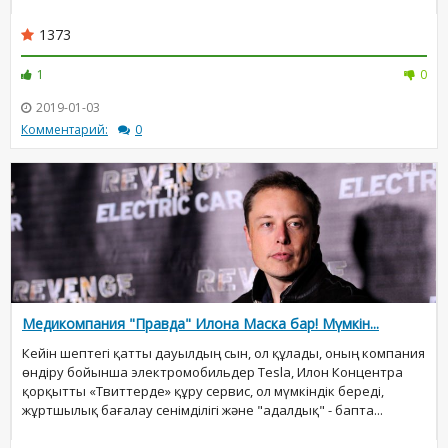
1373
1
0
2019-01-03
Комментарий:
0
Медикомпания "Правда" Илона Маска бар! Мүмкін...
Кейін шептегі қатты дауылдың сын, ол құлады, оның компания
өндіру бойынша электромобильдер Tesla, Илон Концентра
қорқытты «Твиттерде» құру сервис, ол мүмкіндік береді,
жұртшылық бағалау сенімділігі және "адалдық" - бапта...