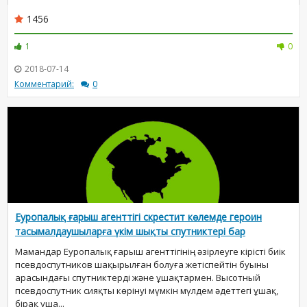
1456
1
0
2018-07-14
Комментарий:
0
Еуропалық ғарыш агенттігі скрестит көлемде героин
тасымалдаушыларға үкім шықты спутниктері бар
Мамандар Еуропалық ғарыш агенттігінің әзірлеуге кірісті биік
псевдоспутников шақырылған болуға жетіспейтін буыны
арасындағы спутниктерді және ұшақтармен. Высотный
псевдоспутник сияқты көрінуі мүмкін мүлдем әдеттегі ұшақ,
бірақ ұша...