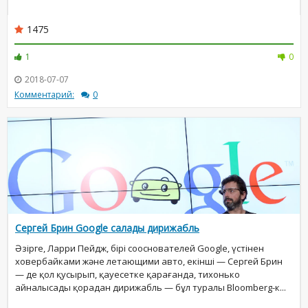
1475
1
0
2018-07-07
Комментарий:
0
Сергей Брин Google салады дирижабль
Әзірге, Ларри Пейдж, бірі сооснователей Google, үстінен
ховербайками және летающими авто, екінші — Сергей Брин
— де қол қусырып, қауесетке қарағанда, тихонько
айналысады қорадан дирижабль — бұл туралы Bloomberg-к...