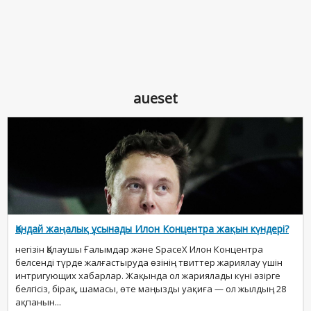
aueset
Қандай жаңалық ұсынады Илон Концентра жақын күндері?
негізін Қалаушы Ғалымдар және SpaceX Илон Концентра
белсенді түрде жалғастыруда өзінің твиттер жариялау үшін
интригующих хабарлар. Жақында ол жариялады күні әзірге
белгісіз, бірақ, шамасы, өте маңызды уақиға — ол жылдың 28
ақпанын...