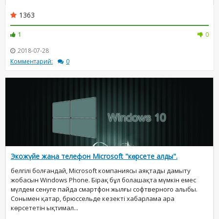
1363
1
0
2018-07-28
Комментарий:
0
Экожүйе жаңа телефон Microsoft "көрсете алды".
белгілі болғандай, Microsoft компаниясы аяқтады дамыту
жобасын Windows Phone. Бірақ бұл болашақта мүмкін емес
мүлдем сенуге пайда смартфон жылғы софтверного алыбы.
Сонымен қатар, брюссельде кезекті хабарлама ара
көрсететін ықтимал...