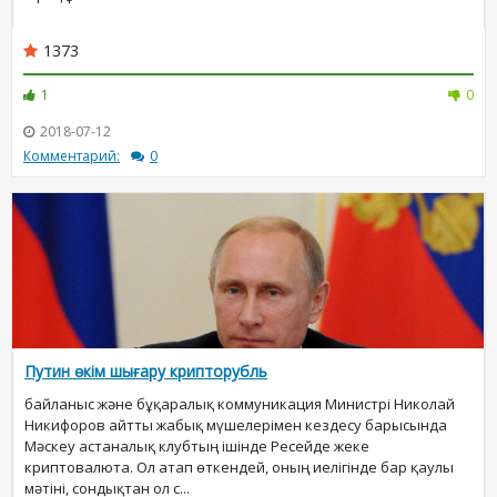
1373
1
0
2018-07-12
Комментарий:
0
Путин өкім шығару крипторубль
байланыс және бұқаралық коммуникация Министрі Николай
Никифоров айтты жабық мүшелерімен кездесу барысында
Мәскеу астаналық клубтың ішінде Ресейде жеке
криптовалюта. Ол атап өткендей, оның иелігінде бар қаулы
мәтіні, сондықтан ол с...