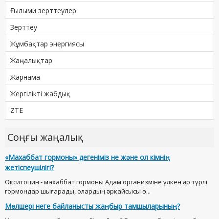
Ғылыми зерттеулер
Зерттеу
Жұмбақтар энергиясы
Жаңалықтар
Жарнама
Жергілікті жабдық
ZTE
Соңғы жаңалық
«Махаббат гормоны» дегеніміз не және ол кімнің
жетіспеушілігі?
Окситоцин - махаббат гормоны Адам организміне үлкен әр түрлі
гормондар шығарады, олардың әрқайсысы ө...
Мөлшері неге байланысты жаңбыр тамшыларының?