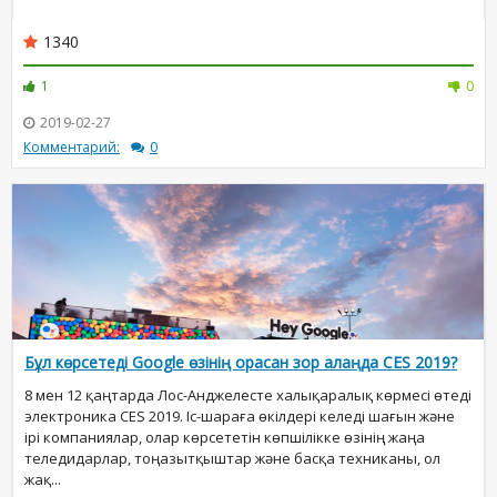
1340
1
0
2019-02-27
Комментарий:
0
Бұл көрсетеді Google өзінің орасан зор алаңда CES 2019?
8 мен 12 қаңтарда Лос-Анджелесте халықаралық көрмесі өтеді
электроника CES 2019. Іс-шараға өкілдері келеді шағын және
ірі компаниялар, олар көрсететін көпшілікке өзінің жаңа
теледидарлар, тоңазытқыштар және басқа техниканы, ол
жақ...