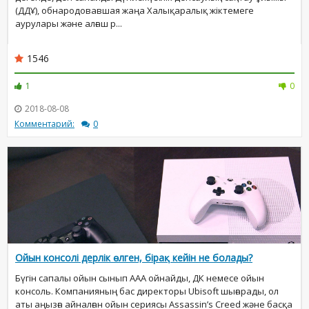
(ДДҰ), обнародовавшая жаңа Халықаралық жіктемеге
аурулары және алғаш р...
1546
1
0
2018-08-08
Комментарий:
0
Ойын консолі дерлік өлген, бірақ кейін не болады?
Бүгін сапалы ойын сынып AAA ойнайды, ДК немесе ойын
консоль. Компанияның бас директоры Ubisoft шығарады, ол
аты аңызға айналған ойын сериясы Assassin’s Creed және басқа