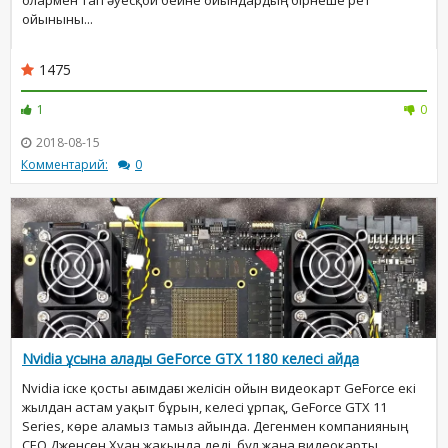
олармен тап әуесқой бейне ойындардың бірнеше рет
ойыныны...
1475
1
0
2018-08-15
Комментарий:
0
Nvidia ұсына алады GeForce GTX 1180 келесі айда
Nvidia іске қосты ағымдағы желісін ойын видеокарт GeForce екі
жылдан астам уақыт бұрын, келесі ұрпақ, GeForce GTX 11
Series, көре аламыз тамыз айында. Дегенмен компанияның
CEO Дженсен Хуан жақында деді, бұл жаңа видеокарты