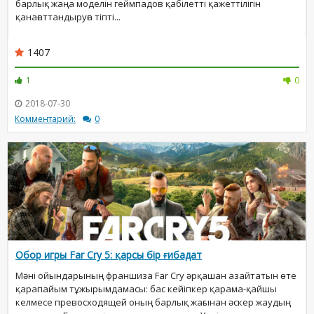
барлық жаңа моделін геймпадов қабілетті қажеттілігін
қанағаттандыруға тіпті...
1407
1
0
2018-07-30
Комментарий:
0
Обор игры Far Cry 5: қарсы бір ғибадат
Мәні ойындарының франшиза Far Cry әрқашан азайтатын өте
қарапайым тұжырымдамасы: бас кейіпкер қарама-қайшы
келмесе превосходящей оның барлық жағынан әскер жаудың