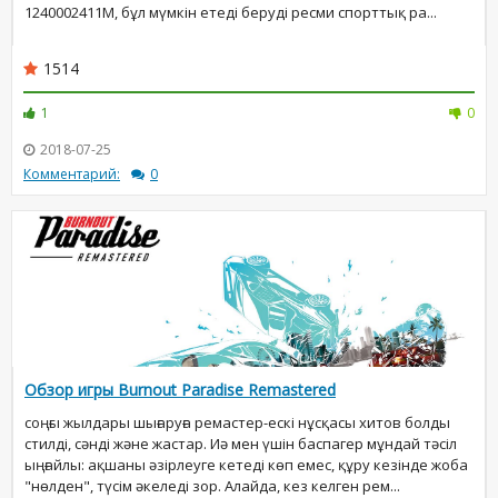
1240002411М, бұл мүмкін етеді беруді ресми спорттық ра...
1514
1
0
2018-07-25
Комментарий:
0
Обзор игры Burnout Paradise Remastered
соңғы жылдары шығаруға ремастер-ескі нұсқасы хитов болды
стилді, сәнді және жастар. Иә мен үшін баспагер мұндай тәсіл
ыңғайлы: ақшаны әзірлеуге кетеді көп емес, құру кезінде жоба
"нөлден", түсім әкеледі зор. Алайда, кез келген рем...