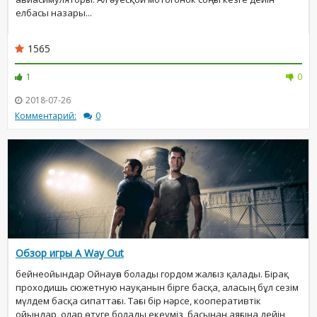
елбасы назары...
1565
1
0
2018-07-26
Комментарий:
0
Обзор игры A Way Out
бейнеойындар Ойнауға болады гордом жалғыз қалады. Бірақ
проходишь сюжетную науқанын бірге басқа, аласың бұл сезім
мүлдем басқа сипаттағы. Тағы бір нәрсе, кооперативтік
ойындар, олар өтуге болады екеуміз, басынан аяғына дейін,