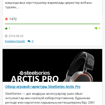
жақында ғана зерттеушілер жариялады деректер жобасы
туралы, ...
1472
1
0
2018-08-03
Комментарий:
0
Обзор игровой гарнитуры SteelSeries Arctis Pro
SteelSeries — дат өндіруші аксессуарлар үшін ойын
энтузиастар мен кәсіпқой киберспортсменов, бұрыннан
ретінде өзін көрсеткен нарығының жетекшілерінің бірі. 2001