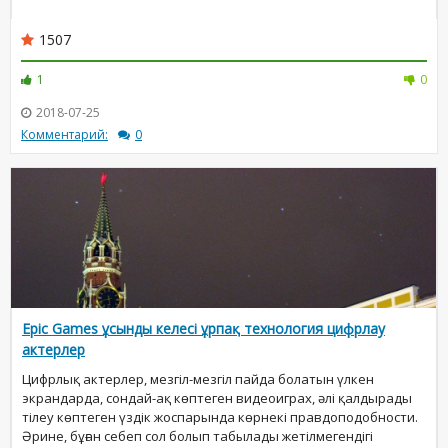
1507
1
0
2018-07-25
Комментарий:
0
Epic Games ұсынды келесі ұрпақ технология цифрлау
актерлер
Цифрлық актерлер, мезгіл-мезгіл пайда болатын үлкен
экрандарда, сондай-ақ көптеген видеоиграх, әлі қалдырады
тілеу көптеген үздік жоспарында көрнекі правдоподобности.
Әрине, бұған себеп сол болып табылады жетілмегендігі