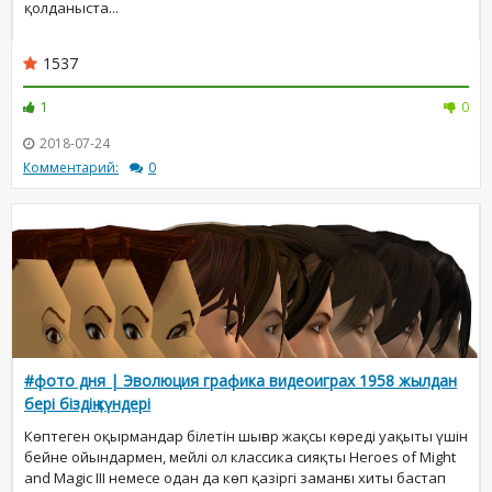
қолданыста...
1537
1
0
2018-07-24
Комментарий:
0
#фото дня | Эволюция графика видеоиграх 1958 жылдан
бері біздің күндері
Көптеген оқырмандар білетін шығар жақсы көреді уақыты үшін
бейне ойындармен, мейлі ол классика сияқты Heroes of Might
and Magic III немесе одан да көп қазіргі заманғы хиты бастап