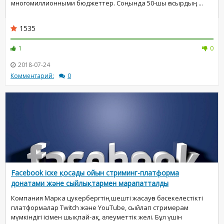
многомиллионными бюджеттер. Соңында 50-шы ғасырдың ...
1535
1
0
2018-07-24
Комментарий:
0
Facebook іске қосады ойын стриминг-платформа
донатами және сыйлықтармен марапатталды
Компания Марка цукербергтің шешті жасауға бәсекелестікті
платформалар Twitch және YouTube, сыйлап стримерам
мүмкіндігі ісімен шықпай-ақ, әлеуметтік желі. Бұл үшін