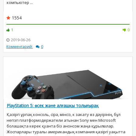
компьютер ...
1554
1
0
2019-06-26
Комментарий:
0
PlayStation 5: өсек және алғашқы толығырақ
Қазіргі ұрпақ консоль, сірә, мінсіз, к закату өз дәуірінің, бұл
негізгі платформодержатели атынан Sony мен Microsoft
болашақта керек қуанта біз анонсом жаңа құрылғылар.
Жоспарлары туралы американдық компания қазіргі уақытта