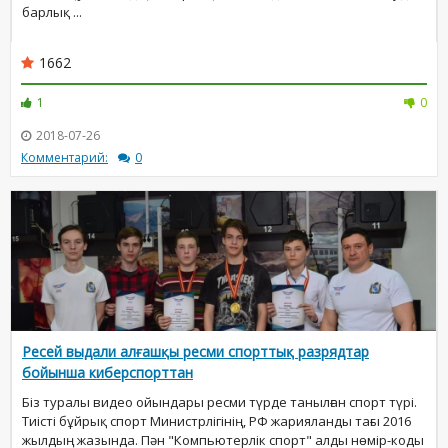
барлық ...
1662
1
0
2018-07-26
Комментарий:
0
Ресей выдали алғашқы ресми спорттық разрядтар
бойынша киберспорттан
Біз туралы видео ойындары ресми түрде танылған спорт түрі.
Тиісті бұйрық спорт Министрлігінің, РФ жарияланды тағы 2016
жылдың жазында. Пән "Компьютерлік спорт" алды нөмір-коды