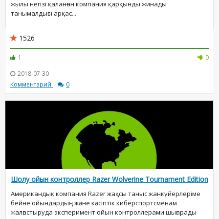
жылы негізі қаланған компания қарқынды жинады
танымалдығы арқас...
1526
1
0
2018-07-30
Комментарий:
0
Шолу ойын контроллер Razer Wolverine Tournament Edition
Американдық компания Razer жақсы таныс жанкүйерлеріме
бейне ойындардың және кәсіптік киберспортсменам
жалғастыруда эксперимент ойын контроллерами шығарады