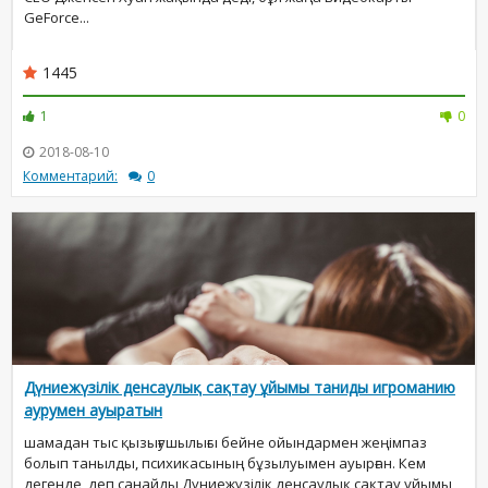
GeForce...
1445
1
0
2018-08-10
Комментарий:
0
Дүниежүзілік денсаулық сақтау ұйымы таниды игроманию
аурумен ауыратын
шамадан тыс қызығушылығы бейне ойындармен жеңімпаз
болып танылды, психикасының бұзылуымен ауырған. Кем
дегенде, деп санайды Дүниежүзілік денсаулық сақтау ұйымы