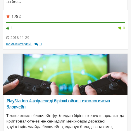
аз бел...
1782
1
0
2018-11-29
Комментарий:
0
PlayStation 4 әзірленеді бірінші ойын технологиясын
блокчейн
Технологиясы блокчейн футболдан бірінші кезекте арқасында
криптовалюте-өзінің сенімділігі мен жоғары дәрежесі
қауіпсіздік. Алайда блокчейн қолдануға болады ғана емес,