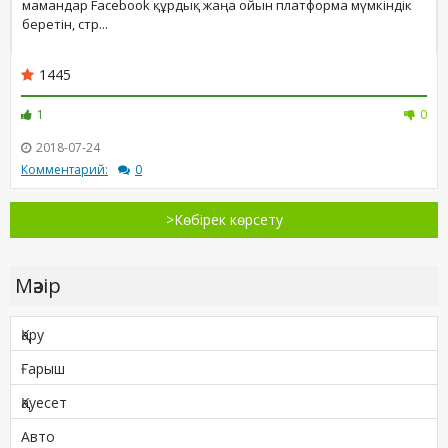
мамандар Facebook құрдық жаңа ойын платформа мүмкіндік
беретін, стр...
1445
1
0
2018-07-24
Комментарий:
0
>Көбірек көрсету
Мәзір
Қару
Ғарыш
Қауесет
Авто