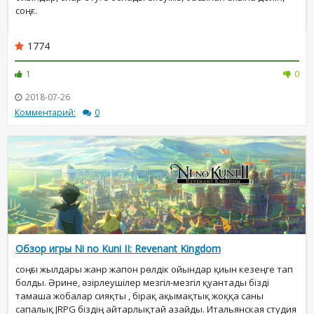
соңғ...
1774
1
0
2018-07-26
Комментарий:
0
Обзор игры Ni no Kuni II: Revenant Kingdom
соңғы жылдары жанр жапон рөлдік ойындар қиын кезеңге тап
болды. Әрине, әзірлеушілер мезгіл-мезгіл қуантады бізді
тамаша жобалар сияқты , бірақ ақымақтық жоққа саны
сапалық JRPG біздің айтарлықтай азайды. Итальянская студия