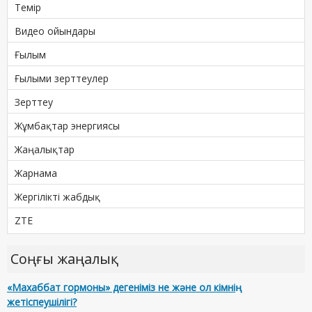
Темір
Видео ойындары
Ғылым
Ғылыми зерттеулер
Зерттеу
Жұмбақтар энергиясы
Жаңалықтар
Жарнама
Жергілікті жабдық
ZTE
Соңғы жаңалық
«Махаббат гормоны» дегеніміз не және ол кімнің
жетіспеушілігі?