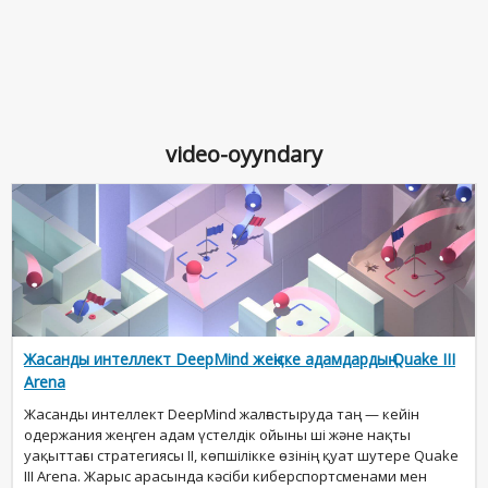
video-oyyndary
Жасанды интеллект DeepMind жеңіске адамдардың Quake III
Arena
Жасанды интеллект DeepMind жалғастыруда таң — кейін
одержания жеңген адам үстелдік ойыны ші және нақты
уақыттағы стратегиясы II, көпшілікке өзінің қуат шутере Quake
III Arena. Жарыс арасында кәсіби киберспортсменами мен