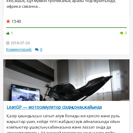
кең ашық. Бұл мүмкін тропикалық аралы Үнді мұхитында,
африка саванна...
1540
1
0
2018-07-26
Комментарий:
0
LeanGP — мотосимулятор сіздің қонақжайында
Қазір қиындықсыз сатып алуға болады өзі кресло және руль
жарыстар үшін, кейде тіпті жабдықтауға айналасында ойын
компьютер ұшақтың кабинасына және ләззат онда да
авиасимуляторы. Ал әуесқой мотогонок соңғы кезге дейін