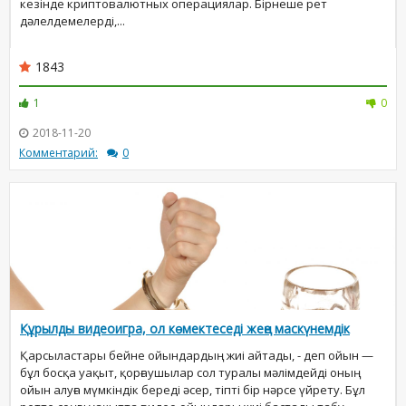
кезінде криптовалютных операциялар. Бірнеше рет
дәлелдемелерді,...
1843
1
0
2018-11-20
Комментарий:
0
Құрылды видеоигра, ол көмектеседі жеңе маскүнемдік
Қарсыластары бейне ойындардың жиі айтады, - деп ойын —
бұл босқа уақыт, қорғаушылар сол туралы мәлімдейді оның
ойын алуға мүмкіндік береді әсер, тіпті бір нәрсе үйрету. Бұл