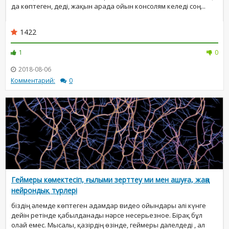
да көптеген, деді, жақын арада ойын консолям келеді соң...
1422
1
0
2018-08-06
Комментарий:
0
Геймеры көмектесіп, ғылыми зерттеу ми мен ашуға, жаңа
нейрондық түрлері
біздің әлемде көптеген адамдар видео ойындары әлі күнге
дейін ретінде қабылданады нәрсе несерьезное. Бірақ бұл
олай емес. Мысалы, қазірдің өзінде, геймеры дәлелдеді , ал