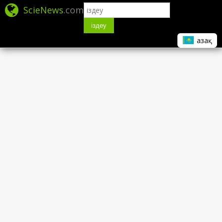
ScieNews
.com
іздеу
Қазақ