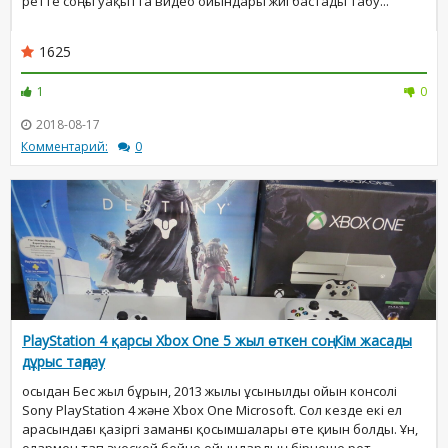
ретте соңғы уақытта видео ойындары жиі бастады табу...
1625
1
0
2018-08-17
Комментарий:
0
PlayStation 4 қарсы Xbox One 5 жыл өткен соң. Кім жасады
дұрыс таңдау
осыдан Бес жыл бұрын, 2013 жылы ұсынылды ойын консолі
Sony PlayStation 4 және Xbox One Microsoft. Сол кезде екі ел
арасындағы қазіргі заманғы қосымшалары өте қиын болды. Ұн,