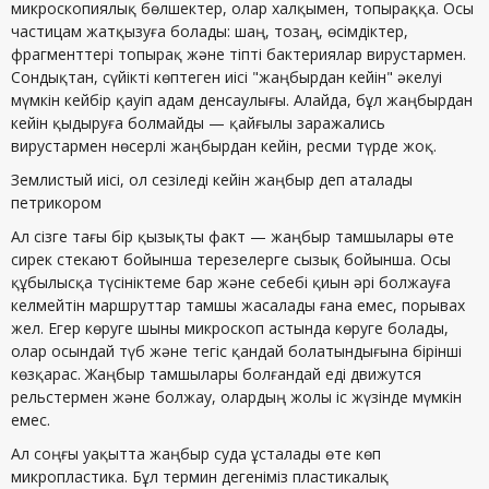
микроскопиялық бөлшектер, олар халқымен, топыраққа. Осы
частицам жатқызуға болады: шаң, тозаң, өсімдіктер,
фрагменттері топырақ және тіпті бактериялар вирустармен.
Сондықтан, сүйікті көптеген иісі "жаңбырдан кейін" әкелуі
мүмкін кейбір қауіп адам денсаулығы. Алайда, бұл жаңбырдан
кейін қыдыруға болмайды — қайғылы заражались
вирустармен нөсерлі жаңбырдан кейін, ресми түрде жоқ.
Землистый иісі, ол сезіледі кейін жаңбыр деп аталады
петрикором
Ал сізге тағы бір қызықты факт — жаңбыр тамшылары өте
сирек стекают бойынша терезелерге сызық бойынша. Осы
құбылысқа түсініктеме бар және себебі қиын әрі болжауға
келмейтін маршруттар тамшы жасалады ғана емес, порывах
жел. Егер көруге шыны микроскоп астында көруге болады,
олар осындай түб және тегіс қандай болатындығына бірінші
көзқарас. Жаңбыр тамшылары болғандай еді движутся
рельстермен және болжау, олардың жолы іс жүзінде мүмкін
емес.
Ал соңғы уақытта жаңбыр суда ұсталады өте көп
микропластика. Бұл термин дегеніміз пластикалық