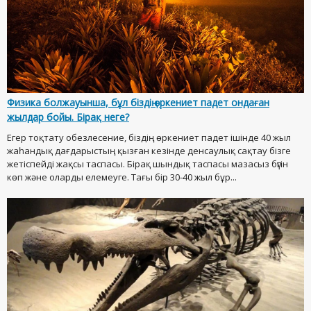
Физика болжауынша, бұл біздің өркениет падет ондаған
жылдар бойы. Бірақ неге?
Егер тоқтату обезлесение, біздің өркениет падет ішінде 40 жыл
жаһандық дағдарыстың қызған кезінде денсаулық сақтау бізге
жетіспейді жақсы таспасы. Бірақ шындық таспасы мазасыз бүгін
көп және оларды елемеуге. Тағы бір 30-40 жыл бұр...