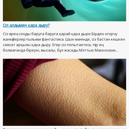
Ол алдымен қара дыру?
Сіз әрең-соңды баруға баруға қарай қара дыре Бірден огорчу
жанкүйерлер ғылыми фантастика. Шын мәнінде, сіз бастан кешкен
саяхат арқылы қара дыру. Егер сіз попытаетесь түсу ең
болмағанда біреуін, мысалы, бұл жасады Мэттью Макконахи...