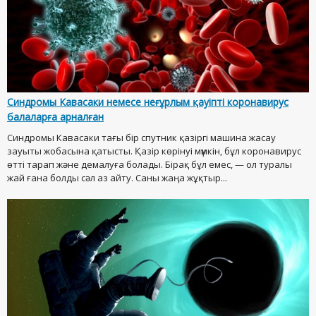
Синдромы Кавасаки немесе неғұрлым қауіпті коронавирус
балаларға арналған
Синдромы Кавасаки тағы бір спутник қазіргі машина жасау
зауыты жобасына қатысты. Қазір көрінуі мүмкін, бұл коронавирус
өтті тарап және демалуға болады. Бірақ бұл емес, — ол туралы
жай ғана болды сәл аз айту. Саны жаңа жұқтыр...