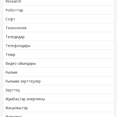
Research
Роботтар
Софт
Технология
Теледидар
Телефондары
Темір
Видео ойындары
Ғылым
Ғылыми зерттеулер
Зерттеу
Жұмбақтар энергиясы
Жаңалықтар
Жарнама