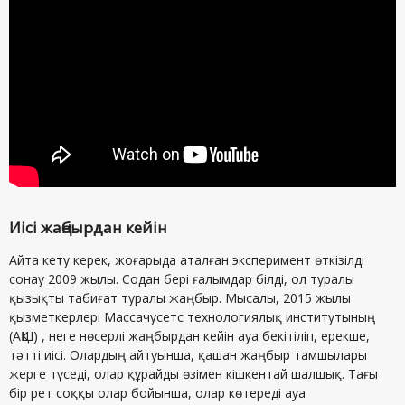
Иісі жаңбырдан кейін
Айта кету керек, жоғарыда аталған эксперимент өткізілді
сонау 2009 жылы. Содан бері ғалымдар білді, ол туралы
қызықты табиғат туралы жаңбыр. Мысалы, 2015 жылы
қызметкерлері Массачусетс технологиялық институтының
(АҚШ) , неге нөсерлі жаңбырдан кейін ауа бекітіліп, ерекше,
тәтті иісі. Олардың айтуынша, қашан жаңбыр тамшылары
жерге түседі, олар құрайды өзімен кішкентай шалшық. Тағы
бір рет соққы олар бойынша, олар көтереді ауа