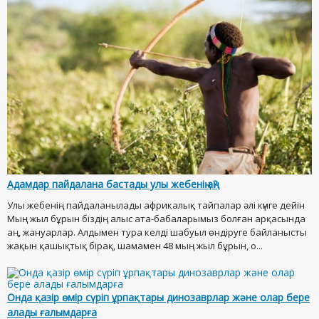
Адамдар пайдалана бастады улы жебенің аң?
Улы жебенің пайдаланылады африкалық тайпалар әлі күнге дейін
Мың жыл бұрын біздің алыс ата-бабаларымыз болған арқасында
аң, жануарлар. Алдымен тура келді шабуыл өндіруге байланысты
жақын қашықтық бірақ, шамамен 48 мың жыл бұрын, о...
Онда қазір өмір сүріп ұрпақтары динозаврлар және олар бере
алады ғалымдарға