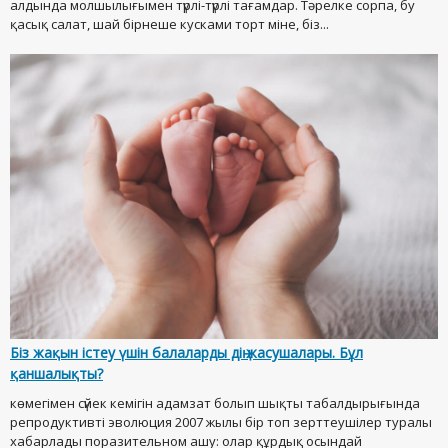
алдында молшылығымен түрлі-түрлі тағамдар. Тәрелке сорпа, бу
қасық салат, шай бірнеше кусками торт міне, біз...
Біз жақын істеу үшін балаларды дің жасушалары. Бұл
қаншалықты?
көмегімен сүйек кемігін адамзат болып шықты табалдырығында
репродуктивті эволюция 2007 жылы бір топ зерттеушілер туралы
хабарлады поразительном ашу: олар құрдық осындай