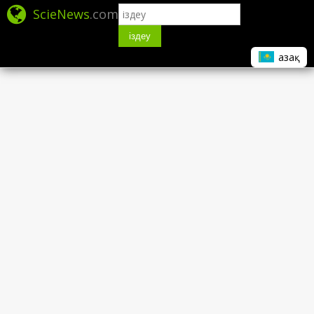
ScieNews
.com
іздеу
Қазақ