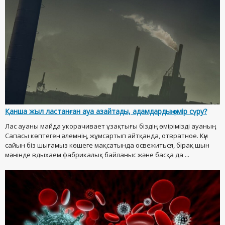
Қанша жыл ластанған ауа азайтады, адамдардың өмір сүру?
Лас ауаны майда укорачивает ұзақтығы біздің өмірімізді ауаның
Сапасы көптеген әлемнің, жұмсартып айтқанда, отвратное. Күн
сайын біз шығамыз көшеге мақсатында освежиться, бірақ шын
мәнінде вдыхаем фабрикалық байланыс және басқа да ...