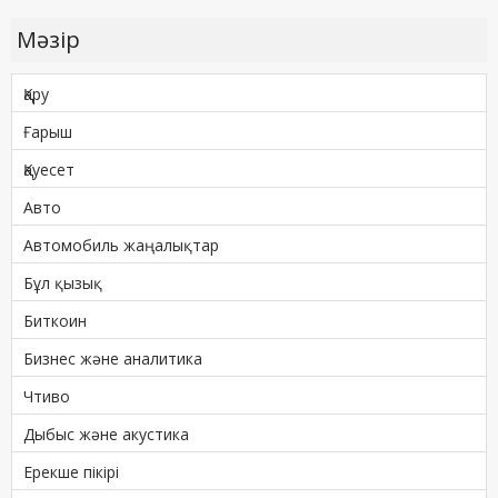
Мәзір
Қару
Ғарыш
Қауесет
Авто
Автомобиль жаңалықтар
Бұл қызық
Биткоин
Бизнес және аналитика
Чтиво
Дыбыс және акустика
Ерекше пікірі