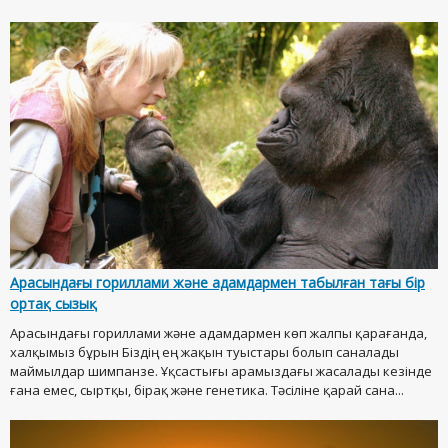
Арасындағы гориллами және адамдармен табылған тағы бір
ортақ сызық
Арасындағы гориллами және адамдармен көп жалпы қарағанда,
халқымыз бұрын Біздің ең жақын туыстары болып саналады
маймылдар шимпанзе. Ұқсастығы арамыздағы жасалады кезінде
ғана емес, сыртқы, бірақ және генетика. Тәсіліне қарай сана...