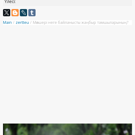
Үлесі:
Main
/
zertteu
/
Мөлшері неге байланысты жаңбыр тамшыларының?