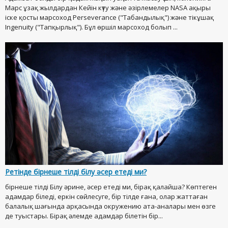
Марс ұзақ жылдардан Кейін күту және әзірлемелер NASA ақыры
іске қосты марсоход Perseverance ("Табандылық") және тікұшақ
Ingenuity ("Тапқырлық"). Бұл өршіл марсоход болып ...
Ретінде бірнеше тілді білу әсер етеді ми?
бірнеше тілді Білу әрине, әсер етеді ми, бірақ қалайша? Көптеген
адамдар біледі, еркін сөйлесуге, бір тілде ғана, олар жаттаған
балалық шағында арқасында окружению ата-аналары мен өзге
де туыстары. Бірақ әлемде адамдар білетін бір...