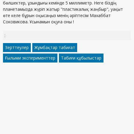
бөлшектер, ұзындығы кемінде 5 миллиметр. Неге біздің
планетамызда жүріп жатыр "пластикалық жаңбыр", уақыт
өте келе бұрын оқысаңыз менің әріптесім Махаббат
Соковикова. Ұсынамын оқуға оны !
:
Зерттеулер
Жұмбақтар табиғат
Ғылыми эксперименттер
Табиғи құбылыстар