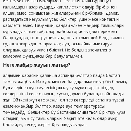
бетпе-бет келген бір-бірімен. Тек 2009 жылы француз
ғалымдары назар аударды капли летят едәуір бір-бірінен
алшақ емес, сондықтан жиі алдарынан бір-бірімен. Демек,
распадаться неғұрлым ұсақ бөліктері үшін жеке контактіні
қабілетті емес. Табу үшін, қандай үлкен жаңбыр тамшылары
құрылады кішкентай, олар лабораториялық эксперимент.
Олар құрдық конструкциясына, оның төмендей берді тамшы
су, ал жоғарыдан оларға жкқ ауа, осылайша имитируя
олардың құлауы үлкен биіктігі. Не болды запечатлено
камераға функциясы бар баяулатылған.
Неге жаңбыр жауып жатыр?
алдымен-қарасын қалайша аспанда бұлттар пайда бастап
тамшы жаңбыр. Из курс мектеп бағдарламасының біз білеміз,
бұл әсерінен күн сәулесінің жылу су мұхиттар, теңіздер,
көлдер, тіпті кесе отырып, сусындармен буланады айналады
жұп. Өйткені жұп өте жеңіл, ол тез көтеріледі аспанға түзеді
өзімен-жаңбыр бұлттар. Кезде ауа температурасы
төмендейді, бөлшектер бу бастайды сливаться біріктіру құра
отырып, мың су тамшыларын. Уақыт өте келе, олар ауыр
бастайды, түседі жерге. Қорытындысында .