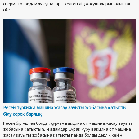
сперматозоидам жасушалары келген дің жасушаларын алынған
сүйе...
Ресей түркияға машина жасау зауыты жобасына қатысты:
білу керек барлық
Ресей бірінші ел болды, құрған вакцина от машина жасау зауыты
жобасына қатысты үшін адамдар Сұрақ құру вакцина от машина
жасау зауыты жобасына қатысты пайда болды дерлік кейін