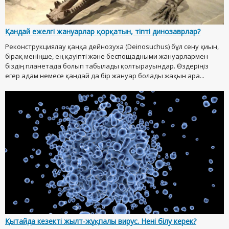
Қандай ежелгі жануарлар қорқатын, тіпті динозаврлар?
Реконструкциялау қаңқа дейнозуха (Deinosuchus) бұл сену қиын,
бірақ меніңше, ең қауіпті және беспощадными жануарлармен
біздің планетада болып табылады қолтырауындар. Өздеріңіз
егер адам немесе қандай да бір жануар болады жақын ара...
Қытайда кезекті жылт-жұқпалы вирус. Нені білу керек?