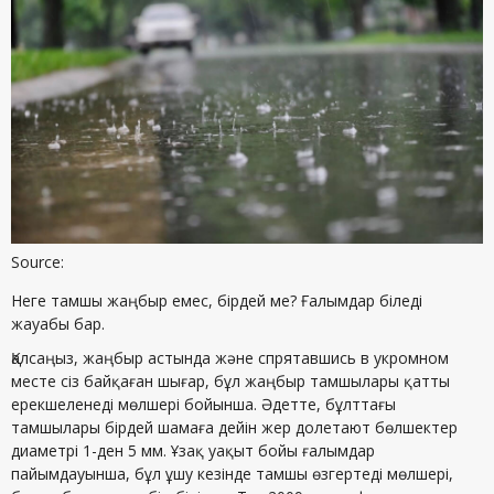
Source:
Неге тамшы жаңбыр емес, бірдей ме? Ғалымдар біледі
жауабы бар.
Қалсаңыз, жаңбыр астында және спрятавшись в укромном
месте сіз байқаған шығар, бұл жаңбыр тамшылары қатты
ерекшеленеді мөлшері бойынша. Әдетте, бұлттағы
тамшылары бірдей шамаға дейін жер долетают бөлшектер
диаметрі 1-ден 5 мм. Ұзақ уақыт бойы ғалымдар
пайымдауынша, бұл ұшу кезінде тамшы өзгертеді мөлшері,