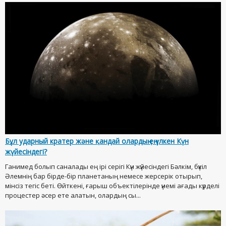
Бұл ударный кратер және қандай олардың ең үлкен Күн
жүйесіндегі?
Ганимед болып саналады ең ірі серігі Күн жүйесіндегі Бәлкім, бүкіл
Әлемнің бар бірде-бір планетаның немесе жерсерік отырып,
мінсіз тегіс беті. Өйткені, ғарыш объектілерінде үнемі ағады күрделі
процестер әсер ете алатын, олардың сы...