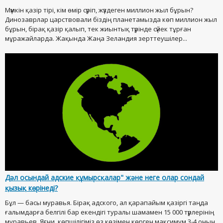
Мүмкін қазір тірі, кім өмір сүріп, жүздеген миллион жыл бұрын?
Динозаврлар царствовали біздің планетамызда көп миллион жыл
бұрын, бірақ қазір қалып, тек жиынтық түрінде сүйек тұрған
мұражайларда. Жақында Жаңа Зеландия зерттеушілер...
Дәл осындай адские құмырсқалар" және неге олар сондай
қызық көрінеді?
Бұл — басы муравья. Бірақ адского, ал қарапайым қазіргі таңда
ғалымдарға белгілі бар екендігі туралы шамамен 15 000 түрлерінің
муравьев. Яғни, көпшілігіміз өз көзімен көрген максимум 3-4 оның,