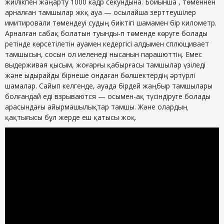
жиілікпен жаңарту 1000 кадр секундына. Бойынша , төменнен
арналған тамшылар жкқ ауа — осылайша зерттеушілер
имитировали төмендеуі судың биіктігі шамамен бір километр.
Арналған сабақ болатын туынды-п төменде көруге болады
ретінде көрсетілетін ауамен кедергісі алдымен сплющивает
тамшысын, сосын ол иеленеді нысанын парашюттің. Емес
выдерживая қысым, жоғарғы қабырғасы тамшылар үзіледі
және ыдырайды бірнеше ондаған бөлшектердің әртүрлі
шамалар. Сайып келгенде, ауада бірдей жаңбыр тамшылары
болғандай еді взрываются — осымен-ақ түсіндіруге болады
арасындағы айырмашылықтар тамшы. Және олардың
қақтығысы бұл жерде еш қатысы жоқ.