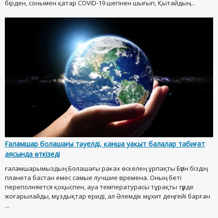
бірден, сонымен қатар COVID-19 шегінен шығып, Қытайдың...
Ғаламшар болашағы тәуелді, қанша уақыт балалар табиғат
аясында өткізеді
ғаламшарымыздың Болашағы раках өскелең ұрпақты Бүгін біздің
планета бастан емес самые лучшие времена. Оның беті
переполняется қоқыспен, ауа температурасы тұрақты түрде
жоғарылайды, мұздықтар ериді, ал Әлемдік мұхит деңгейі барған
...