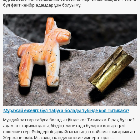
бұл факт кейбір адамдар үшін болуы мү...
Мұражай ежелгі: бұл табуға болады түбінде көл Титикака?
Мұндай заттар табуға болады түбінде көл Титикака. Бірақ бұл не?
адамзат тарихындағы, біздің планетада бұларға көп әр түрлі
өркениеттер. Өкілдерінің әрқайсысының өз пайымы шығарылған
Жер және өмір. Мысалы, скандинавские императорлы...