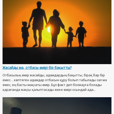
Жасайды ма, отбасы өмірі біз бақытты?
Отбасылық өмір жасайды, адамдардың бақытты, бірақ бар бір
емес… көптеген адамдар отбасын құру болып табылады сәл ма
емес, ең басты мақсаты-өмір. Бұл факт деп болжауға болады
қарағанда жақсы қалыптасады жеке өмірі осындай ада...