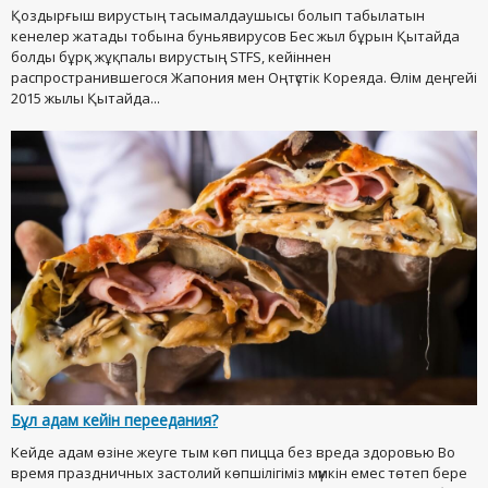
Қоздырғыш вирустың тасымалдаушысы болып табылатын
кенелер жатады тобына буньявирусов Бес жыл бұрын Қытайда
болды бұрқ жұқпалы вирустың STFS, кейіннен
распространившегося Жапония мен Оңтүстік Кореяда. Өлім деңгейі
2015 жылы Қытайда...
Бұл адам кейін переедания?
Кейде адам өзіне жеуге тым көп пицца без вреда здоровью Во
время праздничных застолий көпшілігіміз мүмкін емес төтеп бере