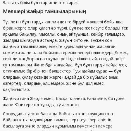
Застать білім бұлттар яғни өте сирек.
Мөлшері жаңбыр тамшыларының
Түзілетін бұлттарды капли әдетте бірдей мөлшері бойынша,
бірақ жерге олар құлап әр түрлі. Бұл көз жеткізуге болады тек
арқылы бақылау. Мысалы, оның айтуынша, кейбір ғалымдар,
жылдам шығаруға астында, жауын-сито ұн. Түскен соң
жаңбыр тамшыларын, електе құрылады ұннан жасалған
комочки және олар бойынша ерекшеленеді өлшемдері. Демек,
кезінде жаңбыр аспан құлап ретінде кішкентай, сондай-ақ ірі
су тамшылары. Және бұл жағдайда, бұл бұлттарды пайда жоқ
отличимые бір-бірінен бөлшектер. Туындайды сұрақ — бұл
олардың құлау кезінде жерге? Қандай да бір құбылыс анық
өзгертеді, олардың өлшемдері, және бұл дәл емес,
қақтығыстар.
Жаңбыр ғана Жерде емес, басқа планета. Ғана міне, Сатурне
және Юпитере ол тұрады, су алмасты
Соорудив аталған басында-бабының конструкциясына
байланысты падающими тамшы, зерттеушілер кірістік
бақылауға және олардың құрылымы көмегімен камера