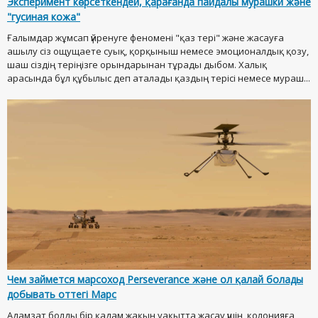
Эксперимент көрсеткендей, қарағанда пайдалы мурашки және
"гусиная кожа"
Ғалымдар жұмсап үйренуге феномені "қаз тері" және жасауға
ашылу сіз ощущаете суық, қорқыныш немесе эмоционалдық қозу,
шаш сіздің теріңізге орындарынан тұрады дыбом. Халық
арасында бұл құбылыс деп аталады қаздың терісі немесе мураш...
Чем займется марсоход Perseverance және ол қалай болады
добывать оттегі Марс
Адамзат болды бір қадам жақын уақытта жасау үшін, колонияға