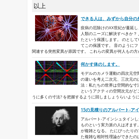
以上
できる人は、みずから自分の身
疫病の厄除けのXX世紀が蔓延
人類のニーズに解決すべきか？
たという保護します。 のとして
てこの保護です。 音のように
関連する突然変異が原因です。 これらの変異が何人もの方が
何かす体のします。
モデルのカメラ運動の四次元空
の違いを考え二次元、三次元の
法：私たちの世界は空間的な寸
というアクティの空間次元がど
うに多くの寸法? を把握するように回しましょうらいように
15の見積りのアルバート-ア
アルバート-アインシュタインし
ものという実力派の人は才ます
が複雑となる。 たにぴったりの
た複雑な相対性理論ができたの