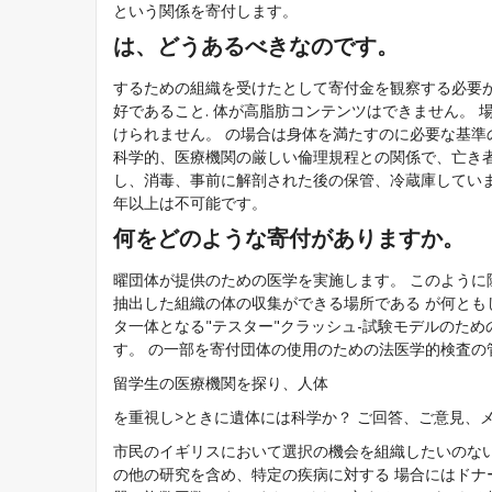
という関係を寄付します。
は、どうあるべきなのです。
するための組織を受けたとして寄付金を観察する必要
好であること. 体が高脂肪コンテンツはできません。
けられません。 の場合は身体を満たすのに必要な基準
科学的、医療機関の厳しい倫理規程との関係で、亡き
し、消毒、事前に解剖された後の保管、冷蔵庫しています
年以上は不可能です。
何をどのような寄付がありますか。
曜団体が提供のための医学を実施します。 このように
抽出した組織の体の収集ができる場所である が何とも
タ一体となる"テスター"クラッシュ-試験モデルのた
す。 の一部を寄付団体の使用のための法医学的検査の管
留学生の医療機関を探り、人体
を重視し>ときに遺体には科学か？ ご回答、ご意見、
市民のイギリスにおいて選択の機会を組織したいのな
の他の研究を含め、特定の疾病に対する 場合にはドナ