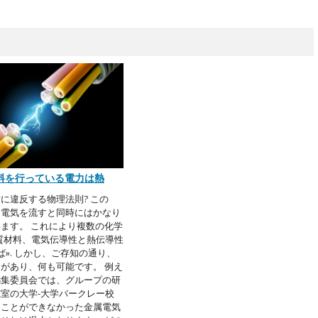
料を行っている電力は熱
に違反する物理法則? この
、電気を流すと同時にはかなり
ます。 これにより複数の化学
質材料、電気伝導性と熱伝導性
ば». しかし、ご存知の通り、
があり、何も可能です。 例え
編集委員会では、グループの研
室の大学-大学バークレー校
ることができなかった金属電気