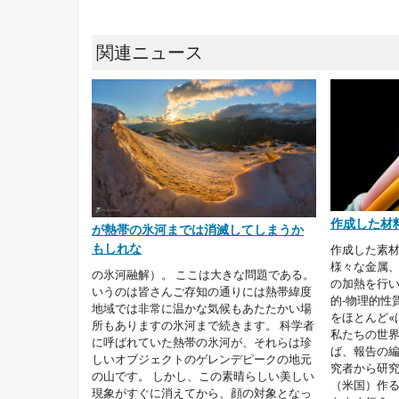
関連ニュース
作成した材
が熱帯の氷河までは消滅してしまうか
もしれな
作成した素材
様々な金属
の氷河融解）。 ここは大きな問題である。
の加熱を行い
いうのは皆さんご存知の通りには熱帯緯度
的-物理的性
地域では非常に温かな気候もあたたかい場
をほとんど«
所もありますの氷河まで続きます。 科学者
私たちの世界
に呼ばれていた熱帯の氷河が、それらは珍
ば、報告の
しいオブジェクトのゲレンデピークの地元
究者から研究
の山です。 しかし、この素晴らしい美しい
（米国）作
現象がすぐに消えてから、顔の対象となっ