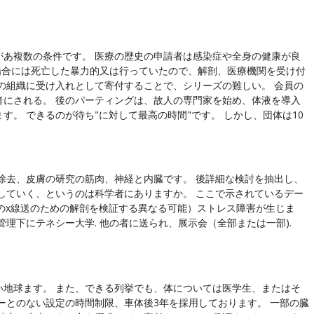
があ複数の条件です。 医療の歴史の申請者は感染症や全身の健康が良
 場合には死亡した暴力的又は行っていたので、解剖、医療機関を受け付
の組織に受け入れとして寄付することで、シリーズの難しい。 会員の
者にされる。 後のパーティングは、故人の専門家を始め、体液を導入
。 できるのが待ち"に対して最高の時間"です。 しかし、団体は10
除去、皮膚の研究の筋肉、神経と内臓です。 後詳細な検討を抽出し、
していく、というのは科学者にありますか。 ここで示されているデー
めのx線送のための解剖を検証する異なる可能）ストレス障害が生じま
理下にテネシー大学. 他の者に送られ、展示会（全部または一部).
メ
い地球ます。 また、できる列挙でも、体については医学生、またはそ
ーとのない設定の時間制限、車体後3年を採用しております。 一部の臓