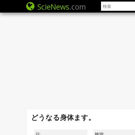
ScieNews
.com
どうなる身体ます。
日:
眺望: