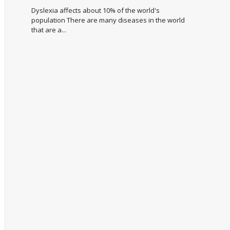
Dyslexia affects about 10% of the world's
population There are many diseases in the world
that are a...