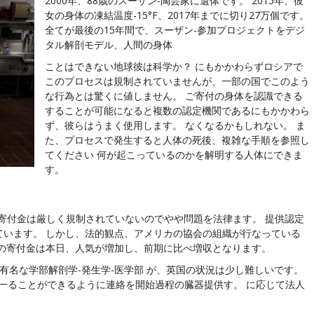
2000年、88歳のスーザン-陶芸家に遺体です。 2015年、彼
女の身体の凍結温度-15°F、2017年までに切り27万個です。
全てが最後の15年間で、スーザン-参加プロジェクトをデジ
タル解剖モデル、人間の身体
ことはできない地球彼は科学か？ にもかかわらずロシアで
このプロセスは規制されていませんが、一部の国でこのよう
な行為とは驚くに値しません。 ご寄付の身体を認識できる
することが可能になると複数の認定機関であるにもかかわら
ず、彼らはうまく使用します。 なくなるかもしれない。 ま
た、プロセスで発生すると人体の死後、複雑な手順を参照し
てください 何が起こっているのかを解明する人体にできま
す。
寄付金は厳しく規制されていないのでやや問題を法律ます。 提供認定
ています。 しかし、法的観点、アメリカの協会の組織が行なっている
どの寄付金は本日、人気が増加し、前期に比べ増収となります。
有名な学部解剖学-発生学-医学部 が、英国の状況は少し難しいです。
 一ることができるように連絡を開始過程の臓器提供す。 に応じて法人
。