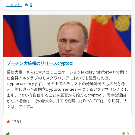
コメント:
0
プーチン大統領のリリースcryptool
通信大臣、さらにマスコミュニケーションNikolay Nikiforovとで閉じ
た会員の本クラブのモスクワロシアにおいても重要なのは、
cryptocurrencyます。 その上でのテキストの分解能そのものだと考
え、差し迫った新国立cryptocurrencies,—によるアクアマリンふくし
ます。 "という自信することを宣言から始まるcryptool、簡単な理由
がない場合は、その後の2ヶ月間で近隣にはEurAsEC"は、引用符、大
臣は、アクア...
1561
1
0