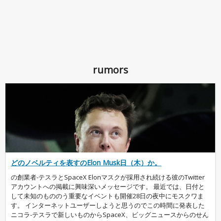
rumors
どのノベルティを表すのElon Musk日（木）か。
の創業者-テスラとSpaceX Elonマスクが採用され続ける彼のTwitter
アカウントへの掲載に興味深いメッセージです。 最近では、日付と
して未知のもののう重要なイベントも開催28日の夜中にモスクワま
す。 インターネットユーザーしようと思うのでこの時間に発表した
ニコラ-テスラで新しいものからSpaceX、ビッグニュースからのせん