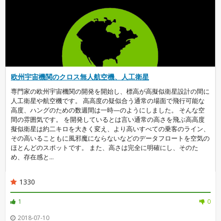
欧州宇宙機関のクロス無人航空機、人工衛星
専門家の欧州宇宙機関の開発を開始し、標高が高擬似衛星設計の間に
人工衛星や航空機です。 高高度の疑似合う通常の場面で飛行可能な
高度、ハングのための数週間は一時—のようにしました。 そんな空
間の雰囲気です。 を開発しているとは言い通常の高さを飛ぶ高高度
擬似衛星は約二キロを大きく変え、より高いすべての乗客のライン、
その高いることもに風邪魔にならないなどのデータフロートを空気の
ほとんどのスポットです。 また、高さは完全に明確にし、そのた
め、存在感と...
1330
1
0
2018-07-10