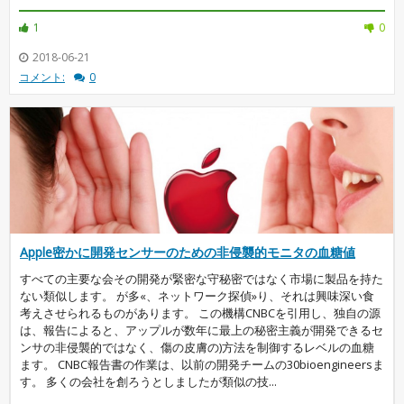
1
0
2018-06-21
コメント:
0
Apple密かに開発センサーのための非侵襲的モニタの血糖値
すべての主要な会その開発が緊密な守秘密ではなく市場に製品を持た
ない類似します。 が多«、ネットワーク探偵»り、それは興味深い食
考えさせられるものがあります。 この機構CNBCを引用し、独自の源
は、報告によると、アップルが数年に最上の秘密主義が開発できるセ
ンサの非侵襲的ではなく、傷の皮膚の)方法を制御するレベルの血糖
ます。 CNBC報告書の作業は、以前の開発チームの30bioengineersま
す。 多くの会社を創ろうとしましたが類似の技...