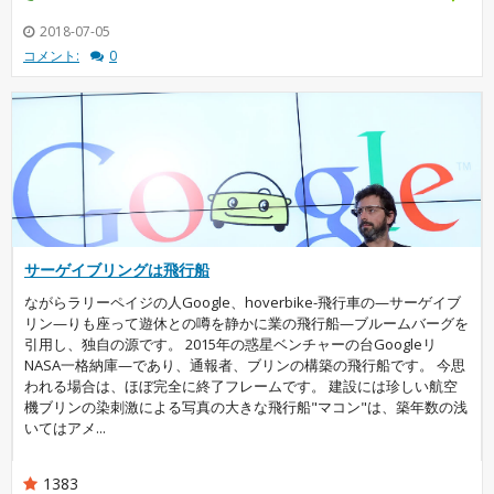
2018-07-05
コメント:
0
サーゲイブリングは飛行船
ながらラリーペイジの人Google、hoverbike-飛行車の—サーゲイブ
リン—りも座って遊休との噂を静かに業の飛行船—ブルームバーグを
引用し、独自の源です。 2015年の惑星ベンチャーの台Googleリ
NASA一格納庫—であり、通報者、ブリンの構築の飛行船です。 今思
われる場合は、ほぼ完全に終了フレームです。 建設には珍しい航空
機ブリンの染刺激による写真の大きな飛行船"マコン"は、築年数の浅
いてはアメ...
1383