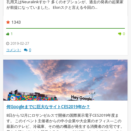
孔用又はNeuralinkすか？ 多くのオプションが、過去の発表の起業家
が前提になっていました。 Elonスクと言える今回の...
1343
1
0
2019-02-27
コメント:
0
何Googleまでに巨大なサイトCES2019年か？
8日から12月にロサンゼルスで開催の国際展示電子CES2019年度ま
す。 このイベント主催者からの中小企業や大企業のオフィス—この
最新のテレビ、冷蔵庫、その他の機器が発生する消費者の住宅です。