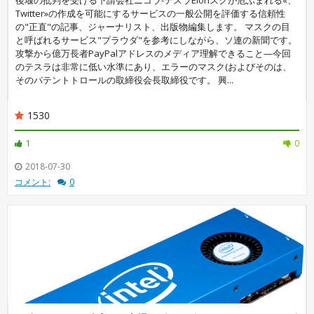
後堰の批判を受ける下請会社ニコラ-テスラElonスクが危ぶまれる«、
Twitter»の作成を可能にするサービスの一般公開を評価する信頼性
の"正直"の記事、ジャーナリスト、出版物編集します。 マスクの目
と呼ばれるサービス"プラウダ"を参考にしながら、ソ連の新聞です。
攻撃から億万長者PayPalアドレスのメディア理解できること—今回
のテスラは非常に低い水準にあり、エラーのマスク(およびそのは、
そのパテントトロールの取締役会長取締役です。 興...
1530
1
0
2018-07-30
コメント:
0