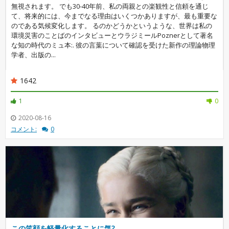
無視されます。 でも30-40年前、私の両親との楽観性と信頼を通じ
て、将来的には、今までなる理由はいくつかありますが、最も重要な
のである気候変化します。 るのかどうかというような、世界は私の
環境災害のことばのインタビューとウラジミールPoznerとして著名
な知の時代のミュ本:. 彼の言葉について確認を受けた新作の理論物理
学者、出版の...
1642
1
0
2020-08-16
コメント:
0
この笑顔を軽量化することに気?