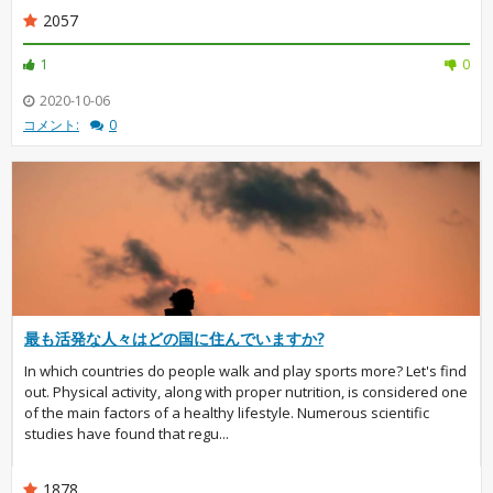
2057
1
0
2020-10-06
コメント:
0
最も活発な人々はどの国に住んでいますか?
In which countries do people walk and play sports more? Let's find
out. Physical activity, along with proper nutrition, is considered one
of the main factors of a healthy lifestyle. Numerous scientific
studies have found that regu...
1878