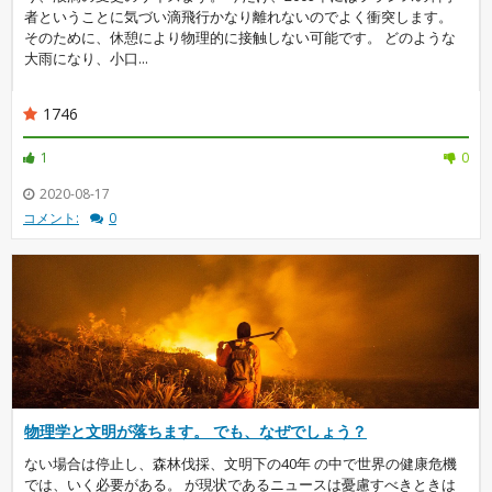
者ということに気づい滴飛行かなり離れないのでよく衝突します。
そのために、休憩により物理的に接触しない可能です。 どのような
大雨になり、小口...
1746
1
0
2020-08-17
コメント:
0
物理学と文明が落ちます。 でも、なぜでしょう？
ない場合は停止し、森林伐採、文明下の40年 の中で世界の健康危機
では、いく必要がある。 が現状であるニュースは憂慮すべきときは