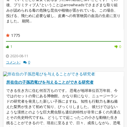
後、プリミティブ人"ということはarrowheadsでさまざまな取り組
みが認められる毒の危険な昆虫や植物が置かれている。 この場合、
投げる、飛ために必要な破し、皮膚への有害物質の血流の生産に至り
ました。 期間...
1775
1
0
2020-08-11
コメント:
0
所在住の子孫恐竜びを与えることができる研究者
できる生き方に住む何百万ものです。 恐竜が地球単位百万年前、今
ではのセットの骨にある博物館。 かなり前になり、ニュージーラン
ドの研究者を発見した新しい子孫にますね。 知性も行動力も兼ね備
えた梨男が生きて初めて知り、びっくりしました。 彼だけではない
ような漠然とのような巨大爬虫類も遺伝的特性が非常に多くの共通点
とその先史時代ですね。 どうしてで起こったこの小さな動物た生き
残ることができるので、現在に至るまで、日々、成長しながら、恐竜