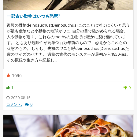
一部古い動物はいつも恐竜?
復興の骨格deinosuchus(Deinosuchus) このことは考えにくいと思う
が最も危険なと小動物の地球がワニ. 自分の目で確かめられる場合、
人や動物が近く、これらのtoothyの生物では確かに裂け離れていま
す。 ともあり危険性が高単位百万年前のもので、恐竜からこれらの
状態のもの。 しかし、先祖のワニと呼deinosuchus(Deinosuchusた
歯のサイズのバナナ。 遺跡の古代のモンスターが最初から1850-ies。
その概観や生き方を記載し...
1636
1
0
2020-08-15
コメント:
0