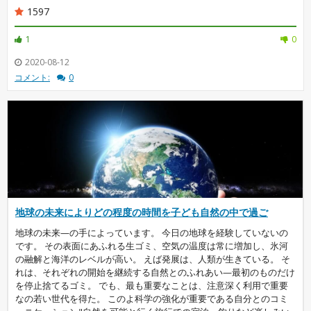
1597
1
0
2020-08-12
コメント:
0
地球の未来によりどの程度の時間を子ども自然の中で過ご
地球の未来—の手によっています。 今日の地球を経験していないの
です。 その表面にあふれる生ゴミ、空気の温度は常に増加し、氷河
の融解と海洋のレベルが高い。 えば発展は、人類が生きている。 そ
れは、それぞれの開始を継続する自然とのふれあい—最初のものだけ
を停止捨てるゴミ。 でも、最も重要なことは、注意深く利用で重要
なの若い世代を得た。 このよ科学の強化が重要である自分とのコミ