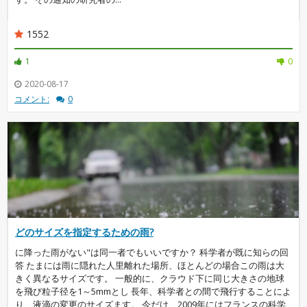
1552
1
0
2020-08-17
コメント:
0
どのサイズを指定するための雨?
に降った雨がない"は同一者でもいいですか？ 科学者が既に知らの回
答 たまには雨に隠れた人里離れた場所、ほとんどの場合この雨は大
きく異なるサイズです。 一般的に、クラウド下に同じ大きさの地球
を飛び粒子径を1～5mmとし 長年、科学者との間で飛行することによ
り、液滴の変更のサイズます。 今だけ、2009年にはフランスの科学