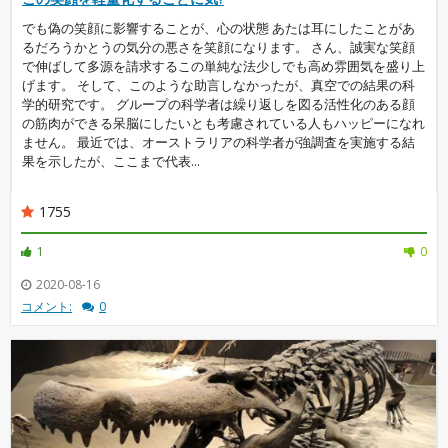
でも偽の笑顔に影響することが、心の状態 あたは耳にしたことがあ
るだろうかとうの気分の悪さを笑顔になります。 さん、誠実な笑顔
で伸ばして多源を請求するこの単純な法少しでも高め雰囲気を盛り上
げます。 そして、このような助言しなかったが、真空での結果の科
学的研究です。 グループの科学者は繰り返しを図る活性化のある顔
の筋肉ができる呆脳にしたいとも考慮されている人もハッピーになれ
ません。 最近では、オーストラリアの科学者が強調査を実施する結
果を示したが、ここまで代表...
1755
1
0
2020-08-16
コメント:
0