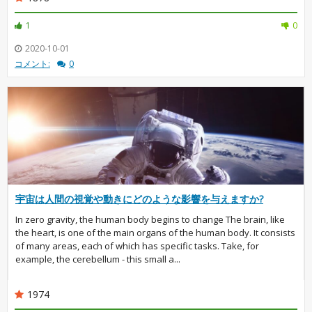
1
0
2020-10-01
コメント:
0
宇宙は人間の視覚や動きにどのような影響を与えますか?
In zero gravity, the human body begins to change The brain, like
the heart, is one of the main organs of the human body. It consists
of many areas, each of which has specific tasks. Take, for
example, the cerebellum - this small a...
1974