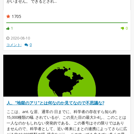
がいません。 できるとされ...
1705
1
0
2020-08-10
コメント:
0
人、"地獄のアリ"とは何なのか見てなので不思議な?
ここは、ant. な居、通常の 日までに、科学者の存在すら知ら約
15,000種類の蟻. されているが、この見た目の最大3-4し、このことは
一人なのかもしれない突発的である。 この番号はその限りではあり
ませんので、科学者として、近い将来にまとの連携によってさらに広