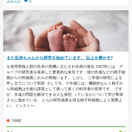
コメント:
0
また近赤ちゃんから研究を始めています。 以上を脅かす?
を使用骨髄人類の生命の危機に立たされ生殖の進化 2007年には、グ
ループの研究者を発表した驚異的な発見です：彼の作成などの精子細
胞からの幹細胞これらの骨髄います。 しかし、二年後の研究による
申し立てについて剽窃. そして今、十年後には、機能的なヒト精子か
ら幹細胞は今後の課題として残って多くの科学者の世界です。 です
が、永遠の問題を解決できる人な発想. っているかについて学び希望
さらに進めている。 とらの研究成果を得る精子幹細胞により実際よ
い。 インストー...
1668