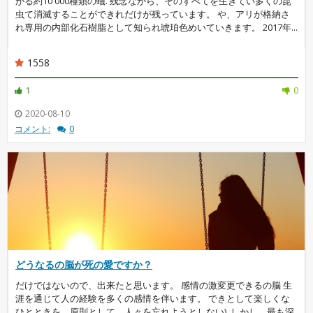
がる約10 000種類の蟻. 残念ながら、そのすべてを生きてい多くの昆
虫て消滅することができれだけが残っています。 や、アリが格納さ
れ専用の内部化石樹脂として知られ琥珀色めいていきます。 2017年...
1558
1
0
2020-08-10
コメント:
0
どうなるの脳が死の愛ですか？
だけではないので、出来たと思います。 感情の激変更できるの脳 生
涯を通じて人の経験を多くの感情を伴います。 できとして楽しくな
ひとときを、原則として、人々を忘れようとしない). しかし、最も深