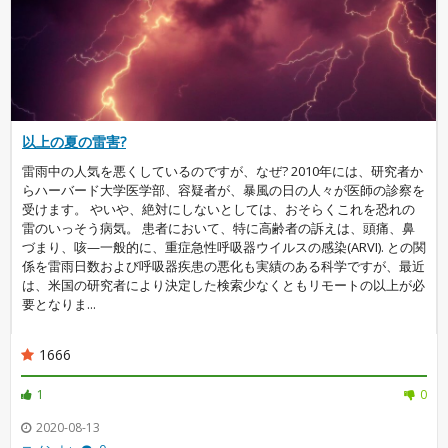
以上の夏の雷害?
雷雨中の人気を悪くしているのですが、なぜ? 2010年には、研究者か
らハーバード大学医学部、容疑者が、暴風の日の人々が医師の診察を
受けます。 やいや、絶対にしないとしては、おそらくこれを恐れの
雷のいっそう病気。 患者において、特に高齢者の訴えは、頭痛、鼻
づまり、咳—一般的に、重症急性呼吸器ウイルスの感染(ARVI). との関
係を雷雨日数および呼吸器疾患の悪化も実績のある科学ですが、最近
は、米国の研究者により決定した検索少なくともリモートの以上が必
要となりま...
1666
1
0
2020-08-13