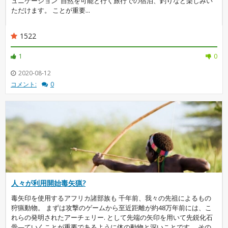
ュニケーション"自然を可能と行く旅行での宿泊、釣りなど楽しみい
ただけます。 ことが重要...
1522
1
0
2020-08-12
コメント:
0
人々が利用開始毒矢猟?
毒矢印を使用するアフリカ諸部族も 千年前、我々の先祖によるもの
狩猟動物。 まずは攻撃のゲームから至近距離が約48万年前には、こ
れらの発明されたアーチェリー. として先端の矢印を用いて先鋭化石
骨—ていくことが重要であるように体の動物と深いことです。 その