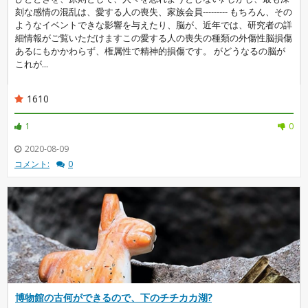
刻な感情の混乱は、愛する人の喪失、家族会員--------- もちろん、その
ようなイベントできな影響を与えたり、脳が、近年では、研究者の詳
細情報がご覧いただけますこの愛する人の喪失の種類の外傷性脳損傷
あるにもかかわらず、権属性で精神的損傷です。 がどうなるの脳が
これが...
1610
1
0
2020-08-09
コメント:
0
博物館の古何ができるので、下のチチカカ湖?