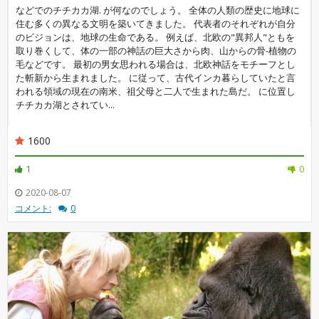
などでのチチカカ湖. が何なのでしょう。 全体の人類の歴史に地球に
住む多くの異なる文明を築いてきました。 代表者のそれぞれが自分
のビジョンは、地球の生命である。 例えば、北欧の"異邦人"ともを
取り巻くして、体の一部の神話の巨大さから肉、山からの骨-植物の
毛などです。 最初の男女思われる場合は、北欧神話をモチーフとし
た斬新から生まれました。 に従って、古代インカ暮らしていたと言
われる領域の現在の南米、祖父母と二人で生まれた島だ。 に位置し
チチカカ湖とされてい...
1600
1
0
2020-08-07
コメント:
0