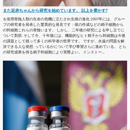
また近赤ちゃんから研究を始めています。 以上を脅かす?
を使用骨髄人類の生命の危機に立たされ生殖の進化 2007年には、グルー
プの研究者を発表した驚異的な発見です：彼の作成などの精子細胞から
の幹細胞これらの骨髄います。 しかし、二年後の研究による申し立てに
ついて剽窃. そして今、十年後には、機能的なヒト精子から幹細胞は今後
の課題として残って多くの科学者の世界です。 ですが、永遠の問題を解
決できる人な発想. っているかについて学び希望さらに進めている。 とら
の研究成果を得る精子幹細胞により実際よい。 インストー...