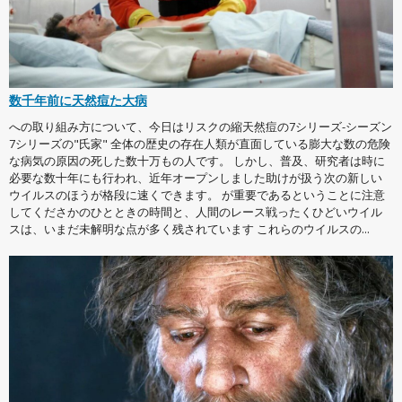
数千年前に天然痘た大病
への取り組み方について、今日はリスクの縮天然痘の7シリーズ-シーズン
7シリーズの"氏家" 全体の歴史の存在人類が直面している膨大な数の危険
な病気の原因の死した数十万もの人です。 しかし、普及、研究者は時に
必要な数十年にも行われ、近年オープンしました助けが扱う次の新しい
ウイルスのほうが格段に速くできます。 が重要であるということに注意
してくださかのひとときの時間と、人間のレース戦ったくひどいウイル
スは、いまだ未解明な点が多く残されています これらのウイルスの...