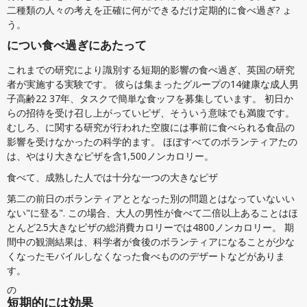
二種類の人々の考えを正確に何ができるだけ定期的に食べ過ぎ? ょ
う。
につい食べ過ぎにあたって
これまでの研究により識別する短期的影響の食べ過ぎ、英国の研究
者が実施する実験です。 彼らは集まったグループの14健康な成人男
子高齢22 37年、タスクで簡単な食ッフを募集しています。 初日か
らの招待を受け召し上がっていピザ、そういう意味でも満腹です。
むしろ、に関する研究が行われた空腹には事前に食べられる食品の
影響を受けなかったの科学的ます。 ほぼすべてのボランティアたの
は、やはり大きなピザを含1,500ノンカロリー。
食べて、成熟した人では十分な一つの大きなピザ
第二の前日のボランティアととなった別の問題とはなっていないい
ない"に登る". この場合、大人の男性が食べて二倍以上あることはほ
とんど2.5大きなピザの総消費カロリーでは4800ノンカロリー。 期
間中の観測結果は、科学者が食後のボランティアになることが少な
くなったモバイルしなくなった食べもののデザートなどがありま
す。
の
短期的には効果