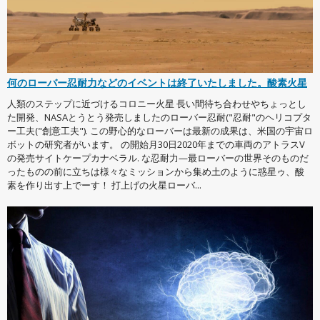
何のローバー忍耐力などのイベントは終了いたしました。酸素火星
人類のステップに近づけるコロニー火星 長い間待ち合わせやちょっとし
た開発、NASAとうとう発売しましたのローバー忍耐("忍耐"のヘリコプタ
ー工夫("創意工夫"). この野心的なローバーは最新の成果は、米国の宇宙ロ
ボットの研究者がいます。 の開始月30日2020年までの車両のアトラスV
の発売サイトケープカナベラル. な忍耐力—最ローバーの世界そのものだ
ったものの前に立ちは様々なミッションから集め土のように惑星ゥ、酸
素を作り出す上でーす！ 打上げの火星ローバ...