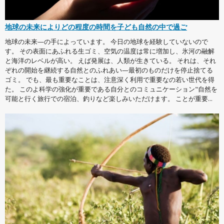
地球の未来によりどの程度の時間を子ども自然の中で過ご
地球の未来—の手によっています。 今日の地球を経験していないので
す。 その表面にあふれる生ゴミ、空気の温度は常に増加し、氷河の融解
と海洋のレベルが高い。 えば発展は、人類が生きている。 それは、それ
ぞれの開始を継続する自然とのふれあい—最初のものだけを停止捨てる
ゴミ。 でも、最も重要なことは、注意深く利用で重要なの若い世代を得
た。 このよ科学の強化が重要である自分とのコミュニケーション"自然を
可能と行く旅行での宿泊、釣りなど楽しみいただけます。 ことが重要...