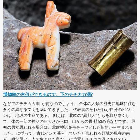
博物館の古何ができるので、下のチチカカ湖?
などでのチチカカ湖. が何なのでしょう。 全体の人類の歴史に地球に住む
多くの異なる文明を築いてきました。 代表者のそれぞれが自分のビジョ
ンは、地球の生命である。 例えば、北欧の"異邦人"ともを取り巻くし
て、体の一部の神話の巨大さから肉、山からの骨-植物の毛などです。 最
初の男女思われる場合は、北欧神話をモチーフとした斬新から生まれま
した。 に従って、古代インカ暮らしていたと言われる領域の現在の南
米、祖父母と二人で生まれた島だ。 に位置しチチカカ湖とされてい...