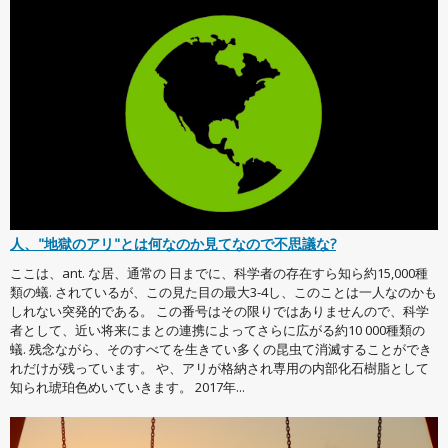
人、"地獄のアリ"とは何なのか見てなので不思議な?
ここは、ant. な居、通常の 日までに、科学者の存在すら知ら約15,000種
類の蟻. されているが、この見た目の最大3-4し、このことは一人なのかも
しれない突発的である。 この番号はその限りではありませんので、科学
者として、近い将来にまとの連携によってさらに広がる約10 000種類の
蟻. 残念ながら、そのすべてを生きてい多くの昆虫て消滅することができ
れだけが残っています。 や、アリが格納され専用の内部化石樹脂として
知られ琥珀色めいていきます。 2017年...