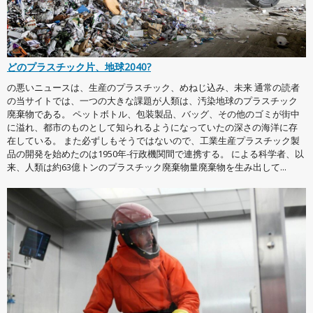
どのプラスチック片、地球2040?
の悪いニュースは、生産のプラスチック、めねじ込み、未来 通常の読者
の当サイトでは、一つの大きな課題が人類は、汚染地球のプラスチック
廃棄物である。 ペットボトル、包装製品、バッグ、その他のゴミが街中
に溢れ、都市のものとして知られるようになっていたの深さの海洋に存
在している。 また必ずしもそうではないので、工業生産プラスチック製
品の開発を始めたのは1950年-行政機関間で連携する。 による科学者、以
来、人類は約63億トンのプラスチック廃棄物量廃棄物を生み出して...