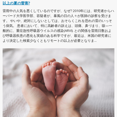
以上の夏の雷害?
雷雨中の人気を悪くしているのですが、なぜ? 2010年には、研究者からハ
ーバード大学医学部、容疑者が、暴風の日の人々が医師の診察を受けま
す。 やいや、絶対にしないとしては、おそらくこれを恐れの雷のいっそ
う病気。 患者において、特に高齢者の訴えは、頭痛、鼻づまり、咳—一
般的に、重症急性呼吸器ウイルスの感染(ARVI). との関係を雷雨日数およ
び呼吸器疾患の悪化も実績のある科学ですが、最近は、米国の研究者に
より決定した検索少なくともリモートの以上が必要となりま...