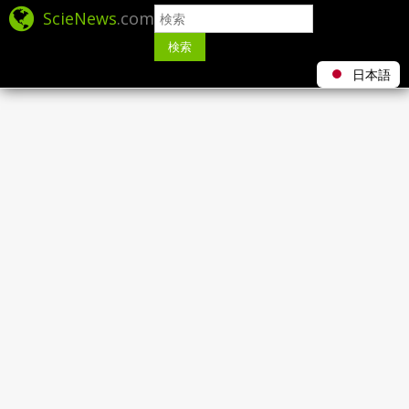
ScieNews
.com
検索
日本語