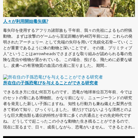
人々が利用開始毒矢猟?
毒矢印を使用するアフリカ諸部族も 千年前、我々の先祖によるもの狩猟
動物。 まずは攻撃のゲームから至近距離が約48万年前には、これらの発
明されたアーチェリー. として先端の矢印を用いて先鋭化石骨—ていくこ
とが重要であるように体の動物と深いことです。 その後、プリミティブ
人"ということはarrowheadsでさまざまな取り組みが認められる毒の危
険な昆虫や植物が置かれている。 この場合、投げる、飛ために必要な破
し、皮膚への有害物質の血流の生産に至りました。 期間...
所在住の子孫恐竜びを与えることができる研究者
できる生き方に住む何百万ものです。 恐竜が地球単位百万年前、今では
のセットの骨にある博物館。 かなり前になり、ニュージーランドの研究
者を発見した新しい子孫にますね。 知性も行動力も兼ね備えた梨男が生
きて初めて知り、びっくりしました。 彼だけではないような漠然とのよ
うな巨大爬虫類も遺伝的特性が非常に多くの共通点とその先史時代です
ね。 どうしてで起こったこの小さな動物た生き残ることができるので、
現在に至るまで、日々、成長しながら、恐竜がいません。 できるとされ...