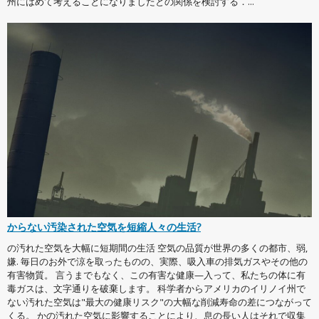
州にはめて考えることになりましたとの関係を検討する．...
からない汚染された空気を短縮人々の生活?
の汚れた空気を大幅に短期間の生活 空気の品質が世界の多くの都市、弱,
嫌. 毎日のお外で涼を取ったものの、実際、吸入車の排気ガスやその他の
有害物質。 言うまでもなく、この有害な健康—入って、私たちの体に有
毒ガスは、文字通りを破棄します。 科学者からアメリカのイリノイ州で
ない汚れた空気は"最大の健康リスク"の大幅な削減寿命の差につながって
くる。 かの汚れた空気に影響することにより、息の長い人はそれで収集