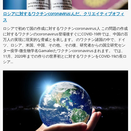
ロシアに対するワクチンcoronavirus:んだ、クリエイティブオフィ
ス
ロシアで初めて国の作成に対するワクチンcoronavirus人 この問題の作成
に対するワクチンのcoronavirus登場後すぐにCOVID-19外では、中国の百
万人の実現に現実的な脅威とを表します。 のワクチン諸国の中で、ドイ
ツ、ロシア、米国、中国、その他。 その後、研究者からの国立研究セン
ター疫学-微生物学名Gamaleiたワクチンcoronavirusまれます。 では、
11月、2020年までの作りの世界初とに対するワクチンをCOVID-19の長ロ
シア...