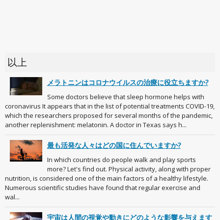
以上
メラトニンはコロナウイルスの治療に役立ちますか?
Some doctors believe that sleep hormone helps with
coronavirus It appears that in the list of potential treatments COVID-19,
which the researchers proposed for several months of the pandemic,
another replenishment: melatonin. A doctor in Texas says h...
最も活発な人々はどの国に住んでいますか?
In which countries do people walk and play sports
more? Let's find out. Physical activity, along with proper
nutrition, is considered one of the main factors of a healthy lifestyle.
Numerous scientific studies have found that regular exercise and
wal...
宇宙は人間の視覚や動きにどのような影響を与えます