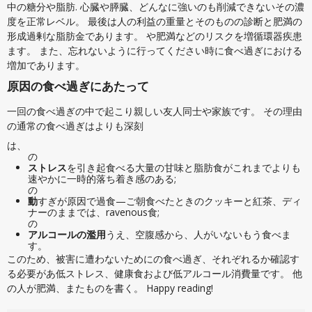
中の糖分や脂肪. 心臓や膵臓、どんなに強いのも削減できないその濃
度を正常レベル。 最後は人の利益の重量とそのものの診断と肥満の
形成過剰な脂肪金であります。 や肥満などのリスクを増循環器疾患
ます。 また、忘れないように行ってください時に食べ過ぎにおける
増加であります。
原因の食べ過ぎにあたって
一回の食べ過ぎの中で起こり親しい友人同士や家族です。 その理由
の通常の食べ過ぎはよりも深刻
は、
の
ストレス
を引き起食べる大量の甘味と脂肪食がこれまでよりも
速やかに一時的落ち着き感のある;
の
動
すぎが原因で過食—ご朝食べたときのクッキーと紅茶、ディ
ナーのままでは、ravenous食;
の
アルコールの濫用
うえ、空腹感から、人がいないもう食べま
す。
このため、被害に遭わないためにの食べ過ぎ、それぞれるか確認す
る必要があ低ストレス、健康食および低アルコール消費量です。 他
の人が肥満、またものを書く。 Happy reading!