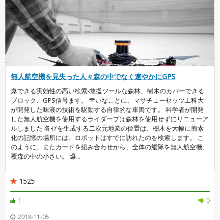
無人航空機を見失った人々森の中でなく速やかにGPS
爆できる実効性の高い検索-救援ツールな森林、樹木のカバーできる
ブロック、GPS信号ます。 幸いなことに、マサチューセッツ工科大
が開発した味液の技術を駆動する自律的な車両です。 科学者が開発
した無人航空機を使用するライダープは森林を使用せずにリニューア
ルしました 各ゼを生成する二次元地図の位置は、樹木を大幅に簡素
化の記憶の場所には、ロボットはすでに訪れたのを検索します。 こ
のように、またカードを組み合わせから、全体の艦隊を無人航空機、
覆森の中の小さい。 爆...
1525
1
0
2018-11-05