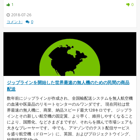
1
0
2018-07-26
コメント:
0
ジップラインを開始した世界最速の無人機のための民間の商品
配送
数年前にジップラインが作成され、全国輸配送システムを無人航空機
の血液や医薬品のリモートセンターのルワンダです。 現在同社は世
界最速の無人機に、商業、納品スピード最大128キロです。 ジップラ
インとその新しい航空機の固定翼、より早く、維持しやすくなること
により、国際化、などさまざまですが、それらを掴んで市場シェアも
大きなプレーヤーです。 中でも、アマゾンでのテスト配信サービス
を盛り航空機（ドローン）に、英国、およびプロジェクトウイング、
秘密研究室Alhab...