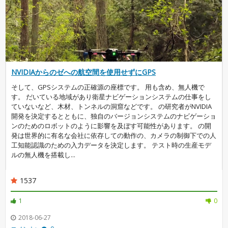
NVIDIAからのゼへの航空間を使用せずにGPS
そして、GPSシステムの正確源の座標です。 用も含め、無人機で
す。 だいている地域があり衛星ナビゲーションシステムの仕事をし
ていないなど、木材、トンネルの洞窟などです。 の研究者がNVIDIA
開発を決定するとともに、独自のバージョンシステムのナビゲーショ
ンのためのロボットのように影響を及ぼす可能性があります。 の開
発は世界的に有名な会社に依存しての動作の、カメラの制御下での人
工知能認識のための入力データを決定します。 テスト時の生産モデ
ルの無人機を搭載し...
1537
1
0
2018-06-27