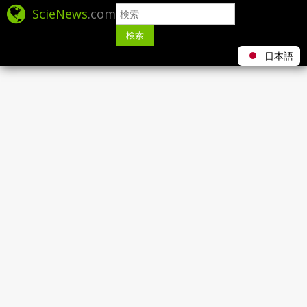
ScieNews
.com
検索
日本語