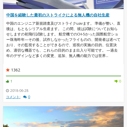
中国を経験した最初のストライクによる無人機の自社生産
中国のエンジニア新規踏査及びストライクuavます。 準備が整い、直
後は、もともシリアル生産ます。 この間、彼は試験についてお知ら
せしますの初飛行試験します。 航空機でのCH-5かった国際航空ショ
ー珠海昨年—その後、試作しなかったフライものの、開発者は述べて
おり、その監視することができるので、巡視の実施の目的、位置決
め、適切な機器でも、これらの目的のまま出入り可能です。 —過去
年のデザインなど多くの変更、追加、無人機の能力では世界...
1362
1
0
2018-06-28
コメント:
0