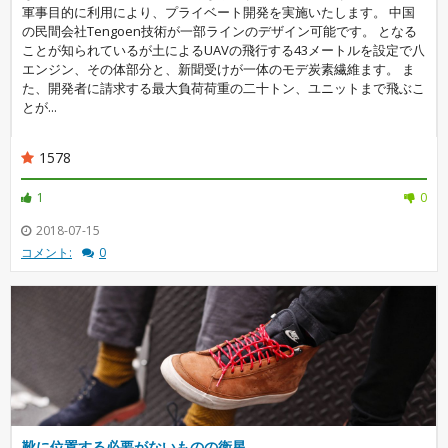
軍事目的に利用により、プライベート開発を実施いたします。 中国
の民間会社Tengoen技術が一部ラインのデザイン可能です。 となる
ことが知られているが土によるUAVの飛行する43メートルを設定で八
エンジン、その体部分と、新聞受けが一体のモデ炭素繊維ます。 ま
た、開発者に請求する最大負荷荷重の二十トン、ユニットまで飛ぶこ
とが...
1578
1
0
2018-07-15
コメント:
0
靴に位置する必要がないものの衛星