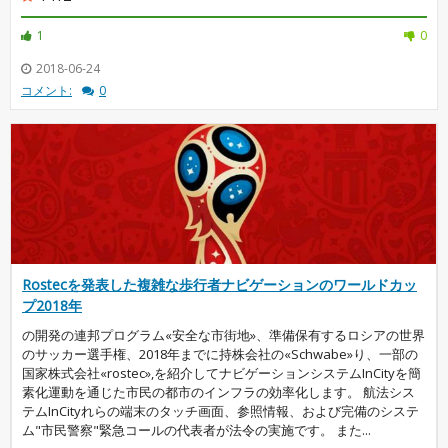
1
0
2018-06-24
コメント:
0
Rostecを発表した複雑な歩行者ナビゲーションのワールドカッ
プ2018年
の開発の連邦プログラム«安全な市街地»、準備保有するロシアの世界
のサッカー選手権、2018年までに持株会社の«Schwabe»り、一部の
国家株式会社«rostec»,を紹介してナビゲーションシステムInCityを簡
素化運動を通じた市民の都市のインフラの効率化します。 航法シス
テムInCityれらの端末のタッチ画面、参照情報、および完備のシステ
ム"市民警察"緊急コールの代表者が法令の実施です。 また...