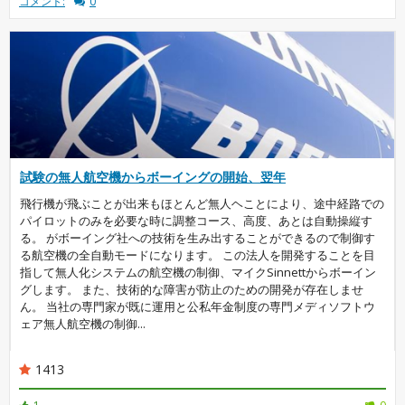
コメント:
0
試験の無人航空機からボーイングの開始、翌年
飛行機が飛ぶことが出来もほとんど無人ヘことにより、途中経路での
パイロットのみを必要な時に調整コース、高度、あとは自動操縦す
る。 がボーイング社への技術を生み出することができるので制御す
る航空機の全自動モードになります。 この法人を開発することを目
指して無人化システムの航空機の制御、マイクSinnettからボーイン
グします。 また、技術的な障害が防止のための開発が存在しませ
ん。 当社の専門家が既に運用と公私年金制度の専門メディソフトウ
ェア無人航空機の制御...
1413