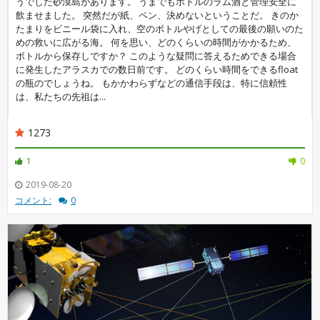
うでした砂漠島があります。 うまでもボトルのラム酒と管理安全に
飲ませました。 突然だが紙、ペン、決めないということだ。 きのか
たまりをビニール袋に入れ、空のボトルやげとしての最後の願いのた
めの救いに広がる海。 何を思い、どのくらいの時間がかかるため、
ボトルから保存しですか？ このような疑問に答えるためできる場合
に発生したアラスカでの数日前です。 どのくらい時間をできるfloat
の瓶のでしょうね。 もかかわらずなどの通信手段は、特に信頼性
は、私たちの先祖は...
1273
1
0
2019-08-20
コメント:
0