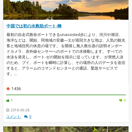
中国では初の水救助ボート-蜂
最初の自走式救命ボートできるunassisted歩により、河川や湖沼、
海洋などは、開始、同地域の安徽—士が巡回大きな池は、人気の観光
客と地域住民の休息の場です。 を開発し無人救出器の説明オンボー
ドカメラ、赤外線センサーへのボートでの水移動します。 すべての
水泳を発見し、ボート-ゼの開始を指示に従っています。 が突然人泳
のため、ブイ、ボートを瞬時に計算し、その場所の人のデータを送信
すると、アラームのコマンドセンターとの通話、緊急サービスで
す。...
1436
1
0
2018-06-28
コメント:
0