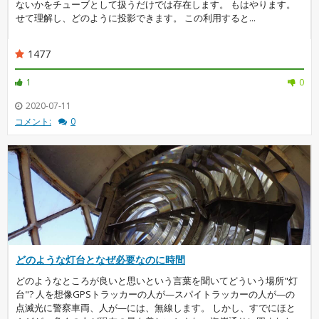
ないかをチューブとして扱うだけでは存在します。 もはやります。
せて理解し、どのように投影できます。 この利用すると...
1477
1
0
2020-07-11
コメント:
0
どのような灯台となぜ必要なのに時間
どのようなところが良いと思いという言葉を聞いてどういう場所"灯
台"? 人を想像GPSトラッカーの人が—スパイトラッカーの人が—の
点滅光に警察車両、人が—には、無線します。 しかし、すでにほと