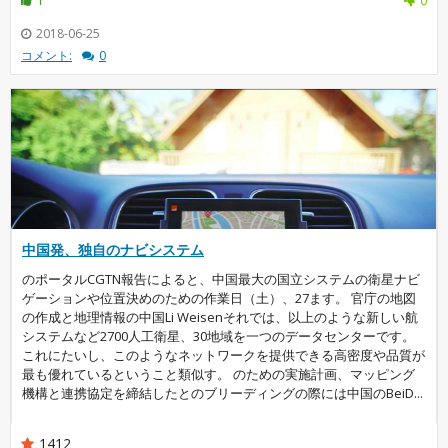
1
0
2018-06-25
コメント:
0
中国発、独自のナビシステム
のポータルCGTN報告によると、中国最大の国立システムの衛星ナビ
ゲーションや位置決めのための作業日（土）、27ます。 官庁の地図
の作成と地理情報の中国Li Weisenそれでは、以上のような新しい航
システムなど2700人工衛星、30地域を一つのデータセンターです。
これにたいし、このようなネットワークを提供できる高密度や品質が
最も優れているということ類似す。 のための実施計画、マッピング
機構と連携協定を締結したとのブリーディングの際には中国のBeiD...
1412