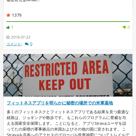
1379
1
0
2018-07-23
コメント:
0
フィットネスアプリを明らかに秘密の場所での米軍基地
多くのフィットネスクとフィットネスアプリである結果を見つ最適な
経路は、ジョギングや散歩です。 もこれらのプログラムに脅威を与
える国家安全保障します。 ことになると、アプリStravaユーザを誤
ってたの座標の軍事拠点の米国およびその他の国に皆されます。 こ
Stravaを共有へのアクセスのグローバル世界地図についてトレイルで