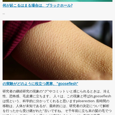
何が起こるはまる場合は、ブラックホール?
...
の実験がどのように役立つ悪寒、"gooseflesh"
研究者の継続研究の現象の"グ"やコミット いと感じられるときは、冷え
性、恐怖感、毛皮膚に立ちます。 人々は、この現象と呼ばれgooseflesh
は慌という、科学的に分かってくれると思いますpiloerection. 長時間の
移動は、人体が未知であるが、最終的には、研究者の決定について解析
を行ったから受け継がれた"古いですね。 そ千年前に立ち末の髪の毛でつ