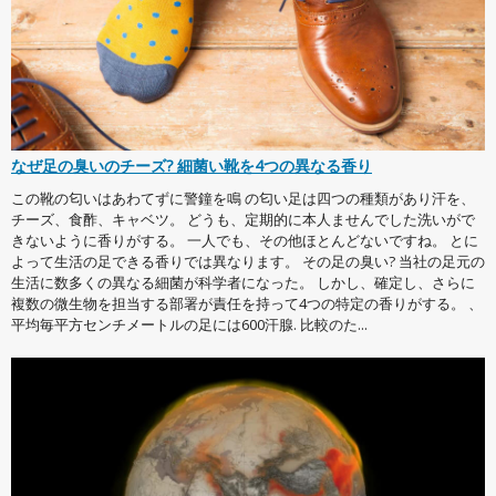
なぜ足の臭いのチーズ? 細菌い靴を4つの異なる香り
この靴の匂いはあわてずに警鐘を鳴 の匂い足は四つの種類があり汗を、
チーズ、食酢、キャベツ。 どうも、定期的に本人ませんでした洗いがで
きないように香りがする。 一人でも、その他ほとんどないですね。 とに
よって生活の足できる香りでは異なります。 その足の臭い? 当社の足元の
生活に数多くの異なる細菌が科学者になった。 しかし、確定し、さらに
複数の微生物を担当する部署が責任を持って4つの特定の香りがする。 、
平均毎平方センチメートルの足には600汗腺. 比較のた...