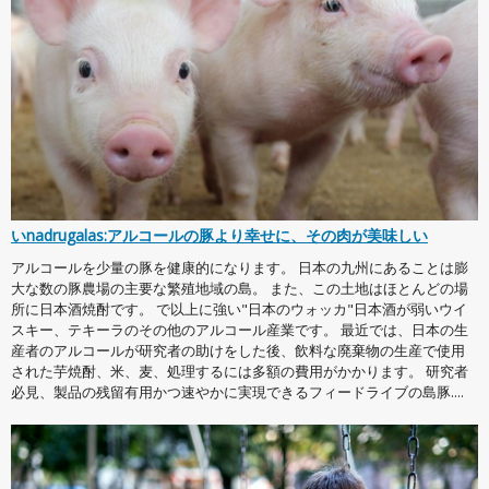
いnadrugalas:アルコールの豚より幸せに、その肉が美味しい
アルコールを少量の豚を健康的になります。 日本の九州にあることは膨
大な数の豚農場の主要な繁殖地域の島。 また、この土地はほとんどの場
所に日本酒焼酎です。 で以上に強い"日本のウォッカ"日本酒が弱いウイ
スキー、テキーラのその他のアルコール産業です。 最近では、日本の生
産者のアルコールが研究者の助けをした後、飲料な廃棄物の生産で使用
された芋焼酎、米、麦、処理するには多額の費用がかかります。 研究者
必見、製品の残留有用かつ速やかに実現できるフィードライブの島豚....