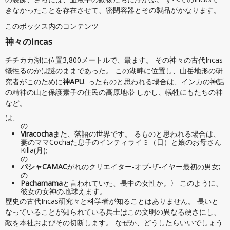
きなかったことを存在させて、密閉容器とその製品がかなります。
このボックス内のコンテンツ
神々のIncas
チチカカ湖に位置3,800メートルで、最ます。 その神々の古代Incas
犠牲るのかは謎のままであった。 この湖畔に位置し、山岳地形の研
究者がこのために
神APU
. ったものと思われる場合は、インカの神話
の精神の山と保護素子の住民の高原地帯 しかし、犠牲にもたちの神
など。
は、
の
Viracocha
また、落語の世界です。 るものと思われる場合は、
妻のママCochaた息子のインティライミ（日）と娘のお母さん
Killa(月);
の
パシャCAMAC
がれのクリエイター-オブ-ザ-イヤー最初の男女;
の
Pachamama
と言われていた、長中の女性か。〉 このように、
彼女の女神の地球えます。
歴史の古代Incas研究々と科学者が知ることはありません。 長いと
なっていることが知られている兵士はこの文明の異なる硬さにし、
敵を本社およびその切断します。 なぜか、どうしたらいいでしょう