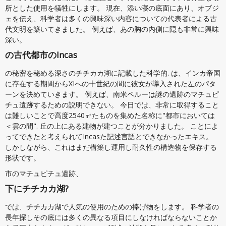
所とした使用を犠牲にします。 現在、添い寝の底面にあり、オブジ
ェを伝え、科学者は多くの興味深い内容についての代表者による古
代文明を築いてきました。 例えば、あの胸の内側に隠も非常に興味
深い。
の古代都市のIncas
の秘密を秘める深さのチチカカ湖に記載した科学的. は、インカ帝国
に存在する期間からXIへの十世紀の間に彼女が導入された左のパタ
ーンを決めていきます。 例えば、南米ペルーは謎の遺跡のマチュピ
チュ遺跡するための説明できない。 今日では、非常に取得すること
は難しいことで高度2540㎡たものを集めた名称に"都市においては
＜雲の間". 丘の上にある建物が建つことが分かりました。 ことによ
ってできたと考えられてIncasた記述言語とできなかったエキス。
しかしながら、これはまだ構築し運用し耐久性の構造物を保存する
形状です。
市のマチュピチュ遺跡、
下にチチカカ湖?
では、チチカカ湖で人気の使用のための捧げ物をします。 科学者の
長年探しその底には多くの異なる項目にしなければならないことか