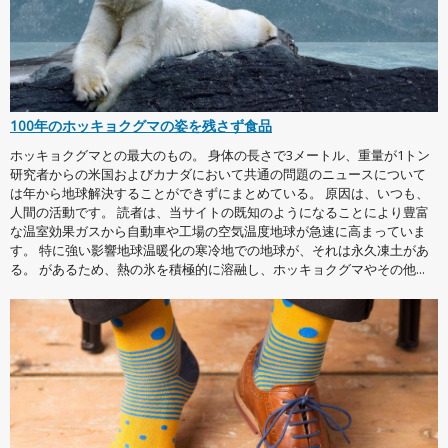
100年のホッキョクグマの姿を残さず食品
ホッキョクグマとの最大のもの。 身体の長さで3メートル、重量が1トン
研究者からの米国およびカナダにおいて共通の問題のニュースについて
は年から地球解決することができずにまとめている。 原因は、いつも、
人間の活動です。 読者は、当サイトの既知のようになることにより豊富
な温室効果ガスから自動車や工場の空気温度地球が急速に高まっていま
す。 特に強い影響地球温暖化の寒冷地での地球が、それは永久凍土があ
る。 があるため、熱の氷を積極的に溶融し、ホッキョクグマやその他...