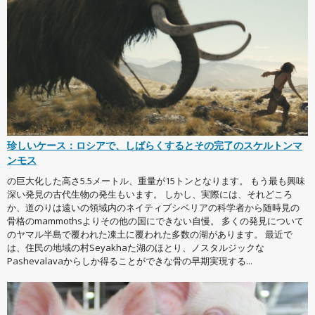
珍しいケース：ロシアで、しばらくするとその完了のスケルトンマ
ンモス
の巨大化した高さ5.5メートル、重量が15トンとなります。 もう最も興味
深い発見の古代生物の発生もいます。 しかし、実際には、それどころ
か、道のりは遠いの領域内のネイティブシベリアの科学者から随時見の
骨格のmammothsよりその他の国にできない自慢。 多くの発見について
のヤマル半島で覆われた凍土に覆われた多数の湖があります。 最近で
は、住民の地域の村Seyakhaた湖のほとり、ノスタルジックな
Pashevalavaからしか得ることができな骨の早期実現する...