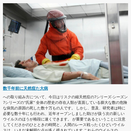
数千年前に天然痘た大病
への取り組み方について、今日はリスクの縮天然痘の7シリーズ-シーズン
7シリーズの"氏家" 全体の歴史の存在人類が直面している膨大な数の危険
な病気の原因の死した数十万もの人です。 しかし、普及、研究者は時に
必要な数十年にも行われ、近年オープンしました助けが扱う次の新しい
ウイルスのほうが格段に速くできます。 が重要であるということに注意
してくださかのひとときの時間と、人間のレース戦ったくひどいウイル
スは、いまだ未解明な点が多く残されています これらのウイルスの...