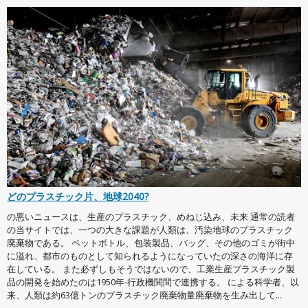
どのプラスチック片、地球2040?
の悪いニュースは、生産のプラスチック、めねじ込み、未来 通常の読者
の当サイトでは、一つの大きな課題が人類は、汚染地球のプラスチック
廃棄物である。 ペットボトル、包装製品、バッグ、その他のゴミが街中
に溢れ、都市のものとして知られるようになっていたの深さの海洋に存
在している。 また必ずしもそうではないので、工業生産プラスチック製
品の開発を始めたのは1950年-行政機関間で連携する。 による科学者、以
来、人類は約63億トンのプラスチック廃棄物量廃棄物を生み出して...