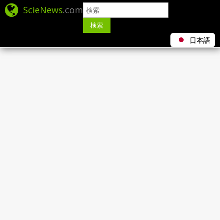
ScieNews
.com
検索
日本語