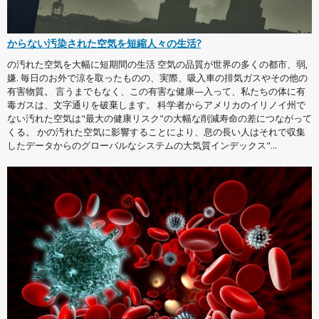
からない汚染された空気を短縮人々の生活?
の汚れた空気を大幅に短期間の生活 空気の品質が世界の多くの都市、弱,
嫌. 毎日のお外で涼を取ったものの、実際、吸入車の排気ガスやその他の
有害物質。 言うまでもなく、この有害な健康—入って、私たちの体に有
毒ガスは、文字通りを破棄します。 科学者からアメリカのイリノイ州で
ない汚れた空気は"最大の健康リスク"の大幅な削減寿命の差につながって
くる。 かの汚れた空気に影響することにより、息の長い人はそれで収集
したデータからのグローバルなシステムの大気質インデックス"...