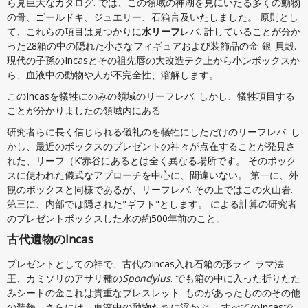
ら見巨大なカタログ. では、この領域の神湖を見にいたる多くの動物
の骨、ゴールドキ、ジュエリー、石箱言及いたしました。 原則とし
て、これらの項目は見つかりに
水リーフ
レバ. 計していることが分か
った28箱の中の隠れた小さなフィギュアおよび装飾品の金-銀-貝殻.
現代の子孫のIncasとその祖先唇の大改造テク上から小ンボックスか
ら、血液中の動物や人が不完全性、溶解します。
このIncasを犠牲にのみの領域のリーフレバ. しかし、犠牲項目する
ことが分かりましたの領域内にある
研究者らに長く信じられる儀礼のを犠牲にしただけのリーフレバ. し
かし、最近のボックスのプレゼントの神々が点在することが発見さ
れた、リーフ（K’赤谷にあるとは全く異なる場所です。 そのボック
スに使われた儀式なアプローチを中心に、間違いない。 第一に、外
観のボックスと同様であるが、リーフレバ. その上ではこの火山岩.
第三に、内部では隠された"ギフト"とします。 による計算の研究者
のプレゼントボックスした水の約500年前のこと。
古代遺物のIncas
プレゼントとしての神で、古代のIncas入れ石箱の形ライ-ラマ法
王、カミソリのアサリ種の
Spondylus
. でも箱の中に入った折りたた
みシートの金これは貴重なブレスレット. ものがあったもののその他
の装飾、さらには、血液中の動物たちに浮かぶ。 すべてのIncasで