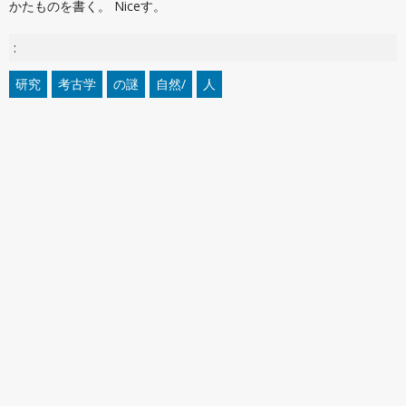
かたものを書く。 Niceす。
:
研究
考古学
の謎
自然/
人