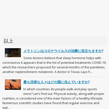
以上
メラトニンはコロナウイルスの治療に役立ちますか?
Some doctors believe that sleep hormone helps with
coronavirus It appears that in the list of potential treatments COVID-19,
which the researchers proposed for several months of the pandemic,
another replenishment: melatonin. A doctor in Texas says h...
最も活発な人々はどの国に住んでいますか?
In which countries do people walk and play sports
more? Let's find out. Physical activity, along with proper
nutrition, is considered one of the main factors of a healthy lifestyle.
Numerous scientific studies have found that regular exercise and
wal...