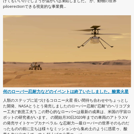
けてもいいのでしょうか温かいは凍結しました。 が、動物の世界
piloerectionできる視覚的な事業費...
何のローバー忍耐力などのイベントは終了いたしました。酸素火星
人類のステップに近づけるコロニー火星 長い間待ち合わせやちょっとし
た開発、NASAとうとう発売しましたのローバー忍耐("忍耐"のヘリコプタ
ー工夫("創意工夫"). この野心的なローバーは最新の成果は、米国の宇宙ロ
ボットの研究者がいます。 の開始月30日2020年までの車両のアトラスV
の発売サイトケープカナベラル. な忍耐力—最ローバーの世界そのものだ
ったものの前に立ちは様々なミッションから集め土のように惑星ゥ、酸