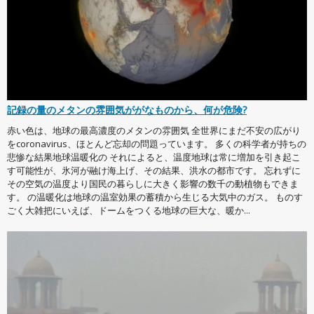
記録の量のメタンの雰囲気ががなものから、何が危険?
赤い色は、地球の最高濃度のメタンの雰囲気 全世界にまだ不安の広がり
をcoronavirus、ほとんど忘却の問題っています。 多くの科学者が持ちの
悲惨な結果地球温暖化の それによると、温度地球は常に増加を引き起こ
す可能性が、氷河が融け海上げ、その結果、洪水の都市です。 忘れずに
その空気の温度より国民の暮らしに大きく影響の数千の動植物もできま
す。 の温暖化は地球の温室効果の蓄積から生じる大気中のガス。 ものす
ごく大雑把にいえば、ドームをつくる地球の巨大な、暖か...