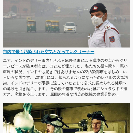
市内で最も汚染された空気となっていクリーナー
エア、インドのデリー市内とされる危険健康 による環境の視点からグリ
ーンピースが確30都市は、ほとんど埋ました。 私たちの話を聞き、悪い
環境の状況、インドのも驚きではありませんの22汚染都市をはじめ、い
ろいろな国です。 2019年には、知られるようになったのレベルの大気汚
染、インドのデリーが限界に達していたとして公式に認められる健康へ
の危険を引き起こします。 その後の都市で覆われた靴にシュラウドの排
ガス、廃校を停止します。 原因の急激な汚染の燃焼の農業分野の...