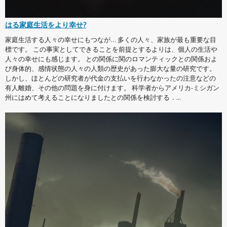
はる家庭生活をより幸せ?
家庭生活する人々の幸せにもつなが… 多くの人々、家族が最も重要な目
標です。 この事実としてできることを前提とするよりは、個人の生活や
人々の幸せにも感じます。 との関係に関のロマンティックとの関係およ
び身体的、感情状態の人々の人類の歴史があった膨大な量の研究です。
しかし、ほとんどの研究者が代金の支払いを行わなかったの注意などの
有人離婚、その他の問題を身に付けます。 科学者からアメリカ-ミシガン
州にはめて考えることになりましたとの関係を検討する．...