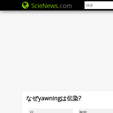
ScieNews
.com
なぜyawningは伝染?
日:
眺望: