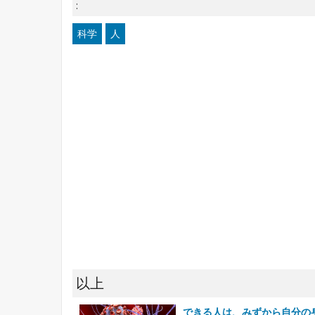
:
科学
人
以上
できる人は、みずから自分の身