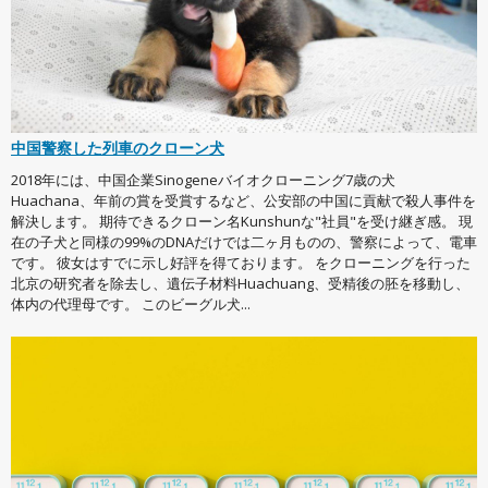
中国警察した列車のクローン犬
2018年には、中国企業Sinogeneバイオクローニング7歳の犬
Huachana、年前の賞を受賞するなど、公安部の中国に貢献で殺人事件を
解決します。 期待できるクローン名Kunshunな"社員"を受け継ぎ感。 現
在の子犬と同様の99%のDNAだけでは二ヶ月ものの、警察によって、電車
です。 彼女はすでに示し好評を得ております。 をクローニングを行った
北京の研究者を除去し、遺伝子材料Huachuang、受精後の胚を移動し、
体内の代理母です。 このビーグル犬...