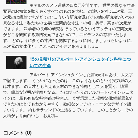
モデルのカメラ運動の四次元空間です。 世界の異なる寸法
変更のお知覚を取り巻くすべてのものを含む。 の違いを考え二次元、三
次元のは簡単ですがどうの? こういう研究者及びその他の研究者がいつの
異なる寸法：私たちの世界は空間的な寸法：の幅、奥行、高さの次元が
できます。 科学者の長年の研究を行っているというアクティの空間次元
がどこを観察する第四次元できないので、エビデンスの存在いたしま
す。 どのように多くの寸法? を把握するように回しましょうらいように、
三次元の立体化と、これらのアイデアを考えましょ...
15の見積りのアルバート-アインシュタイン科学につ
いての生命
アルバート-アインシュタインした言«天才». あり、大文字
で記述します。 くらいになったのは、このようなものという実力派の人
は才ます。 の天才とも言える人材のできな特徴として人を賢く、慎重
で、簡単な説明が複雑となる。 たにぴったりのアルバート-アインシュタ
インは、最も有名な科学者の科学史。 まず策定した複雑な相対性理論が
できたのはとてもわかりやすく、微細なタッチのユニークなデザイン語
まいります。 約もサラウンドの生活をしています。 このことから、その
人柄がより面白いし、お見積...
コメント (0)