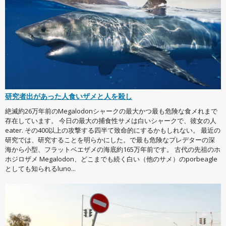
研究者出があった人食いザメと人を殺し
絶滅約26万年前のMegalodonシャークの最大かつ最も危険な食メれまで
存在しています。 今日の最大の捕食性サメは白いシャークで、彼女の人
eater. その400以上の攻撃する四半て致命的にするかもしれない。 最近の
研究では、研究することを明らかにした。で最も危険なプレデターの深
海から小型、フラットベエザメの海底約165万年前です。 古代の先祖のホ
ホジロザメ Megalodon、どこまでも続く白い（他のサメ）のporbeagle
としても知られるluno...