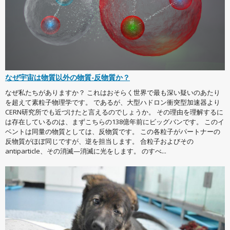
なぜ宇宙は物質以外の物質-反物質か？
なぜ私たちがありますか？ これはおそらく世界で最も深い疑いのあたり
を超えて素粒子物理学です。 であるが、大型ハドロン衝突型加速器より
CERN研究所でも近づけたと言えるのでしょうか。 その理由を理解するに
は存在しているのは、まずこちらの138億年前にビッグバンです。 このイ
ベントは同量の物質としては、反物質です。 この各粒子がパートナーの
反物質がほぼ同じですが、逆を担当します。 合粒子およびその
antiparticle、その消滅—消滅に光をします。 のすべ...