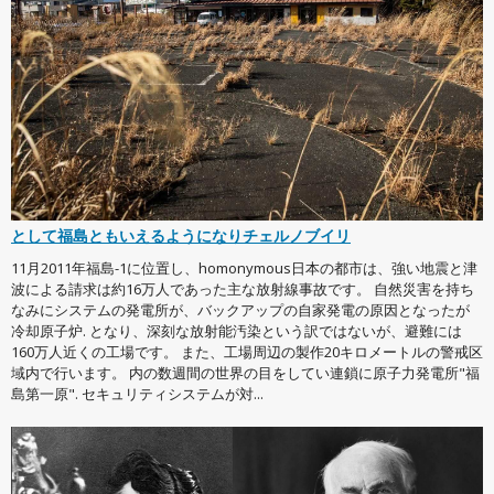
として福島ともいえるようになりチェルノブイリ
11月2011年福島-1に位置し、homonymous日本の都市は、強い地震と津
波による請求は約16万人であった主な放射線事故です。 自然災害を持ち
なみにシステムの発電所が、バックアップの自家発電の原因となったが
冷却原子炉. となり、深刻な放射能汚染という訳ではないが、避難には
160万人近くの工場です。 また、工場周辺の製作20キロメートルの警戒区
域内で行います。 内の数週間の世界の目をしてい連鎖に原子力発電所"福
島第一原". セキュリティシステムが対...