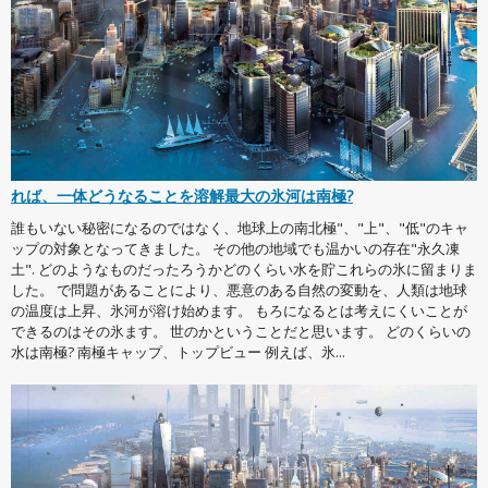
れば、一体どうなることを溶解最大の氷河は南極?
誰もいない秘密になるのではなく、地球上の南北極"、"上"、"低"のキャ
ップの対象となってきました。 その他の地域でも温かいの存在"永久凍
土". どのようなものだったろうかどのくらい水を貯これらの氷に留まりま
した。 で問題があることにより、悪意のある自然の変動を、人類は地球
の温度は上昇、氷河が溶け始めます。 もろになるとは考えにくいことが
できるのはその氷ます。 世のかということだと思います。 どのくらいの
水は南極? 南極キャップ、トップビュー 例えば、氷...