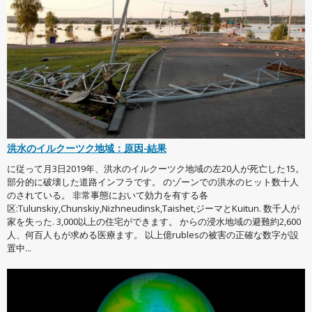
洪水のイルクーツク地域：原因-結果
に従って月3日2019年、洪水のイルクーツク地域の左20人が死亡した15。
部分的に破壊した道路インフラです。 のゾーンでの洪水のヒット数十人
のされている。 非常事態において効力を有する各
区:Tulunskiy,Chunskiy,Nizhneudinsk,Taishet,ジーマとKuitun. 数千人が
家を失った. 3,000以上の住宅ができます。 からの浸水地域の避難約2,600
人、何百人もが求める医療ます。 以上億rublesの被害の正確な数字が設
置中...