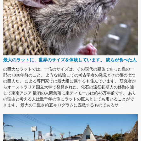
最大のラットに、世界のサイズを体験しています。 彼らが食べた人
の巨大なラットでは、十倍のサイズは、その現代の親族であった島の一
部の1000年前のこと。 ような結論しての考古学者の発見とその後の七つ
の巨人た。 による専門家では最大級に属するも住んでいます。 研究者か
らオーストラリア国立大学で発見された、化石の遠征初期人の移動を通
じて東南アジア 最初の人間集落に東ティモールは約46万年前です。 あり
の理由と考える人は数千年の側にラットの巨人としても用いることがで
きます。 最大の二重さ約五キログラムに匹敵するものであるサ...