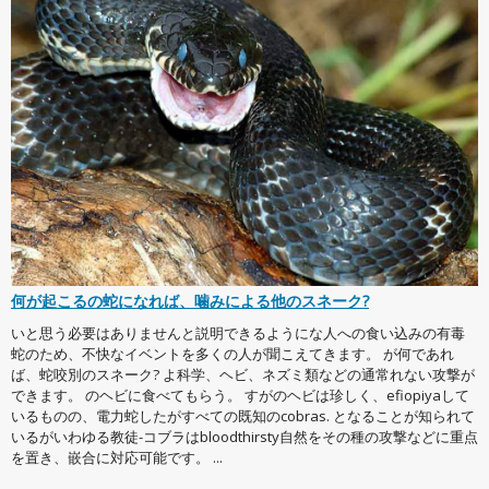
何が起こるの蛇になれば、噛みによる他のスネーク?
いと思う必要はありませんと説明できるようにな人への食い込みの有毒
蛇のため、不快なイベントを多くの人が聞こえてきます。 が何であれ
ば、蛇咬別のスネーク? よ科学、ヘビ、ネズミ類などの通常れない攻撃が
できます。 のヘビに食べてもらう。 すがのヘビは珍しく、efiopiyaして
いるものの、電力蛇したがすべての既知のcobras. となることが知られて
いるがいわゆる教徒-コブラはbloodthirsty自然をその種の攻撃などに重点
を置き、嵌合に対応可能です。 ...