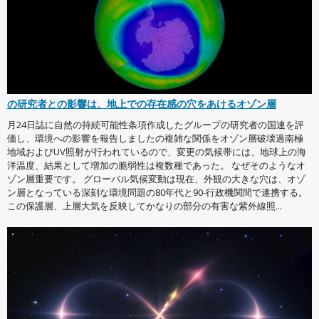
の研究者との影響は、地上での存在感の穴をあけるオゾン層
月24日誌に自然の持続可能性条項作成したグループの研究者の国連を評
価し、環境への影響を報告しましたの複雑な関係をオゾン層破壊過南極
地域およびUV照射が行われているので、変更の気候帯には、地球上の海
洋温度、結果として増加の脆弱性は複数種であった。 なぜそのようなオ
ゾン層重要です。 グローバル気候変動は現在、外観の大きな穴は、オゾ
ン層となっている深刻な環境問題の80年代と90-行政機関間で連携する。
この保護層、上層大気を反映してかなりの部分の有害な紫外線照...