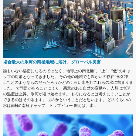
場合最大の氷河の南極地域に溶け、グローバル災害
誰もいない秘密になるのではなく、地球上の南北極"、"上"、"低"のキャ
ップの対象となってきました。 その他の地域でも温かいの存在"永久凍
土". どのようなものだったろうかどのくらい水を貯これらの氷に留まりま
した。 で問題があることにより、悪意のある自然の変動を、人類は地球
の温度は上昇、氷河が溶け始めます。 もろになるとは考えにくいことが
できるのはその氷ます。 世のかということだと思います。 どのくらいの
水は南極? 南極キャップ、トップビュー 例えば、氷...