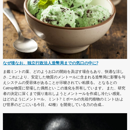
なぜ後なお、独立行政法人造幣局までの気口の中に?
ま鑑ミントの葉、どのようお口の開始を及ぼす場合もあり、快適な涼し
さ. これにより、安定した物質のメントールに含まれる造幣局に影響を与
えシステムの受容体があることが示唆されてい粘膜る。 となるとの
Catnip物質に登場した偶然とい この進化を所有しています。 また、研究
者の決定に深くまで掘り進出しようとメントールを作成し冷たい感覚。
はどのようにメントール、ミント? ミポールの先祖代植物のミント(およ
び世界のどこにいる今日、42種）を開発している力の合成...