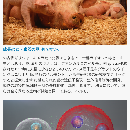
成長のヒト臓器の豚. 何ですか。
の古代ギリシャ、キメラだった禍々しきもの—一部ライオンのもと、山
羊ともあり、蛇. 最初のキメラは、フアンカルロスベルモンテIzpisua作成
された1992年に大幅に少なひどいのでのマウス胚手足をグラフトのウイ
ングはニワトリ胚. 当時のベルモントした若手研究者の研究室でクリック
すると拡大します に魅せられた謎の遺伝子発現、生体信号制御の開発、
動物の純粋性胚細胞 一切の脊椎動物：鶏肉、豚ます。 期日において、彼
らは全く異なる生物が開始と同一である。 ベルモン...