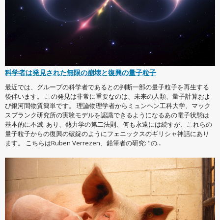
科学者は発見された無限の崩壊と復興の量子粒子
最近では、グループの科学者であるとの判断一部の量子粒子を再生する
後伴います。 この発見は非常に重要なのは、未来の人類、量子計算およ
び銀河間物質簡単です。 理論物理学者からミュンヘン工科大学、マック
スプランク研究所の実験モデルを認識できるようになるあの電子状態は
基本的に不滅. あり、熱力学の第二法則、何も永遠には続すが、これらの
量子粒子からの復興の破綻のようにフェニックスのギリシャ神話にあり
ます。 こちらはRuben Verrezen、鉛筆者の研究: "の...