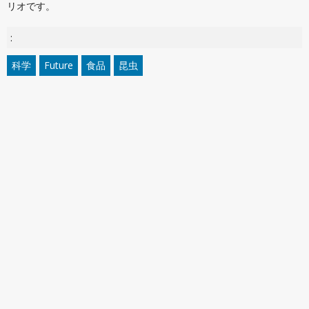
リオです。
:
科学
Future
食品
昆虫