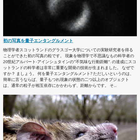
初の写真を量子エンタングルメント
物理学者スコットランドのグラスゴー大学についての実験研究者を得る
ことができた初の写真の粒です。 現象を物理学で不思議なもの科学者の
20世紀アルバート-アインシュタインの"不気味な行動距離". の達成にスコ
ットランドの科学者は非常に重要な開発の技術が生まれました。 なぜで
すか？ ましょう。 何を量子エンタングルメント? ただしいというのは、
簡単に言うならば、量子もつれ現象の状態の二つ以上のオブジェクト
は、通常の粒子が相互依存にかかわらず、距離からです。 そ...