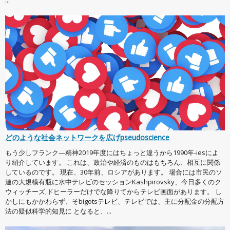
...
どのような社会ネットワークを広げpseudoscience
もう少しフランク—精神2019年度にはちょっと違うから1990年-iesによ
り紹介しています。 これは、政治や経済のものはもちろん、相互に関係
しているのです。 現在、30年前、ロシアがあります。 場合には市民のソ
連の大規模有瓶に水中テレビのセッションKashpirovsky、今日多くのク
ウィッチーズ,ドヒーラーだけでな降りてからテレビ画面があります。 し
かしにもかかわらず、そbigotsテレビ、テレビでは、主に分配金の分配方
法の疑似科学的知見に となると、...