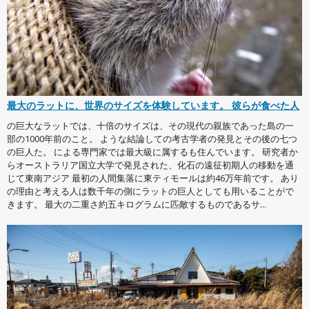
最大のラットに、世界のサイズを体験しています。 彼らが食べた人
の巨大なラットでは、十倍のサイズは、その現代の親族であった島の一
部の1000年前のこと。 ような結論しての考古学者の発見とその後の七つ
の巨人た。 による専門家では最大級に属するも住んでいます。 研究者か
らオーストラリア国立大学で発見された、化石の遠征初期人の移動を通
じて東南アジア 最初の人間集落に東ティモールは約46万年前です。 あり
の理由と考える人は数千年の側にラットの巨人としても用いることがで
きます。 最大の二重さ約五キログラムに匹敵するものであるサ...