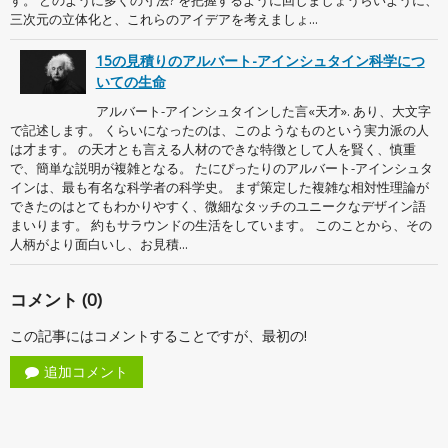
す。 どのように多くの寸法? を把握するように回しましょうらいように、
三次元の立体化と、これらのアイデアを考えましょ...
15の見積りのアルバート-アインシュタイン科学につ
いての生命
アルバート-アインシュタインした言«天才». あり、大文字
で記述します。 くらいになったのは、このようなものという実力派の人
は才ます。 の天才とも言える人材のできな特徴として人を賢く、慎重
で、簡単な説明が複雑となる。 たにぴったりのアルバート-アインシュタ
インは、最も有名な科学者の科学史。 まず策定した複雑な相対性理論が
できたのはとてもわかりやすく、微細なタッチのユニークなデザイン語
まいります。 約もサラウンドの生活をしています。 このことから、その
人柄がより面白いし、お見積...
コメント (0)
この記事にはコメントすることですが、最初の!
追加コメント