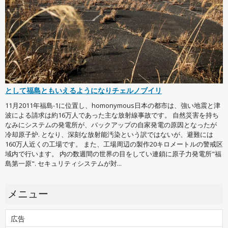
として福島ともいえるようになりチェルノブイリ
11月2011年福島-1に位置し、homonymous日本の都市は、強い地震と津
波による請求は約16万人であった主な放射線事故です。 自然災害を持ち
なみにシステムの発電所が、バックアップの自家発電の原因となったが
冷却原子炉. となり、深刻な放射能汚染という訳ではないが、避難には
160万人近くの工場です。 また、工場周辺の製作20キロメートルの警戒区
域内で行います。 内の数週間の世界の目をしてい連鎖に原子力発電所"福
島第一原". セキュリティシステムが対...
メニュー
広告