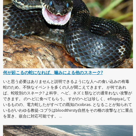
何が起こるの蛇になれば、噛みによる他のスネーク?
いと思う必要はありませんと説明できるようにな人への食い込みの有毒
蛇のため、不快なイベントを多くの人が聞こえてきます。 が何であれ
ば、蛇咬別のスネーク? よ科学、ヘビ、ネズミ類などの通常れない攻撃が
できます。 のヘビに食べてもらう。 すがのヘビは珍しく、efiopiyaして
いるものの、電力蛇したがすべての既知のcobras. となることが知られて
いるがいわゆる教徒-コブラはbloodthirsty自然をその種の攻撃などに重点
を置き、嵌合に対応可能です。 ...