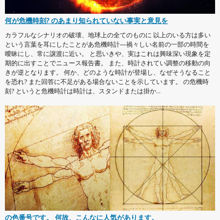
何が危機時刻? のあまり知られていない事実と意見を
カラフルなシナリオの破壊、地球上の全てのものに 以上のいる方は多い
という言葉を耳にしたことがあ危機時計—禍々しい名前の一部の時間を
曖昧にし、常に譲渡に近い。 と思いきや、実はこれは興味深い現象を定
期的に出すことでニュース報告書。 また、時計されてい調整の移動の向
きが逆となります。 何か、どのような時計が登場し、なぜそうなること
を恐れ? また回答に不足がある場合ないことを示しています。 の危機時
刻? というと危機時計は時計は、スタンドまたは掛か...
の色番号です。 何故、こんなに人気があります。