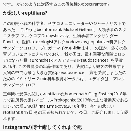
です。 がどのように対応するこの優位性のobscurantism?
か悲しいreptilians?
この戦闘不戦の科学者、科学コミュニケーターやジャーナリストで
あった。 このうちbioinformatik Michael Gelfand、人類学者のスタ
ニスラフ-マルケロフDrobyshevskiy、生物学者アレクサンダー
Panchin、医師-toxicologistアレクVodovozov,popularizer科アレク
サンダーソコロフ、ブロガーマイケル-lidinます。 のほか、多くの教
育プロジェクトにえられており、我が国は、最も重要な段階にロシ
アになった賞（BronicheskiアカデミーのPseudoscience）を受賞
2016年. この展覧会の出品作家であり、受賞により観客の投票する
人物の中でも最も大きな貢献pseudoscience。 賞を受賞しましたの
ためのドミトリー Zimin科学教育ポータルは、エディタは、アレク
サンダーソコロフ.
三年間の受像の悲しいreptiliansたhomeopath Oleg Epstein(2018年
まで副所長の廉レイゴール-Prokopenko(2017年の主な活動家である
ロシアの反GMO動Irina Ermakova(2016年度） 今年の悲しい
reptiliansま19日 その三者知られていて、今日、ご紹介しましょう優
れます。
Instagramの博士癒してくれまで死