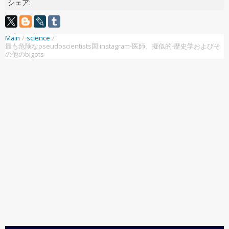
シェア:
Main
/
science
/
最も危険なpseudoscientists国:instagram-医師、擬似的-歴史学およびそ
の他のbigots