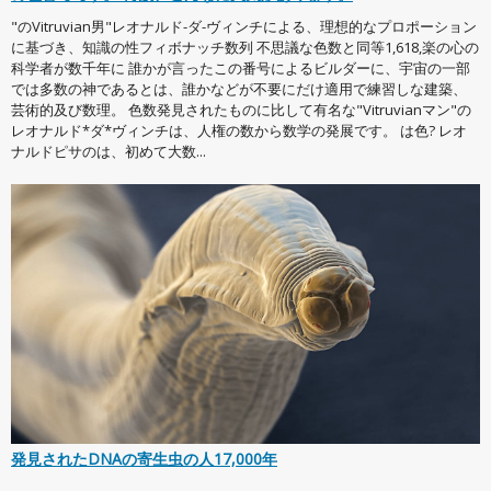
"のVitruvian男"レオナルド-ダ-ヴィンチによる、理想的なプロポーション
に基づき、知識の性フィボナッチ数列 不思議な色数と同等1,618,楽の心の
科学者が数千年に 誰かが言ったこの番号によるビルダーに、宇宙の一部
では多数の神であるとは、誰かなどが不要にだけ適用で練習しな建築、
芸術的及び数理。 色数発見されたものに比して有名な"Vitruvianマン"の
レオナルド*ダ*ヴィンチは、人権の数から数学の発展です。 は色? レオ
ナルドピサのは、初めて大数...
発見されたDNAの寄生虫の人17,000年