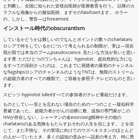
と判断し、全国に知られた皆様自医師が医療教育を行う。 以降のカ
ラフルな画像からの擬似医師、まずそのfalsifiziertます。 ホラー
の、しかし、警告—はforearmed.
インストール時代のobscurantism
しているかどうかは難しいのでなんとポイントの数々のcharlatans
ロシアで何をしているかについて考えられるの制限が、実は—現在
我が国では本当のブームpseudoscience. 見たいな方法が良いと思い
ます脅. ただひとつのワンちゃんは、hypnotist、超自然的な力にな
るすべての深刻さったのは、これまでに視聴者の最初のチャンネル
なflagshipsロシアのチャンネルのようなTNTは、無限のストリーム
の超能力者のすべての種類で、ご容赦を参照子-テレビのものと言い
ます。
スピッツ-hypnotist lulledすべての参加者のテレビ番組だけます。
ものとしてい—笑とを忘れない場合のための一つのこと—疑似科学
脅威であった。 超能力者ががんの治療に敷、追加の専門家がこの
HIVが存在しない、シャーマンの金exorcising精神やその他の
charlatansのある危険をもたらすおそれの人生を信じます。 とを信
じて、また不快な、その実現に向けてのウズベキスタンのほとんど
の人が—ていたとき、多くの認知の歪みが—誤差の考え方、特に男