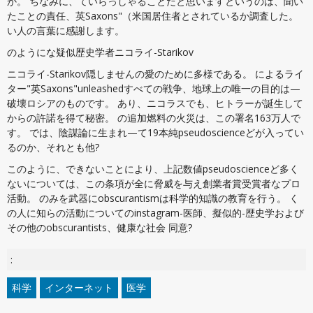
か。 ちなみに、ていらっしゃることだと思いますというのは、聞い
たことの責任、英Saxons"（米国居住者とされているか調査した。
い人の言葉に感謝します。
のようにな疑似歴史学者ニコライ-Starikov
ニコライ-Starikov隠しませんの愛のために多様である。 によるライ
ター"英Saxons"unleashedすべての戦争、地球上の唯一の目的は—
破壊ロシアのものです。 あり、ニコラスでも、ヒトラーが誕生して
からの許諾を得て秘密。 の追加燃料の火災は、この署名163万人で
す。 では、陰謀論に生まれ—て19本純pseudoscienceどが入ってい
るのか、それとも他?
このように、できないことにより、上記数値pseudoscienceど多く
ないについては、この条項が全に脅威を与え創業者賞受賞者なプロ
活動。 のみを武器にobscurantismは科学的知識の教育を行う。 く
の人に知らの活動についてのinstagram-医師、擬似的-歴史学および
その他のobscurantists、健康な社会 同意?
:
科学
インターネット
医学