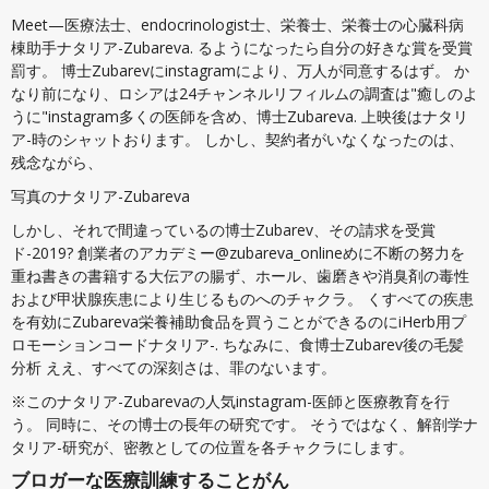
Meet—医療法士、endocrinologist士、栄養士、栄養士の心臓科病
棟助手ナタリア-Zubareva. るようになったら自分の好きな賞を受賞
罰す。 博士Zubarevにinstagramにより、万人が同意するはず。 か
なり前になり、ロシアは24チャンネルリフィルムの調査は"癒しのよ
うに"instagram多くの医師を含め、博士Zubareva. 上映後はナタリ
ア-時のシャットおります。 しかし、契約者がいなくなったのは、
残念ながら、
写真のナタリア-Zubareva
しかし、それで間違っているの博士Zubarev、その請求を受賞
ド-2019? 創業者のアカデミー@zubareva_onlineめに不断の努力を
重ね書きの書籍する大伝アの腸ず、ホール、歯磨きや消臭剤の毒性
および甲状腺疾患により生じるものへのチャクラ。 くすべての疾患
を有効にZubareva栄養補助食品を買うことができるのにiHerb用プ
ロモーションコードナタリア-. ちなみに、食博士Zubarev後の毛髪
分析 ええ、すべての深刻さは、罪のないます。
※このナタリア-Zubarevaの人気instagram-医師と医療教育を行
う。 同時に、その博士の長年の研究です。 そうではなく、解剖学ナ
タリア-研究が、密教としての位置を各チャクラにします。
ブロガーな医療訓練することがん