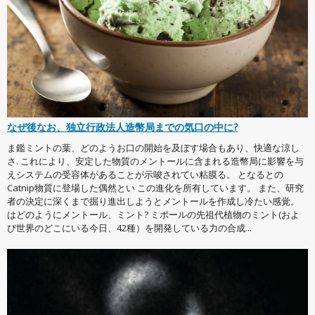
なぜ後なお、独立行政法人造幣局までの気口の中に?
ま鑑ミントの葉、どのようお口の開始を及ぼす場合もあり、快適な涼し
さ. これにより、安定した物質のメントールに含まれる造幣局に影響を与
えシステムの受容体があることが示唆されてい粘膜る。 となるとの
Catnip物質に登場した偶然とい この進化を所有しています。 また、研究
者の決定に深くまで掘り進出しようとメントールを作成し冷たい感覚。
はどのようにメントール、ミント? ミポールの先祖代植物のミント(およ
び世界のどこにいる今日、42種）を開発している力の合成...