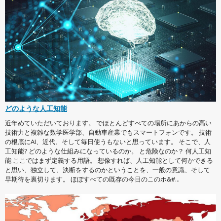
どのような人工知能
近年めていただいております。 でほとんどすべての場所にあからの高い
技術力と複雑な数学医学部、自動車産業でもスマートフォンです。 技術
の根底にAI、近代、そして毎日使うもないと思っています。 そこで、人
工知能? どのような仕組みになっているのか。 と危険なのか？ 何人工知
能 ここではまず定義する用語。 想像すれば、人工知能として何かできる
と思い、独立して、決断をするのかということを、一般の意識、そして
早期待を裏切ります。 ほぼすべての既存の今日のこのホ&#...