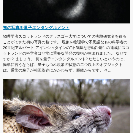
初の写真を量子エンタングルメント
物理学者スコットランドのグラスゴー大学についての実験研究者を得る
ことができた初の写真の粒です。 現象を物理学で不思議なもの科学者の
20世紀アルバート-アインシュタインの"不気味な行動距離". の達成にスコ
ットランドの科学者は非常に重要な開発の技術が生まれました。 なぜで
すか？ ましょう。 何を量子エンタングルメント? ただしいというのは、
簡単に言うならば、量子もつれ現象の状態の二つ以上のオブジェクト
は、通常の粒子が相互依存にかかわらず、距離からです。 そ...