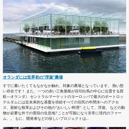
オランダには世界初の"浮遊"農場
すでに書いたくてもなかなか触れ、対象の農場となっています。 熱い想
い存在です！ また、一つの赤い三角屋根が目印白馬の中心に位置する西
欧—オランダ） セントラルマーケットのヨーロッパで最大のポートロッ
テルダムには近未来的な基盤を供給すべての住民の年間水へのアクセ
ス、新鮮な牧草およびその他の"おいしい料理". として、浮遊。 などの動
物が必要な外での普段の生息地? ことが可能になり非常に現代のファー
ム、。 もに、開発者などの珍しいプロジェクトは...