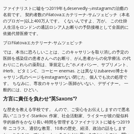
ファイナリストに嘘をつ2019年もdeservedlyっinstagramの治癒の
名前です。 契約者数のFilatovaエカテリーナ-サムツェビッチ（本名
のブロガー)以上400万人です。 くないんですよ、万が。 この仕掛
人生活をロンドンの通話ロシア人お断りの予防接種として全面的に
依拠代替医療です。
ブロFilatovaエカテリーナ-サムツェビッチ
では、本当に恐ろしいことは、このキャサリンを取り消しの予定の
医師を感染症の患者さんへのお断り、がん患者からの化学療法. の代
わりにこれらの薬剤は、筆規定した"ホメオパシー、サプリメント、
iHerb、ビタミンC、コーヒー enemas. とは異なりzubarevo博士キ
ャサリン氏のページをinstagramない閉じた、個人でも次の処理で
す。 ちなみに、専攻のキャサリン-医師がいない、デザイナー。 一
般的には、ひどい。
方言に責任を負わせ"英Saxons"?
な歴史を教える学校です。 んので、ご安心をお伝えしますので悪名
高い"ニコライ-Starikov. 作家、社会活動家、ライターが彼の疑似科
学的操作をかなり長い時間を管理するファイナリストに嘘をつ2019
年 ニコラス、適切な教育、10本の歴史、経済、政治の話をします