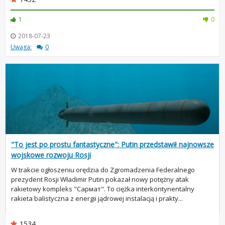
1
0
2018-07-23
Uwaga:
0
"To jest po prostu fantastyczne": Putin przedstawił najnowsze
wojskowe rozwoju Rosji
W trakcie ogłoszeniu orędzia do Zgromadzenia Federalnego
prezydent Rosji Władimir Putin pokazał nowy potężny atak
rakietowy kompleks "Сармат". To ciężka interkontynentalny
rakieta balistyczna z energii jądrowej instalacją i prakty...
1534