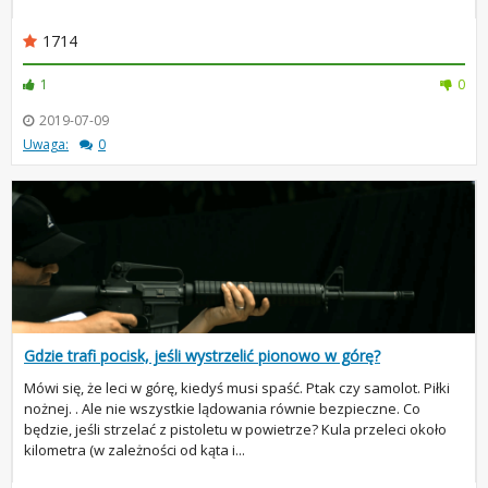
1714
1
0
2019-07-09
Uwaga:
0
Gdzie trafi pocisk, jeśli wystrzelić pionowo w górę?
Mówi się, że leci w górę, kiedyś musi spaść. Ptak czy samolot. Piłki
nożnej. . Ale nie wszystkie lądowania równie bezpieczne. Co
będzie, jeśli strzelać z pistoletu w powietrze? Kula przeleci około
kilometra (w zależności od kąta i...