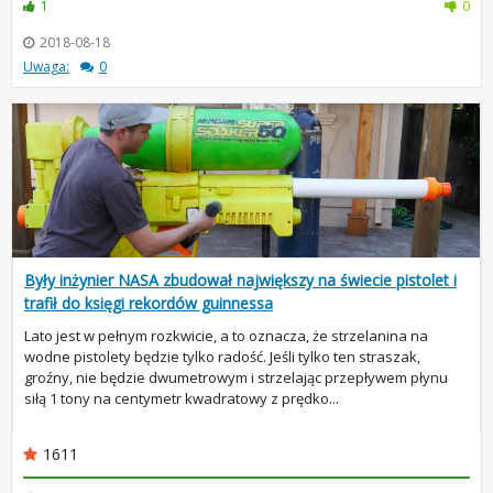
1
0
2018-08-18
Uwaga:
0
Były inżynier NASA zbudował największy na świecie pistolet i
trafił do księgi rekordów guinnessa
Lato jest w pełnym rozkwicie, a to oznacza, że strzelanina na
wodne pistolety będzie tylko radość. Jeśli tylko ten straszak,
groźny, nie będzie dwumetrowym i strzelając przepływem płynu
siłą 1 tony na centymetr kwadratowy z prędko...
1611