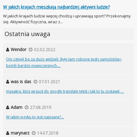
W jakich krajach mieszkają najbardziej aktywni ludzie?
W jakich krajach ludzie więcej chodzą i uprawiają sport? Przekonajmy
się. Aktywność fizyczna, wraz z...
Ostatnia uwaga
Wendor
02.02.2022
Oni zginęli bo za dużo widzieli. Były tam robione testy samolotów i
bomb bardzo nowoczesnych....
was is das
07.01.2021
masakra. ktoś wrzucił do google translate tekst i tak to tu zostawił. ...
Adam
27.08.2019
W jakim języku to jest napisane?...
marynarz
14.07.2018