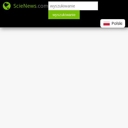
ScieNews
.com
wyszukiwanie
Polski