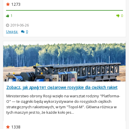
1273
1
0
2019-06-26
Uwaga:
0
Zobacz, jak дрифтят ciężarowe rosyjskie dla ciężkich rakiet
Ministerstwo obrony Rosji wzięło na warsztat rodziny "Platforma-
O" — te ciągniki będą wykorzystywane do rosyjskich ciężkich
strategicznych rakietowych, w tym "Topol-M". Główna różnica w
tych maszyn jest to, że każde koło jes...
1338