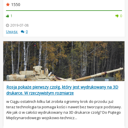
1550
1
0
2019-07-08
Uwaga:
0
Rosja pokaże pierwszy czołg, który jest wydrukowany na 3D
drukarce. W rzeczywistym rozmiarze
w Ciągu ostatnich kilku lat zrobiła ogromny krok do przodu: już
teraz technologia ta pomaga kości i nawet bez tworzące podstawy.
Ale jak ci w całości wydrukowany na 3D drukarce czołg? Do Piątego
Międzynarodowego wojskowo-technicz...