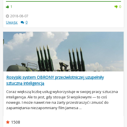
1
0
2018-08-07
Uwaga:
0
Rosyjski system OBRONY przeciwlotniczej uzupełniły
sztuczną inteligencją
Coraz większą liczbę usług wykorzystuje w swojej pracy sztuczna
inteligencja. Ale to jest, gdy stosuje SI wojskowymi — to coś
nowego. I może nawet nie na żarty przestraszyć i zmusić do
zapamiętania niezapomniany film Jamesa ...
1508