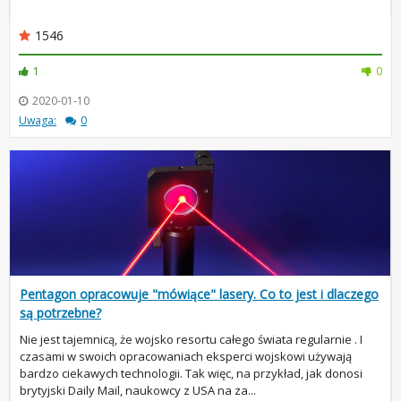
1546
1
0
2020-01-10
Uwaga:
0
Pentagon opracowuje "mówiące" lasery. Co to jest i dlaczego
są potrzebne?
Nie jest tajemnicą, że wojsko resortu całego świata regularnie . I
czasami w swoich opracowaniach eksperci wojskowi używają
bardzo ciekawych technologii. Tak więc, na przykład, jak donosi
brytyjski Daily Mail, naukowcy z USA na za...