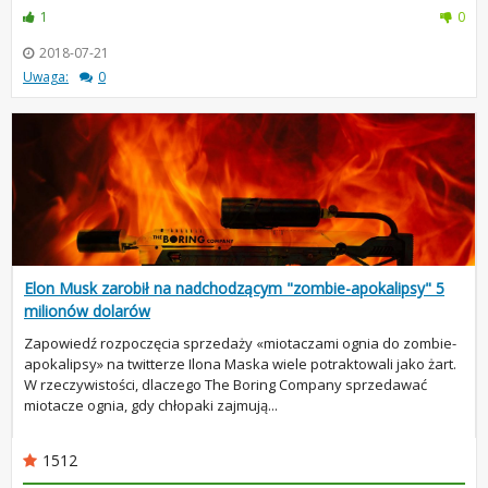
1
0
2018-07-21
Uwaga:
0
Elon Musk zarobił na nadchodzącym "zombie-apokalipsy" 5
milionów dolarów
Zapowiedź rozpoczęcia sprzedaży «miotaczami ognia do zombie-
apokalipsy» na twitterze Ilona Maska wiele potraktowali jako żart.
W rzeczywistości, dlaczego The Boring Company sprzedawać
miotacze ognia, gdy chłopaki zajmują...
1512