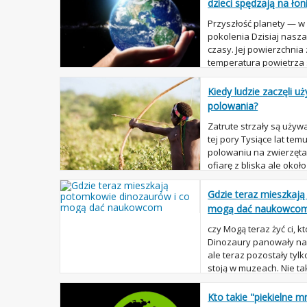
dzieci spędzają na łon
Przyszłość planety — 
pokolenia Dzisiaj nasz
czasy. Jej powierzchnia
temperatura powietrza s
a poziom oceanu Świato.
Kiedy ludzie zaczęli u
polowania?
Zatrute strzały są uży
tej pory Tysiące lat tem
polowaniu na zwierzęta
ofiarę z bliska ale około
strzelanie z...
Gdzie teraz mieszkaj
mogą dać naukowco
czy Mogą teraz żyć ci, kt
Dinozaury panowały na n
ale teraz pozostały tyl
stoją w muzeach. Nie t
na...
Kto takie "piekielne m