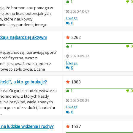
1
0
żają, że hormon snu pomaga w
2020-10-07
ę, że na liście potencjalnych
Uwaga:
9, które naukowcy
0
 miesięcy pandemii, innego
y. Lekarz w Tek...
kają najbardziej aktywni
2262
1
0
więcej chodzą i uprawiają sport?
2020-09-27
ość fizyczna, wraz z
Uwaga:
em, jest uważana za jeden z
0
owego stylu życia. Liczne
ły, że reg...
ości", a kto go brakuje?
1888
łości Organizm ludzki wytwarza
1
0
hormonów, z których każdy
2020-09-21
. Na przykład, wiele znanych
Uwaga:
iom poczucie radości, i nadmiar
0
..
na ludzkie widzenie i ruchy?
1537