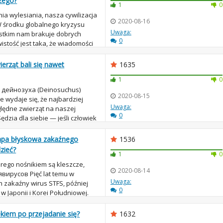
czego?
1
0
nia wylesiania, nasza cywilizacja
2020-08-16
 W środku globalnego kryzysu
Uwaga:
stkim nam brakuje dobrych
0
istość jest taka, że wiadomości
ierząt bali się nawet
1635
1
0
u дейнозуха (Deinosuchus)
2020-08-15
e wydaje się, że najbardziej
Uwaga:
lędne zwierząt na naszej
0
ędzia dla siebie — jeśli człowiek
..
mpa błyskowa zakaźnego
1536
zieć?
1
0
rego nośnikiem są kleszcze,
2020-08-14
явирусов Pięć lat temu w
Uwaga:
h zakaźny wirus STFS, później
0
Japonii i Korei Południowej.
015 ro...
ekiem po przejadanie się?
1632