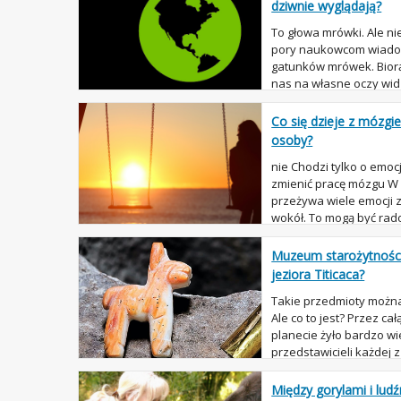
dziwnie wyglądają?
To głowa mrówki. Ale ni
pory naukowcom wiadomo
gatunków mrówek. Biorą
nas na własne oczy widz
fakt dla niektóry...
Co się dzieje z mózgie
osoby?
nie Chodzi tylko o emo
zmienić pracę mózgu W 
przeżywa wiele emocji z
wokół. To mogą być rado
które są na ogół ludzie s
Muzeum starożytności
jeziora Titicaca?
Takie przedmioty można 
Ale co to jest? Przez cał
planecie żyło bardzo wie
przedstawicieli każdej z
pochodzenia Ziemi i ...
Między gorylami i lud