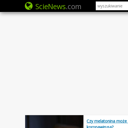
ScieNews
.com
Czy melatonina może
koronawirusa?