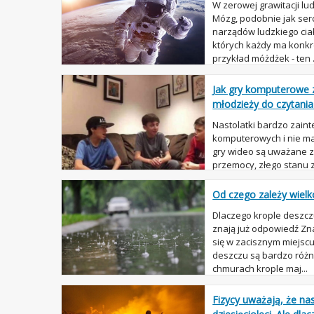
W zerowej grawitacji lu
Mózg, podobnie jak serc
narządów ludzkiego ciał
których każdy ma konk
przykład móżdżek - ten .
Jak gry komputerowe 
młodzieży do czytania
Nastolatki bardzo zain
komputerowych i nie ma w
gry wideo są uważane z
przemocy, złego stanu z
dalej. Rodzice niektórych
Od czego zależy wielk
Dlaczego krople deszcz
znają już odpowiedź Zna
się w zacisznym miejscu
deszczu są bardzo różne
chmurach krople maj...
Fizycy uważają, że nas