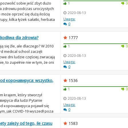
pozwolić sobie jeść zbyt dużo
1
0
a zdrowiu podczas uroczystych
2020-08-13
 może oprzeć się dużą ilością
Uwaga:
upy, kilka łyżek sałatki, herbata
0
szkodliwa dla zdrowia?
1777
ją się źle, ale dlaczego? W 2010
1
0
d medical school zaczęli
2020-08-13
we dni ludzie częściej zwracają
Uwaga:
ie, to zupełnie nie w tym, że oni
0
 od коронавируса: wszystko,
1536
1
0
ym krajem, który stworzył
2020-08-13
ируса dla ludzi Pytanie
Uwaga:
od коронавируса pojawił się
0
tym, jak COVID-19 wyszedł poza
osób sob...
ety zależy od tego, ile czasu
1583