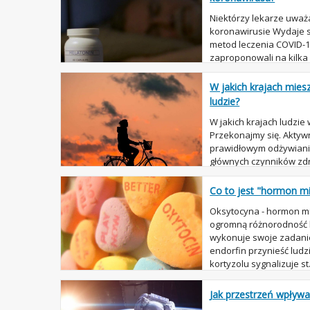
Niektórzy lekarze uwa
koronawirusie Wydaje si
metod leczenia COVID-1
zaproponowali na kilka
uzupełnienia: melatonin
W jakich krajach miesz
ludzie?
W jakich krajach ludzie 
Przekonajmy się. Aktywn
prawidłowym odżywiani
głównych czynników zdr
badania naukowe wykaza
Co to jest "hormon mił
Oksytocyna - hormon mi
ogromną różnorodność 
wykonuje swoje zadanie
endorfin przynieść ludz
kortyzolu sygnalizuje st.
Jak przestrzeń wpływa 