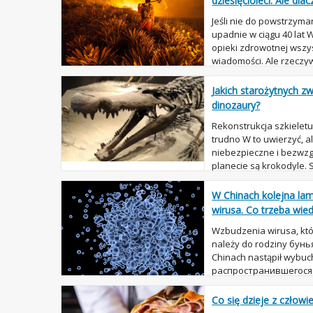
dziesięcioleci. Ale dla
Jeśli nie do powstrzyma
upadnie w ciągu 40 lat
opieki zdrowotnej wszy
wiadomości. Ale rzeczyw
alarmowych dziś wię...
Jakich starożytnych zw
dinozaury?
Rekonstrukcja szkielet
trudno W to uwierzyć, al
niebezpieczne i bezwzg
planecie są krokodyle. S
lub jakieś zwierzę znajd.
W Chinach kolejna la
wirusa. Co trzeba wied
Wzbudzenia wirusa, któ
należy do rodziny бунь
Chinach nastąpił wybuc
распространившегося w 
Poziom śmiertelności w 2
Co się dzieje z człowi