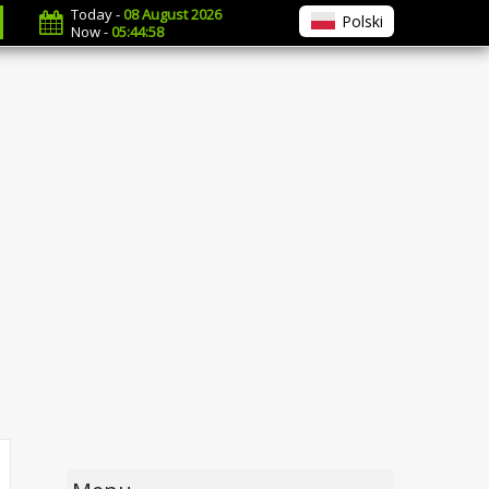
Today -
08 August 2026
Polski
Now -
05:44:58