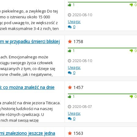
1
0
e piekielnego, a zwykłego Do tej
2020-08-10
 o istnieniu około 15 000
Uwaga:
c pod uwagę to, że większość z
0
ieli maksymalnie 3-4 z nich, ten
m w przypadku śmierci bliskiej
1758
1
0
cjach. Emocjonalnego może
2020-08-10
ciągu swojego życia człowiek
Uwaga:
wiązanych z tym, co dzieje się
0
sne chwile, jak i negatywne,
...
: co można znaleźć na dnie
1457
1
0
znaleźć na dnie jeziora Titicaca.
2020-08-07
ą historię ludzkości na naszej
Uwaga:
le różnych cywilizacji. U
0
 nich miał swoją wizję
źmi znaleziono jeszcze jedna
1563