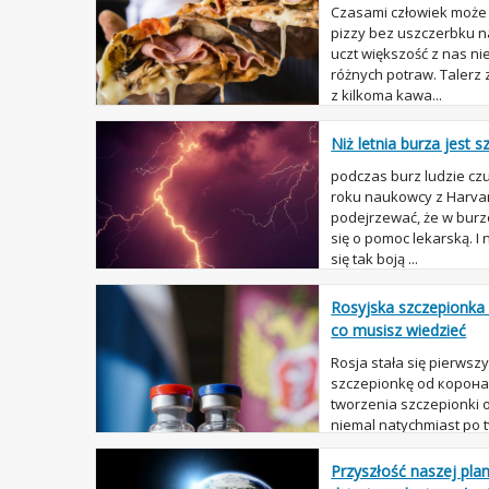
Czasami człowiek może 
pizzy bez uszczerbku n
uczt większość z nas nie
różnych potraw. Talerz z
z kilkoma kawa...
Niż letnia burza jest 
podczas burz ludzie czu
roku naukowcy z Harvar
podejrzewać, że w burzo
się o pomoc lekarską. I n
się tak boją ...
Rosyjska szczepionka
co musisz wiedzieć
Rosja stała się pierwsz
szczepionkę od коронав
tworzenia szczepionki 
niemal natychmiast po 
granice Chin, a miliony 
Przyszłość naszej plan