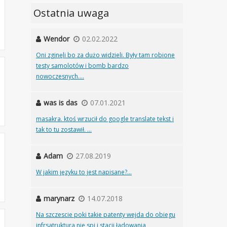
Ostatnia uwaga
Wendor
02.02.2022
Oni zginęli bo za dużo widzieli. Były tam robione
testy samolotów i bomb bardzo
nowoczesnych....
was is das
07.01.2021
masakra. ktoś wrzucił do google translate tekst i
tak to tu zostawił. ...
Adam
27.08.2019
W jakim języku to jest napisane?...
marynarz
14.07.2018
Na szczescie poki takie patenty wejda do obiegu
infrsatruktura nie spi i stacji ładowania