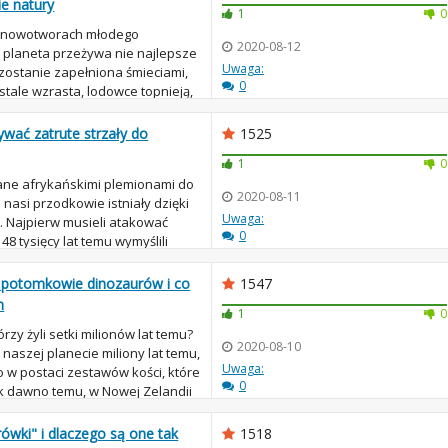
ie natury
1
0
w nowotworach młodego
2020-08-12
a planeta przeżywa nie najlepsze
Uwaga:
 zostanie zapełniona śmieciami,
0
tale wzrasta, lodowce topnieją,
..
żywać zatrute strzały do
1525
1
0
wane afrykańskimi plemionami do
2020-08-11
u nasi przodkowie istniały dzięki
Uwaga:
. Najpierw musieli atakować
0
 48 tysięcy lat temu wymyślili
ą potomkowie dinozaurów i co
1547
m
1
0
órzy żyli setki milionów lat temu?
2020-08-10
aszej planecie miliony lat temu,
Uwaga:
ko w postaci zestawów kości, które
0
ak dawno temu, w Nowej Zelandii
rówki" i dlaczego są one tak
1518