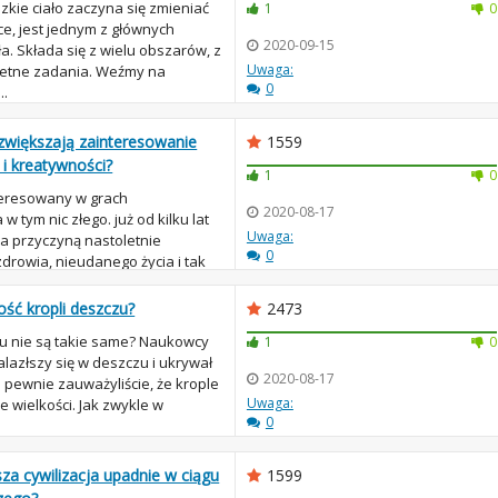
dzkie ciało zaczyna się zmieniać
1
0
e, jest jednym z głównych
2020-09-15
a. Składa się z wielu obszarów, z
Uwaga:
retne zadania. Weźmy na
0
..
zwiększają zainteresowanie
1559
 i kreatywności?
1
0
teresowany w grach
2020-08-17
 tym nic złego. już od kilku lat
Uwaga:
a przyczyną nastoletnie
0
drowia, nieudanego życia i tak
 nastol...
ość kropli deszczu?
2473
u nie są takie same? Naukowcy
1
0
lazłszy się w deszczu i ukrywał
2020-08-17
 pewnie zauważyliście, że krople
Uwaga:
 wielkości. Jak zwykle w
0
za cywilizacja upadnie w ciągu
1599