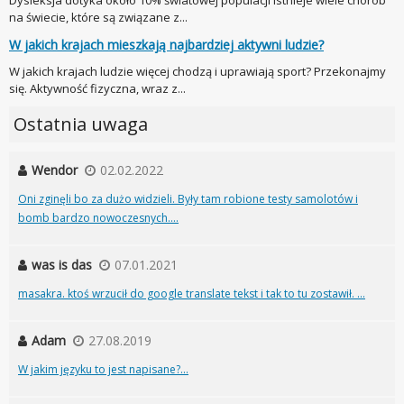
Dysleksja dotyka około 10% światowej populacji Istnieje wiele chorób
na świecie, które są związane z...
W jakich krajach mieszkają najbardziej aktywni ludzie?
W jakich krajach ludzie więcej chodzą i uprawiają sport? Przekonajmy
się. Aktywność fizyczna, wraz z...
Ostatnia uwaga
Wendor
02.02.2022
Oni zginęli bo za dużo widzieli. Były tam robione testy samolotów i
bomb bardzo nowoczesnych....
was is das
07.01.2021
masakra. ktoś wrzucił do google translate tekst i tak to tu zostawił. ...
Adam
27.08.2019
W jakim języku to jest napisane?...