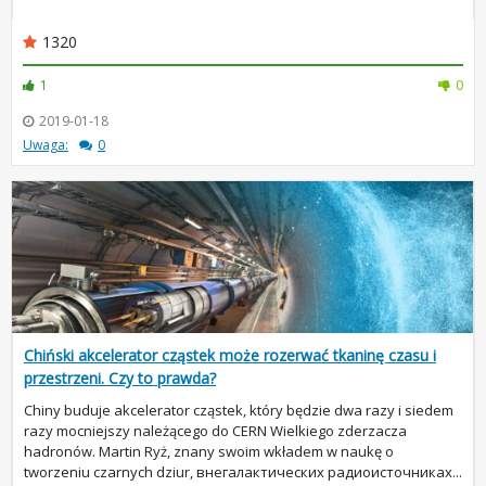
1320
1
0
2019-01-18
Uwaga:
0
Chiński akcelerator cząstek może rozerwać tkaninę czasu i
przestrzeni. Czy to prawda?
Chiny buduje akcelerator cząstek, który będzie dwa razy i siedem
razy mocniejszy należącego do CERN Wielkiego zderzacza
hadronów. Martin Ryż, znany swoim wkładem w naukę o
tworzeniu czarnych dziur, внегалактических радиоисточниках...