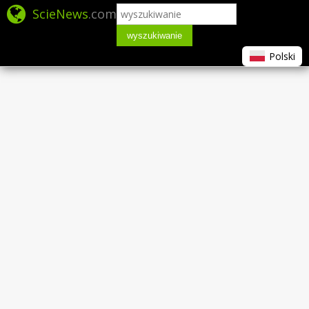
ScieNews
.com
wyszukiwanie
Polski