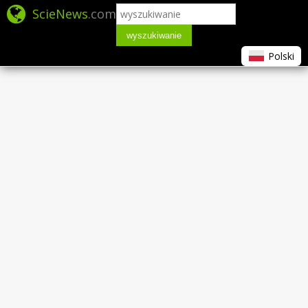
ScieNews
.com
wyszukiwanie
Polski