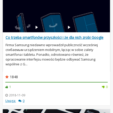
Co trzeba smartfonów przyszłości i że dla nich zrobi Google
Firma Samsung niedawno wprowadził publiczność wcześniej
сгибаемым urządzeniem mobilnym, łącząc w sobie zalety
smartfona i tabletu. Ponadto, odnotowano również, że
opracowanie interfejsu nowości będzie odbywać Samsung
wspólnie z G...
1848
1
0
2018-11-09
Uwaga:
0