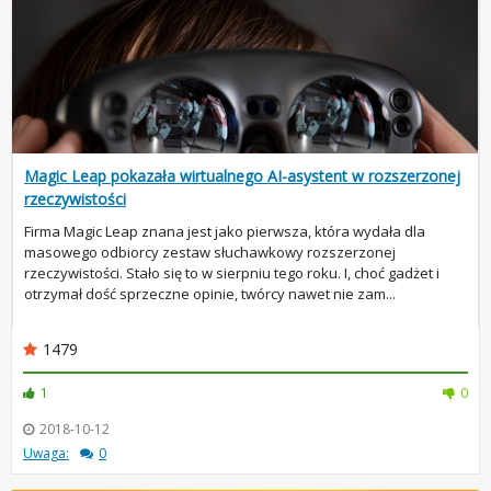
Magic Leap pokazała wirtualnego AI-asystent w rozszerzonej
rzeczywistości
Firma Magic Leap znana jest jako pierwsza, która wydała dla
masowego odbiorcy zestaw słuchawkowy rozszerzonej
rzeczywistości. Stało się to w sierpniu tego roku. I, choć gadżet i
otrzymał dość sprzeczne opinie, twórcy nawet nie zam...
1479
1
0
2018-10-12
Uwaga:
0