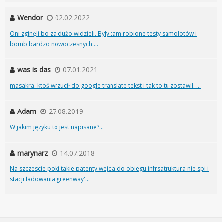
Wendor
02.02.2022
Oni zginęli bo za dużo widzieli. Były tam robione testy samolotów i
bomb bardzo nowoczesnych....
was is das
07.01.2021
masakra. ktoś wrzucił do google translate tekst i tak to tu zostawił. ...
Adam
27.08.2019
W jakim języku to jest napisane?...
marynarz
14.07.2018
Na szczescie poki takie patenty wejda do obiegu infrsatruktura nie spi i
stacji ładowania greenway'...