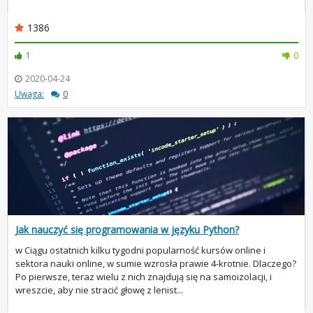
1386
1
0
2020-04-24
Uwaga:
0
Jak nauczyć się programowania w języku Python?
w Ciągu ostatnich kilku tygodni popularność kursów online i
sektora nauki online, w sumie wzrosła prawie 4-krotnie. Dlaczego?
Po pierwsze, teraz wielu z nich znajdują się na samoizolacji, i
wreszcie, aby nie stracić głowę z lenist...