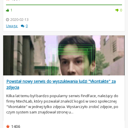
1
0
2020-02-13
Uwaga:
0
Powstał nowy serwis do wyszukiwania ludzi "Vkontakte" za
zdjęcia
Kilka lat temu był bardzo popularny serwis FindFace, należący do
firmy NtechLab, który pozwalał znaleźć kogoś w sieci społecznej
"Vkontakte" w jednej tylko zdjęcia. Wystarczyło zrobić zdjęcie, po
czym system sam znajdował stronę u...
1406