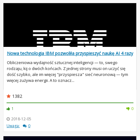
Nowa technologia IBM pozwoliła przyspieszyć naukę AI 4 razy
Obliczeniowa wydajność sztucznej inteligencji — to, swego
rodzaju, kij o dwóch końcach. Z jednej strony musi on uczyć się
dość szybko, ale im więcej "przyspiesza" sieć neuronową — tym
więcej zużywa energii. A to oznacz...
1382
1
0
2018-12-05
Uwaga:
0