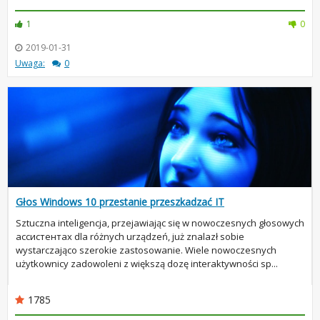
1
0
2019-01-31
Uwaga:
0
Głos Windows 10 przestanie przeszkadzać IT
Sztuczna inteligencja, przejawiając się w nowoczesnych głosowych
ассистентах dla różnych urządzeń, już znalazł sobie
wystarczająco szerokie zastosowanie. Wiele nowoczesnych
użytkownicy zadowoleni z większą dozę interaktywności sp...
1785