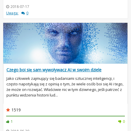
2018-07-17
Uwaga:
0
Czego boi się sam wywoływacz AI w swoim dziele
Jako człowiek zajmujący się badaniami sztucznej inteligencji, i
często napotykają się z opinią o tym, że wiele osób boi się AI i tego,
że może on rozwijać. Właściwie nic w tym dziwnego, jeśli patrzeć z
punktu widzenia historii lud...
1519
1
0