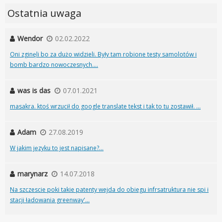
Ostatnia uwaga
Wendor
02.02.2022
Oni zginęli bo za dużo widzieli. Były tam robione testy samolotów i
bomb bardzo nowoczesnych....
was is das
07.01.2021
masakra. ktoś wrzucił do google translate tekst i tak to tu zostawił. ...
Adam
27.08.2019
W jakim języku to jest napisane?...
marynarz
14.07.2018
Na szczescie poki takie patenty wejda do obiegu infrsatruktura nie spi i
stacji ładowania greenway'...