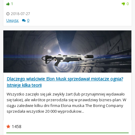
1
0
2018-07-27
Uwaga:
0
Dlaczego właściwie Elon Musk sprzedawał miotacze ognia?
Istnieje kilka teorii
Wszystko zaczęło się jak zwykły żart (lub przynajmniej wydawało
się takie), ale wkrótce przerodziła się w prawdziwy biznes-plan. W
ciągu zaledwie kilku dni firma Elona muska The Boring Company
sprzedała wszystkie 20 000 wyprodukow...
1458