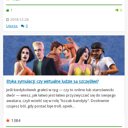
1
0
2018-12-26
Uwaga:
0
Etyka symulacji: czy wirtualne ludzie są szczęśliwi?
Jeśli kiedykolwiek grałeś w rpg — czy to online lub staroświecki
dwór — wiesz, jak łatwo jest łatwo przyzwyczaić się do swojego
awatara, czyli wcielić się w rolę "kozak-bandyty". Dosłownie
czujesz ból, gdy postać bije troll, opiek...
1384