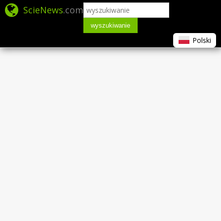
ScieNews
.com
wyszukiwanie
Polski