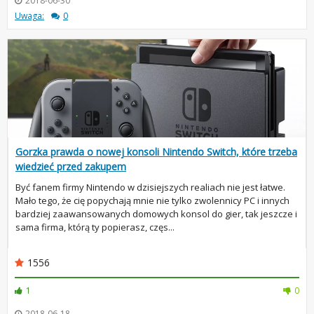
2018-06-30
Uwaga:
0
Gorzka prawda o nowej konsoli Nintendo Switch, które trzeba
wiedzieć przed zakupem
Być fanem firmy Nintendo w dzisiejszych realiach nie jest łatwe.
Mało tego, że cię popychają mnie nie tylko zwolennicy PC i innych
bardziej zaawansowanych domowych konsol do gier, tak jeszcze i
sama firma, którą ty popierasz, częs...
1556
1
0
2018-06-18