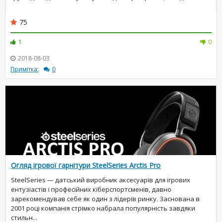
75
1
0
2018-08-03
Примітка:
0
Огляд ігрової гарнітури SteelSeries Arctis Pro
SteelSeries — датський виробник аксесуарів для ігрових
ентузіастів і професійних кіберспортсменів, давно
зарекомендував себе як один з лідерів ринку. Заснована в
2001 році компанія стрімко набрала популярність завдяки
стильн...