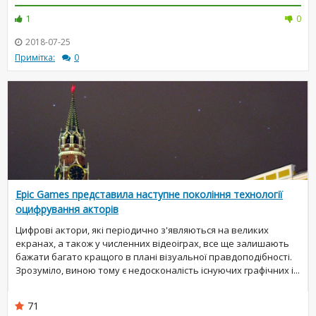
1
0
2018-07-25
Примітка:
0
Epic Games представила наступне покоління технології
оцифрування акторів
Цифрові актори, які періодично з'являються на великих
екранах, а також у численних відеоіграх, все ще залишають
бажати багато кращого в плані візуальної правдоподібності.
Зрозуміло, виною тому є недосконалість існуючих графічних і...
71