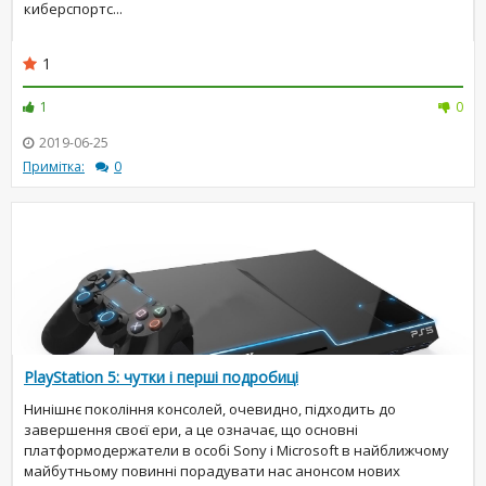
киберспортс...
1
1
0
2019-06-25
Примітка:
0
PlayStation 5: чутки і перші подробиці
Нинішнє покоління консолей, очевидно, підходить до
завершення своєї ери, а це означає, що основні
платформодержатели в особі Sony і Microsoft в найближчому
майбутньому повинні порадувати нас анонсом нових