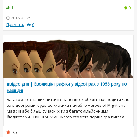
1
0
2018-07-25
Примітка:
0
#відео дня | Еволюція графіки у відеоіграх з 1958 року по
наші дні
Багато хто з наших читачів, напевно, люблять проводити час
за відеоіграми, будь це класика начебто Heroes of Might and
Magic III або більш сучасні хіти з багатомільйонними
бюджетами. В кінці 50-х минулого століття перша гра вигляд...
75