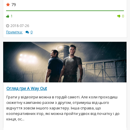
79
1
0
2018-07-26
Примітка:
0
Огляд гри A Way Out
Грати у відеоігри можна в гордій самоті. Але коли проходиш
сюжетну кампанію разом з другом, отримуєш від цього
відчуття зовсім іншого характеру. Інша справа, що
кооперативних ігор, які можна пройти удвох від початку і до
кінця, ос...