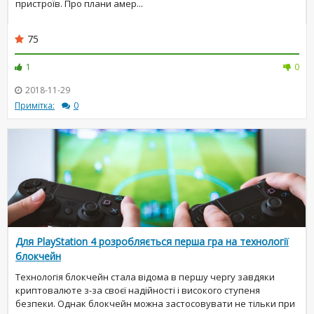
пристроїв. Про плани амер...
75
1
0
2018-11-29
Примітка:
0
Для PlayStation 4 розробляється перша гра на технології
блокчейн
Технологія блокчейн стала відома в першу чергу завдяки
криптовалюте з-за своєї надійності і високого ступеня
безпеки. Однак блокчейн можна застосовувати не тільки при