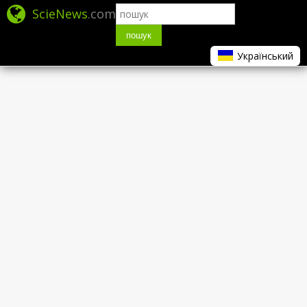
ScieNews
.com
пошук
Український