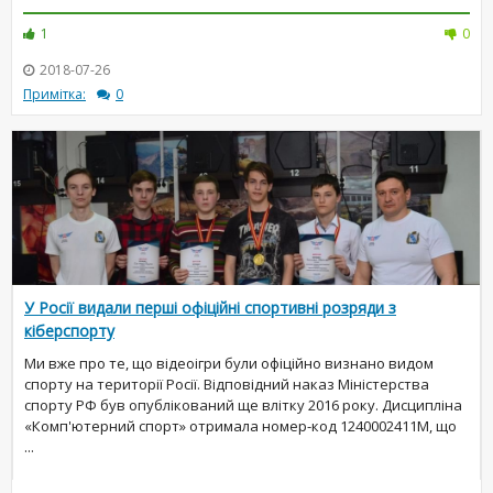
1
0
2018-07-26
Примітка:
0
У Росії видали перші офіційні спортивні розряди з
кіберспорту
Ми вже про те, що відеоігри були офіційно визнано видом
спорту на території Росії. Відповідний наказ Міністерства
спорту РФ був опублікований ще влітку 2016 року. Дисципліна
«Комп'ютерний спорт» отримала номер-код 1240002411М, що
...