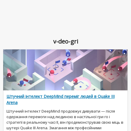
v-deo-gri
Штучний інтелект DeepMind переміг людей в Quake III
Arena
Штучний інтелект DeepMind продовжує дивувати — після
одержання перемоги над людиною в настільної гри го і
стратегії в реальному часі II, він продемонстрував свою міць в
шутері Quake III Arena. Змагання між професійними