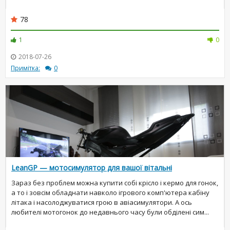
78
1
0
2018-07-26
Примітка:
0
LeanGP — мотосимулятор для вашої вітальні
Зараз без проблем можна купити собі крісло і кермо для гонок,
а то і зовсім обладнати навколо ігрового комп'ютера кабіну
літака і насолоджуватися грою в авіасимулятори. А ось
любителі мотогонок до недавнього часу були обділені сим...