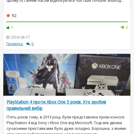
цьому останнім часом відеоігри все частіше почали знаход...
92
1
0
2018-08-17
Примітка:
0
PlayStation 4 проти Xbox One 5 років. Хто зробив
правильний вибір
П'ять років тому, в 2013 році, були представлені ігрові консолі
PlayStation 4 від Sony і Xbox One від Microsoft. Тоді між двома
сучасними приставками було дуже складно. Борошна, з якими