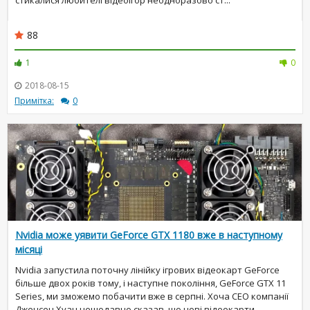
стикалися любителі відеоігор неодноразово ст...
88
1
0
2018-08-15
Примітка:
0
Nvidia може уявити GeForce GTX 1180 вже в наступному
місяці
Nvidia запустила поточну лінійку ігрових відеокарт GeForce
більше двох років тому, і наступне покоління, GeForce GTX 11
Series, ми зможемо побачити вже в серпні. Хоча CEO компанії
Дженсен Хуан нещодавно сказав, що нові відеокарти ...