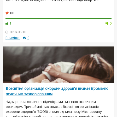
88
1
0
2018-08-10
Примітка:
0
Всесвітня організація охорони здоров'я визнає ігроманію
психічним захворюванням
Надмірне захоплення відеоіграми визнано психічним
розладом. Принаймні, так вважає Всесвітня організація
охорони здоров'я (ВООЗ) оприлюднила нову Міжнародну
класифікацію хвороб і вперше включила в перелік ігроманію.