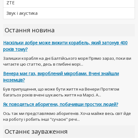
ZTE
Звук і акустика
Остання новина
Наскільки добре може вижити корабель, який затонув 400
років тому?
Залишки корабля на дні Балтійського моря Прямо зараз, поки ви
читаєте цю статтю, десь в глибині морі...
Венера має газ, вироблений мікробами. Вчені знайшли
іноземців?
Був припущення, що може бути життя на Венери Протягом
багатьох років вчені шукають життя на Марсі. А...
Як поводяться аборигени, побачивши простих людей?
Ось так ми представляємо аборигенів. Хоча майже весь світ йде
на роботу і робить інші "сучасні" речі...
Останнє зауваження