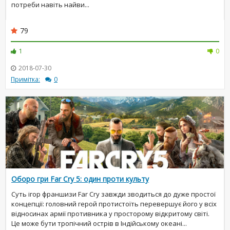
потреби навіть найви...
79
1
0
2018-07-30
Примітка:
0
Оборо гри Far Cry 5: один проти культу
Суть ігор франшизи Far Cry завжди зводиться до дуже простої
концепції: головний герой протистоїть перевершує його у всіх
відносинах армії противника у просторому відкритому світі.
Це може бути тропічний острів в Індійському океані...