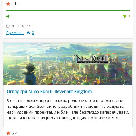
111
1
0
2018-07-26
Примітка:
0
Огляд гри Ni no Kuni II: Revenant Kingdom
В останні роки жанр японських рольових ігор переживає не
найкращі часи. Звичайно, розробники періодично радують
нас чудовими проектами ніби й , але безглуздо заперечувати,
що кількість якісних JRPG в наші дні відчутно знизилася. Я...
77