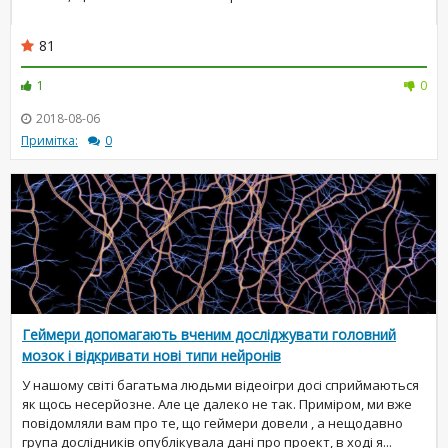
81
1
0
2018-08-06
Примітка:
0
Геймери допомагають вченим досліджувати головний
мозок і відкривати нові типи нейронів
У нашому світі багатьма людьми відеоігри досі сприймаються
як щось несерйозне. Але це далеко не так. Приміром, ми вже
повідомляли вам про те, що геймери довели , а нещодавно
група дослідників опублікувала дані про проект, в ході я...