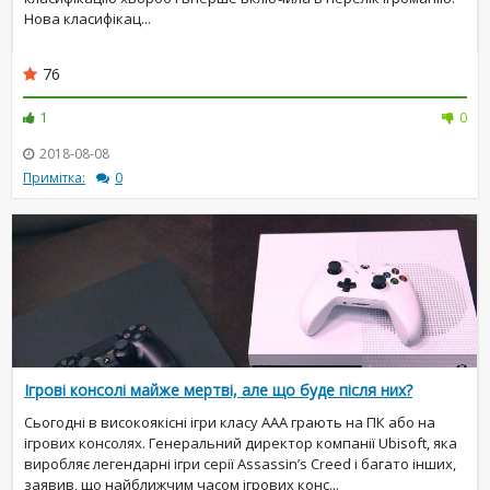
Нова класифікац...
76
1
0
2018-08-08
Примітка:
0
Ігрові консолі майже мертві, але що буде після них?
Сьогодні в високоякісні ігри класу AAA грають на ПК або на
ігрових консолях. Генеральний директор компанії Ubisoft, яка
виробляє легендарні ігри серії Assassin’s Creed і багато інших,
заявив, що найближчим часом ігрових конс...