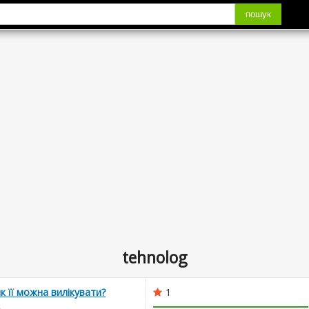
пошук
tehnolog
як її можна вилікувати?
1