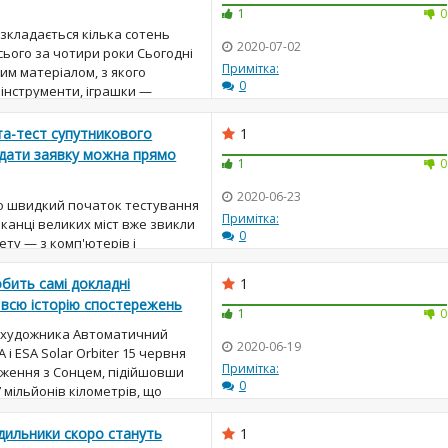
1
0
зкладається кілька сотень
2020-07-02
всього за чотири роки Сьогодні
Примітка:
им матеріалом, з якого
0
 інструменти, іграшки —
, що нас оточує. Його...
та-тест супутникового
1
Подати заявку можна прямо
1
0
2020-06-23
ро швидкий початок тестування
Примітка:
шканці великих міст вже звикли
0
ету — з комп'ютерів і
 проблем дивитися фільми і
іграх. Але от у...
обить самі докладні
1
 всю історію спостережень
1
0
ні художника Автоматичний
2020-06-19
і ESA Solar Orbiter 15 червня
Примітка:
ження з Сонцем, підійшовши
0
7 мільйонів кілометрів, що
ловині відстані...
дильники скоро стануть
1