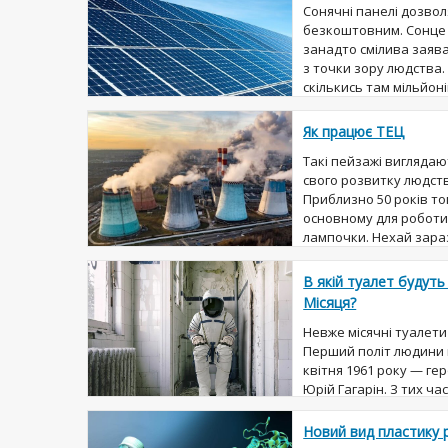
Сонячні панелі дозво
безкоштовним. Сонце є
занадто смілива заява,
з точки зору людства.
скількись там мільйонів
Як працює ТЕЦ
Такі пейзажі виглядаю
свого розвитку людств
Приблизно 50 років то
основному для роботи
лампочки. Нехай зараз 
В якій туалет будуть
Місяця?
Невже місячні туалети
Перший політ людини в
квітня 1961 року — ге
Юрій Гагарін. З тих ча
багато разів, де їм бу
Новий вид пластику 