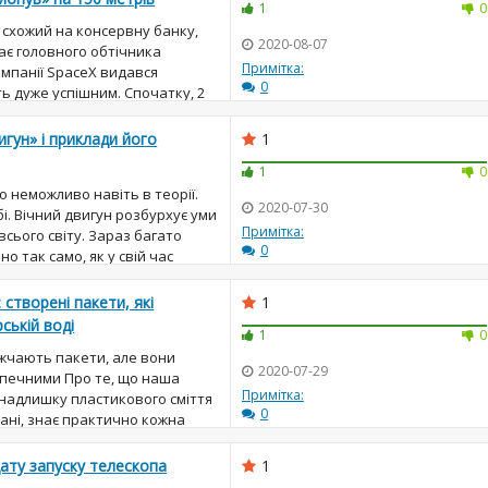
1
0
 схожий на консервну банку,
2020-08-07
ає головного обтічника
Примітка:
омпанії SpaceX видався
0
ь дуже успішним. Спочатку, 2
з проблем повернути астр...
игун» і приклади його
1
1
0
о неможливо навіть в теорії.
2020-07-30
бі. Вічний двигун розбурхує уми
Примітка:
всього світу. Зараз багато
0
о так само, як у свій час
 ідеєю о...
 створені пакети, які
1
ській воді
1
0
ожчають пакети, але вони
2020-07-29
зпечними Про те, що наша
Примітка:
 надлишку пластикового сміття
0
еані, знає практично кожна
 видно неозброєним о...
ату запуску телескопа
1