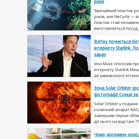
роки
Звичайний пластик ро
років, але NeCycle — 
пластик став незамінн
виготовляється посуд,
загалом, практично все
Влітку почнеться бе
інтернету Starlink. 
зараз
Ілон Маск оголосив п
інтернету Starlink Ме
до швидкісного інтерн
смартфонів можна без
проводити час в онлайн-
Зонд Solar Orbiter зр
фотографії Сонця за
Solar Orbiter у подан
космічний апарат NASA 
завершив перше збли
до нього на відстані 7
приблизно дорівнює по
Чому «розумні» холо