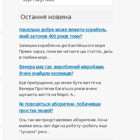
Остання новина
Наскільки добре може вижити корабель,
який затонув 400 років тому?
Залишки корабля на дні Балтійського моря
Прямо зараз, поки ви читаєте цю статтю, десь
в глибині морі...
Венера має газ, вироблений мікробами.
Вчені знайшли іноземців?
Був припущення, що може бути життя на
Венери Протягом багатьох років вчені
шукають життя на Марсі. А...
Як поводяться аборигени, побачивши
простих людей?
Ось так ми представляємо аборигенів. Хоча
майже весь світ йде на роботу і робить інші
"сучасні" речі...