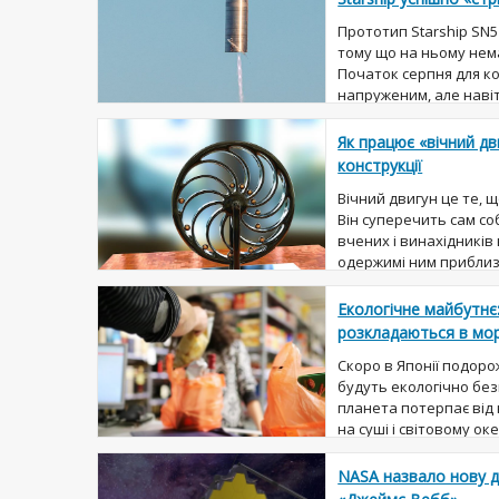
Прототип Starship SN5
тому що на ньому нем
Початок серпня для к
напруженим, але навіт
серпня, їй вдалося бе
Як працює «вічний дв
конструкції
Вічний двигун це те, щ
Він суперечить сам со
вчених і винахідників 
одержимі ним приблизн
алхіміки були одержимі
Екологічне майбутнє:
розкладаються в мор
Скоро в Японії подор
будуть екологічно бе
планета потерпає від
на суші і світовому ок
людина. По-перше, все
NASA назвало нову д