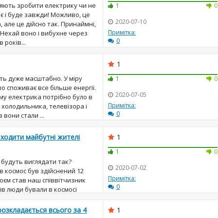
ляють зробити електрику чи не
1
0
 і буде завжди! Можливо, це
2020-07-10
 але це дійсно так. Принаймні,
Примітка:
 Нехай воно і вибухне через
0
 років...
1
ть дуже масштабно. У міру
1
0
о споживає все більше енергії.
2020-07-05
му електрика потрібно було в
Примітка:
 холодильника, телевізора і
0
вони стали ...
 ходити майбутні жителі
1
1
0
 будуть виглядати так?
2020-07-02
 космос був здійснений 12
Примітка:
роєм став наш співвітчизник
0
сів люди бували в космосі
ло необхідно вирішув...
розкладається всього за 4
1