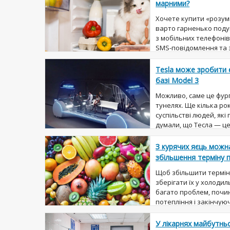
марними?
Хочете купити «розум
варто гарненько подум
з мобільних телефоні
SMS-повідомлення та з
На сьогоднішній день т
Tesla може зробити 
базі Model 3
Можливо, саме це фур
тунелях. Ще кілька ро
суспільстві людей, які 
думали, що Тесла — ц
вченого з минулого. ...
З курячих яєць можн
збільшення терміну 
Щоб збільшити термін 
зберігати їх у холоди
багато проблем, почи
потепління і закінчую
пандемією коронавірус
У лікарнях майбутньо