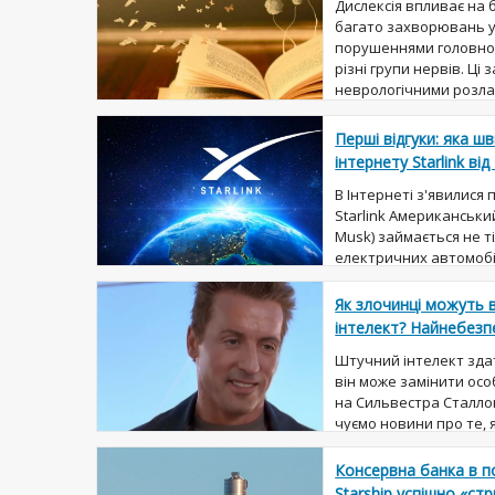
Дислексія впливає на 
багато захворювань у с
порушеннями головного
різні групи нервів. Ц
неврологічними розлад
Перші відгуки: яка ш
інтернету Starlink ві
В Інтернеті з'явилися
Starlink Американськи
Musk) займається не 
електричних автомобілі
році він створив компані
Як злочинці можуть
інтелект? Найнебезп
Штучний інтелект зда
він може замінити ос
на Сильвестра Сталло
чуємо новини про те, 
інтелект навчився нов
Консервна банка в п
Starship успішно «ст