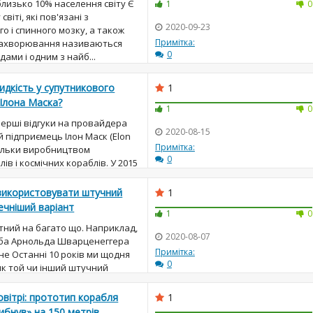
близько 10% населення світу Є
1
0
віті, які пов'язані з
2020-09-23
 і спинного мозку, а також
Примітка:
і захворювання називаються
0
ами і одним з найб...
видкість у супутникового
1
д Ілона Маска?
1
0
 перші відгуки на провайдера
2020-08-15
й підприємець Ілон Маск (Elon
Примітка:
тільки виробництвом
0
в і космічних кораблів. У 2015
ю Starlink, ...
 використовувати штучний
1
ечніший варіант
1
0
тний на багато що. Наприклад,
2020-08-07
оба Арнольда Шварценеггера
Примітка:
не Останні 10 років ми щодня
0
як той чи інший штучний
им навичкам. На сь...
овітрі: прототип корабля
1
рибнув» на 150 метрів