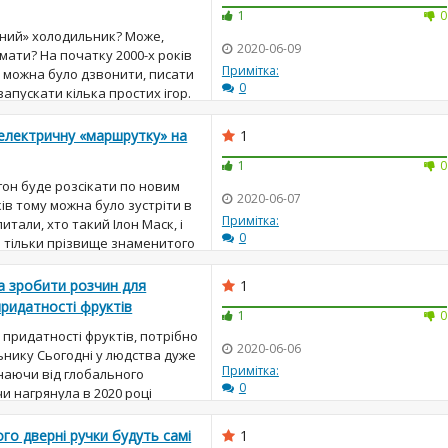
1
0
ний» холодильник? Може,
2020-06-09
ати? На початку 2000-х років
Примітка:
в можна було дзвонити, писати
0
апускати кілька простих ігор.
ехнологічний ...
електричну «маршрутку» на
1
1
0
гон буде розсікати по новим
2020-06-07
ків тому можна було зустріти в
Примітка:
питали, хто такий Ілон Маск, і
0
е тільки прізвище знаменитого
а зробити розчин для
1
придатності фруктів
1
0
придатності фруктів, потрібно
2020-06-06
льнику Сьогодні у людства дуже
Примітка:
наючи від глобального
0
чи нагрянула в 2020 році
а. На даний момент...
го дверні ручки будуть самі
1