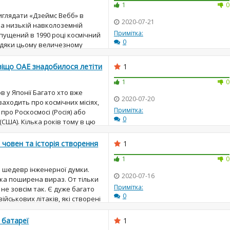
1
0
иглядати «Дзеймс Вебб» в
2020-07-21
на низькій навколоземній
Примітка:
апущений в 1990 році космічний
0
вдяки цьому величезному
11 000 кілограм, аерок...
авіщо ОАЕ знадобилося летіти
1
1
0
 у Японії Багато хто вже
2020-07-20
заходить про космічних місіях,
Примітка:
про Роскосмосі (Росія) або
0
(США). Кілька років тому в цю
кий повідо...
 човен та історія створення
1
1
0
 шедевр інженерної думки.
2020-07-16
така поширена вираз. От тільки
Примітка:
 не зовсім так. Є дуже багато
0
йськових літаків, які створені
.
 батареї
1