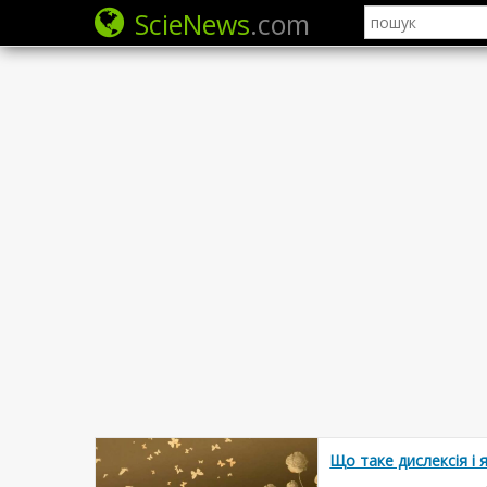
ScieNews
.com
Що таке дислексія і 