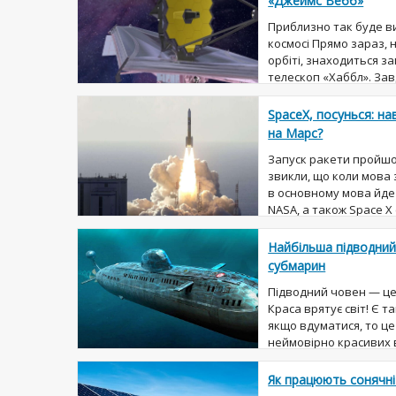
«Джеймс Вебб»
Приблизно так буде в
космосі Прямо зараз, 
орбіті, знаходиться з
телескоп «Хаббл». За
пристрою масою понад 
SpaceX, посунься: н
на Марс?
Запуск ракети пройшов
звикли, що коли мова 
в основному мова йде 
NASA, а також Space X 
гонку вступив Китай, я
Найбільша підводний
субмарин
Підводний човен — це
Краса врятує світ! Є 
якщо вдуматися, то це
неймовірно красивих ві
для того, щоб її забир..
Як працюють сонячні