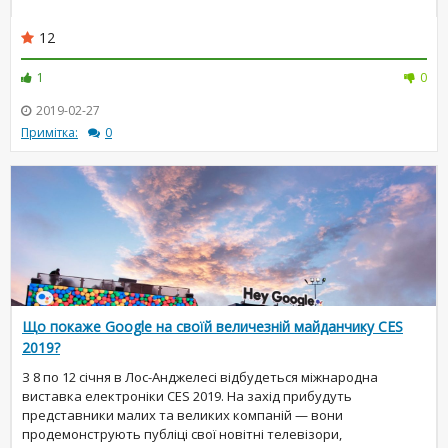
12
1
0
2019-02-27
Примітка:
0
Що покаже Google на своїй величезній майданчику CES
2019?
З 8 по 12 січня в Лос-Анджелесі відбудеться міжнародна
виставка електроніки CES 2019. На захід прибудуть
представники малих та великих компаній — вони
продемонструють публіці свої новітні телевізори,