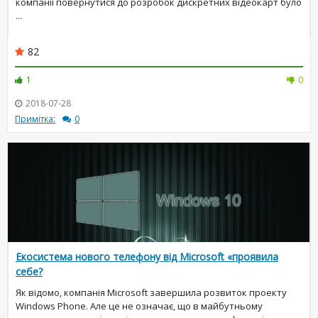
компанії повернутися до розробок дискретних відеокарт було
...
82
1
0
2018-07-28
Примітка:
0
Екосистема нового телефону від Microsoft «проявила
себе?
Як відомо, компанія Microsoft завершила розвиток проекту
Windows Phone. Але це не означає, що в майбутньому