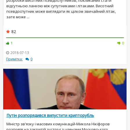
розробки висотних псевдоспутников, покликаних стати
відсутньою ланкою між супутниками і літаками. Висотний
псевдоспутник може виглядати як цілком звичайний літак,
зате може ...
82
1
0
2018-07-13
Примітка:
0
Путін розпорядився випустити крипторубль
Міністр зв'язку і масових комунікацій-Микола Нікіфоров
розповів на закритій зустрічі з членами Московського