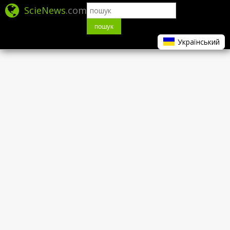
ScieNews
.com
пошук
Український