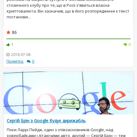
столичного клубу про те, що в Росії з'явиться власна
криптовалюта. Він зазначив, що в його розпорядженні є текст
постанови...
86
1
0
2018-07-08
Примітка:
0
Сергій Брін з Google будує дирижабль
Поки Ларрі Пейдж, один з співзасновників Google, над
ховербайками і літаючими авто, другий — Сергій Брін — теж