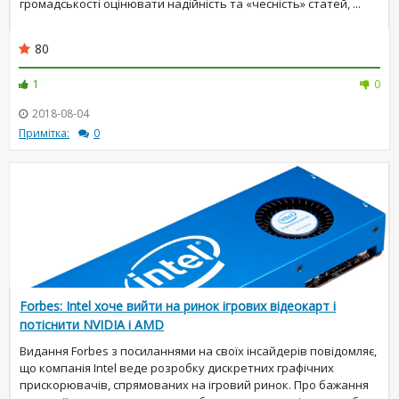
громадськості оцінювати надійність та «чесність» статей, ...
80
1
0
2018-08-04
Примітка:
0
Forbes: Intel хоче вийти на ринок ігрових відеокарт і
потіснити NVIDIA і AMD
Видання Forbes з посиланнями на своїх інсайдерів повідомляє,
що компанія Intel веде розробку дискретних графічних
прискорювачів, спрямованих на ігровий ринок. Про бажання