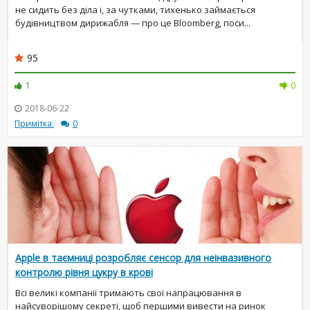
не сидить без діла і, за чутками, тихенько займається
будівництвом дирижабля — про це Bloomberg, поси...
95
1
0
2018-06-22
Примітка:
0
Apple в таємниці розробляє сенсор для неінвазивного
контролю рівня цукру в крові
Всі великі компанії тримають свої напрацювання в
найсуворішому секреті, щоб першими вивести на ринок