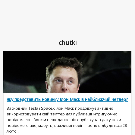
chutki
Яку представить новинку Ілон Маск в найближчий четвер?
Засновник Tesla і SpaceX Ілон Маск продовжує активно
використовувати свій твіттер для публікації інтригуючих
повідомлень. Зовсім нещодавно він опублікував дату поки
невідомого але, мабуть, важливої події — воно відбудеться 28
люто...