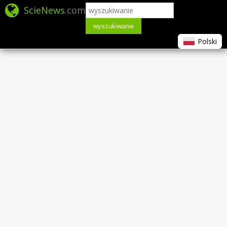
ScieNews
.com
wyszukiwanie
Polski