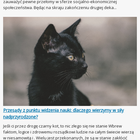
zauważyć pewne przełomy w sferze socjalno-ekonomicznej
społeczeństwa. Będąc na skraju zakończeniu drugiej deka...
Przesądy z punktu widzenia nauki: dlaczego wierzymy w siły
nadprzyrodzone?
Jeśli ci przez drogę czarny kot, to nic złego się nie stanie Wbrew
faktom, logice i zdrowemu rozsądkowi ludzie na całym świecie wierzą
w niesamowitą i . Wielu jest przekonanych, że są w stanie zakłócić