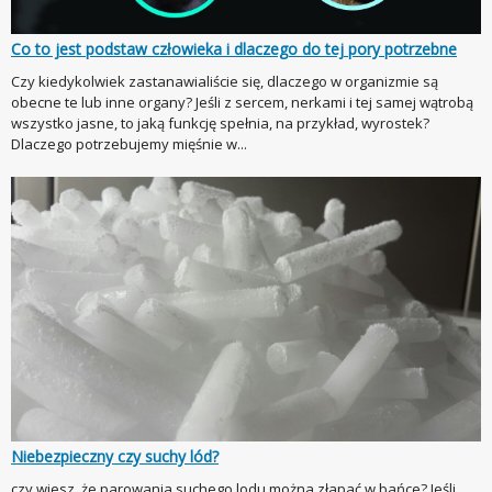
Co to jest podstaw człowieka i dlaczego do tej pory potrzebne
Czy kiedykolwiek zastanawialiście się, dlaczego w organizmie są
obecne te lub inne organy? Jeśli z sercem, nerkami i tej samej wątrobą
wszystko jasne, to jaką funkcję spełnia, na przykład, wyrostek?
Dlaczego potrzebujemy mięśnie w...
Niebezpieczny czy suchy lód?
czy wiesz, że parowania suchego lodu można złapać w bańce? Jeśli