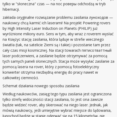
tylko w "słoneczna" czas — na noc роверы odchodzą w tryb
hibernacji.
zakłada oryginalne rozwiązanie problemu zasilania луноходов —
naukowcy chcą karmić ich laserami! Na projekt Powering rovers
by High Intensity Laser Induction on Planets (PHILIP) już
wyróżnione miliony euro. Sens w tym, aby wraz z roverem wysłać
na Księżyc stację zasilania, która ląduje w strefie wiecznego
światła (tak, na satelicie Ziemi są i takie) i pozostanie tam przez
cały czas misji kosmicznej. Na stacji towarach пятисотваттный
laser podczerwieni, a zasilanie będzie otrzymywać za pomocą
tych samych paneli słonecznych. Stacja może wysyłać zasilanie za
pomocą lasera na rover, który z pomocą fotoelektryczny
konwerter otrzyma niezbędną energię do pracy nawet w
całkowitej ciemności.
Schemat działania nowego sposobu zasilania
Według naukowców, zasięg tego typu zasilania jest ograniczona
tylko strefę widoczności stacji zasilania, to jest ona zawsze
będzie widzieć rover, aby skierować na niego laser. Jednak, jak
mówią naukowcy, jeśli umiejętnie wybrać miejsce do lądowania,
łunochod będzie w stanie oderwać się na 15 kilometrów, nie