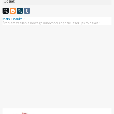
Udział:
Main
/
nauka
/
Źródłem zasilania nowego łunochodu będzie laser. Jak to działa?