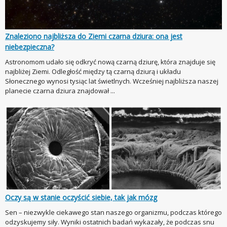
Znaleziono najbliższa do Ziemi czarna dziura: ona jest
niebezpieczna?
Astronomom udało się odkryć nową czarną dziurę, która znajduje się
najbliżej Ziemi. Odległość między tą czarną dziurą i układu
Słonecznego wynosi tysiąc lat świetlnych. Wcześniej najbliższa naszej
planecie czarna dziura znajdował ...
Oczy są w stanie oczyścić siebie, tak jak mózg
Sen – niezwykle ciekawego stan naszego organizmu, podczas którego
odzyskujemy siły. Wyniki ostatnich badań wykazały, że podczas snu