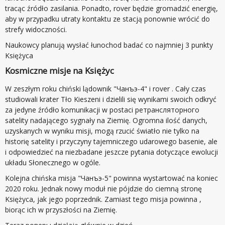
tracąc źródło zasilania. Ponadto, rover będzie gromadzić energię,
aby w przypadku utraty kontaktu ze stacją ponownie wrócić do
strefy widoczności.
Naukowcy planują wysłać łunochod badać co najmniej 3 punkty
Księżyca
Kosmiczne misje na Księżyc
W zeszłym roku chiński lądownik "Чанъэ-4" i rover . Cały czas
studiowali krater Tło Kieszeni i dzielili się wynikami swoich odkryć
za jedyne źródło komunikacji w postaci ретрансляторного
satelity nadającego sygnały na Ziemię. Ogromna ilość danych,
uzyskanych w wyniku misji, mogą rzucić światło nie tylko na
historię satelity i przyczyny tajemniczego udarowego basenie, ale
i odpowiedzieć na niezbadane jeszcze pytania dotyczące ewolucji
układu Słonecznego w ogóle.
Kolejna chińska misja "Чанъэ-5" powinna wystartować na koniec
2020 roku. Jednak nowy moduł nie pójdzie do ciemną stronę
Księżyca, jak jego poprzednik. Zamiast tego misja powinna ,
biorąc ich w przyszłości na Ziemię.