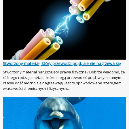
Stworzony materiał, który przewodzi prąd, ale nie nagrzewa się
Stworzony materiał naruszający prawa fizyczne? Dobrze wiadomo, że
różnego rodzaju metale, które mogą przewodzić prąd, w tym samym
czasie dość mocno się nagrzewają. Jest to spowodowane szeregiem
właściwości chemicznych i fizycznych...