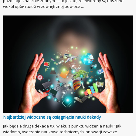
pozostaje znacznie znanym — to jest to, że elektrony są noszone
wokół орбиталей w zewnętrznej powłoce ...
Najbardziej widoczne są osiągnięcia nauki dekady
Jak będzie druga dekada XXI wieku z punktu widzenia nauki? Jak
wiadomo, tworzenie naukowo-technicznych innowacji zawsze