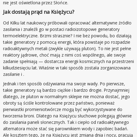
nie jest oświetlona przez Słońce.
Jak dostają prąd na Księżycu?
Od Kilku lat naukowcy próbowali opracować alternatywne źródło
zasilania i znaleźli go w postaci radioizotopowe generatory
termoelektryczne. Brzmi strasznie? I nie bez powodu, bo działają
takie generatory z pomocą energii, która powstaje po rozpadzie
radioaktywnych metali (zwykle używają pluton). To nie jest pełne
reaktory jądrowe, choć mają z nimi coś wspólnego, ale swoje
zadanie spełniają — dostarcza energii kosmicznych na przestrzeni
kilkudziesięciu lat. Właśnie w taki sposób została zorganizowana
zasilanie i .
Jednak i ten sposób odżywiania ma swoje wady. Po pierwsze,
takie generatory są bardzo ciężkie i bardzo drogie. Przynajmniej
dlatego, że pluton w normalnym sklepie nie można dostać, jego
obroty są ściśle kontrolowane przez państwo, ponieważ
pierwiastki promieniotwórcze mogą być wykorzystywane do
tworzenia broni. Dlatego na Księżycu słuchowe polegają głównie
do zasilania paneli słonecznych. Tak i ciepło od radioaktywnego
alternatora może stać się parownikiem wody i zapobiec badań.
Ale kosztem tego, że na Księżycu jest zmiana dnia i nocy, pracują