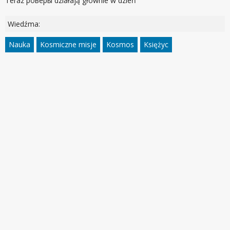
Teraz роверы działają głównie w dzień
Wiedźma:
Nauka
Kosmiczne misje
Kosmos
Księżyc