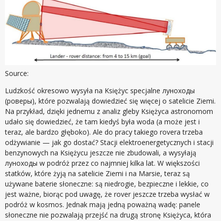
Source:
Ludzkość okresowo wysyła na Księżyc specjalne луноходы
(роверы), które pozwalają dowiedzieć się więcej o satelicie Ziemi.
Na przykład, dzięki jednemu z analiz gleby Księżyca astronomom
udało się dowiedzieć, że tam kiedyś była woda (a może jest i
teraz, ale bardzo głęboko). Ale do pracy takiego rovera trzeba
odżywianie — jak go dostać? Stacji elektroenergetycznych i stacji
benzynowych na Księżycu jeszcze nie zbudowali, a wysyłają
луноходы w podróż przez co najmniej kilka lat. W większości
statków, które żyją na satelicie Ziemi i na Marsie, teraz są
używane baterie słoneczne: są niedrogie, bezpieczne i lekkie, co
jest ważne, biorąc pod uwagę, że rover jeszcze trzeba wysłać w
podróż w kosmos. Jednak mają jedną poważną wadę: panele
słoneczne nie pozwalają przejść na drugą stronę Księżyca, która