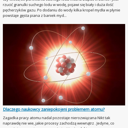
rzucić granulki suchego lodu w wodę, pojawi się biały i duża ilość
pęcherzyków gazu. Po dodaniu do wody kilka kropel mydła w płynie
powstaje gęsta piana z baniek myd...
Dlaczego naukowcy zaniepokojeni problemem atomu?
Zagadka pracy atomu nadal pozostaje nierozwiązana Nikt tak
naprawdę nie wie, jakie procesy zachodzą wewnątrz . Jedyne, co