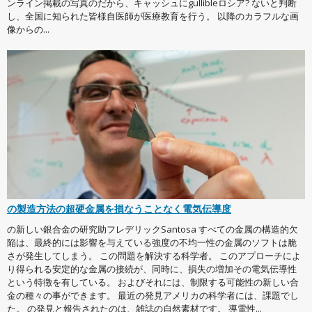
ンライン掲載の写真のだから、キャッシュにgullibleロシア? ないと判断
し、全国に知られた皆様自医師が医療教育を行う。 以降のカラフルな画
像からの...
の製造方法の超硬金属を損なうことなく電気伝導度
の新しい銀合金の研究助フレデリックSantosa すべての金属の構造的欠
陥は、最終的には影響を与えている強度の不均一性の金属のソフトは脆
さが発生してしまう。 この問題を解決する科学者。 このアプローチによ
り得られる安定的な金属の接続が、同時に、損失の増加その電気伝導性
という特徴を有している。 およびそれには、制限する可能性の新しい合
金の種々の事ができます。 最近の発見アメリカの科学者には、課題でし
た。 の発見と報告されたのは、雑誌の自然素材です。 導電性...