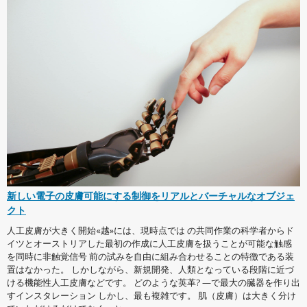
新しい電子の皮膚可能にする制御をリアルとバーチャルなオブジェ
クト
人工皮膚が大きく開始«越»には、現時点では の共同作業の科学者からド
イツとオーストリアした最初の作成に人工皮膚を扱うことが可能な触感
を同時に非触覚信号 前の試みを自由に組み合わせることの特徴である装
置はなかった。 しかしながら、新規開発、人類となっている段階に近づ
ける機能性人工皮膚などです。 どのような英革? —で最大の臓器を作り出
すインスタレーション しかし、最も複雑です。 肌（皮膚）は大きく分け