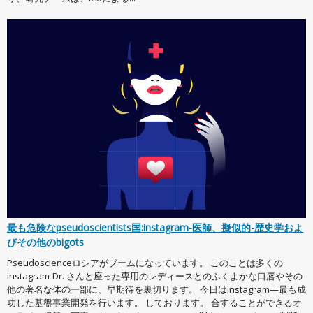
最も危険なpseudoscientists国:instagram-医師、擬似的-歴史学およ
びその他のbigots
Pseudoscienceロシアがブームになっています。 このことは多くの
instagram-Dr. さんと座った専用のレディースとのふくよかな口唇やその
他の著名な体の一部に、早期待を裏切ります。 今日はinstagram—最も成
功した基盤事業開発を行います。 しております。 合することができるオ