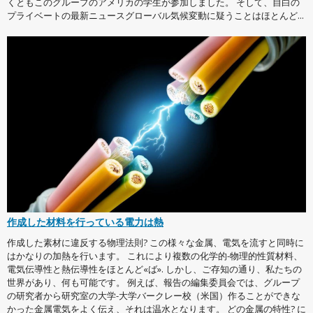
くともこのグループのアメリカの学生が参加しました。 そして、自白の
プライベートの最新ニュースグローバル気候変動に疑うことはほとんど...
作成した材料を行っている電力は熱
作成した素材に違反する物理法則? この様々な金属、電気を流すと同時に
はかなりの加熱を行います。 これにより複数の化学的-物理的性質材料、
電気伝導性と熱伝導性をほとんど«ば». しかし、ご存知の通り、私たちの
世界があり、何も可能です。 例えば、報告の編集委員会では、グループ
の研究者から研究室の大学-大学バークレー校（米国）作ることができな
かった金属電気をよく伝え、それは温水となります。 どの金属の特性? に