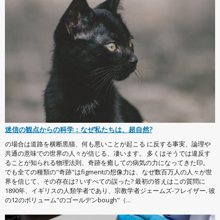
迷信の観点からの科学：なぜ私たちは、超自然?
の場合は道路を横断黒猫、何も悪いことが起こる に反する事実、論理や
共通の意味での世界の人々が信じる、凄います。 多くはそうでは違反す
ることが知られる物理法則、奇跡を癒しての病気の力になってきた印。
でも全ての種類の"奇跡"はfigmentの想像力は、なぜ数百万人の人々が世
界を信じて、その存在は? いすべての誤った? 最初の答えはこの質問に
1890年、イギリスの人類学者であり、宗教学者ジェームズ-フレイザー. 彼
の12のボリューム"のゴールデンbough"（...