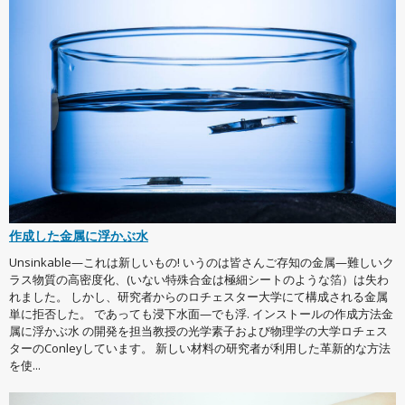
作成した金属に浮かぶ水
Unsinkable—これは新しいもの! いうのは皆さんご存知の金属—難しいク
ラス物質の高密度化、(いない特殊合金は極細シートのような箔）は失わ
れました。 しかし、研究者からのロチェスター大学にて構成される金属
単に拒否した。 であっても浸下水面—でも浮. インストールの作成方法金
属に浮かぶ水 の開発を担当教授の光学素子および物理学の大学ロチェス
ターのConleyしています。 新しい材料の研究者が利用した革新的な方法
を使...