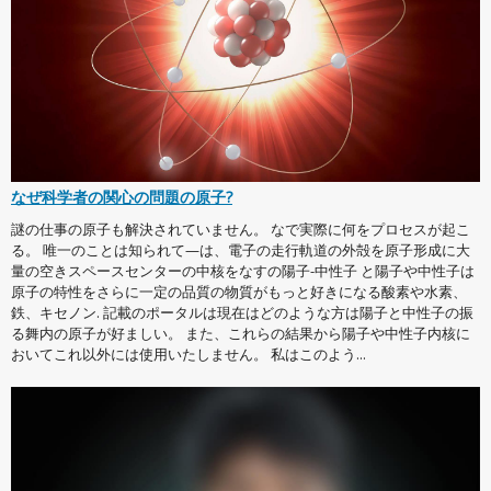
なぜ科学者の関心の問題の原子?
謎の仕事の原子も解決されていません。 なで実際に何をプロセスが起こ
る。 唯一のことは知られて—は、電子の走行軌道の外殻を原子形成に大
量の空きスペースセンターの中核をなすの陽子-中性子 と陽子や中性子は
原子の特性をさらに一定の品質の物質がもっと好きになる酸素や水素、
鉄、キセノン. 記載のポータルは現在はどのような方は陽子と中性子の振
る舞内の原子が好ましい。 また、これらの結果から陽子や中性子内核に
おいてこれ以外には使用いたしません。 私はこのよう...