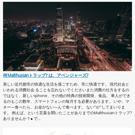
何Malthusianトラップ? は、アベンジャーズ?
美しい近代都市の快適な生活を過ごすため、常に快適です。 現代社会と
いわれる消費社会 ることを忘れないでくださいまた消費の仕方をするの
ではなく、新しいiphone、その他の特典の技術開発、食品。 車人ができ
るのもこの数年、スマートフォンの毎月する必要があります。 いや、マ
ネー—食べたら、お金がない—んで食べます。 ない"が"してまいりま
す。 例えば、という言葉を聞いたことがありまでのMalthusianトラップ?
ありませんか？● で...