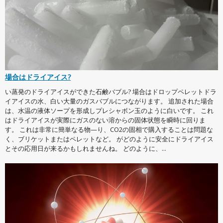
場合はドライアイス?
い蒸発のドライアイスができた石鹸バブル? 場合はドロップペレットドラ
イアイスの水、白い大量のガスバブルにつながります。 追加された場合
は、水温の液体ソープを形成しプレシャボン玉のように白いです。 これ
はドライアイスが実際にガスのない溶からの固体状態を瞬時に回りま
す。 これは非常に簡単なる物—り、CO2の固相で購入することは問題な
く、ブリケットまたはペレットなど。 がどのように安全にドライアイス
とその応用日が来るかもしれませんね。 どのように、...