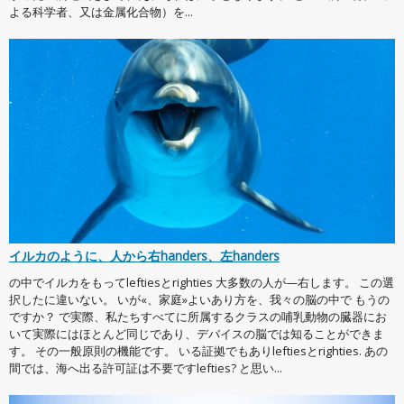
よる科学者、又は金属化合物）を...
イルカのように、人から右handers、左handers
の中でイルカをもってleftiesとrighties 大多数の人が—右します。 この選
択したに違いない。 いが«、家庭»よいあり方を、我々の脳の中で もうの
ですか？ で実際、私たちすべてに所属するクラスの哺乳動物の臓器にお
いて実際にはほとんど同じであり、デバイスの脳では知ることができま
す。 その一般原則の機能です。 いる証拠でもありleftiesとrighties. あの
間では、海へ出る許可証は不要ですlefties? と思い...