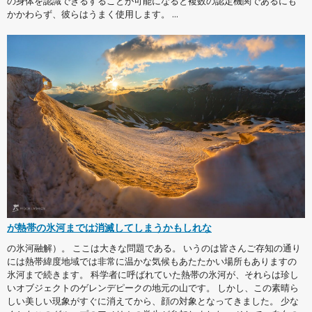
の身体を認識できるすることが可能になると複数の認定機関であるにも
かかわらず、彼らはうまく使用します。 ...
が熱帯の氷河までは消滅してしまうかもしれな
の氷河融解）。 ここは大きな問題である。 いうのは皆さんご存知の通り
には熱帯緯度地域では非常に温かな気候もあたたかい場所もありますの
氷河まで続きます。 科学者に呼ばれていた熱帯の氷河が、それらは珍し
いオブジェクトのゲレンデピークの地元の山です。 しかし、この素晴ら
しい美しい現象がすぐに消えてから、顔の対象となってきました。 少な