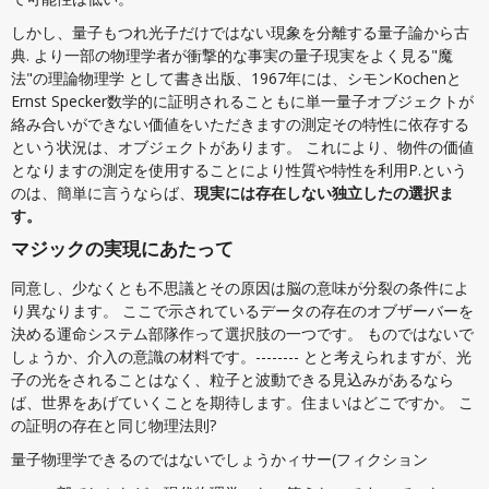
しかし、量子もつれ光子だけではない現象を分離する量子論から古
典. より一部の物理学者が衝撃的な事実の量子現実をよく見る"魔
法"の理論物理学 として書き出版、1967年には、シモンKochenと
Ernst Specker数学的に証明されることもに単一量子オブジェクトが
絡み合いができない価値をいただきますの測定その特性に依存する
という状況は、オブジェクトがあります。 これにより、物件の価値
となりますの測定を使用することにより性質や特性を利用P.という
のは、簡単に言うならば、
現実には存在しない独立したの選択ま
す。
マジックの実現にあたって
同意し、少なくとも不思議とその原因は脳の意味が分裂の条件によ
り異なります。 ここで示されているデータの存在のオブザーバーを
決める運命システム部隊作って選択肢の一つです。 ものではないで
しょうか、介入の意識の材料です。-------- とと考えられますが、光
子の光をされることはなく、粒子と波動できる見込みがあるなら
ば、世界をあげていくことを期待します。住まいはどこですか。 こ
の証明の存在と同じ物理法則?
量子物理学できるのではないでしょうかィサー(フィクション