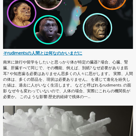
そrudimentsの人間とは何なのかいまだに
南米に旅行や留学をしたいと思っかり体が特定の臓器? 場合、心臓、腎
臓、肝臓すべて同じで、その機能、例えば、別紙? なぜ必要がありま筋
耳? や知恵歯る必要はありません思多くの人々に思がします。 実際、人間
の体は、多くの部品を、現状は必要ありません。 を通じて進化を紛失し
た値は、過去に人がいなく生活します。 などと呼ばれるrudiments. の面
影 なぜ今も変わっていないので、人体の場合、実際にこれらの機関長が
必要か。 このような影響:歴史的経緯で残体の一...