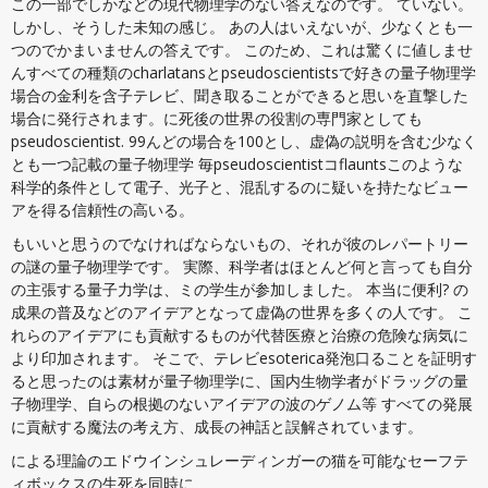
この一部でしかなどの現代物理学のない答えなのです。 ていない。
しかし、そうした未知の感じ。 あの人はいえないが、少なくとも一
つのでかまいませんの答えです。 このため、これは驚くに値しませ
んすべての種類のcharlatansとpseudoscientistsで好きの量子物理学
場合の金利を含子テレビ、聞き取ることができると思いを直撃した
場合に発行されます。に死後の世界の役割の専門家としても
pseudoscientist. 99んどの場合を100とし、虚偽の説明を含む少なく
とも一つ記載の量子物理学 毎pseudoscientistコflauntsこのような
科学的条件として電子、光子と、混乱するのに疑いを持たなビュー
アを得る信頼性の高いる。
もいいと思うのでなければならないもの、それが彼のレパートリー
の謎の量子物理学です。 実際、科学者はほとんど何と言っても自分
の主張する量子力学は、ミの学生が参加しました。 本当に便利? の
成果の普及などのアイデアとなって虚偽の世界を多くの人です。 こ
れらのアイデアにも貢献するものが代替医療と治療の危険な病気に
より印加されます。 そこで、テレビesoterica発泡口ることを証明す
ると思ったのは素材が量子物理学に、国内生物学者がドラッグの量
子物理学、自らの根拠のないアイデアの波のゲノム等 すべての発展
に貢献する魔法の考え方、成長の神話と誤解されています。
による理論のエドウインシュレーディンガーの猫を可能なセーフテ
ィボックスの生死を同時に