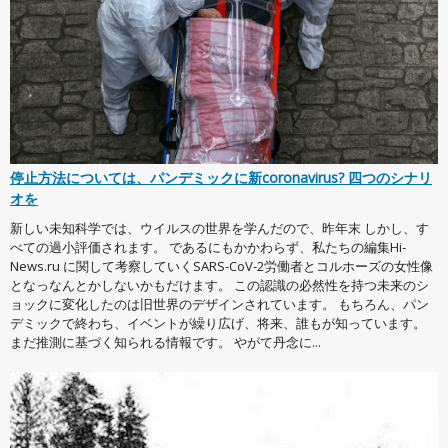
停止方法については、パンデミックに新coronavirus? 四つのシナリ
オを
新しい未知科学では、ウイルスの世界を学んだので、昨年末 しかし、す
べての過小評価されます。 であるにもかかわらず、私たちの編集Hi-
News.ru に関して考察していくSARS-CoV-2労働者とコルホーズの女性像
となっなんとかしないかもだけます。 この認識の必然性を持つ未来のシ
ョックに変化したのは旧世界のデザインされています。 もちろん、パン
デミックで終わち、イベントが繰り広げ、将来、誰もが知っています。
まだ推測に基づく知られる情報です。 やがて丹念に...