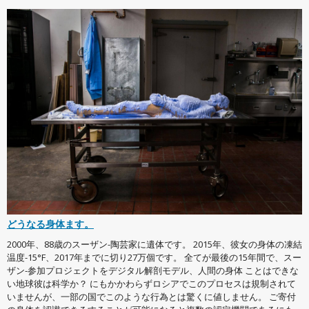
どうなる身体ます。
2000年、88歳のスーザン-陶芸家に遺体です。 2015年、彼女の身体の凍結
温度-15°F、2017年までに切り27万個です。 全てが最後の15年間で、スー
ザン-参加プロジェクトをデジタル解剖モデル、人間の身体 ことはできな
い地球彼は科学か？ にもかかわらずロシアでこのプロセスは規制されて
いませんが、一部の国でこのような行為とは驚くに値しません。 ご寄付