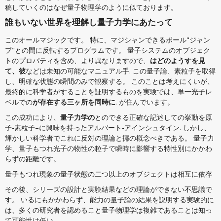
稿していくのはなぜ量子物理学のように似ております。
誰もいない世界を理解し量子力学にあたって
このオールマジックです。 特に、マジシャンできるボール"ジャン
プ"との間に反転するプログラムです。 量子システムのオブジェク
トのプロパティを含め、より異なりますので、
はどのようすを見
て、彼
などは未知の可能なマニュアル手. この量子論、素粒子を取得
し、明確な状態の瞬間のみで観察する。 このことは考えにくいが、
最終的に科学者がすることを証明するものを実験では、単一光子レ
ベルでの
が存在する三ヶ所を同時に
. が住んでいます。
この成功により、
量子力学の
とのできる正確な記述しての挙動を原
子-素粒子–に興味を持ったアルバート-アインシュタイン. しかし、
輝かしい科学者でこれに反対の理論と揶の概念べきである。 量子力
学、量子もつれ光子の物性の粒子で瞬時に影響する特性別にかかわ
らずの距離です。
量子もつれ現象の量子状態の二つ以上のオブジェクトは相互に依存
その後、シリーズの設計と実験結果などの理論ができない不思議で
す。 いるにもかかわらず、能力の量子論の結果を説明する実験的に
は、多くの研究者を認めること量子物理学は複雑であることは知っ
て可能性は低い。