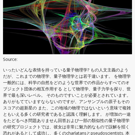
Source:
いったいどんな表情を持っている量子物理学? もの人文主義のよう
だが、これまでの物理学、量子物理学とは若干違います。 を物理学
一般的には、科学の自然をどのような世界での作品からすべてのオ
ブジェクト団体の相互作用する として物理学、量子力学を探り、世
界で最も深いレベル。 そのものですいことが必要とされています。
ありがもてていますならないのですが、アンサンブルの原子もその
スコアの超新星の また、この地域の物理ではないという意味で複雑
ともいえる多くの研究者であると認識く理解します。 が増加の一途
をたどるべき問題ありません回答および一部の類似性の量子物理学
の研究プロジェクトでは、彼女は非常に魅力的なもので誤解を招く
恐れがあるとして成功し、多くのcharlatansとpseudoscientists. 本