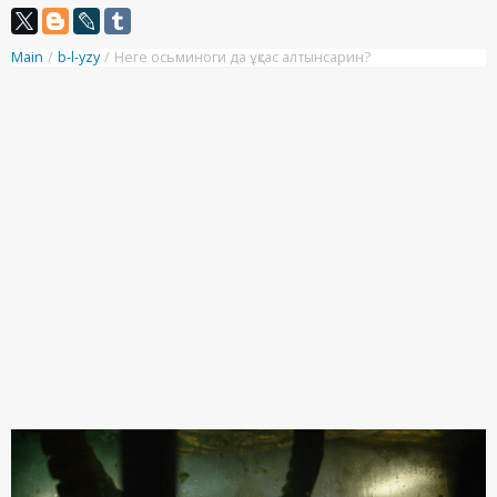
Main
/
b-l-yzy
/
Неге осьминоги да ұқсас алтынсарин?