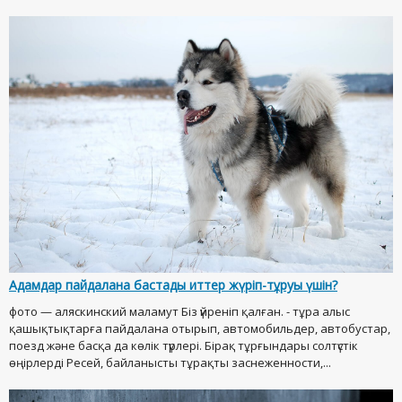
Адамдар пайдалана бастады иттер жүріп-тұруы үшін?
фото — аляскинский маламут Біз үйреніп қалған. - тұра алыс
қашықтықтарға пайдалана отырып, автомобильдер, автобустар,
поезд және басқа да көлік түрлері. Бірақ тұрғындары солтүстік
өңірлерді Ресей, байланысты тұрақты заснеженности,...