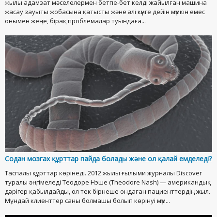
жылы адамзат мәселелермен бетпе-бет келді жайылған машина
жасау зауыты жобасына қатысты және әлі күнге дейін мүмкін емес
онымен жеңе, бірақ проблемалар туындаға...
Содан мозгах құрттар пайда болады және ол қалай емделеді?
Таспалы құрттар көрінеді. 2012 жылы ғылыми журналы Discover
туралы әңгімеледі Теодоре Нэше (Theodore Nash) — американдық
дәрігер қабылдайды, ол тек бірнеше ондаған пациенттердің жыл.
Мұндай клиенттер саны болмашы болып көрінуі мүм...