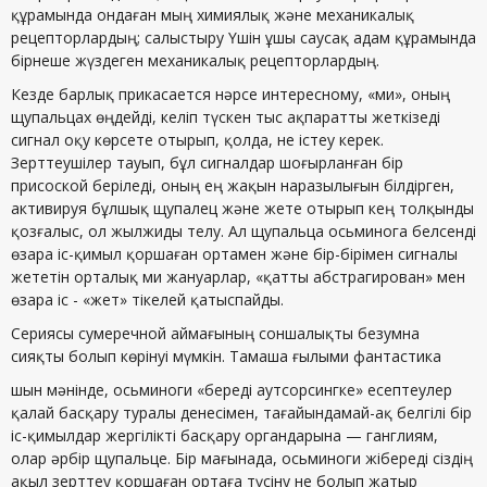
құрамында ондаған мың химиялық және механикалық
рецепторлардың; салыстыру Үшін ұшы саусақ адам құрамында
бірнеше жүздеген механикалық рецепторлардың.
Кезде барлық прикасается нәрсе интересному, «ми», оның
щупальцах өңдейді, келіп түскен тыс ақпаратты жеткізеді
сигнал оқу көрсете отырып, қолда, не істеу керек.
Зерттеушілер тауып, бұл сигналдар шоғырланған бір
присоской беріледі, оның ең жақын наразылығын білдірген,
активируя бұлшық щупалец және жете отырып кең толқынды
қозғалыс, ол жылжиды телу. Ал щупальца осьминога белсенді
өзара іс-қимыл қоршаған ортамен және бір-бірімен сигналы
жететін орталық ми жануарлар, «қатты абстрагирован» мен
өзара іс - «жет» тікелей қатыспайды.
Сериясы сумеречной аймағының соншалықты безумна
сияқты болып көрінуі мүмкін. Тамаша ғылыми фантастика
шын мәнінде, осьминоги «береді аутсорсингке» есептеулер
қалай басқару туралы денесімен, тағайындамай-ақ белгілі бір
іс-қимылдар жергілікті басқару органдарына — ганглиям,
олар әрбір щупальце. Бір мағынада, осьминоги жібереді сіздің
ақыл зерттеу қоршаған ортаға түсіну не болып жатыр