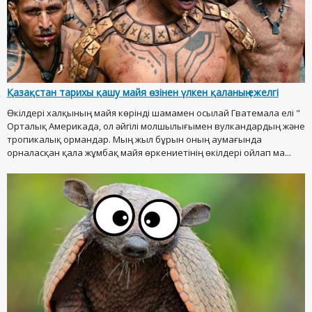
Қазақстан тарихы қашу майя өзінен үлкен қаланың ежелгі
Өкілдері халқының майя көрінді шамамен осылай Гватемала елі "
Орталық Америкада, ол әйгілі молшылығымен вулкандардың және
тропикалық ормандар. Мың жыл бұрын оның аумағында
орналасқан қала жұмбақ майя өркениетінің өкілдері ойлап ма...