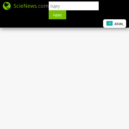
ScieNews
.com
іздеу
Қазақ