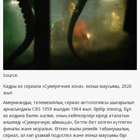
Source:
Кадры из сериала «Сумеречная зона», екінші маусымы, 2020
жыл
Американдық телевизиялық сериал антологиясы шығарылып
арнасындағы CBS 1959 жылдан 1964 жыл. Әрбір эпизод, бұл
өз алдына бөлек әңгіме, оның кейіпкерлері кіреді аталатын
өлшемді «Сумеречную аймаққа», бетпе-бет келген күтпеген
финалы және моралью. Өткен жылы ремейк табынушылық
сериал, ал көп ұзамай подоспел және екінші маусымы бірі