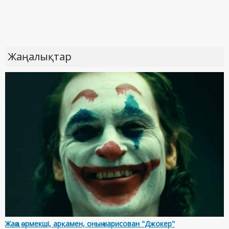
Жаңалықтар
Жаңа өрмекші, арқамен, оның нарисован "Джокер"