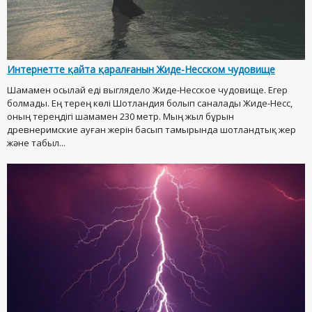
Интернетте қайта қаралғанын Жиде-Несском чудовище
Шамамен осылай еді выглядело Жиде-Несское чудовище. Егер
болмады. Ең терең көлі Шотландия болып саналады Жиде-Несс,
оның тереңдігі шамамен 230 метр. Мың жыл бұрын
древнеримские ауған жерін басып тамырында шотландтық жер
және табыл...