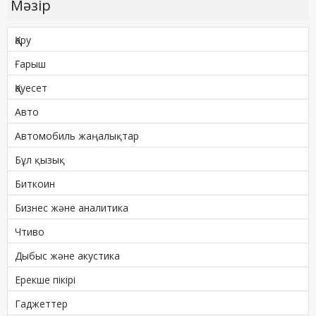
Мәзір
Қару
Ғарыш
Қауесет
Авто
Автомобиль жаңалықтар
Бұл қызық
Биткоин
Бизнес және аналитика
Чтиво
Дыбыс және акустика
Ерекше пікірі
Гаджеттер