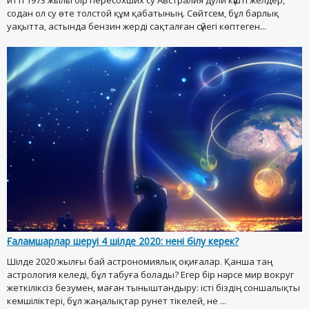
итті 1973 жылы бір пересохших су Австралия дули күшті желдер,
содан ол су өте толстой құм қабатының. Сөйтсем, бұл барлық
уақытта, астында бензин жерді сақталған сүйегі көптеген...
Ғаламшарлар шеруі 4 шілде 2020: нені білу керек?
Шілде 2020 жылғы бай астрономиялық оқиғалар. Қанша таң
астрология келеді, бұл табуға болады? Егер бір нәрсе мир вокруг
жеткіліксіз безумен, маған тыныштандыру: істі біздің соншалықты
кемшіліктері, бұл жаңалықтар рунет тікелей, не ...