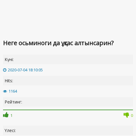
Неге осьминоги да ұқсас алтынсарин?
Күні:
2020-07-04 18:10:05
Hits:
1164
Рейтинг:
1
0
Үлесі: