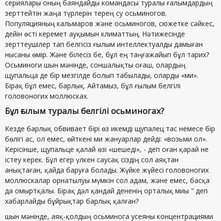
сериялары оның баяндайды командасы туралы ғалымдардың
зерттейтін жаңа түрлерін терең су осьминогов.
Популяцияның кальмаров және осьминогов, сюжетке сәйкес,
дейін өсті керемет ауқымын климаттың. Нәтижесінде
зерттеушілер тап белгісіз ғылым интеллектуалды дамыған
нысаны өмір. Және білесіз бе, бұл ең таңғажайып бұл тарих?
Осьминоги шын мәнінде, соншалықты оғаш, олардың
щупальца де бір мезгілде болып табылады, оларды «ми».
Бірақ бұл емес, барлық. Айтамыз, бұл ғылым белгілі
головоногих моллюсках.
Бұл ғылым туралы белгілі осьминогах?
Кезде барлық обвивает бірі өз икемді щупалец тас немесе бір
бөлігі ас, ол емес, өйткені ми жануарлар дейді: «возьми ол».
Керісінше, щупальце қалай өзі «шешеді», - деп оған қарай не
істеу керек. Бұл егер үлкен саусақ сіздің сол аяқтан
анықтаған, қайда баруға болады. Жүйке жүйесі головоногих
моллюскалар орнатылуы мүмкін сол адам, және емес, басқа
да омыртқалы. Бірақ дәл қандай дененің орталық миы " деп
хабарлайды бұйрықтар барлық қалған?
шын мәнінде, аяқ-қолдың осьминога усеяны концентрациями