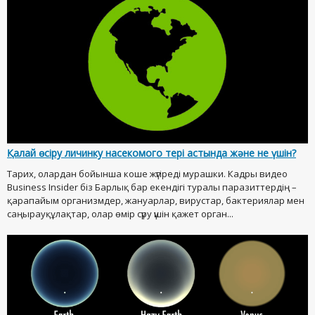
Қалай өсіру личинку насекомого тері астында және не үшін?
Тарих, олардан бойынша коше жүгіреді мурашки. Кадры видео
Business Insider біз Барлық бар екендігі туралы паразиттердің –
қарапайым организмдер, жануарлар, вирустар, бактериялар мен
саңырауқұлақтар, олар өмір сүру үшін қажет орган...