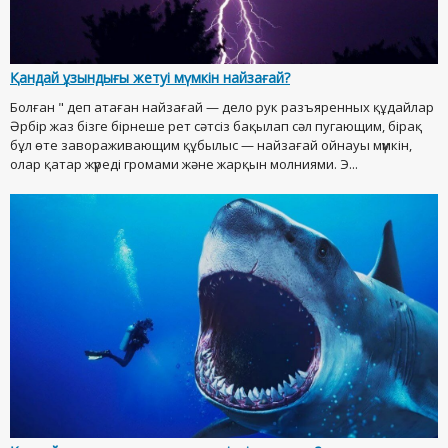
Қандай ұзындығы жетуі мүмкін найзағай?
Болған " деп атаған найзағай — дело рук разъяренных құдайлар
Әрбір жаз бізге бірнеше рет сәтсіз бақылап сәл пугающим, бірақ
бұл өте завораживающим құбылыс — найзағай ойнауы мүмкін,
олар қатар жүреді громами және жарқын молниями. Э...