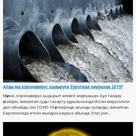
Алды ма коронавирус қыдыруға Еуропада наурызда 2019?
Мүмкін, коронавирус қыдырып әлемге әлдеқашан. Бұл талдау
үлгілерін, жиналған суды тазарту құрылысында Испан вирусологи
деп ойлайды ізін COVID-19 үлгілерінде ағынды суларды, жиналған
Барселонада өткен жылдың наурыз айында. Егер уни...