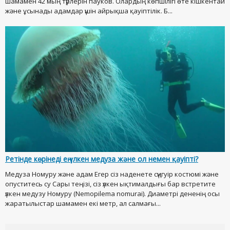
шамамен 42 мың түрлерін пауков. Олардың көпшілігі өте кішкентай
және ұсынады адамдар үшін айрықша қауіптілік. Б...
Ретінде көрінеді ең үлкен медуза және ол немен қауіпті?
Медуза Номуру және адам Егер сіз наденете сүңгуір костюмі және
опуститесь су Сары теңізі, сіз үлкен ықтималдығы бар встретите
үлкен медузу Номуру (Nemopilema nomurai). Диаметрі дененің осы
жаратылыстар шамамен екі метр, ал салмағы...