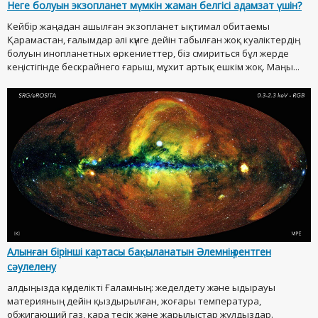
Неге болуын экзопланет мүмкін жаман белгісі адамзат үшін?
Кейбір жаңадан ашылған экзопланет ықтимал обитаемы
Қарамастан, ғалымдар әлі күнге дейін табылған жоқ куәліктердің
болуын инопланетных өркениеттер, біз смириться бұл жерде
кеңістігінде бескрайнего ғарыш, мұхит артық ешкім жоқ. Маңы...
Алынған бірінші картасы бақыланатын Әлемнің рентген
сәулелену
алдыңызда күнделікті Ғаламның: жеделдету және ыдырауы
материяның дейін қыздырылған, жоғары температура,
обжигающий газ, қара тесік және жарылыстар жұлдыздар.