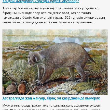
Қандай жануарлар қорқады қауіпті акулалар?
Акулалар болып көрінуі мүмкін ең страшными су жыртқыштар,
бірақ шын мәнінде олар өте сақ және осал, қазіргі таңда
ғалымдарға белгілі бар екендігі туралы 526 түрлерін акулалардың
көпшілігі — беспощадные өлтірген. Туралы хабарламаны...
Австралияда жаңа жануар, бірақ ол қазірдің өзінде вымерло
Муркупины болды растительноядными жануарлармен өлшемі