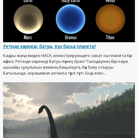
Ретінде көрінеді, батуы, Күн басқа планета?
Кадры жаңа видео НАСА, иллюстрирующего закат на планета Күн
жүйесі. Ретінде көрінеді батуы Күннің Уран? Тәсілдерінің бірі көре
шынайы сұлулығын әлемнің бақылауға, Күн баяу отыруы
Батысында, окрашивая аспанға түрлі түсті. Енді елес...