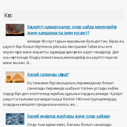
Көп:
Ең қауіпті құмырсқалар: олар қайда мекендейді
және қаншалықты зиян кусают?
әлемде 90 сорттарын муравьев-бульдогтан, бірақ ең
қауіпті бірі болып Myrmecia pilosula Австралия Табиғаты өте
алуан-түрлі және жауапты адамдар үшін үлкен қауіп төндіреді. Дәл
осы нүктесінде біздің планетаның мекендейді ең қауіпті пауков
және жылан. Ә...
Қалай салынды сіңірді?
Ең танымал бірі мысырлық пирамидалар болып
саналады пирамида шабуыл тізгінін ұстады еңбек
сіңірді бірі деп есептеледі жұмбақ құрылыстардың әлемде. Қазіргі
уақытта ғылыми қоғамдастыққа белгілі 140 конструкцияларда,
олардың көпшілігі предназначалось же...
Қалай өндіреді жауһары және олар қайдан
Олар тым әдемі емес, бағалы болып саналады.