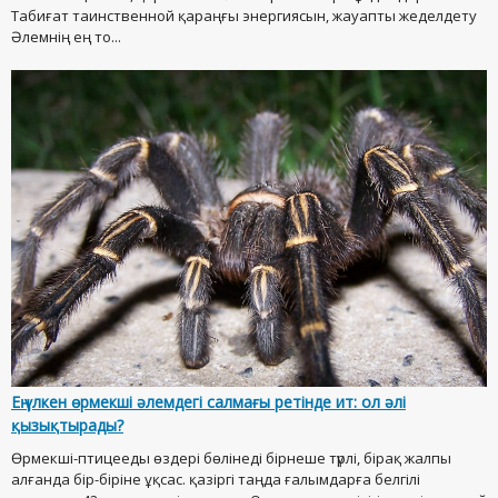
Табиғат таинственной қараңғы энергиясын, жауапты жеделдету
Әлемнің ең то...
Ең үлкен өрмекші әлемдегі салмағы ретінде ит: ол әлі
қызықтырады?
Өрмекші-птицееды өздері бөлінеді бірнеше түрлі, бірақ жалпы
алғанда бір-біріне ұқсас. қазіргі таңда ғалымдарға белгілі