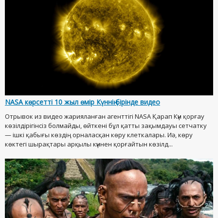
NASA көрсетті 10 жыл өмір Күннің бірінде видео
Отрывок из видео жарияланған агенттігі NASA Қарап Күн қорғау
көзілдірігінсіз болмайды, өйткені бұл қатты зақымдауы сетчатку
— ішкі қабығы көздің орналасқан көру клеткалары. Иә, көру
көктегі шырақтары арқылы күннен қорғайтын көзілд...