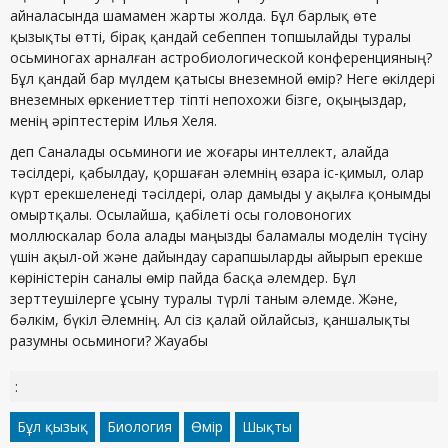
айналасында шамамен жарты жолда. Бұл барлық өте
қызықты өтті, бірақ қандай себеппен топшылайды туралы
осьминогах арналған астробиологической конференцияның?
Бұл қандай бар мүлдем қатысы внеземной өмір? Неге өкілдері
внеземных өркениеттер тіпті непохожи бізге, оқыңыздар,
менің әріптестерім Илья Хеля.
деп Саналады осьминоги ие жоғары интеллект, алайда
тәсілдері, қабылдау, қоршаған әлемнің өзара іс-қимыл, олар
күрт ерекшеленеді тәсілдері, олар дамыды у ақылға қонымды
омыртқалы. Осылайша, қабілеті осы головоногих
моллюскалар бола алады маңызды баламалы моделін түсіну
үшін ақыл-ой және дайындау сарапшыларды айырып ерекше
көріністерін саналы өмір пайда басқа әлемдер. Бұл
зерттеушілерге ұсыну туралы түрлі таным әлемде. Және,
бәлкім, бүкіл Әлемнің. Ал сіз қалай ойлайсыз, қаншалықты
разумны осьминоги? Жауабы
:
Бұл қызық
Биология
Өмір
Шықты