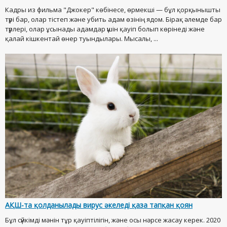
Кадры из фильма "Джокер" көбінесе, өрмекші — бұл қорқынышты
түрі бар, олар тістеп және убить адам өзінің ядом. Бірақ әлемде бар
түрлері, олар ұсынады адамдар үшін қауіп болып көрінеді және
қалай кішкентай өнер туындылары. Мысалы, ...
АҚШ-та қолданылады вирус әкеледі қаза тапқан қоян
Бұл сүйкімді мәнін тұр қауіптілігін, және осы нәрсе жасау керек. 2020