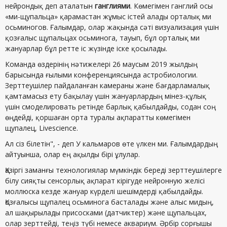
нейрондық деп аталатын
ганглиями
. Көмегімен ганглий осы
«ми-щупальца» қарамастан жұмыс істей алады орталық ми
осьминогов. Ғалымдар, олар жақында сәті визуализация үшін
қозғалыс щупальцах осьминога, тауып, бұл орталық ми
жануарлар бұл ретте іс жүзінде іске қосылады.
Команда өздерінің нәтижелері 26 маусым 2019 жылдың
барысында ғылыми конференциясында астробиологии.
Зерттеушілер пайдаланған камераны және бағдарламалық
қамтамасыз ету бақылау үшін жануарлардың мінез-құлық
үшін смоделировать ретінде барлық қабылдайды, содан соң
өңдейді, қоршаған орта туралы ақпаратты көмегімен
щупалец, Livescience.
Ал сіз білетін", - деп У кальмаров өте үлкен ми. Ғалымдардың
айтуынша, олар ең ақылды бірі ұлулар.
Қазіргі заманғы технологиялар мүмкіндік береді зерттеушілерге
білу сияқты сенсорлық ақпарат кірігуде нейронную желісі
моллюска кезде жануар күрделі шешімдерді қабылдайды.
Қозғалысы щупалец осьминога басталады және алыс мидың,
ал шақырылады присосками (датчиктер) және щупальцах,
олар зерттейді, теңіз түбі немесе аквариум. Әрбір сорғышы