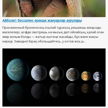
Айболит бессилен: ерекше жануарлар аурулары
Прокаженный броненосец осылай тұрасың, решаешь маңызды
мәселелері, ал үйде смотришь на мысық деп ойлайсың, қалай оған
өмір жолым болды — жатыр ештеңе жасайды, бұл және жақсы
көреді. Завидно! Бірақ обольщайтесь, у котов жоқ ш...