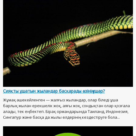
Сияқты ұшатын жыландар басқарады өзінің ұшар?
Жұмақ әшекейленген — жалғыз жыландар, олар біледі ұша
барлық жылан ерекшелік жоқ, аяғы жоқ, сондықтан олар қозғала
алады, тек еңбектеп. Бірақ ормандарында Таиланд, Индонезия,
Сингапур және басқа да жылы елдерінің кездестіруге бола...