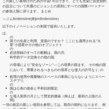
この新しい夜明けのための宇宙! 今日できて、とても光栄に合意契約
の設立について共通のビジョンとの原則にすべての国際パートナー
の参加人類に戻ります。 まとめ
—ジムBridenstine(@JimBridenstine)
以下のイノベーションの米国で提供いたします。
は、
の
国での生産と利用、資源のですか？ ここにも適用される"火
星"小惑星やその他のオブジェクト
の
必須登録のすべての船舶は、国の月;
科学的データ交換その他の国;
の登場により"安全なゾーン"—この境界の国ます。 その他の国
において、尊重されるべきものの境界とな侵入の許可なく; の
処理の使用や廃棄物のスペースの車両にならないようにスペー
スデブリ;
の
国は公表の使命と平和目的限定;
の
な侵入箇所の月として歴史的価値（例えば、最初の上陸の人
間).
一項の規定の新しい規則を参照しては、既存の契約になります。 例