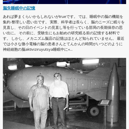
脳失睡眠中の記憶
あれば夢まくらいかもしれないがtrueです。 では、睡眠中の脳の機能を
集約-整理しい思い出です。 実際、科学者は長らく、脳のニーズに眠りを
見直し、その日のイベントの見直し等を行っている部局の長期保存の思
い出に。 その前に、受験生にもお勧めの研究眠る前の記憶する材料で
す。 しかし、メカニズム脳店の記憶はほとんど知られていません。 最近
では小さな微小電極の脳の患者さんとてんかんの時間がいつどのように
神経細胞の脳aktiviziruyutsya睡眠中に«...