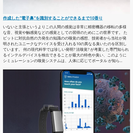
作成した"電子鼻"を識別することができるまで10香り
いないと主張というよりこの人間の感覚は非常に精密機器の移転の多様
な音、視覚や触感覚などの感覚としての習得のためにこの世界です。 た
ビットに対抗自然の力発生の知識のの嗅覚の感想、技術者から当社が発
明されたユニークなデバイスを受け入れる10の異なる臭いたのを区別し
ています。 何の現代科学では珍しい発明? 法嗅覚? が考案した専門知られ
るインテルデバイスを検出できることが最大の特色や臭い、このように
シミュレーションの嗅覚システムは、人体に応じてポータル が知ら...