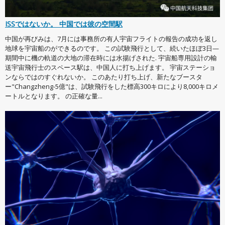
ISSではないか。 中国では彼の空間駅
中国が再びみは、7月には事務所の有人宇宙フライトの報告の成功を返し
地球を宇宙船のができるのです。 この試験飛行として、続いたほぼ3日—
期間中に機の軌道の大地の滞在時には水揚げされた. 宇宙船専用設計の輸
送宇宙飛行士のスペース駅は、中国人に打ち上げます。 宇宙ステーショ
ンならではのすぐれないか。 このあたり打ち上げ、新たなブースタ
ー"Changzheng-5億"は、試験飛行をした標高300キロにより8,000キロメ
ートルとなります。 の正確な量...