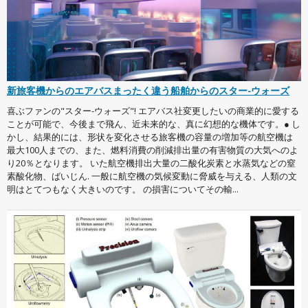
新旅客機からのエアバスまったく違う船舶からのスター-ウォーズ
喜ぶファンの"スター-ウォーズ"! エアバス社変更したいの商業的に愛する
ことが可能で、今後まで飛ん、近未来的な、真に幻想的な機体です。● し
かし、結果的には、形状を変化させる旅客機の容量の増加等の航空機は
最大100人までの、また、燃料消費の削減排出量の有害物質の大気へのよ
り20％となります。 いた航空機排出大量の二酸化炭素と水蒸気などの窒
素酸化物、ばいじん. 一般に航空機の気候変動に脅威を与える、人類の文
明はとてつもなく大きいのです。 の損害についてその輸...