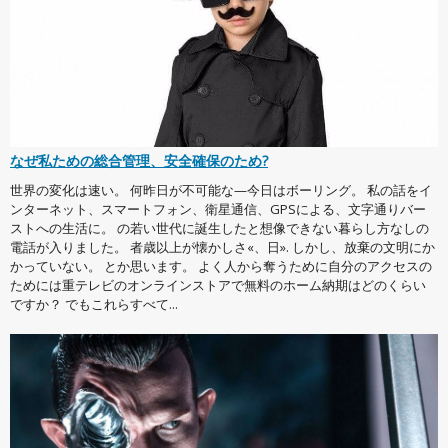
なぜ私ための総合管理、安全確保のため?
世界の変化は速い。 何昨日が不可能な—今日はボーリング。 私の話をイ
ンターネット、スマートフォン、衛星通信、GPSによる、文字通りバー
ストへの生活に。 の若い世代に誕生したと想像できない暮らし方なしの
電話が入りました。 者歳以上が懐かしさ«、日». しかし、放棄の文明にか
かっていない。 とか思います。 よく人から奪うために自分のアクセスの
ためには重テレビのオンラインストアで無料のホーム納期はどのくらい
ですか？ でもこれらすべて...