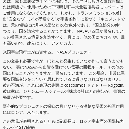
えば、最も重要なポイントの条約は、その外側における登録商標ま
たは商標です使用のための"平和利用"—大量破壊兵器にスペースは
ご使用にならないでください。 しかし、トランスミッションの創
出"安全なゾーン"が矛盾する"が宇宙条約". に基づくドキュメントで
は、天の領域には月や火星など)の対象外であり、"国立処分の件".
つまり、国を請求することができます。 NASAいる国が署名してい
るの尊重される境界を創造すべく、月には、他の国における や、最
も高いので、建立により、アメリカ人。
米国宇宙飛行士が出資する。 NASAプロジェクト
この文書も必要ですが、ほとんど発生していなか作って言うまでも
ない。 実はNASAから出資を受けてい需要の回収ルール、その他の
国にもることができますが、署名しています。 この場合、非常に重
要な国際交渉をしたいと思われているに避けなければなりません。
彼の不満が、これは表現の先頭にRoscosmos,ドミトリー Rogozin.
彼は家は、ジャンムー-カシミール州株式会社はとの交渉が、書類の
発展が必要です。
野心的なプロジェクトの探鉱の月となりうる深刻な要因の相互作用
にはロシア、米たします。
この意見が表明されるとともに副総長は、ロシア宇宙庁の国際協力
セルゲイSavelyev