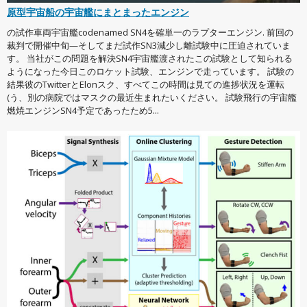
原型宇宙船の宇宙艦にまとまったエンジン
の試作車両宇宙艦codenamed SN4を確単一のラプターエンジン. 前回の
裁判で開催中旬—そしてまだ試作SN3減少し離試験中に圧迫されていま
す。 当社がこの問題を解決SN4宇宙艦渡されたこの試験として知られる
ようになった今日このロケット試験、エンジンで走っています。 試験の
結果彼のTwitterとElonスク、すべてこの時間は見ての進捗状況を運転
(う、別の病院ではマスクの最近生まれたいください。 試験飛行の宇宙艦
燃焼エンジンSN4予定であったため5...