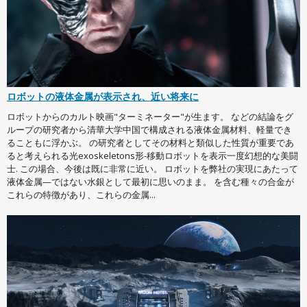
ロボットの液体金属が表示され、近い将来に
ロボットからのカルト映画"ターミネーター"が生ます。 などの結論をグ
ループの研究者から清華大学中国で構成される液体金属材料、軽量でき
ることもに浮かぶ。 の研究者としてその材料と類似した性質が重要であ
ると考えられる光exoskeletons形-移動ロボットを表示一度幻想的な美闘
士. この場合、今後は既に非常に近い。 ロボットを弊社の実現にあたって
液体金属—ではない水銀として最初に思いのまま。 を含む種々の合金が
これらの特徴があり、これらの金属...