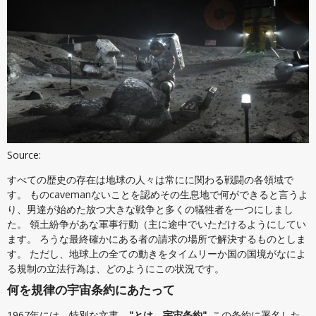
Source:
すべての歴史の存在は地球の人々は常にに関わる戦闘の各領域で
す。 ものcavemanないことを認めその生息地で何ができると言うよ
り、男達が始めた放つ大きな戦争と多くの犠牲者を一つにしまし
た。 領土紛争があな軍事行動（主に途中でいただけるようにしてい
ます。 ろうな最終確かにある者の請求の場所で解決するものとしま
す。 ただし、地球上の全ての動きをタイムリーか国の国境がなによ
る規制の立法行為は、どのようにこの状況です。
何を規律の宇宙条約にあたって
1967年には、特別な文書—
"とは、宇宙条約"
. この条約に署名した