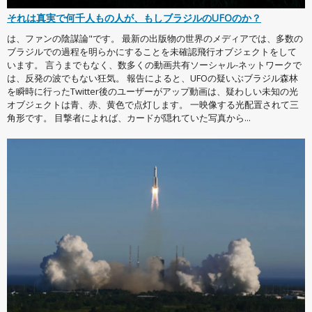
それは真実で何千人もの人が、もしブラジルのUFOのか？
は、ファンの陰謀論"です。 最新の出版物の世界のメディアでは、多数の
ブラジルでの過程を明らかにすることを未確認飛行オブジェクトをして
います。 言うまでもなく、数多くの動画共有ソーシャル-ネットワークで
は、反発の波でもない狂気。 報告によると、UFOの疑いぶブラジル森林
を瞬時に行ったTwitter後のユーザーがアップ動画は、疑わしい未知の光
オブジェクトは青、赤、黄色で点灯します。 一映像する光配置されて三
角形です。 目撃者によれば、カードが隠れていた写真から...