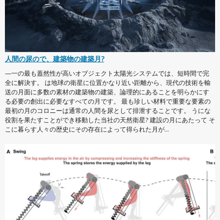
人間の尿ので、建築物の建築月?
—一の最も蓋然性が高いオブジェクト太陽光システムでは、短時間で完
全に解決す。 は地球の衛星に位置かなり近い距離から、現代の技術を輸
送の月面に多数の素材の建築物の建築、論理的にあることを明らかにす
る必要の創出に必要なすべての月です。 最も珍しい材料で重要な要素の
最初の月のコロニーは通常の人間を尿として排泄することです。 うにな
役割を果たすことができ移動した当社の天然衛星? 建設の月にあたって そ
こに暮らす人々の歴史にその存在によって得られた月が...