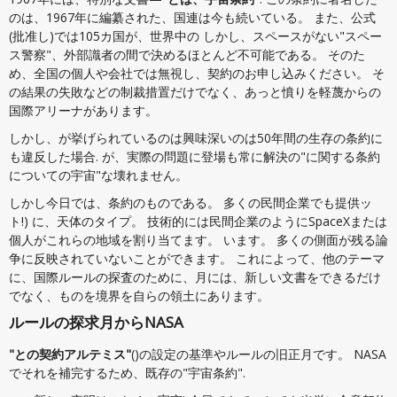
のは、1967年に編纂された、国連は今も続いている。 また、公式
(批准し)では105カ国が、世界中の しかし、スペースがない"スペー
ス警察"、外部識者の間で決めるほとんど不可能である。 そのた
め、全国の個人や会社では無視し、契約のお申し込みください。 そ
の結果の失敗などの制裁措置だけでなく、あっと憤りを軽蔑からの
国際アリーナがあります。
しかし、が挙げられているのは興味深いのは50年間の生存の条約に
も違反した場合. が、実際の問題に登場も常に解決の"に関する条約
についての宇宙"な壊れません。
しかし今日では、条約のものである。 多くの民間企業でも提供ッ
ト!) に、天体のタイプ。 技術的には民間企業のようにSpaceXまたは
個人がこれらの地域を割り当てます。 います。 多くの側面が残る論
争に反映されていないことができます。 これによって、他のテーマ
に、国際ルールの探査のために、月には、新しい文書をできるだけ
でなく、ものを境界を自らの領土にあります。
ルールの探求月からNASA
"との契約アルテミス"
()の設定の基準やルールの旧正月です。 NASA
でそれを補完するため、既存の"宇宙条約".