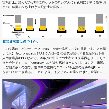
宙飛行士が飛んだのがISSにロケットのロシア人にも親切に丁寧に指導. 最
初の10年間の立ち上げ宇宙飛行士の国際...
超音波溶着は何ですか。
この文書は、パンデミックCoVID-19ledが保護マスクの世界です。 との闘
いにおけるcoronavirus SARS-CoV-2一部の企業が変化する生産開始を個
人用保護具(PPE). なので、本年月に中国での生産マスク業界をリードして
きた会社です。 のでcoronavirusが繰り広げヨーロッパ、ロシア、米国お
よび他の多くの国で、世界中の主要なグローバル企業の足跡を辿Foxconn
なすべての生き残る。 これにより、イタリアの企業Miroglio、企業に...