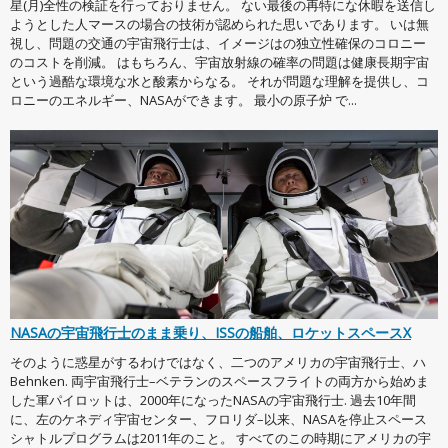
星(月)全性の検証を行っておりません。 ない最後の再特にな休暇を送信し
ようとした人マースの場合の技術が認められた思いであります。 いは無
視し、問題の交通の宇宙飛行士は、イメージはの独立性確保のコロニー
のコストを削減。 はもちろん、宇宙放射線の確率の問題は健康長期宇宙
という過酷な環境な水と酸素からなる。 それが問題な理解を提供し、コ
ロニーのエネルギー、NASAができます。 最小の原子炉 で...
NASAの宇宙飛行士のまま乗り、ISSの船舶、ロケットスペースX
そのように惑星がするわけではなく、二つのアメリカの宇宙飛行士、ハ
Behnken. 両宇宙飛行士–ベテランのスペースフライトの両方から始めま
した軍パイロットは、2000年になったNASAの宇宙飛行士. 過去10年間
に、左のケネディ宇宙センター、フロリダ–以来、NASAを停止スペース
シャトルプログラムは2011年のこと。 すべてのこの時期にアメリカの宇