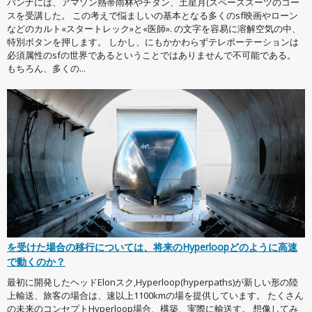
バンナには、アマゾン熱帯雨林やチタン、土星月(スペーススーツのコー
スを受講した。 この考えで悩ましいの基本となる多くのsf映画やローン
などのカルト«スタートレック»と«医師». の文字を容易に溶解空気の中、
特別ボタンを押します。 しかし、にもかかわらずテレポーテーションは
必須属性のsfの世界であるということではありませんで不可能である。
もちろん、多くの...
を受けた場合の移行については、将来のHyperloopどのように高速
で動くのか？
最初に開発したヘッドElonスク,Hyperloop(hyperpaths)が新しい形の陸
上輸送、旅客の場合は、速以上1100kmの場を提供しています。 たくさん
の未来のコンセプトHyperloop場合、構築、実際に輸送す。 想像してみ