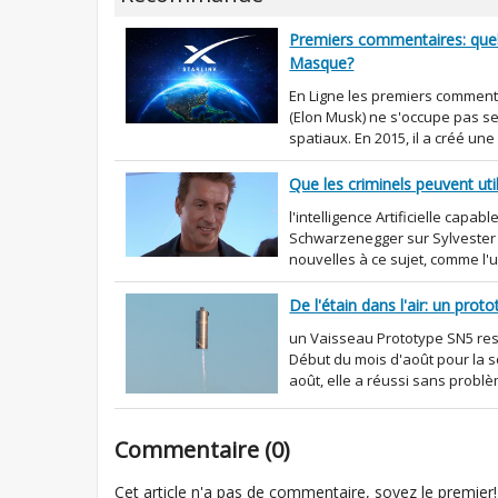
Premiers commentaires: quelle 
Masque?
En Ligne les premiers commenta
(Elon Musk) ne s'occupe pas se
spatiaux. En 2015, il a créé une 
Que les criminels peuvent utili
l'intelligence Artificielle cap
Schwarzenegger sur Sylvester 
nouvelles à ce sujet, comme l'un 
De l'étain dans l'air: un pro
un Vaisseau Prototype SN5 res
Début du mois d'août pour la so
août, elle a réussi sans problè
Commentaire (0)
Cet article n'a pas de commentaire, soyez le premier!