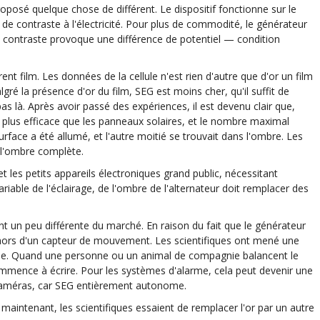
oposé quelque chose de différent. Le dispositif fonctionne sur le
s de contraste à l'électricité. Pour plus de commodité, le générateur
contraste provoque une différence de potentiel — condition
nt film. Les données de la cellule n'est rien d'autre que d'or un film
gré la présence d'or du film, SEG est moins cher, qu'il suffit de
as là. Après avoir passé des expériences, il est devenu clair que,
s plus efficace que les panneaux solaires, et le nombre maximal
surface a été allumé, et l'autre moitié se trouvait dans l'ombre. Les
t l'ombre complète.
les petits appareils électroniques grand public, nécessitant
ariable de l'éclairage, de l'ombre de l'alternateur doit remplacer des
nt un peu différente du marché. En raison du fait que le générateur
e hors d'un capteur de mouvement. Les scientifiques ont mené une
mée. Quand une personne ou un animal de compagnie balancent le
mence à écrire. Pour les systèmes d'alarme, cela peut devenir une
e caméras, car SEG entièrement autonome.
: maintenant, les scientifiques essaient de remplacer l'or par un autre