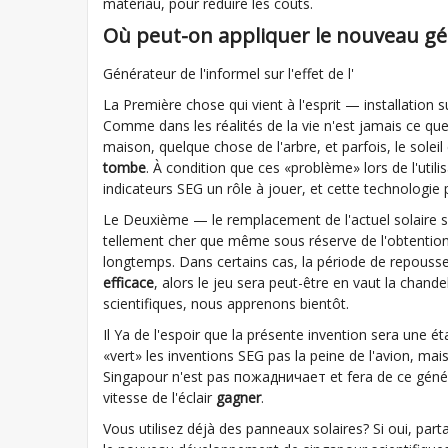
matériau, pour réduire les coûts.
Où peut-on appliquer le nouveau gén
Générateur de l'informel sur l'effet de l'
La Première chose qui vient à l'esprit — installation s
Comme dans les réalités de la vie n'est jamais ce que
maison, quelque chose de l'arbre, et parfois, le solei
tombe
. À condition que ces «problème» lors de l'util
indicateurs SEG un rôle à jouer, et cette technologie
Le Deuxième — le remplacement de l'actuel solaire s
tellement cher que même sous réserve de l'obtention d
longtemps. Dans certains cas, la période de repousser
efficace
, alors le jeu sera peut-être en vaut la chan
scientifiques, nous apprenons bientôt.
Il Ya de l'espoir que la présente invention sera une ét
«vert» les inventions SEG pas la peine de l'avion, mai
Singapour n'est pas пожадничает et fera de ce généra
vitesse de l'éclair
gagner
.
Vous utilisez déjà des panneaux solaires? Si oui, p