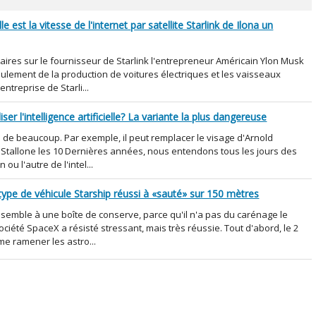
est la vitesse de l'internet par satellite Starlink de Ilona un
ires sur le fournisseur de Starlink l'entrepreneur Américain Ylon Musk
ulement de la production de voitures électriques et les vaisseaux
entreprise de Starli...
ser l'intelligence artificielle? La variante la plus dangereuse
able de beaucoup. Par exemple, il peut remplacer le visage d'Arnold
Stallone les 10 Dernières années, nous entendons tous les jours des
ou l'autre de l'intel...
totype de véhicule Starship réussi à «sauté» sur 150 mètres
semble à une boîte de conserve, parce qu'il n'a pas du carénage le
ciété SpaceX a résisté stressant, mais très réussie. Tout d'abord, le 2
me ramener les astro...