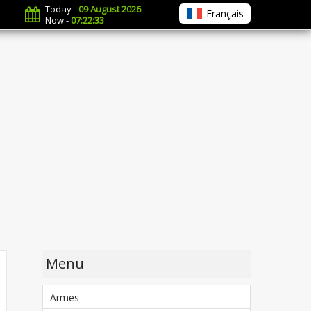
Today -
09 August 2026
Français
Now -
07:22:34
Menu
Armes