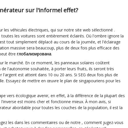
érateur sur l'informel effet?
ur les véhicules électriques, qui sur notre site web sélectionné .
 toutes les voitures sont entièrement éclairés. Où l'ombre ignore la
l est tout simplement déplacé au cours de la journée, et l'éclairage
isation massive sera beaucoup, plus de deux fois plus efficace des
 peut être
глобализирована
.
ur le marché. En ce moment, les panneaux solaires coûtent
e l'autonomie souhaitée, à porter leurs fruits, ils seront très
 l'argent est atteint dans 10 ou 20 ans. Si SEG deux fois plus de
delle. Essayez de mettre en œuvre le plan de singapouriens pour les
ape vers écologique avenir, en effet, à la différence de la plupart des
s l'inverse est moins cher et fonctionne mieux. À mon avis, si
teur abordable pour toutes les couches de la population, il est la
artagez les dans les commentaires ou de notre , comment jugez-vous