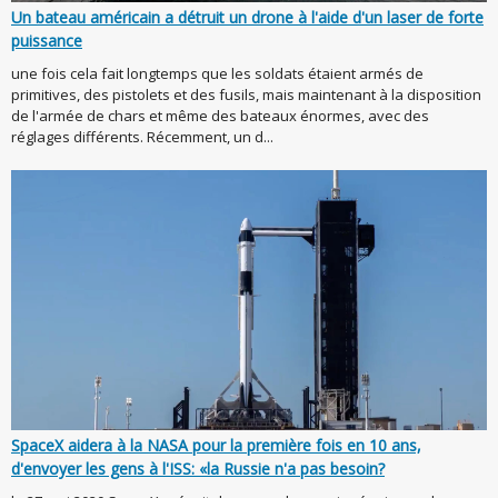
Un bateau américain a détruit un drone à l'aide d'un laser de forte
puissance
une fois cela fait longtemps que les soldats étaient armés de
primitives, des pistolets et des fusils, mais maintenant à la disposition
de l'armée de chars et même des bateaux énormes, avec des
réglages différents. Récemment, un d...
SpaceX aidera à la NASA pour la première fois en 10 ans,
d'envoyer les gens à l'ISS: «la Russie n'a pas besoin?