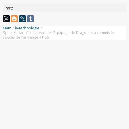
Part:
Main
/
la-technologie
/
SpaceX a lancé le bateau de l'Équipage de Dragon et a commis le
succès de l'arrimage à l'ISS