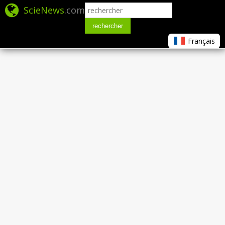
ScieNews
.com
rechercher
Français