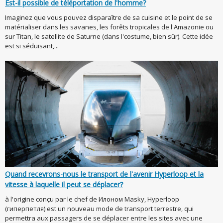
Est-il possible de téléportation de l'homme?
Imaginez que vous pouvez disparaître de sa cuisine et le point de se
matérialiser dans les savanes, les forêts tropicales de l'Amazonie ou
sur Titan, le satellite de Saturne (dans l'costume, bien sûr). Cette idée
est si séduisant,...
Quand recevrons-nous le transport de l'avenir Hyperloop et la
vitesse à laquelle il peut se déplacer?
à l'origine conçu par le chef de Илоном Masky, Hyperloop
(гиперпетля) est un nouveau mode de transport terrestre, qui
permettra aux passagers de se déplacer entre les sites avec une