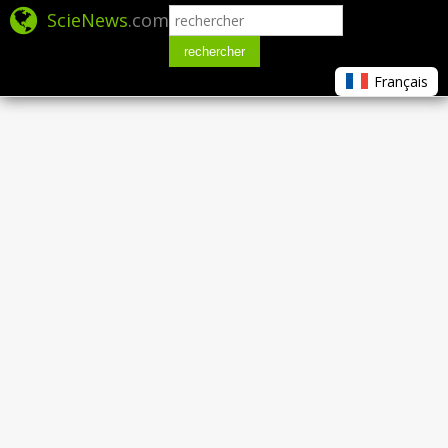
ScieNews
.com
rechercher
Français