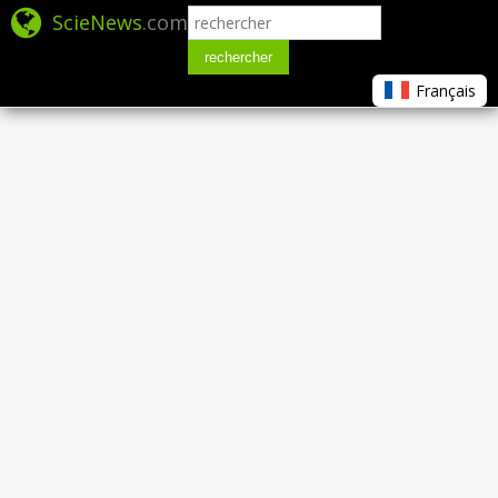
ScieNews
.com
rechercher
Français