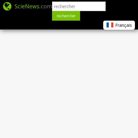
ScieNews
.com
rechercher
Français