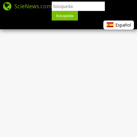
ScieNews
.com
búsqueda
Español