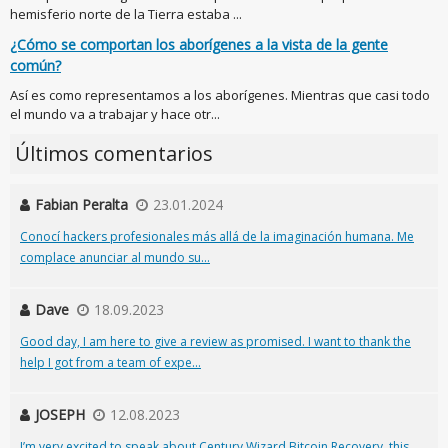
hemisferio norte de la Tierra estaba ...
¿Cómo se comportan los aborígenes a la vista de la gente
común?
Así es como representamos a los aborígenes. Mientras que casi todo
el mundo va a trabajar y hace otr...
Últimos comentarios
Fabian Peralta
23.01.2024
Conocí hackers profesionales más allá de la imaginación humana. Me
complace anunciar al mundo su...
Dave
18.09.2023
Good day, I am here to give a review as promised. I want to thank the
help I got from a team of expe...
JOSEPH
12.08.2023
I’m very excited to speak about Century Wizard Bitcoin Recovery, this