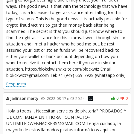
ways. The good news is that with the technology that we have
today, it is a lot easier to get assistance after falling for this
type of scams. This is the good news. It is actually possible for
crypto fraud victims to get their money back after being
scammed. The secret is that you should just know where to
find the right assistance for this scams. I went through similar
situation and i met a hacker who helped me out. be rest
assured your lost or stolen funds will be recovered back to
either your wallet or bank account depending on how you
want to receive it. contact them here if you are in similar
situation. https://blokckwiz.wixsite.com/blockwiz Email:
blokckwiz@gmail.com Tel: +1 (949) 659‑7928 (whatsapp only)
Respuesta
0
0
Jarlinson mercy
2022-08-17 в 03:20:54
Hola a todos, ¿Necesitan servicios de piratería? PROBADOS Y
DE CONFIANZA EN 1 HORA... CONTACTO=
UNLIMITEDWEBHACKERS@GMAIL.COM Tenga cuidado, la
mayoría de estos llamados piratas informáticos aquí son