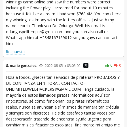
winnings came online and saw the numbers were correct
including the Power play. I screamed for about 10 minutes
because it felt like a dream. I had won $768.4M. You can check
my winning testimony with the lottery officials just with my
name search. Thank you Dr. Odunga. Well, his email is
odungaspelltemple@gmail.com and you can also call or
Whats-app him at +2348167159012 so you guys can contact
him
Respuesta
0
0
mario gonzalez
2022-08-05 в 03:05:02
Hola a todos, ¿Necesitan servicios de piratería? PROBADOS Y
DE CONFIANZA EN 1 HORA... CONTACTO=
UNLIMITEDWEBHACKERS@GMAIL.COM Tenga cuidado, la
mayoría de estos llamados piratas informáticos aquí son
impostores, sé cómo funcionan los piratas informáticos
reales, nunca se anuncian a sí mismos de manera tan crédula
y siempre son discretos. He sido estafado tantas veces por
desesperación tratando de encontrar ayuda urgente para
cambiar mis calificaciones escolares, finalmente mi amigo me