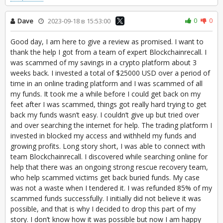
0
0
Dave
2023-09-18 в 15:53:00
Good day, I am here to give a review as promised. I want to
thank the help I got from a team of expert Blockchainrecall. I
was scammed of my savings in a crypto platform about 3
weeks back. I invested a total of $25000 USD over a period of
time in an online trading platform and I was scammed of all
my funds. It took me a while before I could get back on my
feet after I was scammed, things got really hard trying to get
back my funds wasn’t easy. I couldn’t give up but tried over
and over searching the internet for help. The trading platform I
invested in blocked my access and withheld my funds and
growing profits. Long story short, I was able to connect with
team Blockchainrecall. I discovered while searching online for
help that there was an ongoing strong rescue recovery team,
who help scammed victims get back buried funds. My case
was not a waste when I tendered it. I was refunded 85% of my
scammed funds successfully. I initially did not believe it was
possible, and that is why I decided to drop this part of my
story. I don’t know how it was possible but now I am happy