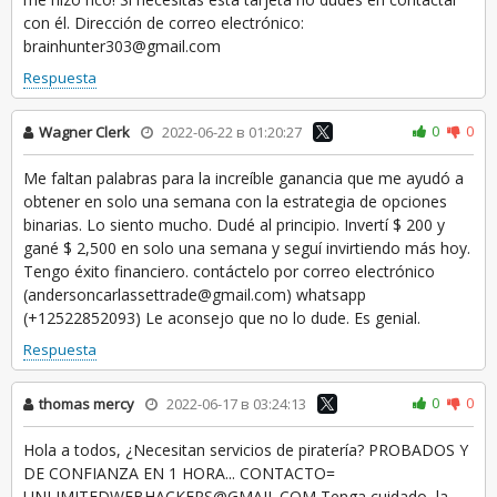
con él. Dirección de correo electrónico:
brainhunter303@gmail.com
Respuesta
0
0
Wagner Clerk
2022-06-22 в 01:20:27
Me faltan palabras para la increíble ganancia que me ayudó a
obtener en solo una semana con la estrategia de opciones
binarias. Lo siento mucho. Dudé al principio. Invertí $ 200 y
gané $ 2,500 en solo una semana y seguí invirtiendo más hoy.
Tengo éxito financiero. contáctelo por correo electrónico
(andersoncarlassettrade@gmail.com) whatsapp
(+12522852093) Le aconsejo que no lo dude. Es genial.
Respuesta
0
0
thomas mercy
2022-06-17 в 03:24:13
Hola a todos, ¿Necesitan servicios de piratería? PROBADOS Y
DE CONFIANZA EN 1 HORA... CONTACTO=
UNLIMITEDWEBHACKERS@GMAIL.COM Tenga cuidado, la