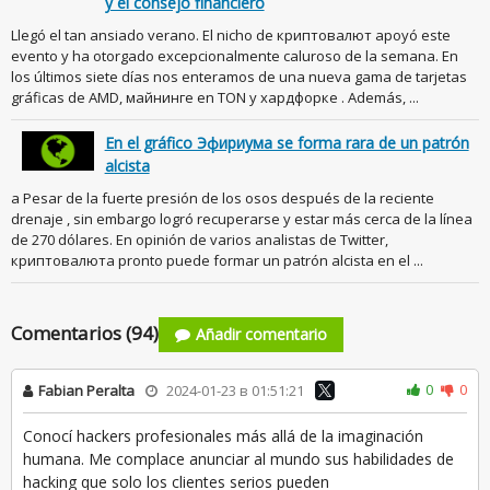
y el consejo financiero
Llegó el tan ansiado verano. El nicho de криптовалют apoyó este
evento y ha otorgado excepcionalmente caluroso de la semana. En
los últimos siete días nos enteramos de una nueva gama de tarjetas
gráficas de AMD, майнинге en TON y хардфорке . Además, ...
En el gráfico Эфириума se forma rara de un patrón
alcista
a Pesar de la fuerte presión de los osos después de la reciente
drenaje , sin embargo logró recuperarse y estar más cerca de la línea
de 270 dólares. En opinión de varios analistas de Twitter,
криптовалюта pronto puede formar un patrón alcista en el ...
Comentarios (94)
Añadir comentario
0
0
Fabian Peralta
2024-01-23 в 01:51:21
Conocí hackers profesionales más allá de la imaginación
humana. Me complace anunciar al mundo sus habilidades de
hacking que solo los clientes serios pueden