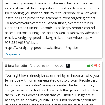
recover my money, there is no shame in becoming a scam
victim of one of these sophisticated and predatory operations.
By reporting you may be able to recover some or all of your
lost funds and prevent the scammers from targeting others.
To recover your Scammed Bitcoin funds, Scammed funds,
Clear or Erase Criminal Records, Mobile spy remote control
access, Bitcoin Mining Contact this Genius Recovery Advocate.
Email: wzardgarryspeedhack@gmail.com OR Whatsapp: +1
928 534 9618 Website:
https://wzardgarryspeedhac.wixsite.com/my-site-1
Respuesta
0
0
Julia Benedict
2022-10-12 в 19:22:22
You might have already be scammed by an imposter who you
fell in love with, or an unregulated crypto broker. People that
fall for such frauds don't always consider the fact that they
can get assistance for this. They think that people will laugh at
them. But, this doesn't mean that you should just ignore it,
and try to go on with your life. This is not something you are
going to forget over night and it may affect you in a lot of