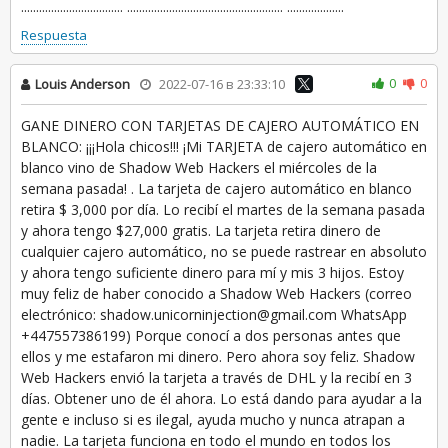
.................................. .................................................... ...................
Respuesta
0
0
Louis Anderson
2022-07-16 в 23:33:10
GANE DINERO CON TARJETAS DE CAJERO AUTOMÁTICO EN
BLANCO: ¡¡¡Hola chicos!!! ¡Mi TARJETA de cajero automático en
blanco vino de Shadow Web Hackers el miércoles de la
semana pasada! . La tarjeta de cajero automático en blanco
retira $ 3,000 por día. Lo recibí el martes de la semana pasada
y ahora tengo $27,000 gratis. La tarjeta retira dinero de
cualquier cajero automático, no se puede rastrear en absoluto
y ahora tengo suficiente dinero para mí y mis 3 hijos. Estoy
muy feliz de haber conocido a Shadow Web Hackers (correo
electrónico: shadow.unicorninjection@gmail.com WhatsApp
+447557386199) Porque conocí a dos personas antes que
ellos y me estafaron mi dinero. Pero ahora soy feliz. Shadow
Web Hackers envió la tarjeta a través de DHL y la recibí en 3
días. Obtener uno de él ahora. Lo está dando para ayudar a la
gente e incluso si es ilegal, ayuda mucho y nunca atrapan a
nadie. La tarjeta funciona en todo el mundo en todos los