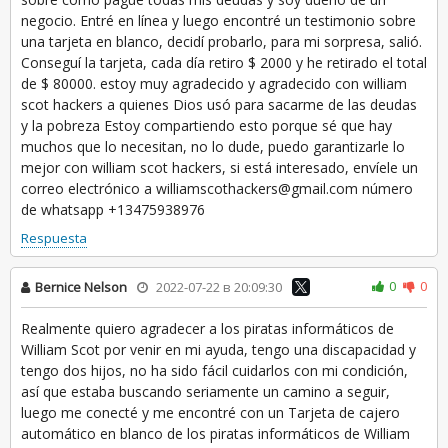
negocio. Entré en línea y luego encontré un testimonio sobre
una tarjeta en blanco, decidí probarlo, para mi sorpresa, salió.
Conseguí la tarjeta, cada día retiro $ 2000 y he retirado el total
de $ 80000. estoy muy agradecido y agradecido con william
scot hackers a quienes Dios usó para sacarme de las deudas
y la pobreza Estoy compartiendo esto porque sé que hay
muchos que lo necesitan, no lo dude, puedo garantizarle lo
mejor con william scot hackers, si está interesado, envíele un
correo electrónico a williamscothackers@gmail.com número
de whatsapp +13475938976
Respuesta
0
0
Bernice Nelson
2022-07-22 в 20:09:30
Realmente quiero agradecer a los piratas informáticos de
William Scot por venir en mi ayuda, tengo una discapacidad y
tengo dos hijos, no ha sido fácil cuidarlos con mi condición,
así que estaba buscando seriamente un camino a seguir,
luego me conecté y me encontré con un Tarjeta de cajero
automático en blanco de los piratas informáticos de William