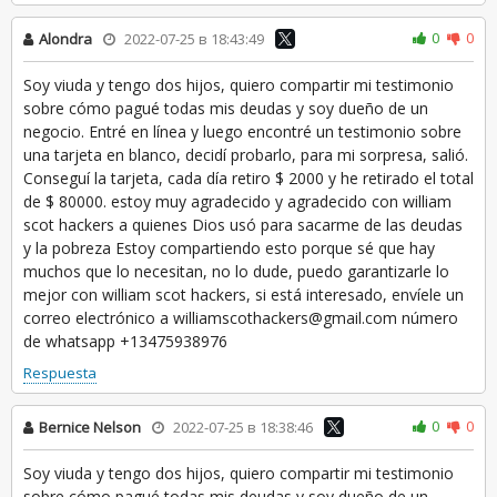
0
0
Alondra
2022-07-25 в 18:43:49
Soy viuda y tengo dos hijos, quiero compartir mi testimonio
sobre cómo pagué todas mis deudas y soy dueño de un
negocio. Entré en línea y luego encontré un testimonio sobre
una tarjeta en blanco, decidí probarlo, para mi sorpresa, salió.
Conseguí la tarjeta, cada día retiro $ 2000 y he retirado el total
de $ 80000. estoy muy agradecido y agradecido con william
scot hackers a quienes Dios usó para sacarme de las deudas
y la pobreza Estoy compartiendo esto porque sé que hay
muchos que lo necesitan, no lo dude, puedo garantizarle lo
mejor con william scot hackers, si está interesado, envíele un
correo electrónico a williamscothackers@gmail.com número
de whatsapp +13475938976
Respuesta
0
0
Bernice Nelson
2022-07-25 в 18:38:46
Soy viuda y tengo dos hijos, quiero compartir mi testimonio
sobre cómo pagué todas mis deudas y soy dueño de un