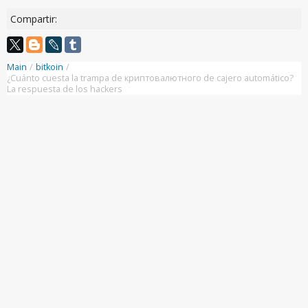
Compartir:
Main
/
bitkoin
/
¿Cuánto cuesta la trampa de криптовалютного de cajero automático?
La respuesta de los hackers