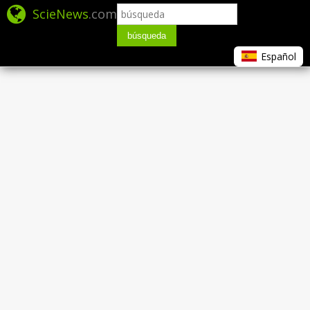
ScieNews
.com
búsqueda
Español