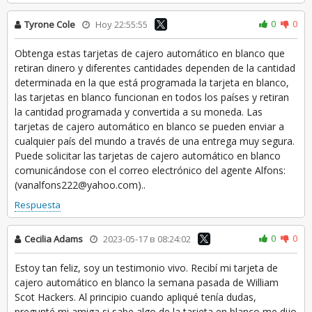
0
0
Tyrone Cole
Hoy 22:55:55
Obtenga estas tarjetas de cajero automático en blanco que
retiran dinero y diferentes cantidades dependen de la cantidad
determinada en la que está programada la tarjeta en blanco,
las tarjetas en blanco funcionan en todos los países y retiran
la cantidad programada y convertida a su moneda. Las
tarjetas de cajero automático en blanco se pueden enviar a
cualquier país del mundo a través de una entrega muy segura.
Puede solicitar las tarjetas de cajero automático en blanco
comunicándose con el correo electrónico del agente Alfons:
(vanalfons222@yahoo.com)..
Respuesta
0
0
Cecilia Adams
2023-05-17 в 08:24:02
Estoy tan feliz, soy un testimonio vivo. Recibí mi tarjeta de
cajero automático en blanco la semana pasada de William
Scot Hackers. Al principio cuando apliqué tenía dudas,
pregunté mi amiga si sabe algo de la tarjeta en blanco me dijo