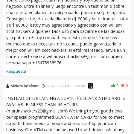
negocio. Entré en línea y luego encontré un testimonio sobre
una tarjeta en blanco, decidí probarlo, para mi sorpresa, salió.
Conseguí la tarjeta, cada día retiro $ 2000 y he retirado el total
de $ 80000. estoy muy agradecido y agradecido con william
scot hackers a quienes Dios usó para sacarme de las deudas
y la pobreza Estoy compartiendo esto porque sé que hay
muchos que lo necesitan, no lo dude, puedo garantizarle lo
mejor con william scot hackers, si está interesado, envíele un
correo electrónico a williamscothackers@gmail.com número
de whatsapp +13475938976
Respuesta
0
0
Miriam Adelson
2022-11-21 в 11:26:56
INSTEAD OF OBTAINING A LOAN,THE BLANK ATM CARD IS
AVAILABLE INLESS THAN 44 HOURS
{martinshackers22@gmail.com} We bring to you good news,
our special programmed BLANK ATM CARD for you to meet
up with those needs of yours and also start up your own
business. Our ATM card can be used to withdraw cash at any