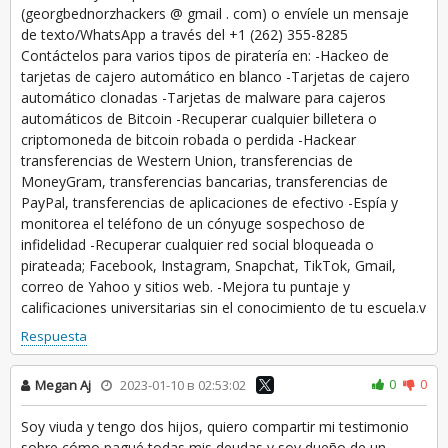
(georgbednorzhackers @ gmail . com) o envíele un mensaje
de texto/WhatsApp a través del +1 (262) 355-8285
Contáctelos para varios tipos de piratería en: -Hackeo de
tarjetas de cajero automático en blanco -Tarjetas de cajero
automático clonadas -Tarjetas de malware para cajeros
automáticos de Bitcoin -Recuperar cualquier billetera o
criptomoneda de bitcoin robada o perdida -Hackear
transferencias de Western Union, transferencias de
MoneyGram, transferencias bancarias, transferencias de
PayPal, transferencias de aplicaciones de efectivo -Espía y
monitorea el teléfono de un cónyuge sospechoso de
infidelidad -Recuperar cualquier red social bloqueada o
pirateada; Facebook, Instagram, Snapchat, TikTok, Gmail,
correo de Yahoo y sitios web. -Mejora tu puntaje y
calificaciones universitarias sin el conocimiento de tu escuela.v
Respuesta
0
0
Megan Aj
2023-01-10 в 02:53:02
Soy viuda y tengo dos hijos, quiero compartir mi testimonio
sobre cómo pagué todas mis deudas y soy dueño de un