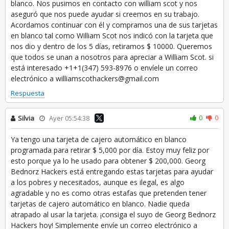
blanco. Nos pusimos en contacto con william scot y nos
aseguró que nos puede ayudar si creemos en su trabajo.
Acordamos continuar con él y compramos una de sus tarjetas
en blanco tal como William Scot nos indicó con la tarjeta que
nos dio y dentro de los 5 días, retiramos $ 10000. Queremos
que todos se unan a nosotros para apreciar a William Scot. si
está interesado +1+1(347) 593-8976 o envíele un correo
electrónico a williamscothackers@gmail.com
Respuesta
0
0
Silvia
Ayer 05:54:38
Ya tengo una tarjeta de cajero automático en blanco
programada para retirar $ 5,000 por día. Estoy muy feliz por
esto porque ya lo he usado para obtener $ 200,000. Georg
Bednorz Hackers está entregando estas tarjetas para ayudar
a los pobres y necesitados, aunque es ilegal, es algo
agradable y no es como otras estafas que pretenden tener
tarjetas de cajero automático en blanco. Nadie queda
atrapado al usar la tarjeta. ¡consiga el suyo de Georg Bednorz
Hackers hoy! Simplemente envíe un correo electrónico a