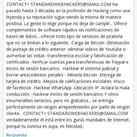
CONTACT= STANDARDWEBHACKERS@GMAIL.COM Ha
pasado hasta 2 décadas en la profesión de Hacking como una
leyenda y su reputación sigue siendo la misma de manera
positiva. La gente lo elige porque no deja de cumplir... Ofrece
complementos de software rápidos sin notificaciones de
bases de datos... ofrecer todo tipo de servicios de piratería
que no se limitan a lo siguiente; -Carga de Bitcoin -Eliminación
de puntaje de crédito anterior -eliminar videos de Youtube o
aumentar las vistas -transferencia escolar y falsificación de
certificados -Verificar cuentas para transferencias de Paypal e
inicios de sesión bancarios. -Hackear el sistema judicial y
borrar antecedentes penales - Minería Bitcoin -Entrega de
tarjeta de crédito -Mejora de calificaciones escolares -truco
de facebook -Hackear WhatsApp -Ubicación IP -Aclara la mala
conducción. -Hackear inicios de sesión bancarios Y otros
innumerables servicios, pero no gratuitos... se entrega
perfectamente sin ningún arrepentimiento por parte de ningún
cliente... CONTACT= STANDARDWEBHACKERS@GMAIL.COM
verdaderamente él está entre los gurús mundiales de Internet..
porque tu sonrisa es suya, es felicidad,.
Respuesta