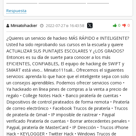
.................................. .................................................... ........................
Respuesta
0
0
Miniatohacker
2022-07-27 в 16:43:58
¿Quieres un servicio de hackeo MÁS RÁPIDO e INTELIGENTE?
Usted ha sido reprobando sus cursos en la escuela y quiere
ACTUALIZAR SUS PUNTAJES ESCOLARES Y ¿LOS GRADOS?
Entonces es su día de suerte para conocer a los más
EFICIENTES, CONFIABLES, El equipo de hacking de SWIFT y
SMART está vivo... Miniato111sali... Ofrecemos el siguientes
servicios: aprenda lo que hace que el inteligente sepa con solo
un consejos aprendibles. Podemos ofrecer servicios como •
Ya hackeado en línea pines de compras a la venta a precio de
regalo • College Notes Hack • Banco piratería de cuentas •
Dispositivos de control pirateados de forma remota • Piratería
de correo electrónico • Facebook Trucos de piratería • Trucos
de piratería de Gmail • IP imposible de rastrear • Paypal
verificado Piratería de cuentas • Borrar antecedentes penales •
Paypal, piratería de MasterCard • IP Dirección • Trucos iPhone
Hack • KEYLOGGER • Twitter Hack • Windows Trucos de