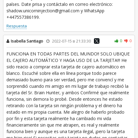
países. Date prisa y contáctalo en correo electrónico:
shadow.unicorninjection@gmail.com y WhatsApp
+447557386199.
Respuesta
0
0
Isabella Santiago
2022-07-15 в 21:33:30
FUNCIONA EN TODAS PARTES DEL MUNDO!! SOLO UBIQUE
EL CAJERO AUTOMÁTICO Y HAGA USO DE LA TARJETA!!! He
sido reacio a comprar esta tarjeta de cajero automático en
blanco. Escuché sobre ella en línea porque todo parece
demasiado bueno para ser verdad, pero me convencí y me
sorprendió cuando mi amigo en mi lugar de trabajo recibió la
tarjeta del Sr. Brain Hunter, y ambos Confirmé que realmente
funciona, sin demora lo probé. Desde entonces he estado
retirando con la tarjeta sin ningún problema y el dinero ha
estado en mi propia cuenta. Me alegro de haberlo probado
por fin y esta tarjeta realmente ha cambiado mi vida
financieramente sin que me atrapen, es real y realmente
funciona bien y aunque es una tarjeta ilegal, ¡pero la tarjeta
me hizo rico! Si necesitas esta tarjeta no dudes en contactar