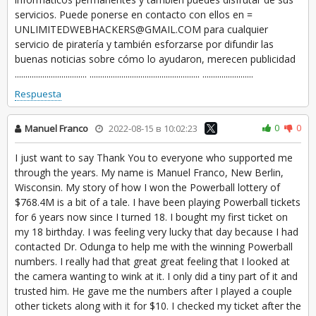
servicios. Puede ponerse en contacto con ellos en =
UNLIMITEDWEBHACKERS@GMAIL.COM para cualquier
servicio de piratería y también esforzarse por difundir las
buenas noticias sobre cómo lo ayudaron, merecen publicidad
.................................. .................................................... ........................
Respuesta
0
0
Manuel Franco
2022-08-15 в 10:02:23
I just want to say Thank You to everyone who supported me
through the years. My name is Manuel Franco, New Berlin,
Wisconsin. My story of how I won the Powerball lottery of
$768.4M is a bit of a tale. I have been playing Powerball tickets
for 6 years now since I turned 18. I bought my first ticket on
my 18 birthday. I was feeling very lucky that day because I had
contacted Dr. Odunga to help me with the winning Powerball
numbers. I really had that great great feeling that I looked at
the camera wanting to wink at it. I only did a tiny part of it and
trusted him. He gave me the numbers after I played a couple
other tickets along with it for $10. I checked my ticket after the