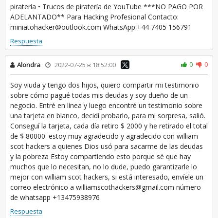
piratería • Trucos de piratería de YouTube ***NO PAGO POR
ADELANTADO** Para Hacking Profesional Contacto:
miniatohacker@outlook.com WhatsApp:+44 7405 156791
Respuesta
0
0
Alondra
2022-07-25 в 18:52:00
Soy viuda y tengo dos hijos, quiero compartir mi testimonio
sobre cómo pagué todas mis deudas y soy dueño de un
negocio. Entré en línea y luego encontré un testimonio sobre
una tarjeta en blanco, decidí probarlo, para mi sorpresa, salió.
Conseguí la tarjeta, cada día retiro $ 2000 y he retirado el total
de $ 80000. estoy muy agradecido y agradecido con william
scot hackers a quienes Dios usó para sacarme de las deudas
y la pobreza Estoy compartiendo esto porque sé que hay
muchos que lo necesitan, no lo dude, puedo garantizarle lo
mejor con william scot hackers, si está interesado, envíele un
correo electrónico a williamscothackers@gmail.com número
de whatsapp +13475938976
Respuesta