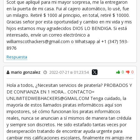
Scot que apliqué para mi mayor sorpresa, me la entregaron
en la puerta de mi casa. Fui al cajero automático, lo usé, fue
un milagro. Retiré $ 1000 al principio, en total, retiré $ 10000.
Gracias señor por esta oportunidad y cambio en mi vida y mis
hijos estamos muy agradecidos DIOS LO BENDIGA. Si está
interesado, envíe un correo electrónico a
williamscothackers@gmail.com o Whatsapp al +1 (347) 593-
8976
Respuesta
0
0
mario gonzalez
2022-07-21 в 01:23:54
Hola a todos, ¿Necesitan servicios de piratería? PROBADOS Y
DE CONFIANZA EN 1 HORA... CONTACTO=
UNLIMITEDWEBHACKERS@GMAIL.COM Tenga cuidado, la
mayoría de estos llamados piratas informáticos aquí son
impostores, sé cómo funcionan los piratas informáticos
reales, nunca se anuncian a sí mismos de manera tan crédula
y siempre son discretos. He sido estafado tantas veces por
desesperación tratando de encontrar ayuda urgente para
cambiar mis calificaciones escolares, finalmente mi amigo me