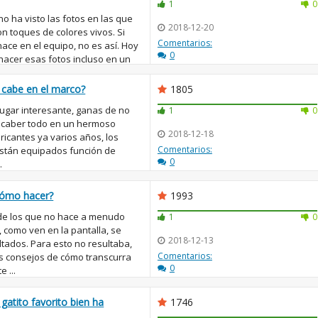
1
0
o ha visto las fotos en las que
2018-12-20
con toques de colores vivos. Si
Comentarios:
ace en el equipo, no es así. Hoy
0
hacer esas fotos incluso en un
o cabe en el marco?
1805
lugar interesante, ganas de no
1
0
e caber todo en un hermoso
2018-12-18
bricantes ya varios años, los
Comentarios:
están equipados función de
0
.
Cómo hacer?
1993
e los que no hace a menudo
1
0
 como ven en la pantalla, se
2018-12-13
tados. Para esto no resultaba,
Comentarios:
s consejos de cómo transcurra
0
 ...
gatito favorito bien ha
1746