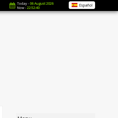
Today -
06 August 2026
Español
Now -
22:52:41