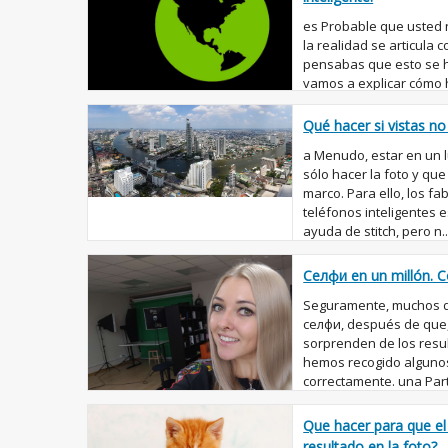
es Probable que usted n
la realidad se articula 
pensabas que esto se h
vamos a explicar cómo 
teléfono in...
Qué hacer si vistas n
a Menudo, estar en un 
sólo hacer la foto y qu
marco. Para ello, los fa
teléfonos inteligentes 
ayuda de stitch, pero n..
Селфи en un millón. 
Seguramente, muchos d
селфи, después de que,
sorprenden de los resul
hemos recogido alguno
correctamente. una Parte
Que hacer para que el 
resultado en la foto?