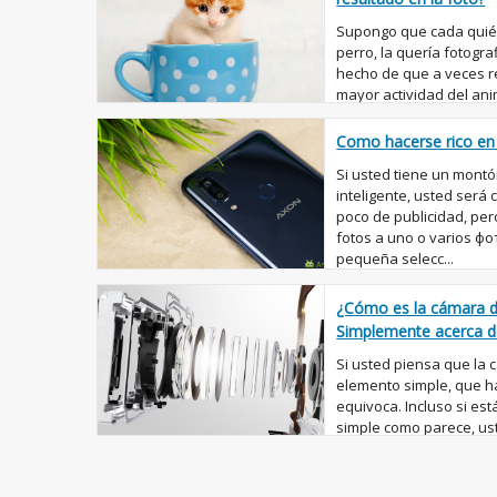
Supongo que cada quién
perro, la quería fotogra
hecho de que a veces re
mayor actividad del anim
absoluta indiferencia...
Como hacerse rico en 
Si usted tiene un montó
inteligente, usted será
poco de publicidad, pero
fotos a uno o varios 
pequeña selecc...
¿Cómo es la cámara 
Simplemente acerca de 
Si usted piensa que la
elemento simple, que h
equivoca. Incluso si es
simple como parece, ust
realidad es mucho más..