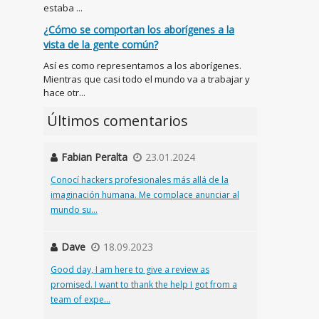
estaba ...
¿Cómo se comportan los aborígenes a la
vista de la gente común?
Así es como representamos a los aborígenes.
Mientras que casi todo el mundo va a trabajar y
hace otr...
Últimos comentarios
Fabian Peralta
23.01.2024
Conocí hackers profesionales más allá de la
imaginación humana. Me complace anunciar al
mundo su...
Dave
18.09.2023
Good day, I am here to give a review as
promised. I want to thank the help I got from a
team of expe...