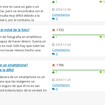
1
0
 vive en casa un gato o un
2018-12-06
fiar, pero se encontraba con el
Comentarios:
sulta muy difícil debido a la
0
al o, por el contrario, la
el móvil de la foto?
1733
n de fotografía en el teléfono
1
0
 capaz de hacer dinero. Suena un
2018-12-04
 es real. Sólo hay que subir las
Comentarios:
фотостоков. Hemos hecho una
0
de un smartphone?
1796
la difícil
1
0
 cámara de un smartphone es un
2018-11-29
ace que las imágenes se
Comentarios:
tá seguro de que él no es tan
0
ed todavía lejos de la verdad. En
.