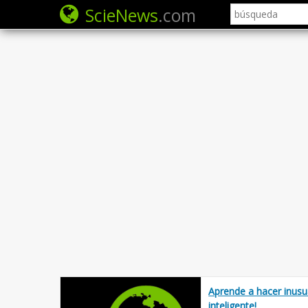
ScieNews
.com
Aprende a hacer inusu
inteligente!