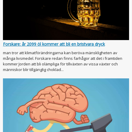
Forskare: år 2099 öl kommer att bli en bristvara dryck
man tror att klimatförändringarna kan beröva mänskligheten av
många livsmedel. Forskare redan finns farhågor att det i framtiden
kommer Jorden att bli olämpliga för tillväxten av vissa växter och
människor blir tillgänglig choklad...