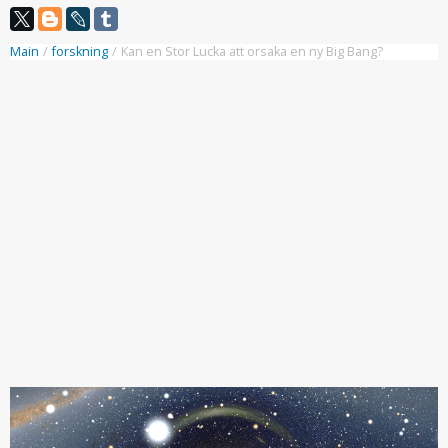
Main
/
forskning
/
Kan en Stor Lucka att orsaka en ny Big Bang?