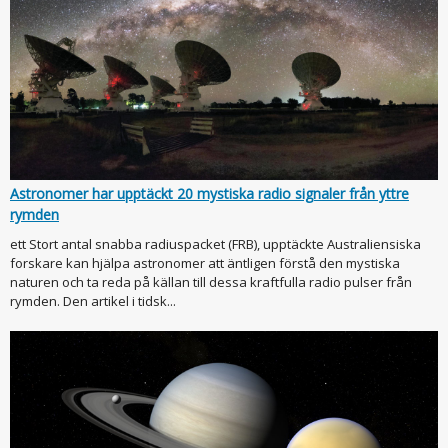
Astronomer har upptäckt 20 mystiska radio signaler från yttre
rymden
ett Stort antal snabba radiuspacket (FRB), upptäckte Australiensiska
forskare kan hjälpa astronomer att äntligen förstå den mystiska
naturen och ta reda på källan till dessa kraftfulla radio pulser från
rymden. Den artikel i tidsk...