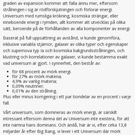
graden av expansion kommer att falla ännu mer, eftersom
strålningen i sig är rödförskjutningen och förlorar energi.
Universum med rumsliga krökning, kosmiska strängar, eller
inneboende energi i rymden, allt kommer att utvecklas på olika
sätt, beroende på de förhållanden av alla komponenter av energi.
Baserat på full uppsättning av avstånd, vi kunde genomföra,
inklusive variabla stjärnor, galaxer av olika typer och egenskaper
och supernova typ Ia och kosmiska bakgrundsstrålningen, och
klustring och korrelationer av galaxer, vi kunde bestämma exakt
vad universum är gjort. I synnerhet, den består av:
för 68 procent av mörk energi.
för 27% av mörk materia;
4,9% av vanlig materia;
0,09% neutriner;
0,01% av den strålning.
Plus eller minus korrigering i ett par tiondelar av en procent i varje
fall.
Vårt universum, som domineras av mörk energi, är särskilt
intressant eftersom denna del av Universum inte existera, för att
inte nämna hans dominans. Och ändå, här är vi, efter cirka 13,8
miljarder år efter Big Bang, vi lever i ett Universum där mörk