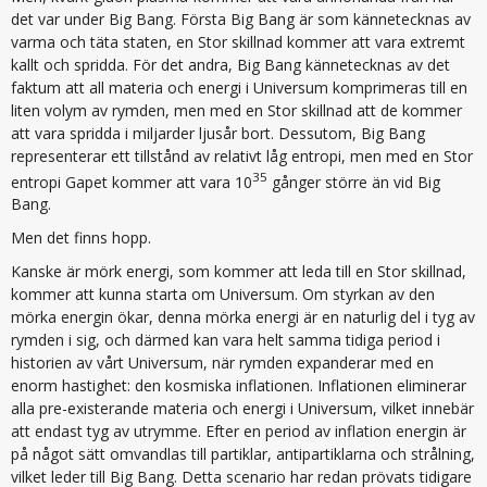
det var under Big Bang. Första Big Bang är som kännetecknas av
varma och täta staten, en Stor skillnad kommer att vara extremt
kallt och spridda. För det andra, Big Bang kännetecknas av det
faktum att all materia och energi i Universum komprimeras till en
liten volym av rymden, men med en Stor skillnad att de kommer
att vara spridda i miljarder ljusår bort. Dessutom, Big Bang
representerar ett tillstånd av relativt låg entropi, men med en Stor
35
entropi Gapet kommer att vara 10
gånger större än vid Big
Bang.
Men det finns hopp.
Kanske är mörk energi, som kommer att leda till en Stor skillnad,
kommer att kunna starta om Universum. Om styrkan av den
mörka energin ökar, denna mörka energi är en naturlig del i tyg av
rymden i sig, och därmed kan vara helt samma tidiga period i
historien av vårt Universum, när rymden expanderar med en
enorm hastighet: den kosmiska inflationen. Inflationen eliminerar
alla pre-existerande materia och energi i Universum, vilket innebär
att endast tyg av utrymme. Efter en period av inflation energin är
på något sätt omvandlas till partiklar, antipartiklarna och strålning,
vilket leder till Big Bang. Detta scenario har redan prövats tidigare