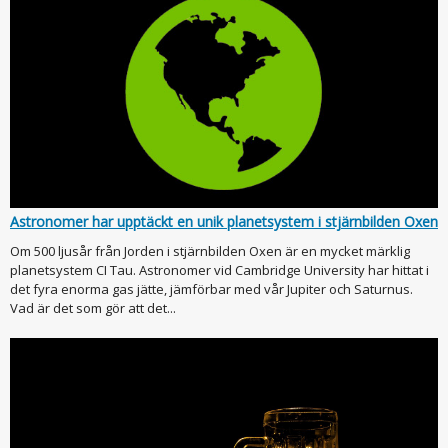
Astronomer har upptäckt en unik planetsystem i stjärnbilden Oxen
Om 500 ljusår från Jorden i stjärnbilden Oxen är en mycket märklig
planetsystem CI Tau. Astronomer vid Cambridge University har hittat i
det fyra enorma gas jätte, jämförbar med vår Jupiter och Saturnus.
Vad är det som gör att det...