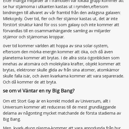
Efter många miljarder år i framtiden vår lokala grupp kommer att
se hur stjärnorna i utkanten kastas ut i rymden,eftersom
bindningen till allvaret av vår framtid från den avlägsna galaxen:
Mlekojedy. Över tid, fler och fler stjärnor kastas ut, det är inte
förstört struktur känd för oss som galaxy och inte kommer att
förvandlas till en osammanhängande samling av miljarder
stjärnor och stjärnornas kroppar.
över tid kommer världen att hoppa av sina solar-system,
eftersom den mörka energin kommer att öka, och då även
planeterna kommer att brytas. I de allra sista ögonblicken som
innehas av atomära och molekylära krafter, objekt kommer att
brytas, elektroner skulle glida av från sina atomer, atomkärnor
skulle falla isär, och även kvarkarna kommer att vara separerade.
Och då kommer de att bryta.
se om vi Väntar en ny Big Bang?
Om ett Stort Gap är en korrekt modell av Universum, allt i
Universum kommer att reduceras till de mest grundläggande
delarna av någonting mycket matchande de första stadierna av
Big Bang.
Men, kvark-gluon plasma-kommer att vara annorlunda från hur