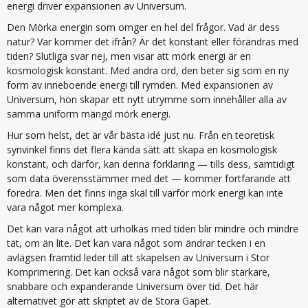
energi driver expansionen av Universum.
Den Mörka energin som omger en hel del frågor. Vad är dess
natur? Var kommer det ifrån? Är det konstant eller förändras med
tiden? Slutliga svar nej, men visar att mörk energi är en
kosmologisk konstant. Med andra ord, den beter sig som en ny
form av inneboende energi till rymden. Med expansionen av
Universum, hon skapar ett nytt utrymme som innehåller alla av
samma uniform mängd mörk energi.
Hur som helst, det är vår bästa idé just nu. Från en teoretisk
synvinkel finns det flera kända sätt att skapa en kosmologisk
konstant, och därför, kan denna förklaring — tills dess, samtidigt
som data överensstämmer med det — kommer fortfarande att
föredra. Men det finns inga skäl till varför mörk energi kan inte
vara något mer komplexa.
Det kan vara något att urholkas med tiden blir mindre och mindre
tät, om än lite. Det kan vara något som ändrar tecken i en
avlägsen framtid leder till att skapelsen av Universum i Stor
Komprimering. Det kan också vara något som blir starkare,
snabbare och expanderande Universum över tid. Det här
alternativet gör att skriptet av de Stora Gapet.