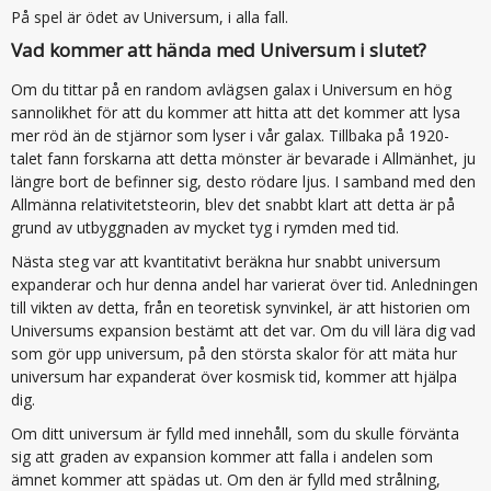
På spel är ödet av Universum, i alla fall.
Vad kommer att hända med Universum i slutet?
Om du tittar på en random avlägsen galax i Universum en hög
sannolikhet för att du kommer att hitta att det kommer att lysa
mer röd än de stjärnor som lyser i vår galax. Tillbaka på 1920-
talet fann forskarna att detta mönster är bevarade i Allmänhet, ju
längre bort de befinner sig, desto rödare ljus. I samband med den
Allmänna relativitetsteorin, blev det snabbt klart att detta är på
grund av utbyggnaden av mycket tyg i rymden med tid.
Nästa steg var att kvantitativt beräkna hur snabbt universum
expanderar och hur denna andel har varierat över tid. Anledningen
till vikten av detta, från en teoretisk synvinkel, är att historien om
Universums expansion bestämt att det var. Om du vill lära dig vad
som gör upp universum, på den största skalor för att mäta hur
universum har expanderat över kosmisk tid, kommer att hjälpa
dig.
Om ditt universum är fylld med innehåll, som du skulle förvänta
sig att graden av expansion kommer att falla i andelen som
ämnet kommer att spädas ut. Om den är fylld med strålning,