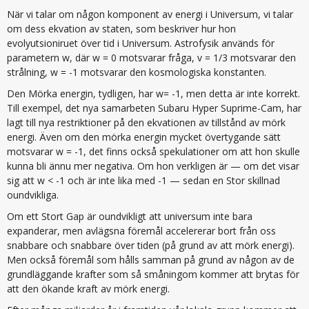
När vi talar om någon komponent av energi i Universum, vi talar
om dess ekvation av staten, som beskriver hur hon
evolyutsioniruet över tid i Universum. Astrofysik används för
parametern w, där w = 0 motsvarar fråga, v = 1/3 motsvarar den
strålning, w = -1 motsvarar den kosmologiska konstanten.
Den Mörka energin, tydligen, har w= -1, men detta är inte korrekt.
Till exempel, det nya samarbeten Subaru Hyper Suprime-Cam, har
lagt till nya restriktioner på den ekvationen av tillstånd av mörk
energi. Även om den mörka energin mycket övertygande sätt
motsvarar w = -1, det finns också spekulationer om att hon skulle
kunna bli ännu mer negativa. Om hon verkligen är — om det visar
sig att w < -1 och är inte lika med -1 — sedan en Stor skillnad
oundvikliga.
Om ett Stort Gap är oundvikligt att universum inte bara
expanderar, men avlägsna föremål accelererar bort från oss
snabbare och snabbare över tiden (på grund av att mörk energi).
Men också föremål som hålls samman på grund av någon av de
grundläggande krafter som så småningom kommer att brytas för
att den ökande kraft av mörk energi.