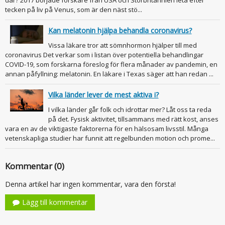
där? 2017 började forskare från USA och Storbritannien leta efter
tecken på liv på Venus, som är den näst stö...
Kan melatonin hjälpa behandla coronavirus?
Vissa läkare tror att sömnhormon hjälper till med
coronavirus Det verkar som i listan över potentiella behandlingar
COVID-19, som forskarna föreslog för flera månader av pandemin, en
annan påfyllning: melatonin. En läkare i Texas säger att han redan ...
Vilka länder lever de mest aktiva i?
I vilka länder går folk och idrottar mer? Låt oss ta reda
på det. Fysisk aktivitet, tillsammans med rätt kost, anses
vara en av de viktigaste faktorerna för en hälsosam livsstil. Många
vetenskapliga studier har funnit att regelbunden motion och prome...
Kommentar (0)
Denna artikel har ingen kommentar, vara den första!
Lägg till kommentar