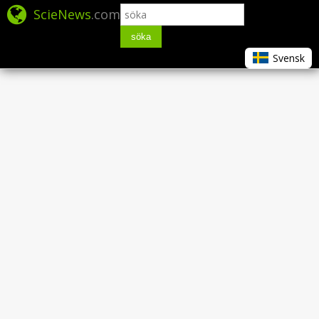
ScieNews
.com
söka
Svensk