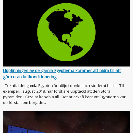
Uppfinningen av de gamla Egyptierna kommer att bidra till att
göra utan luftkonditionering
- Teknik i det gamla Egypten är höljd i dunkel och studerat hittills. Till
exempel, i augusti 2018, har forskare upptäckt att den Stora
pyramiden i Giza är kapabla till . Det är också känt att Egyptierna var
de första som började...