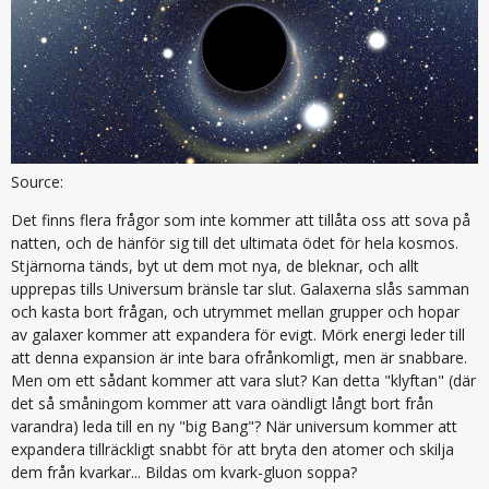
Source:
Det finns flera frågor som inte kommer att tillåta oss att sova på
natten, och de hänför sig till det ultimata ödet för hela kosmos.
Stjärnorna tänds, byt ut dem mot nya, de bleknar, och allt
upprepas tills Universum bränsle tar slut. Galaxerna slås samman
och kasta bort frågan, och utrymmet mellan grupper och hopar
av galaxer kommer att expandera för evigt. Mörk energi leder till
att denna expansion är inte bara ofrånkomligt, men är snabbare.
Men om ett sådant kommer att vara slut? Kan detta "klyftan" (där
det så småningom kommer att vara oändligt långt bort från
varandra) leda till en ny "big Bang"? När universum kommer att
expandera tillräckligt snabbt för att bryta den atomer och skilja
dem från kvarkar... Bildas om kvark-gluon soppa?