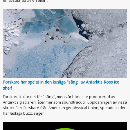
en avsaknad av en eller...
Forskare har spelat in den kusliga "sång" av Antarktis Ross ice
shelf
Forskare kallar det för "sång", men vår hörsel är producerad av
Antarktis glaciären låter mer som soundtrack till upplösningen av vissa
skräck film. Forskare från American geophysical Union, spelade in den
här läskiga buzz, säger ...