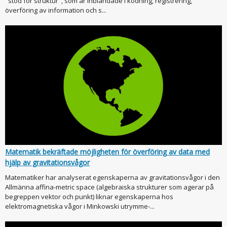
"stöd för struktur", som är inblandade i kodning, registrering,
överföring av information och s...
Matematik bekräftade möjligheten för överföring av data med
hjälp av gravitationsvågor
Matematiker har analyserat egenskaperna av gravitationsvågor i den
Allmänna affina-metric space (algebraiska strukturer som agerar på
begreppen vektor och punkt) liknar egenskaperna hos
elektromagnetiska vågor i Minkowski utrymme-...