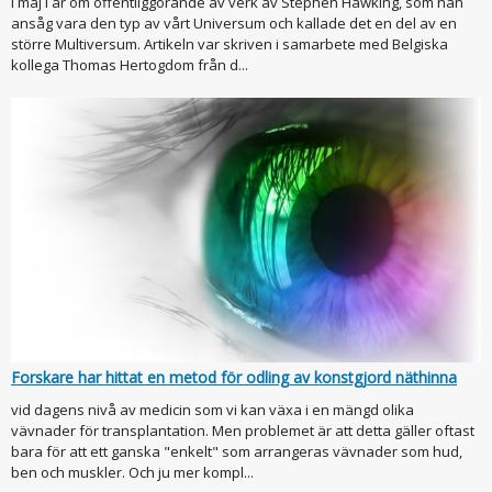
i maj I år om offentliggörande av verk av Stephen Hawking, som han
ansåg vara den typ av vårt Universum och kallade det en del av en
större Multiversum. Artikeln var skriven i samarbete med Belgiska
kollega Thomas Hertogdom från d...
Forskare har hittat en metod för odling av konstgjord näthinna
vid dagens nivå av medicin som vi kan växa i en mängd olika
vävnader för transplantation. Men problemet är att detta gäller oftast
bara för att ett ganska "enkelt" som arrangeras vävnader som hud,
ben och muskler. Och ju mer kompl...