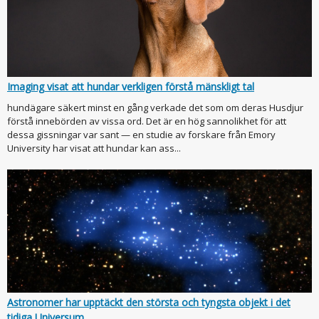
Imaging visat att hundar verkligen förstå mänskligt tal
hundägare säkert minst en gång verkade det som om deras Husdjur
förstå innebörden av vissa ord. Det är en hög sannolikhet för att
dessa gissningar var sant — en studie av forskare från Emory
University har visat att hundar kan ass...
Astronomer har upptäckt den största och tyngsta objekt i det
tidiga Universum