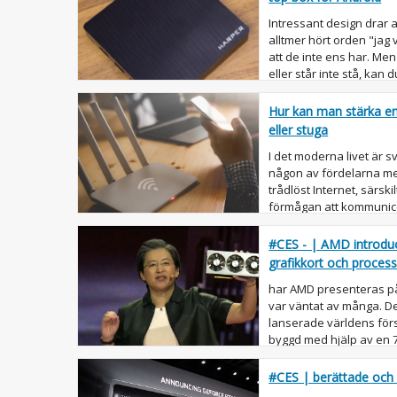
Intressant design drar 
alltmer hört orden "jag vi
att de inte ens har. Me
eller står inte stå, kan d
Hur kan man stärka en 
eller stuga
I det moderna livet är svå
någon av fördelarna m
trådlöst Internet, särski
förmågan att kommunicer
dig att ...
#CES - | AMD introduc
grafikkort och proces
har AMD presenteras på 
var väntat av många. De
lanserade världens förs
byggd med hjälp av en 
AMD lanserade sin 3: ...
#CES | berättade och 