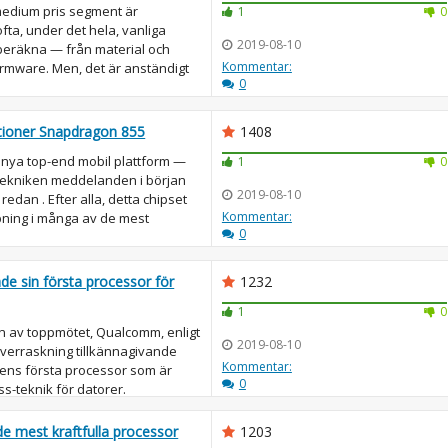
edium pris segment är
1
0
ta, under det hela, vanliga
2019-08-10
 beräkna — från material och
Kommentar:
 firmware. Men, det är anständigt
0
ktioner Snapdragon 855
1408
nya top-end mobil plattform —
1
0
 tekniken meddelanden i början
2019-08-10
redan . Efter alla, detta chipset
Kommentar:
pning i många av de mest
0
e sin första processor för
1232
1
0
n av toppmötet, Qualcomm, enligt
2019-08-10
 överraskning tillkännagivande
Kommentar:
ens första processor som är
0
ss-teknik för datorer.
...
e mest kraftfulla processor
1203