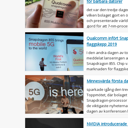
för bärbara datorer
det var den tredje dage
vilken bolaget gjort en
och presenterade värld
gjord för att 7-nm-proce
Snapdragon Chipset 8cx 
Qualcomm infört Snap
flaggskepp 2019
I den andra dagen av top
meddelat lanseringen a
Snapdragon 855. Chip v
marknaden för flaggske
OCTA core-processor s..
Minnesvärda första 
sparkade igång den tre
Toppmötet, där bolaget 
Snapdragon-processor 
de viktigaste nyheterna
dagen av konferensen k
NVIDIA introducerade 