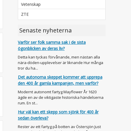
Vetenskap
ZTE
Senaste nyheterna
Varför ser folk samma sak i de sista
ögonblicken av deras liv?
Detta kan tyckas förvånande, men nästan alla
nära-döden-upplevelser är liknande Hur många
tror du ha...
Det autonoma skeppet kommer att upprepa
den 400 år gamla kampanjen, men varför?
Modernt autonomt fartyg Mayflower År 1620
ägde en av de viktigaste historiska händelserna
rum. En st...
Hur väl kan ett skepp som sjönk för 400 år
sedan överleva?
Rester av ett fartyg på botten av Östersjön Just