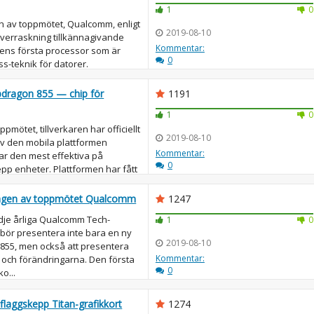
1
0
n av toppmötet, Qualcomm, enligt
2019-08-10
 överraskning tillkännagivande
Kommentar:
ens första processor som är
0
ss-teknik för datorer.
...
dragon 855 — chip för
1191
1
0
pmötet, tillverkaren har officiellt
2019-08-10
v den mobila plattformen
Kommentar:
ar den mest effektiva på
0
pp enheter. Plattformen har fått
.
dagen av toppmötet Qualcomm
1247
dje årliga Qualcomm Tech-
1
0
bör presentera inte bara en ny
2019-08-10
855, men också att presentera
Kommentar:
 och förändringarna. Den första
0
o...
flaggskepp Titan-grafikkort
1274