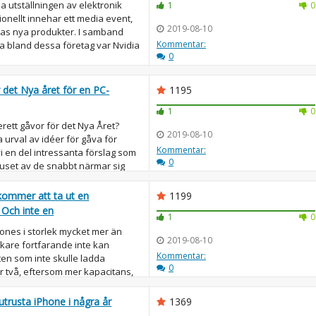
a utställningen av elektronik
1
0
tionellt innehar ett media event,
2019-08-10
deras nya produkter. I samband
Kommentar:
a bland dessa företag var Nvidia
0
r det Nya året för en PC-
1195
1
0
erett gåvor för det Nya Året?
2019-08-10
 urval av idéer för gåva för
Kommentar:
vi en del intressanta förslag som
0
juset av de snabbt närmar sig
 kommer att ta ut en
1199
 Och inte en
1
0
nes i storlek mycket mer än
2019-08-10
rkare fortfarande inte kan
Kommentar:
ten som inte skulle ladda
0
er två, eftersom mer kapacitans,
..
trusta iPhone i några år
1369