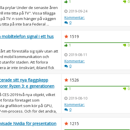
1
0
alla prylar Under de senaste åren
2019-09-24
ll inte titta på TV". Vissa tillägga
Kommentar:
n på TV: n som hänger på väggen
0
u titta på inte bara Federal ...
mobiltelefon signal i ett hus
1519
1
0
rt att föreställa sig själv utan att
2019-08-11
ed mobil kommunikation och
Kommentar:
lt utanför staden. Att förlora
0
a är inte önskvärt, ibland fick
erade sitt nya flaggskepp
1526
sorer Ryzen 3: e generationen
1
0
CES-2019 två nya objekt, vilket
2019-08-10
t första företaget som
Kommentar:
ta grafikkort som kör på GPU,
0
7-nm-process. Och för det andra,
visade Nvidia för presentation
1215