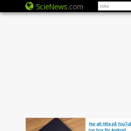
ScieNews
.com
Hur att titta på YouT
top box för Android