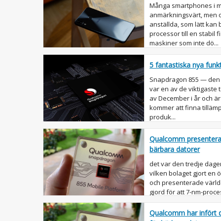
Många smartphones i m
anmärkningsvärt, men of
anställda, som lätt kan
processor till en stabil
maskiner som inte dö...
5 fantastiska nya fun
Snapdragon 855 — den 
var en av de viktigaste
av December i år och är 
kommer att finna tilläm
produk...
Qualcomm presenterad
bärbara datorer
det var den tredje dage
vilken bolaget gjort en
och presenterade värld
gjord för att 7-nm-proce
Snapdragon Chipset 8cx 
Qualcomm har infört d