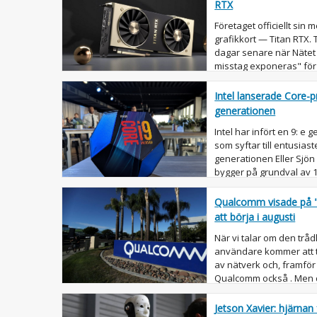
RTX
Företaget officiellt sin
grafikkort — Titan RTX. 
dagar senare när Nätet
misstag exponeras" för
bloggare " bilden...
Intel lanserade Core-p
generationen
Intel har infört en 9: 
som syftar till entusia
generationen Eller Sjö
bygger på grundval av 1
men lovar större möjligh.
Qualcomm visade på "
att börja i augusti
När vi talar om den trå
användare kommer att t
av nätverk och, framför 
Qualcomm också . Men d
inte där. Det finns andra
Jetson Xavier: hjärnan