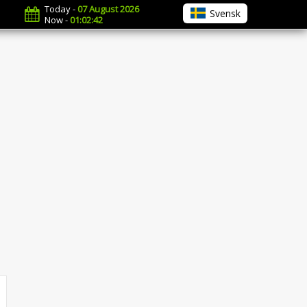
Today -
07 August 2026
Svensk
Now -
01:02:43