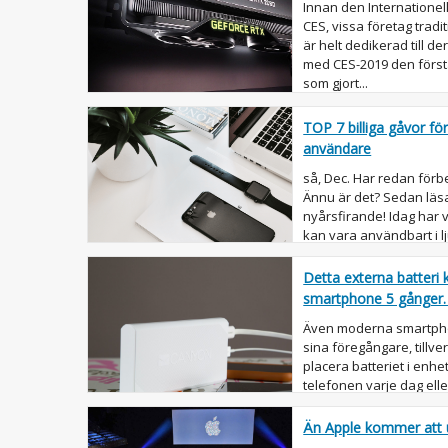
Innan den Internationell
CES, vissa företag tradi
är helt dedikerad till 
med CES-2019 den först
som gjort...
TOP 7 billiga gåvor fö
användare
så, Dec. Har redan förb
Ännu är det? Sedan läsa
nyårsfirande! Idag har 
kan vara användbart i l
festlig tid. Sä...
Detta externa batteri
smartphone 5 gånger.
Även moderna smartpho
sina föregångare, tillve
placera batteriet i enhe
telefonen varje dag ell
desto mindre blir det en.
Än Apple kommer att u