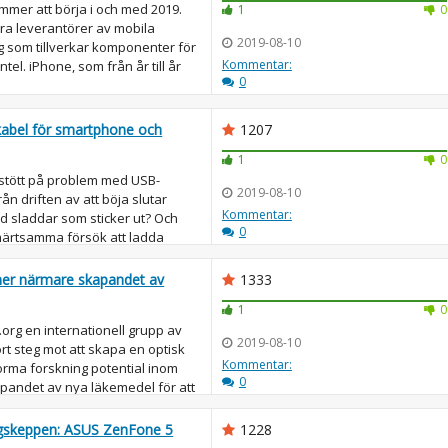
mmer att börja i och med 2019.
1
0
ara leverantörer av mobila
2019-08-10
g som tillverkar komponenter för
Kommentar:
el. iPhone, som från år till år
0
 kabel för smartphone och
1207
1
0
 stött på problem med USB-
2019-08-10
rån driften av att böja slutar
Kommentar:
ed sladdar som sticker ut? Och
0
ärtsamma försök att ladda
..
mer närmare skapandet av
1333
1
0
.org en internationell grupp av
2019-08-10
ort steg mot att skapa en optisk
Kommentar:
orma forskning potential inom
0
apandet av nya läkemedel för att
ggskeppen: ASUS ZenFone 5
1228