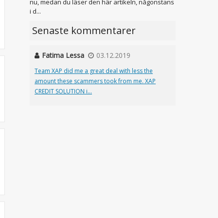
nu, medan du läser den här artikeln, någonstans
i d...
Senaste kommentarer
Fatima Lessa
03.12.2019
Team XAP did me a great deal with less the
amount these scammers took from me. XAP
CREDIT SOLUTION i...