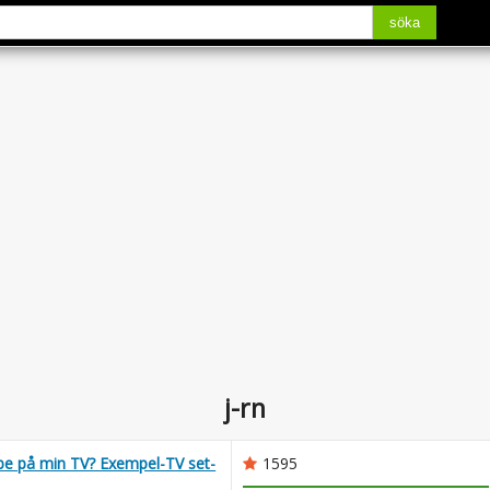
söka
j-rn
ube på min TV? Exempel-TV set-
1595