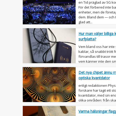
en Tid präglad av 5G ko
För det förbered inte b
enheter, men de företa
dem. Bland dem — och Int
glad att...
Hur man väljer billiga
surfplatta?
Vem bland oss har inte
kablar, så snabbt trött f
förvandlas till trasor m
vem känner inte den sm
telefonen med ringen tr.
Det nya chipet ännu 
optiska kvantdator
enligt redaktionen Phys
forskare har tagit ett st
kvantdator, med sin en
olika områden: från sk
simulera b...
Varma hälsningar fla