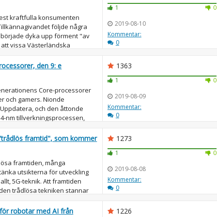
1
0
 mest kraftfulla konsumenten
2019-08-10
Tillkännagivandet följde några
Kommentar:
 började dyka upp förment "av
0
 att vissa Västerländska
rocessorer, den 9: e
1363
1
0
e generationens Core-processorer
2019-08-09
ster och gamers. Nionde
Kommentar:
n Uppdatera, och den åttonde
0
4-nm tillverkningsprocessen,
..
trådlös framtid", som kommer
1273
1
0
dlösa framtiden, många
2019-08-08
änka utsikterna för utveckling
Kommentar:
allt, 5G-teknik. Att framtiden
0
en trådlösa tekniken stannar
...
 för robotar med AI från
1226