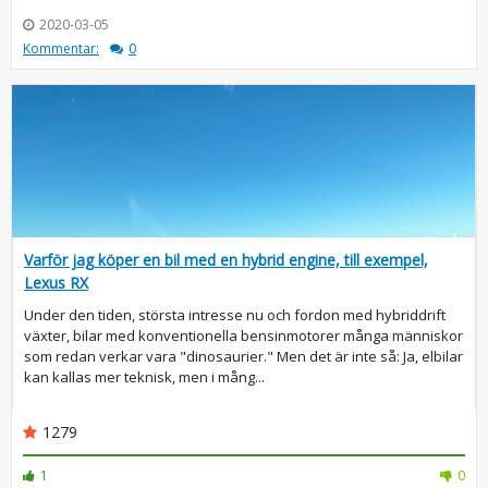
2020-03-05
Kommentar:
0
Varför jag köper en bil med en hybrid engine, till exempel,
Lexus RX
Under den tiden, största intresse nu och fordon med hybriddrift
växter, bilar med konventionella bensinmotorer många människor
som redan verkar vara "dinosaurier." Men det är inte så: Ja, elbilar
kan kallas mer teknisk, men i mång...
1279
1
0