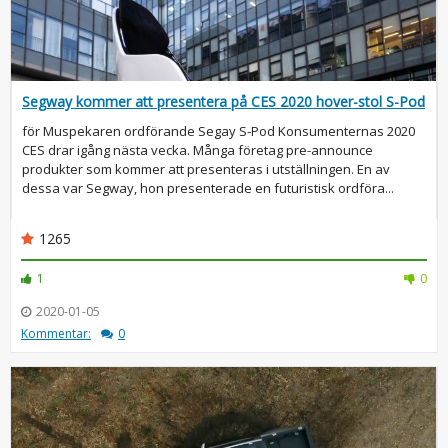
Segway kommer att presentera på CES 2020 hover-stol S-Pod
för Muspekaren ordförande Segay S-Pod Konsumenternas 2020
CES drar igång nästa vecka. Många företag pre-announce
produkter som kommer att presenteras i utställningen. En av
dessa var Segway, hon presenterade en futuristisk ordföra...
1265
1
0
2020-01-05
Kommentar:
0