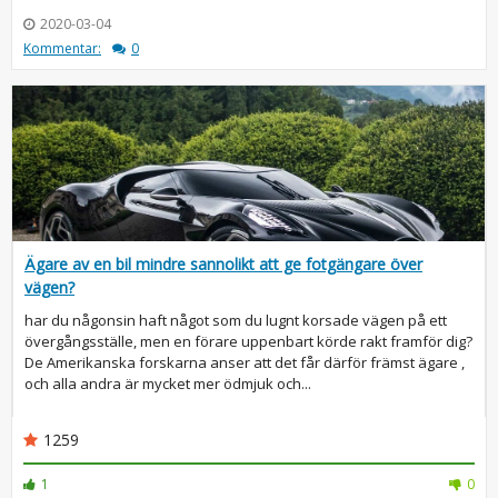
2020-03-04
Kommentar:
0
Ägare av en bil mindre sannolikt att ge fotgängare över
vägen?
har du någonsin haft något som du lugnt korsade vägen på ett
övergångsställe, men en förare uppenbart körde rakt framför dig?
De Amerikanska forskarna anser att det får därför främst ägare ,
och alla andra är mycket mer ödmjuk och...
1259
1
0