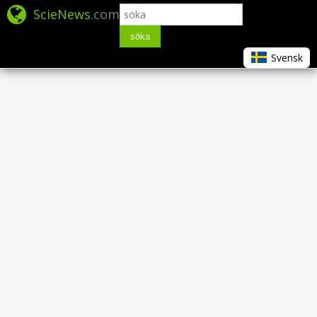
ScieNews
.com
söka
Svensk