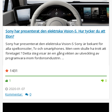
Sony har presenterat den elektriska Vision-S. Hur tycker du att
Elon?
Sony har presenterat den elektriska Vision-S Sony är bekant för
alla spelkonsoler, Tv och smartphones. Men vem skulle ha trott att
företaget ? Detta steg visar än en gång vikten av utveckling av
programvara inom fordonsindustrin. ...
1431
1
0
2020-01-07
Kommentar:
0