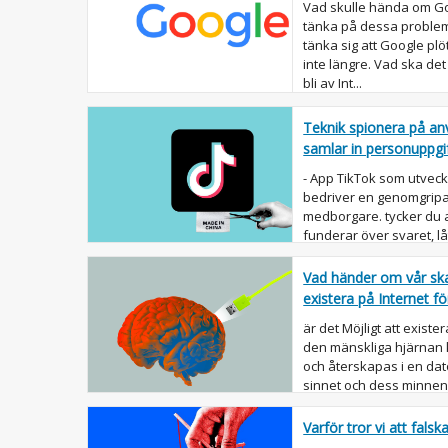
Vad skulle hända om Go
tänka på dessa problem.
tänka sig att Google plö
inte längre. Vad ska de
bli av Int...
Teknik spionera på an
samlar in personuppgi
- App TikTok som utveckl
bedriver en genomgrip
medborgare. tycker du a
funderar över svaret, l
åtgärder är passiv ...
Vad händer om vår sk
existera på Internet fö
är det Möjligt att exister
den mänskliga hjärnan k
och återskapas i en dat
sinnet och dess minnen,
kommer att kop...
Varför tror vi att falsk