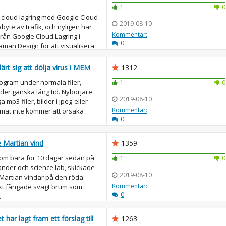
1
0
 cloud lagring med Google Cloud
2019-08-10
byte av trafik, och nyligen har
Kommentar:
rån Google Cloud Lagring i
0
an Design för att visualisera
lärt sig att dölja virus i MEM
1312
rogram under normala filer,
1
0
under ganska lång tid. Nybörjare
2019-08-10
mp3-filer, bilder i jpeg-eller
Kommentar:
mat inte kommer att orsaka
0
e Martian vind
1359
som bara för 10 dagar sedan på
1
0
nder och science lab, skickade
2019-08-10
 Martian vindar på den röda
Kommentar:
ikt fångade svagt brum som
0
.
 har lagt fram ett förslag till
1263