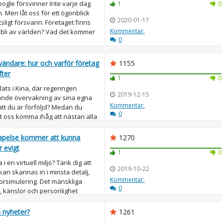
ogle försvinner Inte varje dag
1
0
 Men låt oss för ett ögonblick
2020-01-17
tsligt försvann. Företaget finns
Kommentar:
t bli av världen? Vad det kommer
0
vändare: hur och varför företag
1155
fter
1
0
ats i Kina, där regeringen
2019-12-15
ande övervakning av sina egna
Kommentar:
tt du är förföljd? Medan du
0
åt oss komma ihåg att nästan alla
apelse kommer att kunna
1270
r evigt
1
0
a i en virtuell miljö? Tänk dig att
2019-10-22
an skannas in i minsta detalj,
Kommentar:
orsimulering. Det mänskliga
0
 känslor och personlighet
a nyheter?
1261