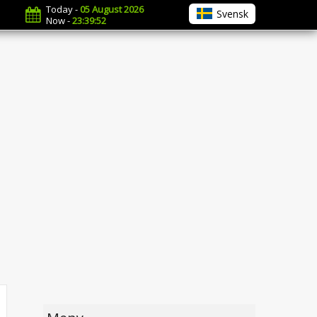
Today -
05 August 2026
Svensk
Now -
23:39:52