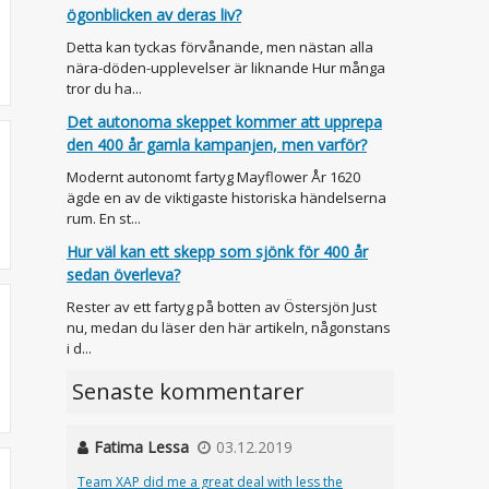
ögonblicken av deras liv?
Detta kan tyckas förvånande, men nästan alla
nära-döden-upplevelser är liknande Hur många
tror du ha...
Det autonoma skeppet kommer att upprepa
den 400 år gamla kampanjen, men varför?
Modernt autonomt fartyg Mayflower År 1620
ägde en av de viktigaste historiska händelserna
rum. En st...
Hur väl kan ett skepp som sjönk för 400 år
sedan överleva?
Rester av ett fartyg på botten av Östersjön Just
nu, medan du läser den här artikeln, någonstans
i d...
Senaste kommentarer
Fatima Lessa
03.12.2019
Team XAP did me a great deal with less the