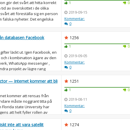
n gör det svårt att hitta korrekt
1
0
n tid av överskottet i de olika
2019-09-15
 svårt att föreställa sig en person
Kommentar:
m falska nyheter. Det engelska
0
från databasen Facebook
1256
1
0
fter läckt ut. Igen Facebook, en
2019-09-05
g, och i kombination ägare av den
Kommentar:
verk, WhatsApp messenger ,
0
andra projekt av lägre rang
tector — Internet kommer att bli
1251
1
0
rnet kommer att rensas från
2019-08-11
dare måste noggrant titta på
Kommentar:
 Florida state University har
0
ligens att helt fyller rollen av
t inte att vara satellit
1274