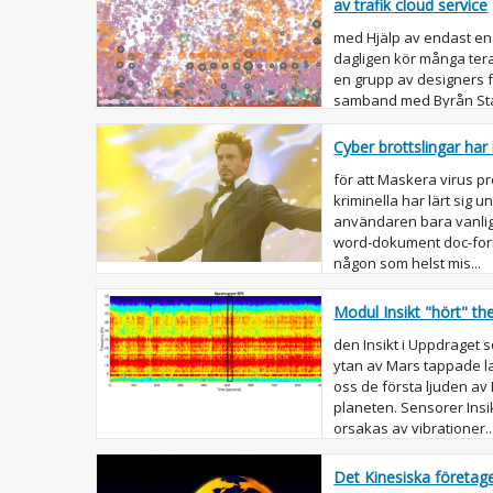
av trafik cloud service
med Hjälp av endast en
dagligen kör många tera
en grupp av designers f
samband med Byrån Stam
dessa flöden. Men i...
Cyber brottslingar har 
för att Maskera virus p
kriminella har lärt sig 
användaren bara vanliga 
word-dokument doc-for
någon som helst mis...
Modul Insikt "hört" th
den Insikt i Uppdraget 
ytan av Mars tappade la
oss de första ljuden av
planeten. Sensorer Ins
orsakas av vibrationer..
Det Kinesiska företaget