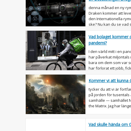
denna månad en ny rym
Draken kommer att lever
den Internationella rym
ske? Nu kan du se vad 
närmar sig ISS. Spac...
Vad bolaget kommer def
pandemi?
I den värld mitt i en p
har påverkat miljontals
bara om dem som var s
har förlorat ett jobb, fi
längre bedriva ...
Kommer vi att kunna ö
tycker du att vi är for
på jorden för tusentals år
samhälle — samhället N
the Matrix. Jag har länge 
Vad skulle hända om G