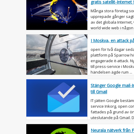
gratis satellit-Internet 
Många stora företag s
upprepade gånger sagt 
av det globala Internet, v
world wide web i någon 
blev det kän...
I Moskva, en attack p
open för två dagar sed
plattform på Sparrow hi
engagerade it-attack. 
till press-service i Mos
händelsen ägde rum ...
Stänger Google mail-In
till Gmail
IT-jätten Google bestämd
service Inkorg, open co
fattades på grund av ö
uteslutande på Gmail. D
rapporterade Google på 
Neurala nätverk från F