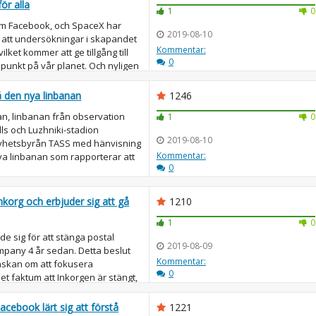
för alla
1
0
om Facebook, och SpaceX har
2019-08-10
att undersökningar i skapandet
Kommentar:
ilket kommer att ge tillgång till
0
punkt på vår planet. Och nyligen
å den nya linbanan
1246
an, linbanan från observation
1
0
lls och Luzhniki-stadion
2019-08-10
Nyhetsbyrån TASS med hänvisning
Kommentar:
kva linbanan som rapporterar att
0
korg och erbjuder sig att gå
1210
1
0
e sig för att stänga postal
2019-08-09
mpany 4 år sedan. Detta beslut
Kommentar:
nskan om att fokusera
0
et faktum att Inkorgen är stängt,
...
acebook lärt sig att förstå
1221