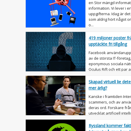
en Stor mängd informatio
information. Vi lever i e
uppgifterna. Idag är det
som aldrig hört något o
o...
419 miljoner poster 
upptäckte fri tillgång
Facebook användaruppgi
av de största IT-företa
eponymous sociala nät
Oculus Rift och ett par 
fortsätta att hems...
Skapad virtuell lie de
mer ärlig?
Kanske i framtiden Inte
scammers, och av använ
deras ord. Forskare från
utvecklat artificiell intel
lögndetektor u...
Ryssland kommer faktisk