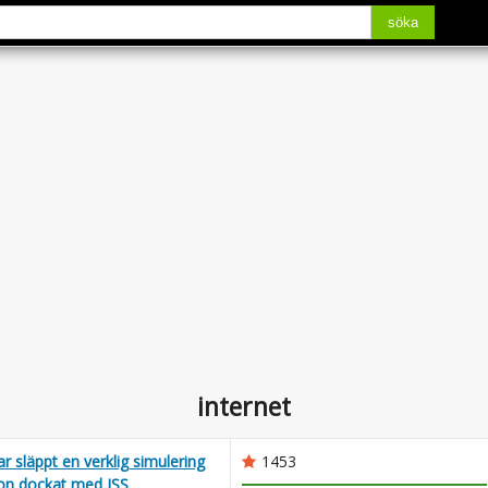
söka
internet
 släppt en verklig simulering
1453
on dockat med ISS