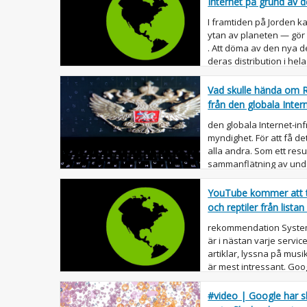
Internet på grund av 
I framtiden på Jorden ka
ytan av planeten — gör
. Att döma av den nya d
deras distribution i hel
svårt. An...
Vad skulle hända om 
från den globala Intern
den globala Internet-inf
myndighet. För att få det
alla andra. Som ett resu
sammanflätning av under
andra tekniker...
YouTube kommer att t
och reptiler från lis
rekommendation System
är i nästan varje servic
artiklar, lyssna på musi
är mest intressant. Goog
ändringar ...
#video | Google har s