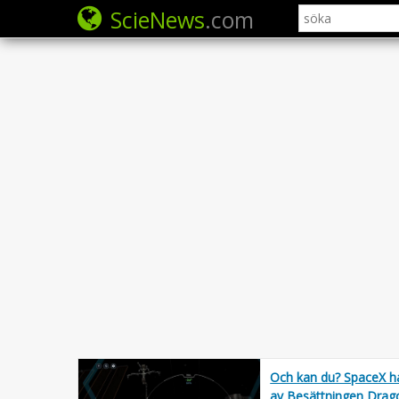
ScieNews
.com
Och kan du? SpaceX har
av Besättningen Drag