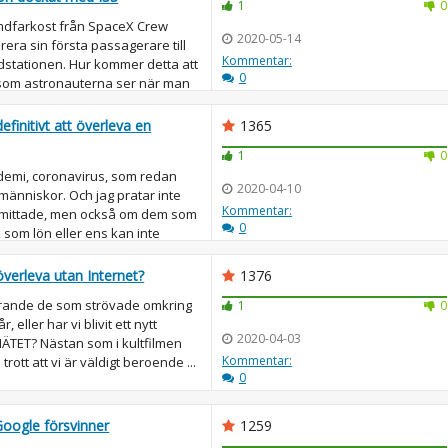
1
0
dfarkost från SpaceX Crew
2020-05-14
era sin första passagerare till
Kommentar:
dstationen. Hur kommer detta att
0
som astronauterna ser när man
initivt att överleva en
1365
1
0
andemi, coronavirus, som redan
2020-04-10
 människor. Och jag pratar inte
Kommentar:
mittade, men också om dem som
0
ck som lön eller ens kan inte
verleva utan Internet?
1376
tfarande de som strövade omkring
1
0
, eller har vi blivit ett nytt
2020-04-03
ÄTET? Nästan som i kultfilmen
Kommentar:
trott att vi är väldigt beroende ...
0
oogle försvinner
1259