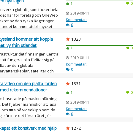
den nya lagen
1
0
n verka globalt , som täcker hela
2019-08-11
 det här för företag och OneWeb
Kommentar:
ekret av den ryska Regeringen,
0
a landet kommer att bli mycket
Ryssland kommer att koppla
1323
et: vy från utlandet
1
0
rastruktur det finns ingen Central
2019-08-11
 att fungera, alla förlitar sig på
Kommentar:
ltat av den globala
0
vattenskablar, satelliter och
a video om den platta Jorden
1331
tan med rekommendationer
1
0
 baserade på maskininlärning
2019-08-11
e. Det hjälper människor att läsa
Kommentar:
k och titta på videoklipp som de
0
le är inte det första året gör
kapat ett konstverk med hjälp
1272