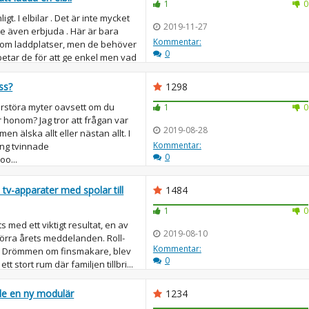
1
0
igt. I elbilar . Det är inte mycket
2019-11-27
are även erbjuda . Här är bara
Kommentar:
 om laddplatser, men de behöver
0
betar de för att ge enkel men vad
ss?
1298
örstöra myter oavsett om du
1
0
 honom? Jag tror att frågan var
2019-08-28
lmen älska allt eller nästan allt. I
Kommentar:
ing tvinnade
0
oo...
 tv-apparater med spolar till
1484
1
0
med ett viktigt resultat, en av
2019-08-10
örra årets meddelanden. Roll-
Kommentar:
ing. Drömmen om finsmakare, blev
0
tt stort rum där familjen tillbri...
e en ny modulär
1234