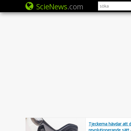
ScieNews
.com
Tjeckerna hävdar att d
revolutionerande sätt a