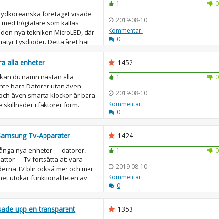
1
0
 sydkoreanska företaget visade
2019-08-10
 med högtalare som kallas
Kommentar:
den nya tekniken MicroLED, där
0
atyr Lysdioder. Detta året har
a alla enheter
1452
t kan du namn nästan alla
1
0
nte bara Datorer utan även
2019-08-10
 och även smarta klockor är bara
Kommentar:
 skillnader i faktorer form.
0
.
 Samsung Tv-Apparater
1424
ånga nya enheter — datorer,
1
0
ttor — Tv fortsätta att vara
2019-08-10
erna TV blir också mer och mer
Kommentar:
et utökar funktionaliteten av
0
sade upp en transparent
1353