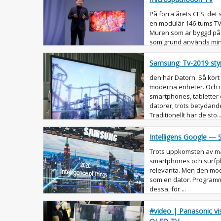
På förra årets CES, det
en modulär 146-tums TV
Muren som är byggd på 
som grund används mini
bolaget fört två nya m...
Samsung: Tv-2019 styr
den här Datorn. Så kor
moderna enheter. Och i
smartphones, tabletter
datorer, trots betydande
Traditionellt har de sto..
Intelligens Google —
Trots uppkomsten av m
smartphones och surfpla
relevanta. Men den mod
som en dator. Programm
dessa, för ...
#video | Panasonic vi