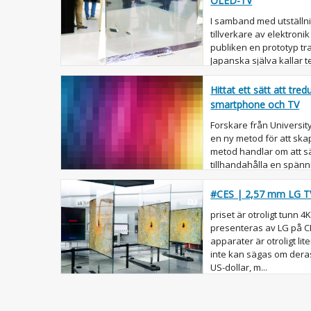
OLED-TV
I samband med utställni
tillverkare av elektroni
publiken en prototyp t
Japanska själva kallar t
Samtidigt är det svårt att
Hittat ett sätt att tre
smartphone och TV
Forskare från University
en ny metod för att ska
metod handlar om att sä
tillhandahålla en spänn
möjligt at...
#CES | 2,57 mm LG TV 
priset är otroligt tunn 
presenteras av LG på C
apparater är otroligt li
inte kan sägas om deras
US-dollar, m...