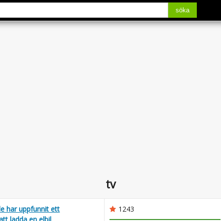
söka
tv
e har uppfunnit ett
1243
tt ladda en elbil