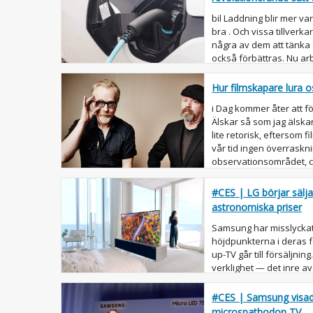
bil Laddning blir mer vanl
bra . Och vissa tillverk
några av dem att tänka
också förbättras. Nu ar
hä...
Hur filmskapare lura o
i Dag kommer åter att f
Älskar så som jag älskar
lite retorisk, eftersom fi
vår tid ingen överraskn
observationsområdet, c
#CES | LG börjar sälja
astronomiska priser
Samsung har misslyckats 
höjdpunkterna i deras f
up-TV går till försäljn
verklighet — det inre av e
#CES | Samsung visad
microspathodon TV