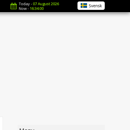
Today -
07 August 2026
Svensk
Now -
16:34:00