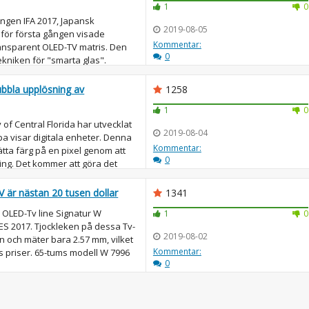
1
0
ngen IFA 2017, Japansk
2019-08-05
k för första gången visade
Kommentar:
ransparent OLED-TV matris. Den
0
ekniken för "smarta glas".
 fö...
dubbla upplösning av
1258
1
0
 of Central Florida har utvecklat
2019-08-04
pa visar digitala enheter. Denna
Kommentar:
tta färg på en pixel genom att
0
ing. Det kommer att göra det
är nästan 20 tusen dollar
1341
4K OLED-Tv line Signatur W
1
0
ES 2017. Tjockleken på dessa Tv-
2019-08-02
ten och mäter bara 2.57 mm, vilket
Kommentar:
 priser. 65-tums modell W 7996
0