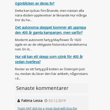
ögonblicken av deras liv?
Detta kan tyckas förvånande, men nästan alla
nära-döden-upplevelser är liknande Hur många
tror du ha...
Det autonoma skeppet kommer att upprepa
den 400 år gamla kampanjen, men varför?
Modernt autonomt fartyg Mayflower År 1620
ägde en av de viktigaste historiska händelserna
rum. En st...
Hur väl kan ett skepp som sjönk för 400 år
sedan överleva?
Rester av ett fartyg på botten av Östersjön Just
nu, medan du läser den här artikeln, någonstans
i d...
Senaste kommentarer
Fatima Lessa
03.12.2019
Team XAP did me a great deal with less the