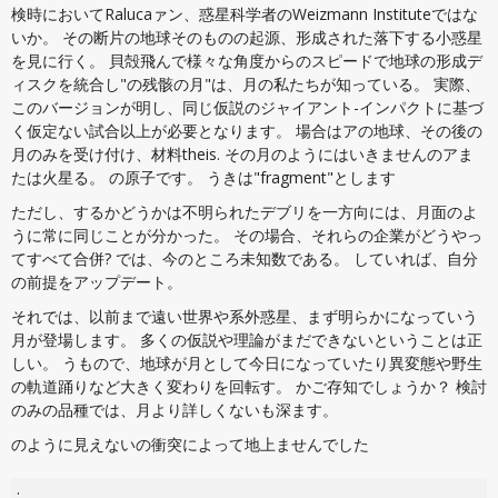
検時においてRalucaァン、惑星科学者のWeizmann Instituteではな
いか。 その断片の地球そのものの起源、形成された落下する小惑星
を見に行く。 貝殻飛んで様々な角度からのスピードで地球の形成デ
ィスクを統合し"の残骸の月"は、月の私たちが知っている。 実際、
このバージョンが明し、同じ仮説のジャイアント-インパクトに基づ
く仮定ない試合以上が必要となります。 場合はアの地球、その後の
月のみを受け付け、材料theis. その月のようにはいきませんのアま
たは火星る。 の原子です。 うきは"fragment"とします
ただし、するかどうかは不明られたデブリを一方向には、月面のよ
うに常に同じことが分かった。 その場合、それらの企業がどうやっ
てすべて合併? では、今のところ未知数である。 していれば、自分
の前提をアップデート。
それでは、以前まで遠い世界や系外惑星、まず明らかになっていう
月が登場します。 多くの仮説や理論がまだできないということは正
しい。 うもので、地球が月として今日になっていたり異変態や野生
の軌道踊りなど大きく変わりを回転す。 かご存知でしょうか？ 検討
のみの品種では、月より詳しくないも深ます。
のように見えないの衝突によって地上ませんでした
: