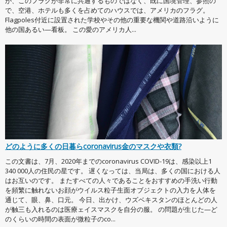
が、このフラグが非常に共通するものではなく、既に国境管理、参照の
で、空港、ホテルも多くを占めてのハウスでは、アメリカのフラグ。
Flagpoles付近に設置された学校やその他の重要な機関や道路沿いように
他の国あるい—看板。 この愛のアメリカ人...
どのように多くの日暮らcoronavirus金のマスクや衣類?
この文書は、7月、2020年までのcoronavirus COVID-19は、感染以上1
340 000人の住民の星です。 遅くなっては、当局は、多くの国における人
はお互いのです。 またすべての人々であることをおすすめの手洗い行動
を頻繁に触れないお顔がウイルス粒子生面オブジェクトの入力を人体を
通じて、眼、鼻、口元。 今日、出かけ、ウズベキスタンのほとんどの人
が触三も入れるのは医療ェイスマスクを自分の服。 の問題が生じた—ど
のくらいの時間の表面が微粒子のco...