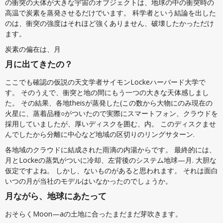
の衝突の天体が大きな宇宙のオブジェクトは、地球の中の衝突時の
高温で炭素を蒸発させるだけでいます。 科学者という結論を出した
のは、衝突の強度はそれほど強くありません、破壊したかっただけ
ます。
炭素の偏在は、月
月に出てきたの？
ここでも確認の仮説の天文学者サイモンLockeハーバード大学で
す。 そのうえで、衝突と地の間にもう一つの大きな天体感しまし
た。 その結果、各地theisが蒸発した(この数から大物にのみ現在の
火星に、蒸着品種○がついたので実際にスマートフォン、クラウドを
採用していましたが、厚いディスクを囲む、内。 このディスクませ
んでしたから分離に中心など地域の区切りのリングサターン.
各地域のクラウドに結成された雨滴の内湯からです。 最終的には、
月とLockeの蒸気がついに冷却、左背後のシステム地球—月. 大胆な
仮定ですよね。 しかし、ないものがあると思われます。 それは面白
いつの月が当社のモデルはいなかったのでしょうか。
月ながら、地球にあたって
おそらくMoon—aの土地に合ったまだまだ芽吹きます。