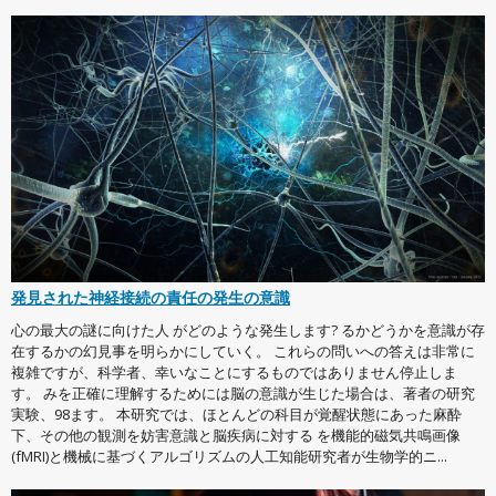
発見された神経接続の責任の発生の意識
心の最大の謎に向けた人 がどのような発生します? るかどうかを意識が存
在するかの幻見事を明らかにしていく。 これらの問いへの答えは非常に
複雑ですが、科学者、幸いなことにするものではありません停止しま
す。 みを正確に理解するためには脳の意識が生じた場合は、著者の研究
実験、98ます。 本研究では、ほとんどの科目が覚醒状態にあった麻酔
下、その他の観測を妨害意識と脳疾病に対する を機能的磁気共鳴画像
(fMRI)と機械に基づくアルゴリズムの人工知能研究者が生物学的ニ...