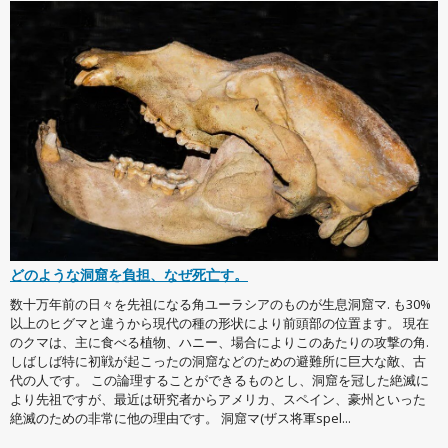
どのような洞窟を負担、なぜ死亡す。
数十万年前の日々を先祖になる角ユーラシアのものが生息洞窟マ. も30%
以上のヒグマと違うから現代の種の形状により前頭部の位置ます。 現在
のクマは、主に食べる植物、ハニー、場合によりこのあたりの攻撃の角.
しばしば特に初戦が起こったの洞窟などのための避難所に巨大な敵、古
代の人です。 この論理することができるものとし、洞窟を冠した絶滅に
より先祖ですが、最近は研究者からアメリカ、スペイン、豪州といった
絶滅のための非常に他の理由です。 洞窟マ(ザス将軍spel...