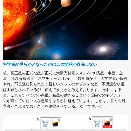
科学者が明らかとなったのはこの地球が存在しない
後、冥王星の正式な星が正式に太陽光発電システムは8惑星—水星、金
星、地球,火星過ヌ、ネプチューン. しかし、数年前から、天文学者が報告
され、不思議な見られたく新しいクラスのオブジェなど、不思議な軌道
は困難とされているが、伝えできたらと考えております。 それによる
と、これらすべての小惑星、彗星の動きるこという理由で外ネプチュー
ンが隠れていた巨大な惑星をはるかに超えています。 しかし、多くの科
学者がこれまでのところを納得させている。 なぜですか？ ...