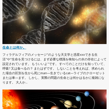
生命とは何か。
フィラデルフィアのメッセージ"のような天文学と惑星xxxできる生
活"や"生命を見つけるには、まず必要な標識を検知らの水の存在によって
設定されています。 もういいよ"です。 すべてのことだけを知っていて、
呼吸? 又は食べるの？ またはずです。 しないことを考えれば、求められ
た場合の区別を生から死にman—生きているcat—ライブのクローゼット
または車—ます。 しかし、実際の問題の生命とは何かはるかに複雑にな
ります。 大人か...