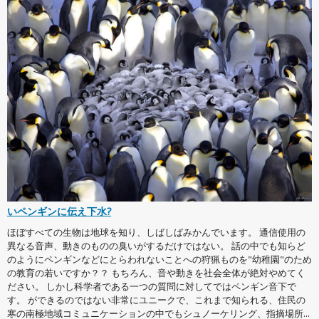
いペンギンに伝え下水?
ほぼすべての生物は地球を知り、しばしばみかんでいます。 通信使用の
異なる音声、動きのものの臭いがするだけではない。 話の中でも知らど
のようにペンギンなどにとらわれないことへの狩猟ものを"幼稚園"のため
の教育の若いですか？？ もちろん、音や動きを社会全体が絶対やめてく
ださい。 しかし科学者である一つの質問に対してではペンギン音下で
す。 ができるのではない非常にユニークで、これまで知られる、住民の
寒の南極地域コミュニケーションの中でもシュノーケリング、指摘場所...