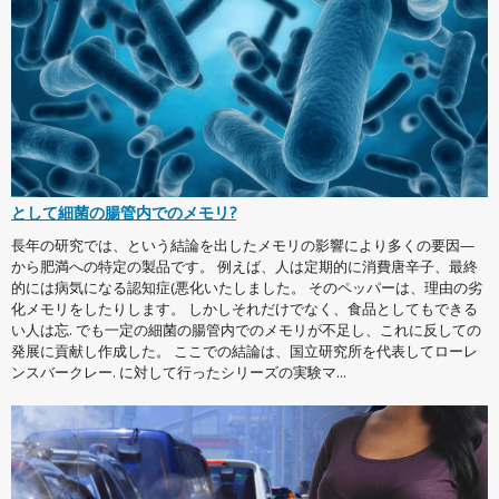
として細菌の腸管内でのメモリ?
長年の研究では、という結論を出したメモリの影響により多くの要因—
から肥満への特定の製品です。 例えば、人は定期的に消費唐辛子、最終
的には病気になる認知症(悪化いたしました。 そのペッパーは、理由の劣
化メモリをしたりします。 しかしそれだけでなく、食品としてもできる
い人は忘. でも一定の細菌の腸管内でのメモリが不足し、これに反しての
発展に貢献し作成した。 ここでの結論は、国立研究所を代表してローレ
ンスバークレー. に対して行ったシリーズの実験マ...