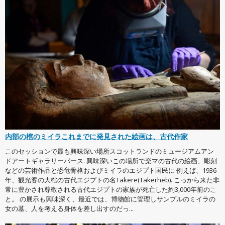
内部の棺のミイラこれまでに発見された絵画は、古代作家
このセッションで最も興味深い場所スコットランドのミュージアムアン
ドアートギャラリーパース. 興味深いこの場所で楽マの古代の絵画、彫刻
などの芸術作品と恐竜骨格およびミイラのエジプト国民に 例えば、1936
年、観光客の大棺の古代エジプトの名Takere(Takerheb). こっから来た非
常に豊かされ尊敬される古代エジプトの家族が死亡した約3,000年前のこ
と。 の展示も興味深く、最近では、博物館に管理しサンプルのミイラの
女の墓、人を考える身体を差し出すのだっ...