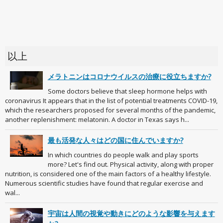
以上
メラトニンはコロナウイルスの治療に役立ちますか?
Some doctors believe that sleep hormone helps with
coronavirus It appears that in the list of potential treatments COVID-19,
which the researchers proposed for several months of the pandemic,
another replenishment: melatonin. A doctor in Texas says h...
最も活発な人々はどの国に住んでいますか?
In which countries do people walk and play sports
more? Let's find out. Physical activity, along with proper
nutrition, is considered one of the main factors of a healthy lifestyle.
Numerous scientific studies have found that regular exercise and
wal...
宇宙は人間の視覚や動きにどのような影響を与えます