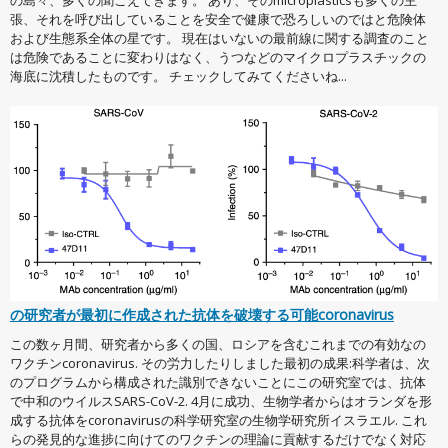
の島々、多くの聞こえてきます。 あり、そのmicroplasticsも多くの主
張、それを呼び出していることを安全で健康で恐ろしいのではと危険体
および生態系全体の星です。 現在はいないの最前線に関する調査のこと
は危険であることに変わりはなく、うつなどのマイクロプラスチックの
海底に沈積したものです。 チェックしてみてくださいね...
の研究者が最初に作成された抗体を破壊する可能coronavirus
この数ヶ月間、研究者から多くの国、ロシアを含むこれまでの有効なの
ワクチンcoronavirus. その労力したりしました最初の成果:科学者は、次
のプログラムから構成された識別できないことにこの研究室では、抗体
で中和のウイルスSARS-CoV-2. 4月に成功、生物学者からはオランダを形
成する抗体をcoronavirusの科学研究室の生物学研究所イスラエル. これ
らの発見的な進捗に向けてのワクチンの理論に貢献するだけでなく対応