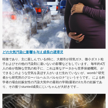
どの大気汚染に影響を与え成長の遅滞児
軽微であり、主に親しんでいる(特に、大都市が排気ガス、微小ダスト粒
子およびその他の汚染剤に違いないの影響などをしています。 毎年約4万
人の命が危険な空気の粒子に、これは単なデータから世界保健機関。 が
できるこのような空気を及ぼす人がいまだ生れていないが、womb? 研究
者から研究所のグローバルヘルスバルセロナ"というそうです。 による科
学者の場合妊娠女性の汚染大気中の最初の学期(最初の3カ月の妊娠であ
り、その後リstunted成長にじいちゃんが大好きです...