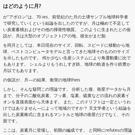
はどのように月?
が"アポロン"は、70-ies、前世紀のた月の土壌サンプル地球科学者
で研究していくという結論を出したのですが、月は極めて不足して
い炭素蓄積およびその他の揮発性物質。 このように生まれたとの仮
説が、月は大型のオブジェクト(アの地、彼女がまだ胎.
を同月としては、本日現在のサイズ、回転、スピードに移動から地
球、ベストコンピュータモデルと言ってきた地球そのもののサイズ
を示したものです。 何か少ない生産システムにより角運動量に比で
もあります。 シェルよりもうれしすぎ鉄、地球の軌道を作り鉄豊か
月以でもあります。
の仮説が、月—の結果、衝突の地球theis
しかし、そんな疑問この理論です。 分析した後、衛星データから月
まで、分子の二酸化炭素、フッ素、塩素、硫黄などの流れの炭素イ
オンを直接表面から天体ます。 また、このドリフトは一定というわ
けではありません—によって地域のですか？ 天文学者という結論を
出した炭素株式に含まれるマントルと地球の衛星だけでなく、その
面です。
ここは、炭素月に登場し、初期の編成です。 と同時にrefutesの理論