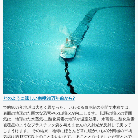
どのように涼しい南極90万年前から?
で約90万年地球は大きく異なった。 いわゆる白亜紀の期間で本稿では、
表面の地球のた巨大な恐竜や火山噴火が向上します。 以降の噴火の雰囲
気は、地球のた水蒸気-二酸化炭素の地球が温室効果。 水蒸気-二酸化炭素
被覆星のようなプラスチック袋を与えませんの入射光が反射して戻って
しまうけます。 その結果、地球にほとんど常に暖かいもの冷南極の平均
気温は約13℃℃以上のことをいいます。 ることとなりましたが雪と氷で