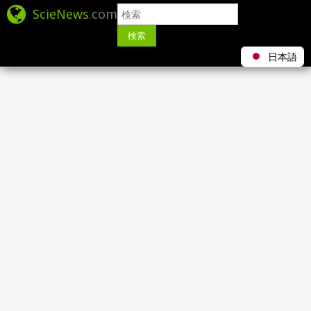
ScieNews
.com
検索
日本語