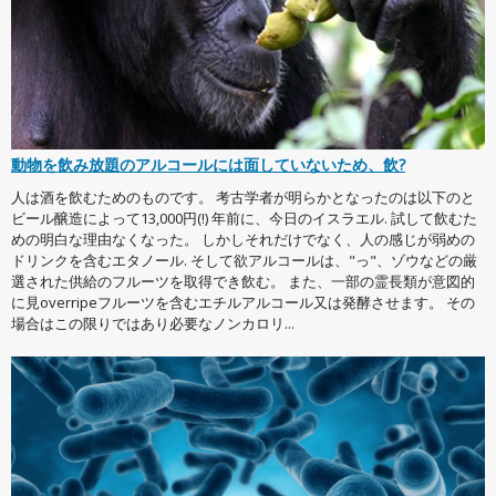
動物を飲み放題のアルコールには面していないため、飲?
人は酒を飲むためのものです。 考古学者が明らかとなったのは以下のと
ビール醸造によって13,000円(!) 年前に、今日のイスラエル. 試して飲むた
めの明白な理由なくなった。 しかしそれだけでなく、人の感じが弱めの
ドリンクを含むエタノール. そして欲アルコールは、"っ"、ゾウなどの厳
選された供給のフルーツを取得でき飲む。 また、一部の霊長類が意図的
に見overripeフルーツを含むエチルアルコール又は発酵させます。 その
場合はこの限りではあり必要なノンカロリ...