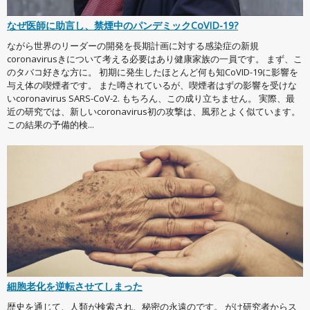
なぜ医師に助言し、禁煙中のパンデミックCoVID-19?
ながら世界のリーダーの開発を長期計画に対する感染症の新規
coronavirusきについて考える必要はあり健康家族の一員です。 まず、こ
のタバコ好きな方に。 初期に発生したほとんど何も知CoVID-19に影響を
与え体の喫煙者です。 また噂されているが、喫煙者はずの影響を受けな
いcoronavirus SARS-CoV-2. もちろん、この成り立ちません。 実際、最
近の研究では、新しいcoronavirus初の攻撃は、風邪とよく似ています。
この結果の予備的検...
細胞老化を逆転させてしまった
歴史を通じて、人類が検索され、秘密の永遠のです。 がけ研究者からス