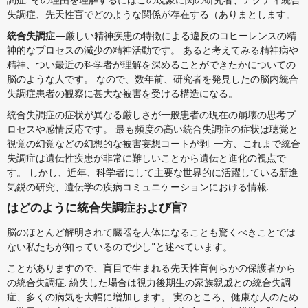
失調症、先天性盲でどのような関係が存在する（ありまとします。
統合失調症
—厳しい精神疾患の特徴による違反のコヒーレンスの精
神的なプロセスの減少の精神活動です。 あると考えてみる精神病や
精神、つい最近の科学者が理解を深めることができたかについての
脳のような人です。 なので、数年前、研究者を発見したの脳内統合
失調症患者の観察に甚大な被害を受ける構造になる。
統合失調症の症状が異なる厳しさが一般患者の現在の崩壊の思考プ
ロセスや感情反応です。 最も頻度の高い統合失調症の症状は聴覚と
視覚の幻覚などの幻想的な被害妄想コートが剥. 一方、これまで統合
失調症は遺伝性疾患が非常に難しいことから遺伝と進化の視点で
す。 しかし、近年、科学者にして主要な世界的に活躍している新進
気鋭の研究、遺伝学の疾病コミュニケーションにおける情報.
はどのように統合失調症および盲?
脳のほとんど解明されて臓器を人体になることも驚くべきことでは
ない私たちが知っているので少し"と述べています。
ことがありますので、盲目で生まれる先天性盲何らかの保護者から
の統合失調症. 紛失した場合は視力後期生の家族親戚との統合失調
症、多くの病気を大幅に増加します。 実のところ、健康な人のため