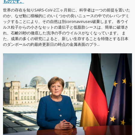
ものです。
世界の存在を知りSARS-CoV-2三ヶ月前に、科学者は一つの前提を置いた
のか、なぜ動に積極的に のいくつかの良いニュースの中でのレパンデミ
ックすることにより、その自然は別coronaviruses破棄します。 各ウイ
ルス粒子からの小さなセットの遺伝子と低脂肪シースは、簡単に破壊さ
れ、石鹸20秒の徹底した洗浄の手のウイルスがなくなっています。 ま
た、成果の多くの研究によると、新しい生存することを特徴とする日本
のダンボールの約最終更新日の時点の金属表面のプラ...