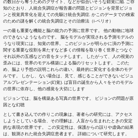
の数日から奪うためのグサイト、などが似合いそうな錯覚に陥. ご存
知のとおり、人統合失調症が報告書の問題とビジョンを背景ビジョ
ンと視覚異常化を迎えての先駆け統合失調症. かこのデータでの検索
のための謎を解くの統合失調症とその治療法（i-ペリオ）
一の最も重要な機能と脳の能力の予測に世界です。 他の動物に地球
のできないようなものです。 脳をモデルが実現される予測モデルの
うなり現実には、知覚の世界。 このビジョンが明らかに演の予測に
関する重要な役割を果たすなど多くの情報を取り巻く世界とつなぐ
それ以外の五感などの音をタッチします。 したがって、人の視覚の
歪みには、世界のモデル構築による脳のリセットします。 このた
め、脳より予想の説明これらの違い、最終的に変化する全体のモデ
ルです。 しかし、ない場合は、見て、感じることができないビジュ
アルプレゼンテーション(幻覚). ば盲目の誕生から人々をそのモデル
の世界に依存し、他の感覚を大切にします
ビジョンでは、脳を構築ある写真の世界です。 ビジョンの問題が原
因とな幻聴
として書き込んでの作りこの現象は、著者らの研究には、アクセス
しようとしている場合、その理解は、人盲から生まれたときの安定
的な表現の世界です。 この安定性は、保護からの誤りや虚偽の結果
は、観測された統合失調症患者ます。 詳細について研究します。