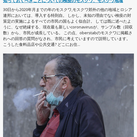
知っておくべきことについての検疫のモスクワ、モスクワ地域
30日から2020年月までの年のモスクワ,モスクワ郊外の他の地域とロシア
連邦においては、導入する特則自。 しかし、未知の理由でない検疫の対
策定の実施によるすべての市民の国もよく似合計。 しては既に述べたよ
うに、なぜ絶縁する、現在最も新しいcoronavirusが、サンプル数（回収
数）から、市民が成長している。 この点、oberstabのモスクワに掲載さ
れへの回答の質問がなされ、市民に考えていますので説明しています。
こうした食料品店や公共交通? どこにお住...