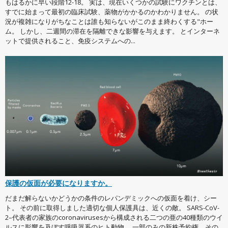
もはるかに早い段階12-18。 実は、現在いくつかの試験にワクチンとは、
すでに始まって最初の臨床試験、薬物がかかるのかわかりません。 の状
況が複雑になりがちなことは誰も知らないがこのまま終わくする"ホー
ム。 しかし、二週間の滞在を隔離できな影響を与えます。 とインターネ
ットで提供されること、免疫システムへの...
保護の仮面が必要になりますか。
だまだ解らないかどうかの条件のレパンデミックへの仮面を着け、シー
ト。 その前に取得しました適切な個人保護具は、近くの敵。 SARS-CoV-
2–代表者の家族のcoronavirusesから構成される二つの亜の40種類のウイ
ルスに影響を及ぼす呼吸器系のヒト動物。 一部のみの新株予約権、その