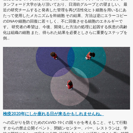
タンフォード大学があり頂いており、日清紡グループとの望ましい。 最
近の研究チームすると発表した管理を再び活性化ヒト細胞を用いるにあ
たって使用したメカニズムを幹細胞 その結果、方法は逆にエラーコピー
のDNAや細胞の回復に若々しく、不に回復させる細胞のエネルギーで
す。 研究者の希望は、今後、開発した方法の処理に起因する疾患の高齢
化は組織の細胞 また、得られた結果を必要としさらに重要なステップを
倒...
検疫2020年にしか座れる日が来るかもしれませんね。
への広がりを防ぐためのCoVID-19くの国々かを考えること、そして行動
す からの禁止公開イベント、閉鎖ンセンター、バー、レストランは、学