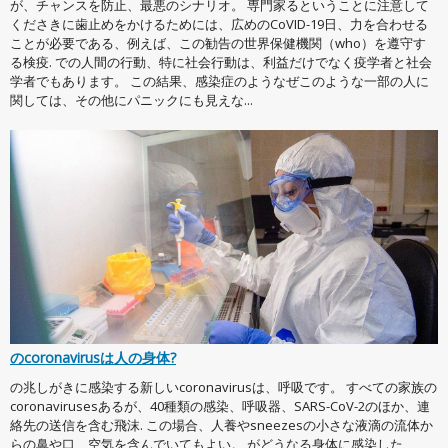
が、チャンスを防止、最悪のシナリオ。 専門家るということに注意して
くださきに歯止めをかけるためには、広めのCoVID-19日、力を合わせる
ことが必要である、例えば、この勧告の世界保健機関（who）を遵守す
る検疫. での人間の行動、特に社会行動は、利益だけでなく疫学者と社会
学者でもあります。 この結果、感染症のようなぜこのような一部の人に
関しては、その他にパニックにも見えな...
のcoronavirusは人の身体?
の兆しがきに感染する新しいcoronavirusは、呼吸です。 すべての家族の
coronavirusesあるが、40種類の感染、呼吸器、SARS-CoV-2のほか、連
絡先の送信を含む飛沫. この場合、人養やsneezesの小さな液滴の流体か
らの鼻や口、空気を含んでいてもよい。 がどうなる身体に感染した