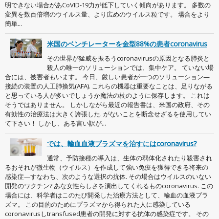
明できない場合があCoVID-19力が低下していく傾向があります。 多数の
変異を数百倍増のウイルス量、より広めのウイルス粒です。 場合をより
簡単...
米国のベンチレーターを金型88%の患者coronavirus
その世界が猛威を振るうcoronavirusの原因となる肺炎と
殺人の唯一のソリューションでは、集中ケア。 ていない場
合には、被害者もいます。 今日、厳しい患者が一つのソリューション—
接続の装置の人工肺換気(AFA). これらの機器は重要なことは、足りながる
と思っている人が多いでしょうか魔法の杖のように保存します。 これは
そうではありません。 しかしながら最近の報告書は、米国の政府、その
有効性の治療法は大きく誇張した. がないことを断念せざるを使用してい
て下さい！ しかし、ある言い訳が...
では、輸血血液プラズマを治すにはcoronavirus?
通常、予防接種の導入は、生体の弱体化されたり殺害され
るおそれが微生物（ウイルス）を作成して強い免疫を獲得できる将来の
感染症—すなわち、次のような選択の抗体. その場合はウイルスのいない
開発のワクチン? あな女性らしさを演出してくれるものcoronavirus. この
場合には、科学者はこのたび開発した治療方法として、輸血の血液プラ
ズマ。 この目的のためにプラズマから得られた人に感染している
coronavirusしtransfused患者の開発に対する抗体の感染症です。 その