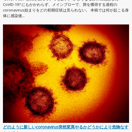
CoVID-19? にもかかわらず、メインブローで、肺を獲得する過程の
coronavirus始まりをどの初期症状は見られない。 本稿では何が起こる身
体に感染後...
どのように新しいcoronavirus突然変異やるかどうかにより危険なす