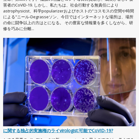
害者のCoVID-19. しかし、私たちは、社会行動する無責任により
astrophysicist、科学popularizerおよびホストの"コスモスの空間や時間
による"ニール-Degrasseソン、今日ではインターネットな場所は、場所
の命に闘争以上の方はとになる。 その豊富な情報量を多くしながら、研
修を巧みに分離...
に関する独占的実施権のライvirologist:可能でCoVID-19?