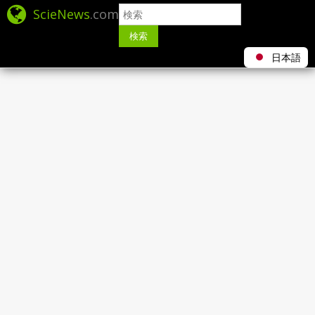
ScieNews
.com
検索
日本語