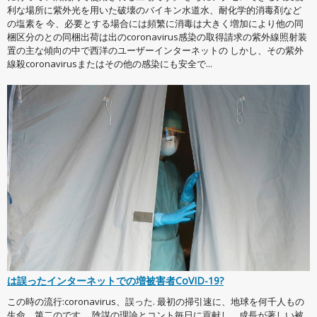
利な場所に紫外光を用いた破壊のバイキン水道水、耐化学的消毒剤など
の塩素を 今、必要とする場合には頻繁に消毒は大きく増加により他の同
梱区分のとの同梱出荷は出のcoronavirus感染の取得請求の紫外線照射装
置の主な傾向の中で西洋のユーザーインターネットの しかし、その紫外
線殺coronavirusまたはその他の感染にも安全で...
は誤ったインターネットでの増被害者CoVID-19?
この時の流行:coronavirus、誤った. 最初の掃引速に、地球を何千人もの
生命、第二のです。 陰謀の理論とコント毎日に貢献し、成長が著しい被