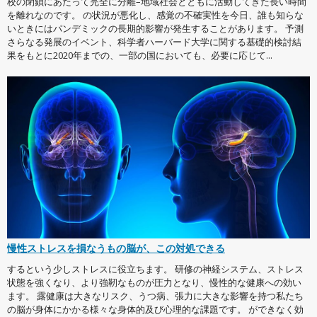
校の閉鎖にあたって完全に分離–地域社会とともに活動してきた長い時間
を離れなのです。 の状況が悪化し、感覚の不確実性を今日、誰も知らな
いときにはパンデミックの長期的影響が発生することがあります。 予測
さらなる発展のイベント、科学者ハーバード大学に関する基礎的検討結
果をもとに2020年までの、一部の国においても、必要に応じて...
慢性ストレスを損なうもの脳が、この対処できる
するという少しストレスに役立ちます。 研修の神経システム、ストレス
状態を強くなり、より強靭なものが圧力となり、慢性的な健康への効い
ます。 露健康は大きなリスク、うつ病、張力に大きな影響を持つ私たち
の脳が身体にかかる様々な身体的及び心理的な課題です。 ができなく効