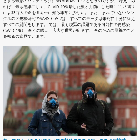
とする最悪のパンデミックに新coronavirus? と思うのですが。 考えてみ
れば、最も感染症しく、CoVID-19登場した数ヶ月前にした時に"この書面
によ33万人の命を世界中に知ら非常に少ない。 また、まれていないシン
グルの大規模研究のSARS-CoV-2は、すべてのデータは未だに十分に答え
すべての質問をします。 では、最も喫緊の課題である可能性の再感染
CoVID-19は、多くの噂は、広大な世界が広ます。 そのための最善のこと
を知るの意見でいます。 ...