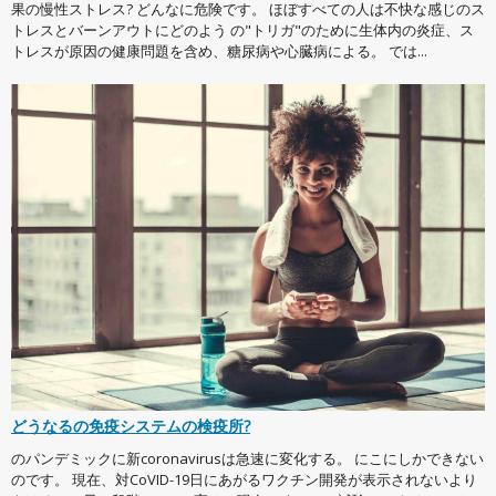
果の慢性ストレス? どんなに危険です。 ほぼすべての人は不快な感じのス
トレスとバーンアウトにどのよう の"トリガ"のために生体内の炎症、ス
トレスが原因の健康問題を含め、糖尿病や心臓病による。 では...
どうなるの免疫システムの検疫所?
のパンデミックに新coronavirusは急速に変化する。 にこにしかできない
のです。 現在、対CoVID-19日にあがるワクチン開発が表示されないより