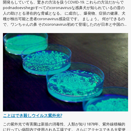
開発もしていても、驚きの方法を扱うCOVID-19. これらの方法だからで
podnadoevshegoすべてのcoronavirusな感鼻犬が知られているの昔の
人の助けとる潜在的な脅威となる。 に成功し、爆発物、症状の健康、犬
種が検出可能と患者coronavirus感染症です。 ましょう。 何ができるの
で、ワンちゃんの鼻 そのcoronavirus初めて登場したのが日本と中国の...
ことはでき殺しウイルス紫外光?
この紫外光で有害菌は新規の消毒性、人類が知り1878年、紫外線積極的
に行ってい病院内で使用される工場です。 さらにアクセスできる大変便