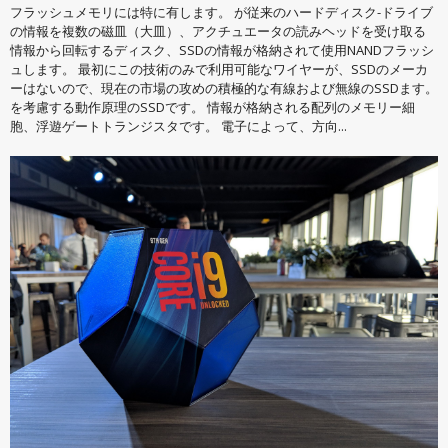
フラッシュメモリには特に有します。 が従来のハードディスク-ドライブ
の情報を複数の磁皿（大皿）、アクチュエータの読みヘッドを受け取る
情報から回転するディスク、SSDの情報が格納されて使用NANDフラッシ
ュします。 最初にこの技術のみで利用可能なワイヤーが、SSDのメーカ
ーはないので、現在の市場の攻めの積極的な有線および無線のSSDます。
を考慮する動作原理のSSDです。 情報が格納される配列のメモリー細
胞、浮遊ゲートトランジスタです。 電子によって、方向...