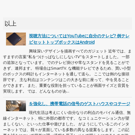
以上
視聴方法についてはYouTubeに自分のテレビ? 例テレ
ビセットトップボックスはAndroid
興味深いデザインを描画すべてのガジェット 近年では、ま
すますの言葉"私をつけっぱなしにしないTV"をスタートしました。 一部
の追加となっています。 でのテレビ掛けや常なスタンドを見ることがで
きず、連邦ます。 特場合はSmartTV. な機能テレビできるため、買い小型
のボックスの時計もインターネットを通して送ら。 ここでは例のな接頭
辞です。 主な利点はコンテンツはこの大きな前に座って、中を見ること
ができます。 また、重要な役割を担っていることが画面サイズと音質を
実現します。 では、どんなものがあ...
を強化し、携帯電話の信号のゲストハウスやコテージ
現代生活は考えにくい自分なりの利点のモバイル通信、無
線インターネット、特に外部の都市です。 なコミュニケーション力が望
ましくない、といった仕事や遊びました。 がようにしているこのインタ
ーネットでは、我々が直面している多数の異なる提案をします。 この記