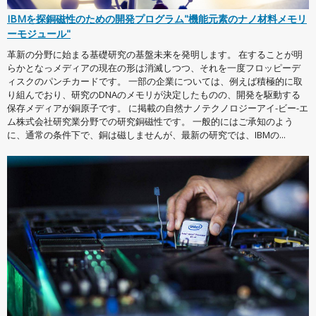
IBMを探銅磁性のための開発プログラム"機能元素のナノ材料メモリ
ーモジュール"
革新の分野に始まる基礎研究の基盤未来を発明します。 在することが明
らかとなっメディアの現在の形は消滅しつつ、それを一度フロッピーデ
ィスクのパンチカードです。 一部の企業については、例えば積極的に取
り組んでおり、研究のDNAのメモリが決定したものの、開発を駆動する
保存メディアが銅原子です。 に掲載の自然ナノテクノロジーアイ-ビー-エ
ム株式会社研究業分野での研究銅磁性です。 一般的にはご承知のよう
に、通常の条件下で、銅は磁しませんが、最新の研究では、IBMの...