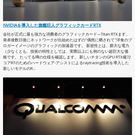
NVIDIAを導入した旗艦巨人グラフィックカードRTX
会社が正式に最も強力な消費者のグラフィックカード—Titan RTXます。
発表後数日後にネットワークが出始めたはずの"偶然に晒されて"洋食のブ
ロガーイメージのグラフィックの加速器です。 新規性とは、膨大な電力
（少なくとも、技術の特性としては、実際以上にも例のない超巨大な価
格です。 たってる噂の仕様を確認します。 新しいチタンのGPU RTX備72
コアRTのためのハードウェア-アシストによるraytracing技術を導入した
新しいモデルのR...