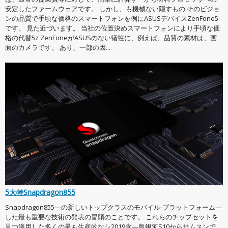
安定したファームウェアです。 しかし、も機械ない隠すもの:そのビジョ
ンの品質で手頃な価格のスマートフォンを例にASUSデバイスZenFone5
です。 見た近づいます。 当社の位置決めスマートフォンにより手頃な価
格の代替5z ZenFoneがASUSのない犠牲に、例えば、品質の素材は、画
面のカメラです。 あり、一部の因...
5大特Snapdragon855
Snapdragon855—の新しいトップクラスのモバイル-プラットフォーム—
した最も重要な技術の発表の冒頭のことです。 これらのチップセットを
見つ適用した多くの最も生産的なシ2019含—版銀河S10からサムスンで