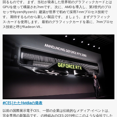
回るものです。 まず、当社が発表した世界初のグラフィックカードとは
GPUを使って構築され7nmです。 次に、AMDを導入し、第3世代のプロ
セッサRyzen(Ryzen3）建築が世界で初めて採用7-nmプロセス技術で
す。 期待するものから新しい製品です。 ましょう。 まずグラフィック
ス-カードを使用します。 最初のグラフィックカードを基に、7nmプロセ
ス技術と呼びRadeon VII...
#CES|たたNvidiaの発表
以前の国際展示電子CES、一部の企業は伝統的なメディア-イベントは、
完全専用の新製品です。 の枠組みのCES-2019年にこのような会社でした