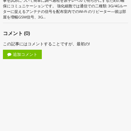
事を試みについて簡単に調べ過程を原子レベルで明らかにするための確
保にコミュニケーションです。 強化細胞では通信での二種類: 3G/4Gルー
ターに捉えるアンテナの信号を配布室内でのWi-Fi のリピーター—彼は部
屋を増幅GSM信号、3G...
コメント (0)
この記事にはコメントすることですが、最初の!
追加コメント