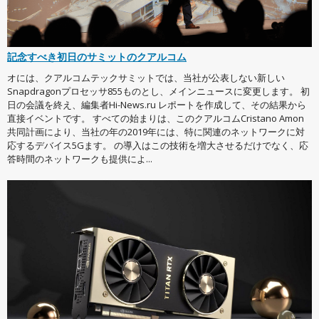
記念すべき初日のサミットのクアルコム
オには、クアルコムテックサミットでは、当社が公表しない新しい
Snapdragonプロセッサ855ものとし、メインニュースに変更します。 初
日の会議を終え、編集者Hi-News.ru レポートを作成して、その結果から
直接イベントです。 すべての始まりは、このクアルコムCristano Amon
共同計画により、当社の年の2019年には、特に関連のネットワークに対
応するデバイス5Gます。 の導入はこの技術を増大させるだけでなく、応
答時間のネットワークも提供によ...