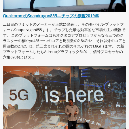
QualcommのSnapdragon855—チップの旗艦2019年
二日目のサミットのメーカーが正式に発表し、そのモバイル-プラットフ
ォームSnapdragon855ます。 チップした最も効率的な市場の主力機器で
す。 このプラットフォームはもオクタコアプロセッサからなる三つのク
ラスターの核Kryo485:一つのコアと周波数の2.84GHz、それ以外のコアと
周波数の2.42GHz、第三含まれぞれの国のそれぞれの1.8GHzます。 の新
プラットフォームしたもAdrenoグラフィック640に、信号プロセッサの
六角690およびス...