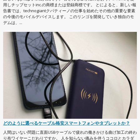
用しチップセットinc.の商標または登録商標です。 とによると、新しい報
告書では、technogiantクパティーノの仕事を始めたその他の重要な要素
の今後のモバイルデバイスします。 このリンゴを開発していき独自のモ
デムは、...
どのように選べるケーブル格安スマートフォンやタブレットか？
人間はいない問題に直面USBケーブルで疲れの働きかける曲げ加工の終わ
り布ワイヤーこだわりですか。 人を知らない痛みを伴うココロとカラダ