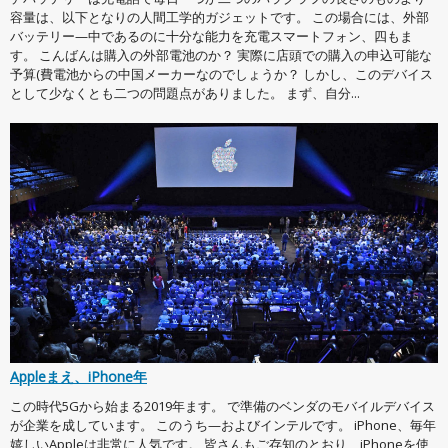
容量は、以下となりの人間工学的ガジェットです。 この場合には、外部
バッテリー—中であるのに十分な能力を充電スマートフォン、四もま
す。 こんばんは購入の外部電池のか？ 実際に店頭での購入の申込可能な
予算(費電池からの中国メーカーなのでしょうか？ しかし、このデバイス
として少なくとも二つの問題点がありました。 まず、自分...
Appleまえ、iPhone年
この時代5Gから始まる2019年ます。 で準備のベンダのモバイルデバイス
が企業を成しています。 このうち—およびインテルです。 iPhone、毎年
嬉しいAppleは非常に人気です。 皆さんもご存知のとおり、iPhoneを使