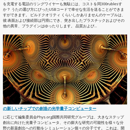
を充電する電話のリングワイヤーも無駄には、コストを同300rublesす
か？ うたの選び方にぴったUSBコードで幸せな生活を送ることができま
すができます。 ビルドクオリティ くらいしかありませんのケーブルは、
彼:表面および接続部は円滑にでき、突き出したプラスチックおよびその
他の異常、プラグインはゆったりします。 品質および...
の新しいチップでの創造の光学量子コンピューター
に応じて編集委員会Phys.org国際共同研究グループは、大きなステップ
創出に向けた光量子コンピュータ、その膨大な研究の可能性を様々な分
野の新薬創出への行動をシミュレーション個々の分子です。 これは、開