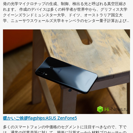
発の光学マイクロチップの生成、制御、検出る光と呼ばれる真空圧縮さ
れます。 作成のデバイスは多くの科学者が世界中から、グリフィス大学
クイーンズランドミュンスター大学、ドイツ、オーストラリア国立大
学、ニューサウスウェールズ大学キャンベラのセンター量子計算および...
暖かいご挨拶flagships:ASUS ZenFone5
多くのスマートフォンの中価格のセグメントに注目すべきなので、下で
は、通常の従業員等に対して、簡単に計算す—から材料プロセッサへの