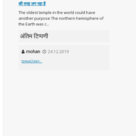
की तरह लग रहा है
The oldest temple in the world could have
another purpose The northern hemisphere of
the Earth was c...
अंतिम टिप्पणी
mohan
24.12.2019
tpwaj2ajpj...