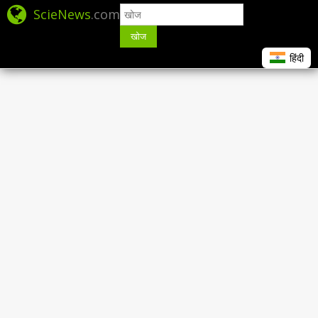
ScieNews
.com
खोज
हिंदी