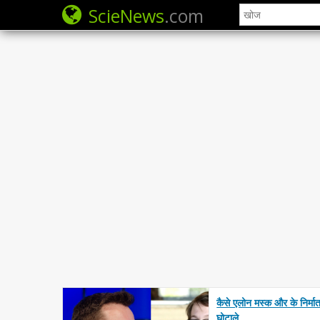
ScieNews
.com
कैसे एलोन मस्क और के निर
घोटाले