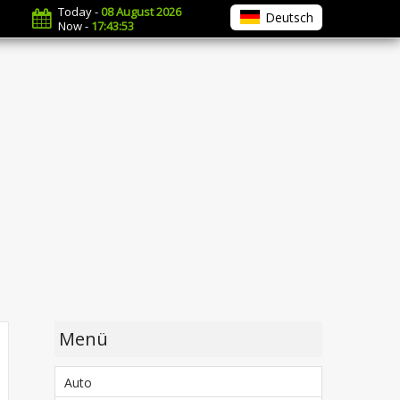
Today -
08 August 2026
Deutsch
Now -
17:43:54
Menü
Auto