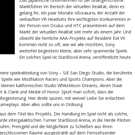
Das Japanische Unternehmen ist der unangefochtene
Marktführer im Bereich der virtuellen Realität, denn es
gelang Ihr, ein paar Monate обскакать der Anzahl der
verkauften VR-Headsets Ihre wichtigsten Konkurrenten in
der Person von Oculus und HTC präsentieren auf dem
Markt der virtuellen Realität seit mehr als einem Jahr. Und
obwohl die herrliche AAA-Projekte auf Resident Evil VII
kommen nicht so oft, wie wir alle möchten, Sony
weiterhin begeistern kleine, aber sehr spannende Spiele.
Ein solches Spiel ist StarBlood Arena, veröffentlicht heute
nere spieleabteilung von Sony – SIE San Diego Studio, die berühmte
e Spiele wie ModNation Racers und Sports Champions. Aber die
r kleinen kalifornischen Studio WhiteMoon Dreams, deren Staat
et & Clank und Medal of Honor. Spürt man sofort, dass die
Begeisterung. Hier direkt spüren, mit wieviel Liebe Sie erdachten
meplays. Aber alles sollte uns in Ordnung.
aus dem Titel des Projekts. Die Handlung im Spiel nicht als solche,
rde intergalaktischen Turnier StarBlood Arena, in die Herde Piloten
uhm, Preisgeld und die Möglichkeit zu Schießen aus Ihren
r geschlossenen Räume ausgestrahlt auf dem Fernsehsender