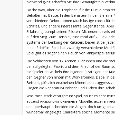
Notwendigkeit schärfen Sie Ihre Genauigkeit in Verb
By the way, über die Trophäen: für die Duelle erhalte
Behälter mit Beute. In den Behältern finden Sie eine
verschiedene Dekorationen (auch lustige caps!) für Ihr
Schiffes, und andere interessante Gegenstände. Aber
Erfahrung, pumpt seinen Piloten. Mit neuen Levels erh
auf den Sieg. Zum Beispiel, eine mod auf 20 Sekunden
Systems der Lenkung der Raketen. Dabei ist bei jede
jedes Schiff im Spiel hat zwanzig verschiedene Modi
Spiel gibt es sogar einen Hauch von микротранзакции.
Die Schlachten von 12 Arenen. Hier Ihnen und die s
der stillgelegten Fabrik und dem Friedhof der Raumsch
die Spieler entwickeln Ihre eigenen Strategien der K
den Gegner von hinten mit Workarounds. Dabei in de
Beispiel, plötzlich erscheinen Minenfelder, aggress
Fliegen die Reparatur-Drohnen und Flicken Ihre schäb
Was mich stark verärgert im Spiel, so ist es sehr m
äußerst низкополигональные Modelle, ассеты niedr
und überhaupt schneiden die Augen, doch umgesetzt 
wunderbar angelegte Charaktere solche Momente sehe