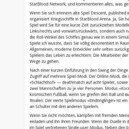
StarBlood Network, und kommentieren alles, was gesc
Wenn Sie sich erinnern alte Spiel Descent, published i
organisiert Kriegsschiffe in StarBlood Arena. Ja, Sie
Spiel wird Sie für eine kurze Zeit zurückziehen Mode
Links/rechts und vorwärts/rückwärts, sondern auch 
die Roll-Winkel des Schiffes genau wie in einem Sim
Spiele ich wusste, dass Sie völlig desorientiert in 
Allgemeinen, moderne Entwickler sehr selten zurück
Spielern das Leben zu erleichtern. Die Mitarbeiter 
Wege zu gehen.
Nach einer kurzen Einführung in den Swing der Dinge 
Zugriff auf mehrere Spiel-Modi. Der Online-Modi, die
«Schlachthof» — deathmatch auf acht Spieler, sowie
zwei Mannschaften zu je vier Personen. Modus «Косм
kosmischen Fußball, wenn Sie greifen den Ball und в
Rivalen. Der vierte Spielmodus «Eindringlinge!» ist ei
an Schulter mit drei anderen Spielern.
Wenn Sie nicht möchten, kämpfen mit fremden Mensch
einladen und ihn Ihren Freunden. Wenn die Duelle in
im Spiel vertretenen Single-user-Modus. Neben den b