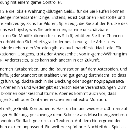
indung mit einem game-Controller.
n Sie die lokale Währung «blutigen Geld», für die Sie kaufen können
 Menge interessanter Dinge. Erstens, es ist Optionen Farbstoffe und
e Fahrzeuge, Skins für Piloten, Spielzeug, die Sie auf der Brücke des
 das wichtigste, was Sie bekommen, ist eine unschätzbare
alten Sie Modifikationen für das Schiff, erhöhen Sie Ihre Chancen
 erhöht den Sicherheitsgrad oder beschleunigt die Arbeit des
r Mode neben den Vorteilen gibt es auch handfeste Nachteile. Für
fikationen. Übrigens, trotz der Anwesenheit von in-game-Währung im
 Andererseits, alles kann sich ändern in der Zukunft.
teinernen Katakomben, und die Raumstation auf dem Asteroiden, und
iffe. Jeder Standort ist etabliert und gut genug durchdacht, so dass
riegsführung, duckte sich in die Deckung oder sogar подкрадываясь
n Arenen hin und wieder gibt es verschiedene Veranstaltungen. Zum
ive Drohnen oder Geschütztürme. Aber es kommt auch vor, dass
igen Schiff oder Container erscheinen mit extra Munition.
ittelmäßige Grafik-Komponente. Hast du hin und wieder stößt man auf
iger Auflösung, geschweige denn Schüsse aus Maschinengewehren
werden Sie flach gestreckten Texturen. Auf dem hintergrund der
n extrem unpassend. Ein weiterer spürbarer Nachteil des Spiels ist