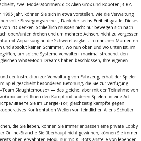
hieht, zwei Moderatorinnen: dick Alien Grox und Roboter-J3-RY.
n 1995 Jahr, können Sie sich in etwa vorstellen, wie die Verwaltung
 haben volle Bewegungsfreiheit, Dank der sechs Freiheitsgrade. Dieses
lle von 2D-denken. Schließlich müssen nicht nur bewegen sich nach
nach oben/unten drehen und um mehrere Achsen, nicht zu vergessen
ulator mit Anpassung an die Schwerelosigkeit. In manchen Momenten
Raum und absolut keinen Schimmer, wo nun oben und wo unten ist. Im
gegriffen, um solche Systeme verwalten, maximal strebend, den
der gleichen WhiteMoon Dreams haben beschlossen, Ihre eigenen
und der Instruktion zur Verwaltung von Fahrzeug, erhält der Spieler
 im Spiel geschieht besonderen Betonung, die Sie zur Verfügung
 «Team Slaughterhouse» — das gleiche, aber mit der Teilnahme von
обол» bietet Ihnen den Kampf mit anderen Spielern in eine Art
ыстреливаете Sie im Energie-Tor, gleichzeitig kämpfte gegen
n kooperatives Konfrontation Wellen von feindlichen Aliens Schulter
en, die Sie lieben, können Sie immer anpassen eine private Lobby
 der Online-Branche Sie überhaupt nicht gewinnen, können Sie immer
ereits oben erwähnten Modi, nur mit KI-Bots anstelle von lebenden