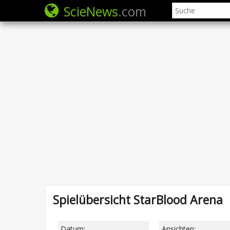
ScieNews
.com
Spielübersicht StarBlood Arena
Datum:
Ansichten: