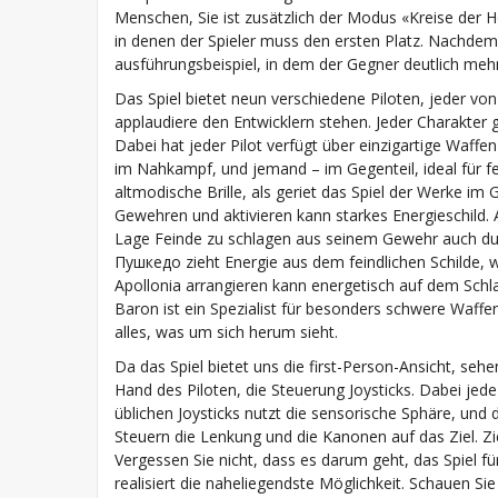
Menschen, Sie ist zusätzlich der Modus «Kreise der 
in denen der Spieler muss den ersten Platz. Nachde
ausführungsbeispiel, in dem der Gegner deutlich mehr 
Das Spiel bietet neun verschiedene Piloten, jeder von
applaudiere den Entwicklern stehen. Jeder Charakter 
Dabei hat jeder Pilot verfügt über einzigartige Waffe
im Nahkampf, und jemand – im Gegenteil, ideal für f
altmodische Brille, als geriet das Spiel der Werke im 
Gewehren und aktivieren kann starkes Energieschild. Ali
Lage Feinde zu schlagen aus seinem Gewehr auch du
Пушкедо zieht Energie aus dem feindlichen Schilde
Apollonia arrangieren kann energetisch auf dem Schl
Baron ist ein Spezialist für besonders schwere Waffe
alles, was um sich herum sieht.
Da das Spiel bietet uns die first-Person-Ansicht, sehen 
Hand des Piloten, die Steuerung Joysticks. Dabei jede
üblichen Joysticks nutzt die sensorische Sphäre, und 
Steuern die Lenkung und die Kanonen auf das Ziel. Zi
Vergessen Sie nicht, dass es darum geht, das Spiel für
realisiert die naheliegendste Möglichkeit. Schauen S