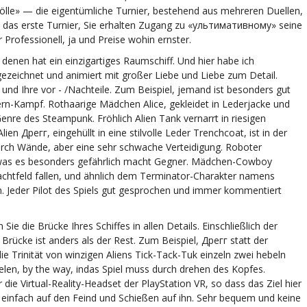
Hölle» — die eigentümliche Turnier, bestehend aus mehreren Duellen,
m das erste Turnier, Sie erhalten Zugang zu «ультимативному» seine
Professionell, ja und Preise wohin ernster.
 denen hat ein einzigartiges Raumschiff. Und hier habe ich
gezeichnet und animiert mit großer Liebe und Liebe zum Detail.
n und Ihre vor - /Nachteile. Zum Beispiel, jemand ist besonders gut
ern-Kampf. Rothaarige Mädchen Alice, gekleidet in Lederjacke und
Genre des Steampunk. Fröhlich Alien Tank vernarrt in riesigen
en Дрегг, eingehüllt in eine stilvolle Leder Trenchcoat, ist in der
rch Wände, aber eine sehr schwache Verteidigung. Roboter
, was es besonders gefährlich macht Gegner. Mädchen-Cowboy
achtfeld fallen, und ähnlich dem Terminator-Charakter namens
n. Jeder Pilot des Spiels gut gesprochen und immer kommentiert
Sie die Brücke Ihres Schiffes in allen Details. Einschließlich der
 Brücke ist anders als der Rest. Zum Beispiel, Дрегг statt der
die Trinität von winzigen Aliens Tick-Tack-Tuk einzeln zwei hebeln
elen, by the way, indas Spiel muss durch drehen des Kopfes.
 die Virtual-Reality-Headset der PlayStation VR, so dass das Ziel hier
ie einfach auf den Feind und Schießen auf ihn. Sehr bequem und keine