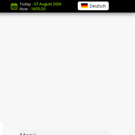
Today -
07 August 2026
Deutsch
Now -
14:55:22