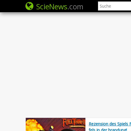
ScieNews
.com
Rezension des Spiels F
fels in der brandung!