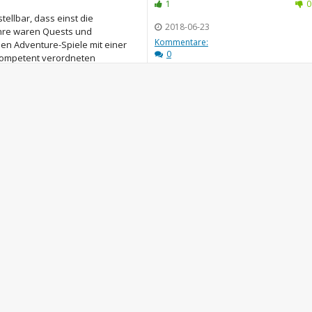
1
0
tellbar, dass einst die
2018-06-23
enre waren Quests und
Kommentare:
en Adventure-Spiele mit einer
0
ompetent verordneten
inzigartigen Atmosphär...