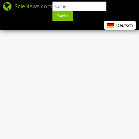
ScieNews
.com
Suche
Deutsch