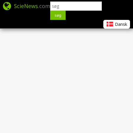
ScieNews
.com
søg
Dansk