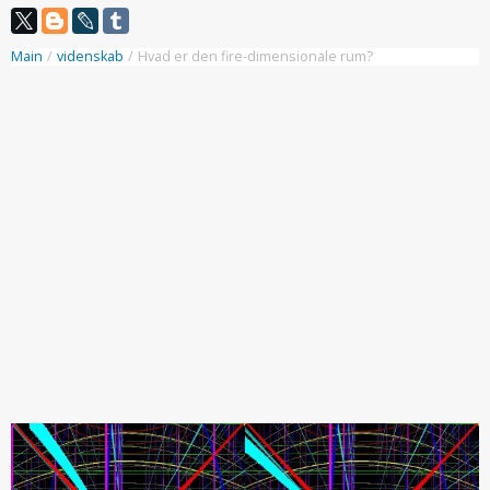
Main
/
videnskab
/
Hvad er den fire-dimensionale rum?