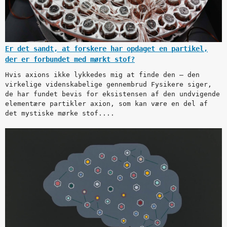
Er det sandt, at forskere har opdaget en partikel,
der er forbundet med mørkt stof?
Hvis axions ikke lykkedes mig at finde den – den
virkelige videnskabelige gennembrud Fysikere siger,
de har fundet bevis for eksistensen af den undvigende
elementære partikler axion, som kan være en del af
det mystiske mørke stof....