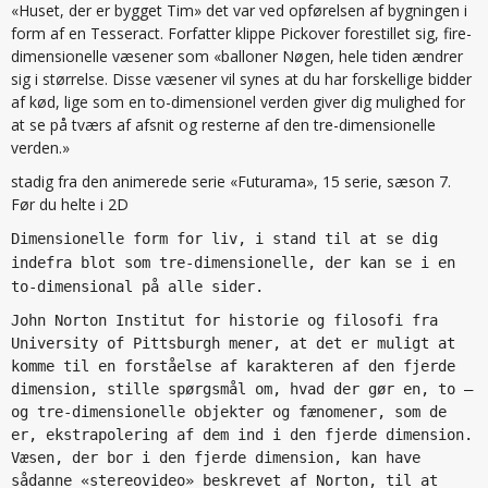
«Huset, der er bygget Tim» det var ved opførelsen af bygningen i
form af en Tesseract. Forfatter klippe Pickover forestillet sig, fire-
dimensionelle væsener som «balloner Nøgen, hele tiden ændrer
sig i størrelse. Disse væsener vil synes at du har forskellige bidder
af kød, lige som en to-dimensionel verden giver dig mulighed for
at se på tværs af afsnit og resterne af den tre-dimensionelle
verden.»
stadig fra den animerede serie «Futurama», 15 serie, sæson 7.
Før du helte i 2D
Dimensionelle form for liv, i stand til at se dig
indefra blot som tre-dimensionelle, der kan se i en
to-dimensional på alle sider.
John Norton Institut for historie og filosofi fra
University of Pittsburgh mener, at det er muligt at
komme til en forståelse af karakteren af den fjerde
dimension, stille spørgsmål om, hvad der gør en, to —
og tre-dimensionelle objekter og fænomener, som de
er, ekstrapolering af dem ind i den fjerde dimension.
Væsen, der bor i den fjerde dimension, kan have
sådanne «stereovideo» beskrevet af Norton, til at