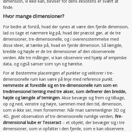
dimension, vi ikke kan, beviser for dens eksistens er svært at
finde.
Hvor mange dimensioner?
For bedre at forstå, hvad der synes at være den fjerde dimension,
lad os tage et nærmere kig på, hvad der præcist gør, at de tre
dimensioner, tre-dimensionelle, og i overensstemmelse med
disse ideer, at tænke på, hvad en fjerde dimension. Så længde,
bredde og højde er de tre dimensioner af den observerede
verden. Alle tre målinger, vi kan observere ved hjælp af empiriske
data, og også sanser som syn og hørelse.
For at Bestemme placeringen af punkter og vektorer i tre-
dimensionelle rum kan være på linje med reference punkt.
nemmeste at forestille sig en tre-dimensionelle rum som en
tredimensionel terning med tre akser, som definerer den bredde,
højde og længde af terningen.
Akse bevæge sig frem og tilbage,
op og ned, venstre og højre, sammen med den tid, dimension,
som vi ikke ser, men fornemmer. Når man sammenligner 3D og
4D, givet observation af tre-dimensionelle rumlige verden,
fire-
dimensional kube er Tesseract
– et objekt, der bevæger sig i tre
dimensioner, som vi opfatter i den fjerde, som e kan observere.