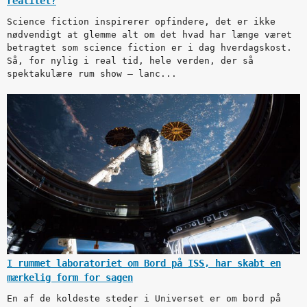
realitet?
Science fiction inspirerer opfindere, det er ikke
nødvendigt at glemme alt om det hvad har længe været
betragtet som science fiction er i dag hverdagskost.
Så, for nylig i real tid, hele verden, der så
spektakulære rum show – lanc...
I rummet laboratoriet om Bord på ISS, har skabt en
mærkelig form for sagen
En af de koldeste steder i Universet er om bord på