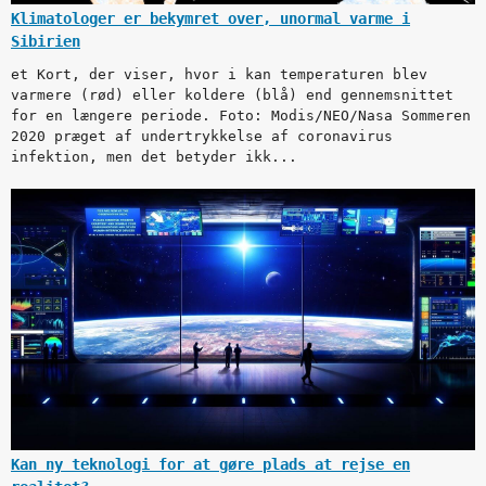
Klimatologer er bekymret over, unormal varme i
Sibirien
et Kort, der viser, hvor i kan temperaturen blev
varmere (rød) eller koldere (blå) end gennemsnittet
for en længere periode. Foto: Modis/NEO/Nasa Sommeren
2020 præget af undertrykkelse af coronavirus
infektion, men det betyder ikk...
Kan ny teknologi for at gøre plads at rejse en