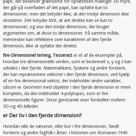
papir, der beskriver grænserne for opfattelsen målinger. En myre,
der går på overfladen af det papir, kan opfatte kun to
dimensioner, men det betyder ikke, at den tredje dimension ikke
eksisterer. Det betyder blot, at ant direkte kan se kun to
dimensioner, og vise den tredje dimension, der bruger
argumenter om, at disse to dimensioner. På samme måde,
mennesker kan reflektere over karakteren af den fjerde
dimension, ikke at opfatte det direkte.
fire-Dimensionel terning, Tesseract
er et af de eksempler på,
hvordan tre-dimensionelle verden, som er beskrevet x, y og z kan
udvides i den fjerde. Matematikere, fysikere og andre forskere,
der kan repræsentere vektorer i den fjerde dimension, ved hjælp
af en fire-dimensional vektor, der indeholder andre variabler,
såsom w. Geometri med objekter i den fjerde dimension er mere
kompleks, da den indeholder 4-polytopes, som er fire-
dimensionelle figurer. Disse genstande viser forskellen mellem
3D-og 4D-billeder.
er Der liv i den fjerde dimension?
Hvordan ville de væsener, eller bor i fire dimensioner, fandt
forskere og andre fagfolk i årtier. I historien om Romanen 1940