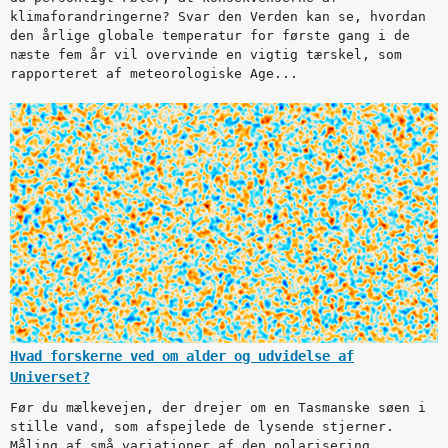
klimaforandringerne? Svar den Verden kan se, hvordan
den årlige globale temperatur for første gang i de
næste fem år vil overvinde en vigtig tærskel, som
rapporteret af meteorologiske Age...
Hvad forskerne ved om alder og udvidelse af
Universet?
Før du mælkevejen, der drejer om en Tasmanske søen i
stille vand, som afspejlede de lysende stjerner.
Måling af små variationer af den polarisering