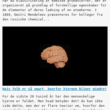
Før du klassificering af kemiske grundstoffer, der er
organiseret på grundlag af forskellige egenskaber for
de elementer af deres ladning af en atomkerne. I
1869, Dmitri Mendeleev præsenteres for kolleger fra
den russiske chemical...
Hvis folk er så smart, hvorfor hjernen bliver mindre?
For de sidste 20 tusind år har den menneskelige
hjerne er faldet. Men hvad betyder det? du kan ikke
vide dette, men der er flere teorier om, hvorfor den